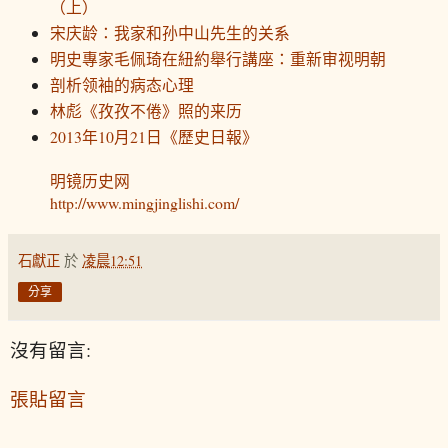
（上）
宋庆龄：我家和孙中山先生的关系
明史專家毛佩琦在紐約舉行講座：重新审视明朝
剖析领袖的病态心理
林彪《孜孜不倦》照的来历
2013年10月21日《歷史日報》
明镜历史网
http://www.mingjinglishi.com/
石獻正
於
凌晨12:51
分享
沒有留言:
張貼留言