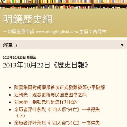
明鏡歷史網
一切歷史重新說 www.mingjinglishi.com 主編：高伐林
▼
2013年10月23日 星期三
2013年10月22日《歷史日報》
陳雲集團對胡耀邦首次正式發難被鄧小平破解
汪朝光：观念更新与民国史图书之病
刘大桥：钢铁元帅是怎样升帐的
亲历者评叶永烈《“四人帮”兴亡》一书得失
（下）
亲历者评叶永烈《“四人帮”兴亡》一书得失