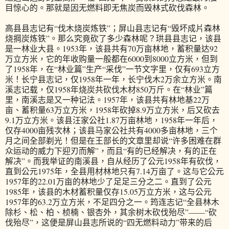
目惊心的。那就是因无燃料即无焦炭而毁林式砍伐森林。
高县县志记有“伐木烧炭炼铁”；屏山县志记有“毁坏成片森林
烧掆炭炼铁”。那么究竟砍了多少森林呢？珙县县志记，该县
是一林业大县。1953年，该县共有70万亩林地，蓄积量达92
万立方米，它的年收购量一般都在6000到8000立方米，但到
了1958年，在“林业篇”生产“采伐”一节文字里，仅有693立方
米！长宁县志记，仅1958年一年，长宁伐木2万余立方米。南
溪志记载，仅1958年烧炭共砍伐木材850万斤。在“林业”篇
里，南溪志是又一种记法。1957年，该县共有林地基22万
亩、蓄积量63万立方米，1958年砍掉8.9万立方米，后又砍去
9.1万立方米。该县汪家公社1.87万亩林地，1958年一年后，
仅存4000亩残次林；该县马家公社共有4000多亩林地，三个
月之间全部剃光！但是在王部长的文章里却说“许多困难在群
众运动的威力下迎刃而解”，而且“有的已经解决，有的正在
解决”。而我举证的南溪县，自从经历了公元1958年有砍伐，
直到公元1975年，全县用材林地只有7.14万亩了。这与它公元
1957年的22.01万亩的林地少了足足三分之二。直到了公元
1985年，该县的木材蓄积量仅存15.05万立方米，这与公元
1957年的63.2万立方米，不足四分之一。筠连志记“全县林木
除杉、松、柏、桢楠、银杏外，其余树木砍伐殆尽”——“砍
伐殆尽”，这便是屏山县志所说的“四无燃料动力”带来的后