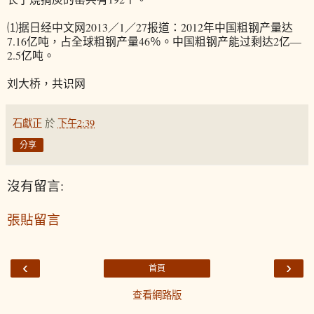
⑴据日经中文网2013／1／27报道：2012年中国粗钢产量达
7.16亿吨，占全球粗钢产量46％。中国粗钢产能过剩达2亿—
2.5亿吨。
刘大桥，共识网
石獻正
於
下午2:39
分享
沒有留言:
張貼留言
‹
›
首頁
查看網路版