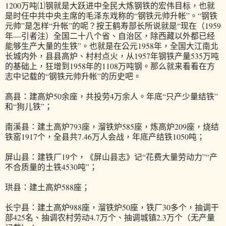
1200万吨⑴钢就是大跃进中全民大炼钢铁的宏伟目标，也就
是时任中共中央主席的毛泽东戏称的“钢铁元帅升帐”。“钢铁
元帅”是怎样“升帐”的呢？按王鹤寿部长所说就是“现在（1959
年—引者注）全国二十八个省、自治区，除西藏以外都已经
能够生产大量的生铁”。也就是在公元1958年，全国大江南北
长城内外，县县高炉、村村点火，从1957年钢铁产量535万吨
的基础上，狂增到1958年的1108万吨钢。那么就来看看在方
志中记载的“钢铁元帅升帐”的历史吧。
高县：建高炉50余座，共投劳4万余人。年底“只产少量结铁”
和“狗儿铁”；
南溪县：建土高炉793座，溜铁炉585座，炼高炉209座，烧结
铁窑1917个，全县共7.46万人会战，年底产结铁1050吨；
屏山县：建铁厂19个，《屏山县志》记“花费大量劳动力”“产
不合质量的土铁4530吨”；
珙县：建土高炉588座；
长宁县：建土高炉988座，溜铁炉50座，铁厂30多个，抽调干
部425名、抽调农村劳动4.7万个、抽调城镇2.3万个（无产量