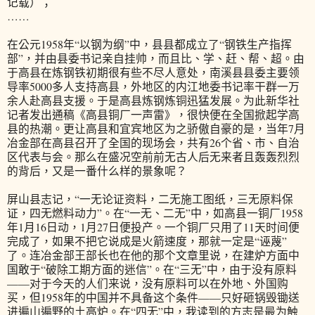
记载）；
……
在公元1958年“以钢为纲”中，县县都成立了“钢铁生产指挥
部”，并由县委书记亲自挂帅，而且比、学、赶、帮、超。由
于高县在炼钢铁初期很有些不尽人意处，南溪县县委主要领
导率5000多人支持高县，外地区的内江地委书记率干群一万
余人赴高县支援。于是高县炼钢炼铜迅猛发展。为此新华社
记者发出通稿《高县铜厂一声雷》，很快便在全国掀起学高
县的热潮。更让高县和宜宾地区为之骄傲自豪的是，当年7月
冶金部在高县召开了全国的现场会，共有26个省、市、自治
区代表与会。那么在盛况空前前无古人后无来者且轰轰烈烈
的背后，又是一番什么样的景象呢？
屏山县志记，“一无论证资料，二无施工图纸，三无原料保
证，四无燃料动力”。在“一无、二无”中，如高县一铜厂1958
年1月16日动，1月27日便投产。一个铜厂只用了11天时间便
完成了，如果不把它说成是火箭速度，那就一定是“诬蔑”
了。连冶金部王部长也在他的那个文章里说，在建炉方面中
国敢于“破除工期方面的迷信”。在“三无”中，由于没有原料
——对于今天的人们来说，没有原料可以在外地、外国购
买，但1958年的中国并不具备这个条件——只好砸锅毁锄送
进遍山遍野的土高炉。在“四无”中，我读到的方志是最为触