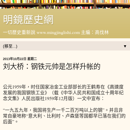
明鏡歷史網
一切歷史重新說 www.mingjinglishi.com 主編：高伐林
▼
2013年10月22日 星期二
刘大桥：钢铁元帅是怎样升帐的
公元1959年，时任国家冶金工业部部长的王鹤寿在《高速度
发展的我国钢铁工业》（载《中华人民共和国成立十周年纪
念文集》人民出版社1959年12月版）一文中宣布：
“一九五九年，我国将生产一千二百万吨以上的钢”。并且非
常自豪地称“意大利、比利时、卢森堡等国都早已落在我们的
后面”。