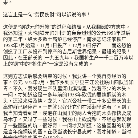
果。
这岂止是一句“劳民伤财”可以诉说的事！
这便是“钢铁元帅升帐”的过程和结局。从我翻阅的方志中，
我还知道，大“钢铁元帅升帐”的轰轰烈烈的公元1958年过后
的第二年，绝大多数土高炉已经停产。南溪志记汪家铁厂
1958年7月始建，11月1日投产，12月10日停产——而这恐怕
创造了工厂从投产到停产的吉尼斯世界纪录，最短的纪录！
因此，在王部长的“一九五九年，我国将生产一千二百万吨以
上的钢”中的“将生产”一定是没有完成的。
这则方志读后感要结束的时候，我要讲一个我自身经历的
事。公元1972年2月，我下乡到长宁县三江公社联山四队当知
青。不久，我发现生产队里深山溪沟里，泡着不少的木头。
一问，才知道这是十多年前的1958年砍伐的要烧掆炭的木
头，还没来得及烧，龙头、官兴公社一带二十多公里长的土
高炉群已经停产。于是就只好让它们在溪涧里泡着了。到了
我当知青看到是，浸泡在山涧里的两人合抱的木头都快要成
乌木了。又过了一些时候，我在山上砍烧柴，不经意就发现
了一些圆型的坑，很好奇，一问才又知道，这些圆型的坑就
是当年烧掆炭的窑。在我当读长宁县志时，我才知道，当时
长宁烧掆炭的窑共有192个。