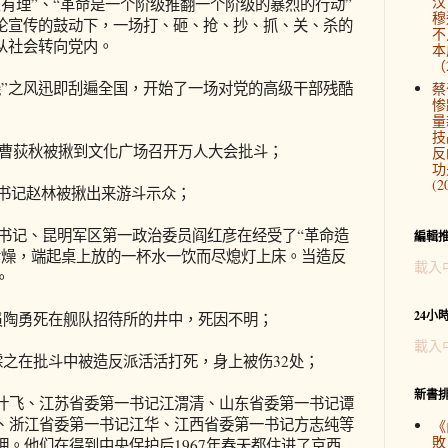
汉
理”、“革命是一个阶级推翻一个阶级的暴烈的行动”
穆
舆论宣传的鼓动下，一场打、砸、抢、抄、抓、关、杀的
不
从社会转向党内。
本
（2
之风迅即刮遍全国，开始了一场对党的高级干部残酷
蔡
惨
量
技
长曹荻秋被揪到文化广场召开万人大会批斗；
反
功
(2
书记赵林被揪出来游斗示众；
一书记、昆明军区第一政治委员阎红彦在经受了“革命造
編輯
舌燥，端起桌上放的一杯水一饮而尽熄灯上床。当造反
載入
。
24小
陶勇死在舰队招待所的井中，死因不明；
載入
之在批斗中被造反派活活打死，身上被伤32处；
新書
飞、江苏省委第一书记江渭清、山东省委第一书记谭
、浙江省委第一书记江华、江西省委第一书记方志纯等
《
敗
。他们在得到中央保护后1967年春天都住进了京西