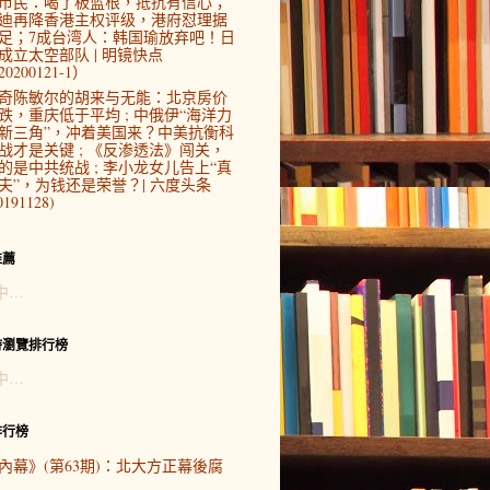
市民：喝了板蓝根，抵抗有信心；
迪再降香港主权评级，港府怼理据
足；7成台湾人：韩国瑜放弃吧！日
成立太空部队 | 明镜快点
0200121-1）
奇陈敏尔的胡来与无能：北京房价
跌，重庆低于平均 ; 中俄伊“海洋力
新三角”，冲着美国来？中美抗衡科
战才是关键 ; 《反渗透法》闯关，
的是中共统战 ; 李小龙女儿告上“真
夫”，为钱还是荣誉？| 六度头条
0191128)
推薦
中…
時瀏覽排行榜
中…
排行榜
內幕》(第63期)：北大方正幕後腐