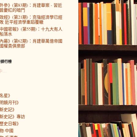
外參》(第83期)：肖建華案 - 習近
曾慶紅的暗鬥
政經》(第21期)：克強經濟學已經
敗 近平經濟學重蹈覆轍
中國密報》(第55期)：十九大有人
船落水
內幕》(第62期)：肖建華萬億帝國
國權貴俱樂部
書排行榜
中…
名星》
明鏡月刊》
新史記》
新史記》專訪
歷史日報》
物·中國