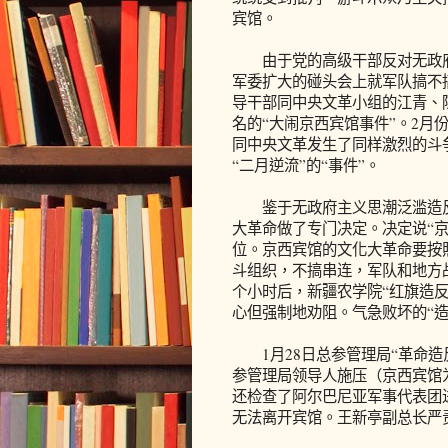
宾馆。
由于党的高级干部反对无政府主
军委扩大的碰头会上就军队搞不
导干部同中央文革小组的江青、
名的“大闹京西宾馆事件”。2
同中央文革发生了同样激烈的斗
“二月逆流”的“事件”。
鉴于无政府主义思潮泛滥造反派
大革命做了专门决定。决定说“
位。京西宾馆的文化大革命要按
斗组织，不搞串连，军队和地方
个小时后，新疆农学院“红旗造
心但强制地劝阻。气急败坏的“造
1月28日总参管理局“革命造
参管理局领导人施压（京西宾馆
还检查了阿尔巴尼亚军事代表团
无法离开宾馆。王新亭副总长严