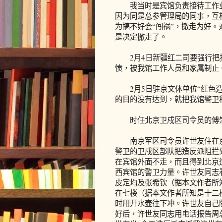
我当时是宾馆负责接待工作业
因为同是总参管理局的同事，互
为搞不好会“闯祸”，撤走为好。
是决定撤走了。
2月4日新疆红二司要强行把
愤，被我馆工作人员和家属制止
2月5日驻京文体单位“红色造
的目的没有达到，就把我馆警卫
时任北京卫戍区司令员的傅崇
南京军区司令员许世友住在京
警卫的卫戍区部队把造反派阻拦
在宾馆外面不走，而且得到北京
西宾馆的警卫力量。许世友同志
皮定均及张希钦（据本文作者所
在七楼（据本文作者所知是十二
时用开水壶往下冲。许世友自己
好后，许世友同志用电话报告周