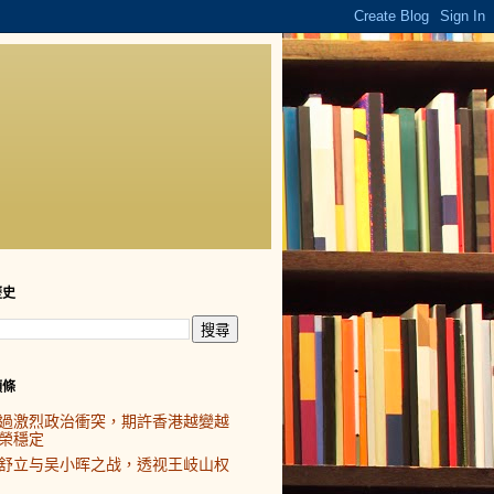
歷史
頭條
過激烈政治衝突，期許香港越變越
榮穩定
舒立与吴小晖之战，透视王岐山权