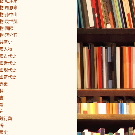
物·毛澤東
物·周恩來
物·孫中山
物·袁世凱
物·國際
物·蔣介石
共黨史
國人物
國古代史
國近代史
國現代史
國當代史
界史
料
書
論
它
鏡行動
鳴
國史