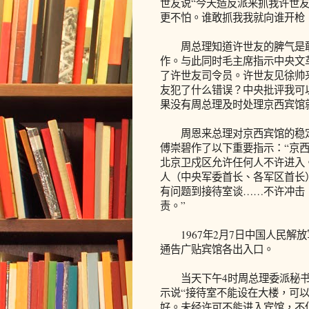
世友说“今天造反派来抓我许世
更不怕。谁敢抓我我就向谁开枪
周总理知道许世友的脾气是敢
作。与此同时毛主席指示中央文
了许世友司令员。许世友见徐帅
友犯了什么错误？中央批评我可
果没有周总理及时处理京西宾馆
周恩来总理对京西宾馆的稳定
傅崇碧作了以下重要指示：“京西
北京卫戍区允许任何人不许进入
人（中央军委首长、各军区首长
有问题到接待室谈……不许冲击
责。”
1967年2月7日中国人民解
通告广贴宾馆各出入口。
当天下午4时周总理委派秘书
示说“接待室不能设在大楼，可
好。未经许可不能进入宾馆，不