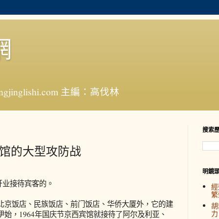
網
jinglishi.com 主編：高伐林
搜索
宾馆的大型攻防战
明鏡
开业接待宾客的。
經
繁
京饭店、民族饭店、前门饭店、华侨大厦外，它的建
胡
力
始，1964年国庆节京西宾馆就接待了阿尔及利亚、