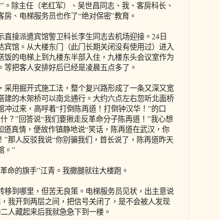
密”。除主任（老红军）、吴世昌同志、我、客房科长、
客房、电梯服务员也作了“绝对保密”教育。
直接派遣宾馆警卫科长李生同志去机场迎接。24日
达宾馆。从大楼东门（此门长期关闭没有使用过）进入
送饭的电梯上到九楼东半部入住，九楼东头会议室作为
。等把客人安排好后已经是凌晨五点多了。
采用掘开式施工法，整个复兴路形成了一条又深又宽
搭建的木架桥可以南北通行。大约六点左右忽听北面桥
馆冲过来，高呼着“打倒陈再道！打倒钟汉华！”的口
什？”回答说“我们要揪走反革命分子陈再道！”我心想
知道真情，便故作镇静地说“笑话，陈再道在武汉，你
！”那人反驳我说“你别骗我们，首长说了，陈再道昨天
馆。”
革命的旗手”江青。我撒腿就往大楼跑。
移到哪里，但苦无良策。电梯服务员见状，出主意说
梯，我开到两层之间，把信号关闭了，是不会被人发现
钟二人藏起来后我就急急下到一楼。