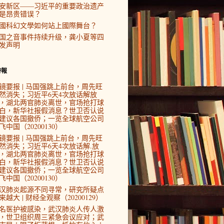
安新区——习近平的重要政治遗产
是昂贵错误？
國科幻文學如何站上國際舞台？
国之音事件持续升级，龚小夏等四
发声明
時報
镜要报 | 马国强跳上前台，周先旺
然消失；习近平6天4次放话解放
，湖北两官肺炎离世，官场抢打球
白，新华社报假消息？世卫否认说
建议各国撤侨；一览全球航空公司
飞中国（20200130）
镜要报 | 马国强跳上前台，周先旺
然消失；习近平6天4次放话解.放
，湖北两官肺炎离世，官场抢打球
白，新华社报假消息？世卫否认说
建议各国撤侨；一览全球航空公司
飞中国（20200130）
汉肺炎起源不同寻常，研究所疑点
来越大 | 财经全观察（20200129）
4名医护被感染，武汉肺炎人传人激
，世卫组织周三紧急会议应对；武