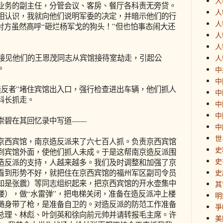
人
务的副主任，分管会议、客房、餐厅各科责无旁贷。
人
相认识，我就向他们说明军委的决定，并暗示他们的行
人
对方虽然高呼“砸烂杨军戈的狗头！”但也怕事态闹大还
人
人
接见他们的王恩茂同志从宾馆接待室劫走，引起公
人
。
中
中
反者”堵住宾馆出入口，强行检查进出车辆，他们抓人
中
科长抓走。
中
中
碧在其回忆录中写道——
中
世
西宾馆，南京造反派来了六七百人抓。负责京西宾馆
史
到宾馆外面，使他们抓人未成。于是这帮南京造反派围
史
造反派的支持，人越来越多。我们及时调整和加强了京
看到形势不好，就把住在京西宾馆的福州军区副司令员
史
知是张震）等同志组织起来，把京西宾馆的开水壶集中
其
楼），做“水雷弹”，把电梯关闭，准备在造反派冲上楼
明
随身带了枪，是准备自卫的。对造反派的防范工作准备
爭
总理、林彪、叶剑英和徐向前元帅并请转报毛主席。许
美