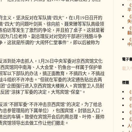
《
平
《
义，坚决反对在军队搞“四大”，在1月19日召开的
失
搞“四大”的问题叶剑英、徐向前、聂荣臻等军队高级领
《
陈伯达等发生了激烈的争论，并且拍了桌子。这就是著
翻
月份因为几位老帅、副总理反对对党的干部进行残酷斗争
《
争，这就是所谓的“大闹怀仁堂事件”，即以后被称为
中
電子
到处冲击抓人，1月26日中央军委对京西宾馆文化
京西宾馆同中南海、人大会堂、钓鱼台一样属于保护单
載入
照军以下部队的办法，搞正面教育，不搞四大，不搞战
战斗组织不许冲击。”但就在军委的决定通告贴出去两
標籤
反团”企图强行进入京西宾馆大楼揪人。宾馆警卫人员耐
反团”涂抹了军委的决定，大骂宾馆“保皇”。
《
《
反派”不顾军委“不许冲击京西宾馆”的决定，为了给总
《
为总参管理局的下属单位），包围宾馆，封锁出入口，
《
进出的车辆。致使在宾馆开会后的周总理、叶帅、聂帅
《
责宾馆领导出去做工作让他们撤走。
人