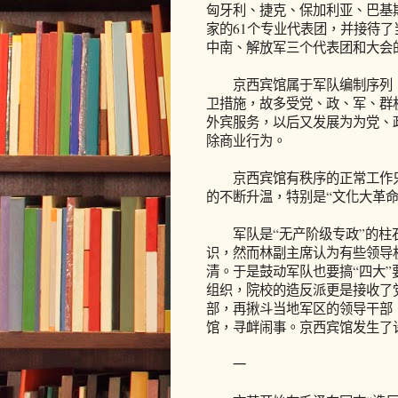
匈牙利、捷克、保加利亚、巴基
家的61个专业代表团，并接待了
中南、解放军三个代表团和大会的
京西宾馆属于军队编制序列，
卫措施，故多受党、政、军、群
外宾服务，以后又发展为为党、
除商业行为。
京西宾馆有秩序的正常工作只维
的不断升温，特别是“文化大革
军队是“无产阶级专政”的柱石
识，然而林副主席认为有些领导
清。于是鼓动军队也要搞“四大
组织，院校的造反派更是接收了
部，再揪斗当地军区的领导干部
馆，寻衅闹事。京西宾馆发生了
一