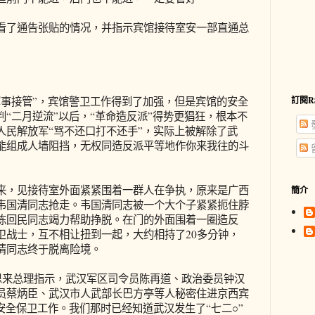
了通告张贴的情况，并指示宾馆接待室安一部直通总
接管”，宾馆警卫工作得到了加强，但是宾馆的安全
訂閱R
“二月逆流”以后，“革命造反派”得势更猖狂，根本不
人民解放军“骂不还口打不还手”，实际上被解除了武
能组成人墙阻挡，无权同造反派平等地作你来我往的斗
，见接待室外面紧紧围着一群人在争执，原来是广西
簡介
韦国清同志抢走。韦国清同志被一个大个子紧紧扼住脖
陈回民同志竭力帮助挣脱。在门的外面围着一圈造反
卫战士，互不相让扭到一起，大约相持了20多分钟，
清同志终于脱离险境。
来总理指示，武汉军区司令员陈再道、政治委员钟汉
员蔡炳臣、武汉市人武部长巴方亭等人秘密住进京西宾
安全保卫工作。我们那时已经知道武汉发生了“七二○”