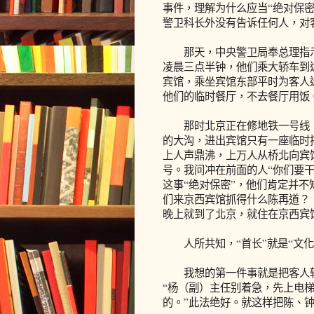
事件，理解为什么应当“绝对保
警卫科长外没有告诉任何人，对
那天，中央警卫局奉总理指示
凌晨三点半钟，他们乘大轿车到
宾馆，乘坐宾馆东部平时为客人
他们的临时餐厅，不去餐厅用饭
那时北京正在修地铁一号线，
的大沟，进出宾馆只有一座临时
上人声鼎沸，上万人从桥北向宾
号。我问冲在前面的人“你们要干
这事“绝对保密”，他们肯定并不
们来京西宾馆抓得什么陈再道？
晚上就到了北京，就住在京西宾
人所共知，“首长”就是“文化
我想的第一件事就是把客人转
“杨（副）主任别着急，先上电
的。”此法绝好。就这样把陈、