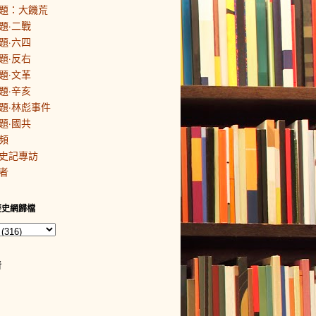
題：大饑荒
題·二戰
題·六四
題·反右
題·文革
題·辛亥
題·林彪事件
題·國共
頻
史記專訪
者
歷史網歸檔
者