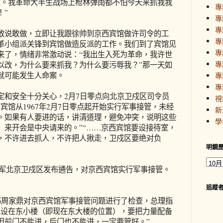
友。我革命大半生战场上枪林弹雨都不怕今天来抓我我
專
！”
專
專
说敢做，立即让我跟徐帅到京西宾馆做许司令的工
專
革小组派关锋到宾馆做造反派的工作。我们到了宾馆见
專
来了，情绪非常激动说：“我出生入死为革命，我许世
專
以改，为什么要来抓我？为什么要污辱我？”那一天如
就可能发生人命案。
專
專
和安全十分关心，2月7日零点向北京卫戍区司令员
視
宾馆从1967年2月7日零点起开始实行军事接管，未经
新
。如果有人要进的话，讲清道理，避免冲突，说明这些
學
）来开会是中央请来的。”“……京西宾馆要设接待室，
，不许进去抓人，不许把人揪走，卫戍区要绝对负
明鏡
放军北京卫戍区发布通告，对京西宾馆实行军事接管。
追蹤
周家鼎对京西宾馆军事接管问题进行了检查，总理指
以设在东小楼（即现在东大楼的位置），要把力量配备
但前门不能进，后门也不能进，一定要管好。”