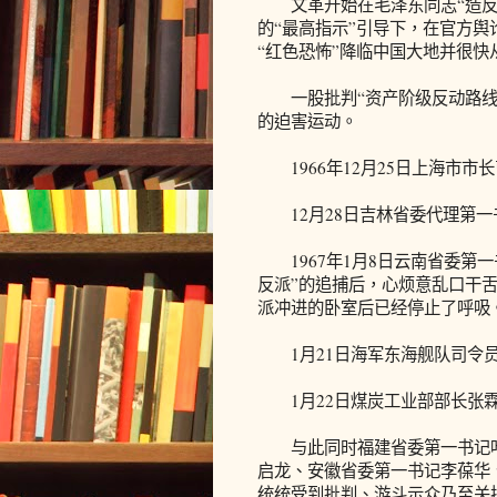
文革开始在毛泽东同志“造反有
的“最高指示”引导下，在官方
“红色恐怖”降临中国大地并很快
一股批判“资产阶级反动路线”
的迫害运动。
1966年12月25日上海市市
12月28日吉林省委代理第一
1967年1月8日云南省委第
反派”的追捕后，心烦意乱口干
派冲进的卧室后已经停止了呼吸
1月21日海军东海舰队司令员
1月22日煤炭工业部部长张霖
与此同时福建省委第一书记叶
启龙、安徽省委第一书记李葆华
统统受到批判、游斗示众乃至关押