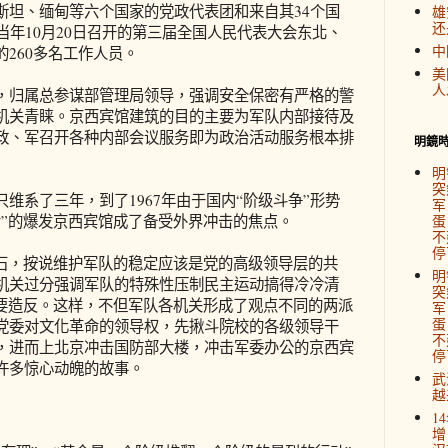
斯坦、缅甸等六个国家的党政代表团和来自其34个国
雄
还
当年10月20日召开的第三届全国人民代表大会东北、
中
260多名工作人员。
美
人
归属总参谋部管理局领导，强调安全保密有严格的警
机关青睐。京西宾馆建筑的目的主要为军队内部接待及
政、军召开各种内部会议服务即为政治活动服务根本排
明鏡
明
突
系了三年，到了1967年由于国内“阶级斗争”形势
军
命”的爆发京西宾馆成了备受外界冲击的焦点。
蛋
不
停
，按说维护军队的稳定应该是党的高级领导层的共
明
机关过分强调军队的特殊性压制民主运动搞得冷冷清
突
”要造反。这样，不但军队各机关形成了观点不同的两派
军
蛋
党委对文化革命的领导权，先揪斗院校的各级领导干
不
，进而上北京冲击国防部大楼，冲击军委办公的京西宾
停
许多惊心动魄的故事。
武
越
1
增