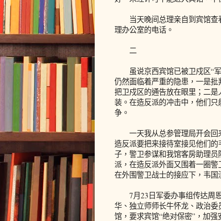
当天晚间总理亲自到宾馆查看
理办公室的电话。
二
虽说京西宾馆已被卫戍区“军事
仍然面临着严重的隐患，一是批判
把卫戍区的通告放在眼里；二是
装。在造反派的冲击中，他们只
争。
一天我从总参管理局开会回来
造反派要把来接待室接见他们的
子，警卫参谋和我馆客房助理员
派，在造反派外面又围着一圈警
在外围警卫战士的接应下，韦国
7月23日军委办事组传达周恩
华、独立师师长牛怀龙、政治委
馆，要求宾馆“绝对保密”，加强