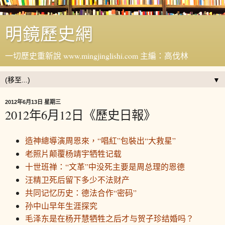
明鏡歷史網
一切歷史重新說 www.mingjinglishi.com 主編：高伐林
▼
2012年6月13日 星期三
2012年6月12日《歷史日報》
造神總導演周恩來，“唱紅”包裝出“大救星”
老照片颠覆杨靖宇牺牲记载
十世班禅：“文革”中没死主要是周总理的恩德
汪精卫死后留下多少不法财产
共同记忆历史：德法合作“密码”
孙中山早年生涯探究
毛泽东是在杨开慧牺牲之后才与贺子珍结婚吗？