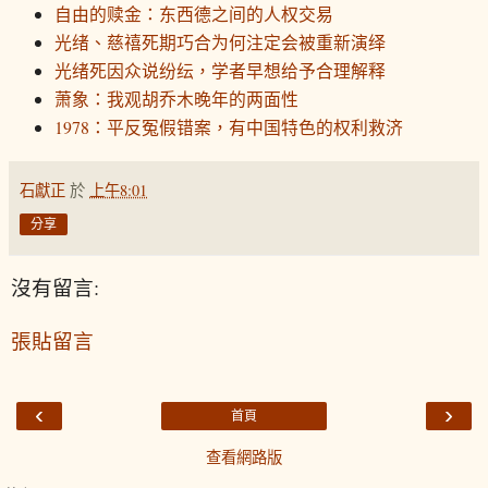
自由的赎金：东西德之间的人权交易
光绪、慈禧死期巧合为何注定会被重新演绎
光绪死因众说纷纭，学者早想给予合理解释
萧象：我观胡乔木晚年的两面性
1978：平反冤假错案，有中国特色的权利救济
石獻正
於
上午8:01
分享
沒有留言:
張貼留言
‹
›
首頁
查看網路版