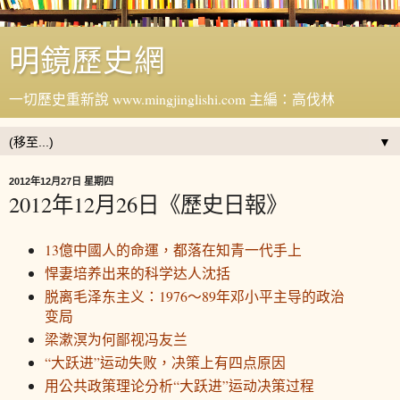
明鏡歷史網
一切歷史重新說 www.mingjinglishi.com 主編：高伐林
▼
2012年12月27日 星期四
2012年12月26日《歷史日報》
13億中國人的命運，都落在知青一代手上
悍妻培养出来的科学达人沈括
脱离毛泽东主义：1976～89年邓小平主导的政治
变局
梁漱溟为何鄙视冯友兰
“大跃进”运动失败，决策上有四点原因
用公共政策理论分析“大跃进”运动决策过程