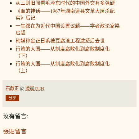
从三则旧闻看毛泽东时代的中国外交有多强硬
《血的神话——1967年湖南道县文革大屠杀纪
实》后记
一生都在为近代中国设置议题——学者政论家梁
启超
韩媒称金正日系被豆腐渣工程激怒后去世
行贿的大国——从制度腐败化到腐败制度化
（下）
行贿的大国——从制度腐败化到腐败制度化
（上）
石獻正
於
凌晨12:04
分享
沒有留言:
張貼留言