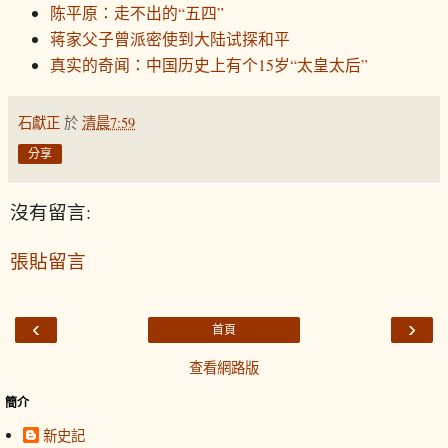
陈平原：走不出的“五四”
蒋家父子曾派密使到大陆试探和平
真实的奇闻：中国历史上有个15岁“太皇太后”
石獻正
於
清晨7:59
分享
沒有留言:
張貼留言
‹
›
首頁
查看網路版
簡介
新史記