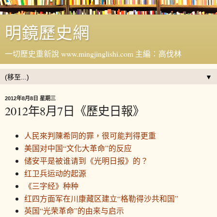
明鏡歷史網
一切歷史重新說 www.mingjinglishi.com 主編：高伐林
▼
2012年8月8日 星期三
2012年8月7日《歷史日報》
人民來判陳希同的罪，很可能判得更重
美国对中国“文化大革命”的反应
储安平是被谁请到《光明日报》的？
红卫兵运动的起源
《三字经》种种
红四方面军在川康藏区建立“格勒得沙共和国”
英国“光荣革命”的由来与启示