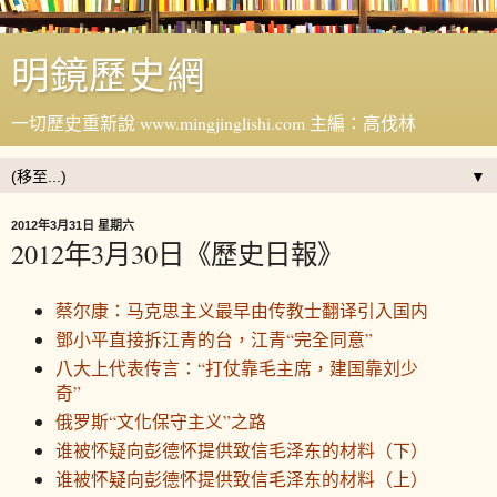
明鏡歷史網
一切歷史重新說 www.mingjinglishi.com 主編：高伐林
▼
2012年3月31日 星期六
2012年3月30日《歷史日報》
蔡尔康：马克思主义最早由传教士翻译引入国内
鄧小平直接拆江青的台，江青“完全同意”
八大上代表传言：“打仗靠毛主席，建国靠刘少
奇”
俄罗斯“文化保守主义”之路
谁被怀疑向彭德怀提供致信毛泽东的材料（下）
谁被怀疑向彭德怀提供致信毛泽东的材料（上）