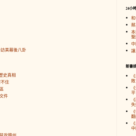
24小
和
蔡
本
聖
中
齡訪美幕後八卦
讓
新書
歷史真相
《
敗
架不住
《
區
平
文件
《
失
《
翻
《
中
猛攻赣州