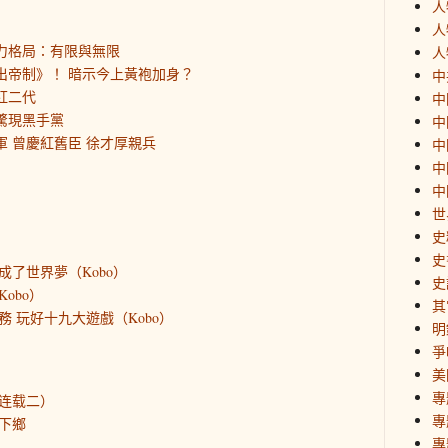
人
人
權力格局：有限與無限
人
走出帝制》！ 暗示今上黃袍加身？
中
紅二代
中
部驚現黑手黨
中
軍 曾慶紅舊臣 徐才厚親兵
中
中
中
世
史
史
成了世界夢（Kobo）
史
obo）
其
 玩好十九大遊戲（Kobo）
明
爭
美
專
连载二）
專
下鄉
專