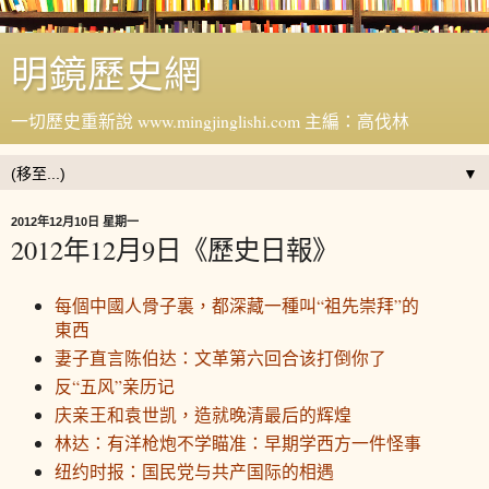
明鏡歷史網
一切歷史重新說 www.mingjinglishi.com 主編：高伐林
▼
2012年12月10日 星期一
2012年12月9日《歷史日報》
每個中國人骨子裏，都深藏一種叫“祖先崇拜”的
東西
妻子直言陈伯达：文革第六回合该打倒你了
反“五风”亲历记
庆亲王和袁世凯，造就晚清最后的辉煌
林达：有洋枪炮不学瞄准：早期学西方一件怪事
纽约时报：国民党与共产国际的相遇