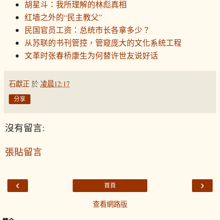
胡星斗：我所理解的林彪真相
红墙之外的“民主教父”
民国官员工资：总统市长各拿多少？
从苏联的书刊管控，管窥庞大的文化系统工程
文革时张春桥康生为何替许世友说好话
石獻正
於
凌晨12:17
分享
沒有留言:
張貼留言
‹
›
首頁
查看網路版