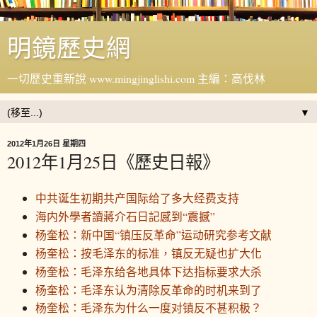
明鏡歷史網
一切歷史重新說 www.mingjinglishi.com 主編：高伐林
▼
2012年1月26日 星期四
2012年1月25日《歷史日報》
中共诞生初期共产国际给了多大经费支持
海内外學者讀蔣介石日記感到“震撼”
杨奎松：新中国“镇压反革命”运动研究参考文献
杨奎松：按毛泽东的标准，镇反无疑也扩大化
杨奎松：毛泽东给各地具体下达指标要求大杀
杨奎松：毛泽东认为清除反革命的时机来到了
杨奎松：毛泽东为什么一度对镇反不甚积极？