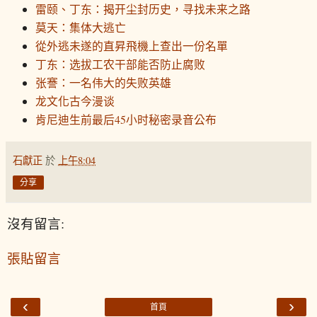
雷颐、丁东：揭开尘封历史，寻找未来之路
莫天：集体大逃亡
從外逃未遂的直昇飛機上查出一份名單
丁东：选拔工农干部能否防止腐败
张謇：一名伟大的失败英雄
龙文化古今漫谈
肯尼迪生前最后45小时秘密录音公布
石獻正
於
上午8:04
分享
沒有留言:
張貼留言
‹
›
首頁