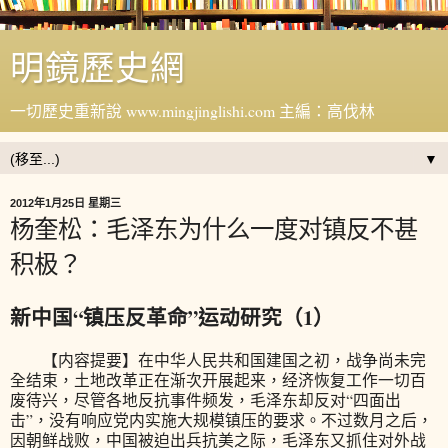
明鏡歷史網
一切歷史重新說 www.mingjinglishi.com 主編：高伐林
▼
2012年1月25日 星期三
杨奎松：毛泽东为什么一度对镇反不甚
积极？
新中国“镇压反革命”运动研究（1）
【内容提要】在中华人民共和国建国之初，战争尚未完
全结束，土地改革正在渐次开展起来，经济恢复工作一切百
废待兴，尽管各地反抗事件频发，毛泽东却反对“四面出
击”，没有响应党内实施大规模镇压的要求。不过数月之后，
因朝鲜战败，中国被迫出兵抗美之际，毛泽东又抓住对外战