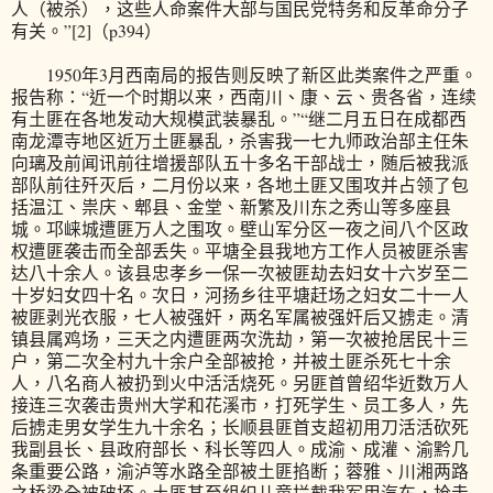
人（被杀），这些人命案件大部与国民党特务和反革命分子
有关。”[2]（p394）
1950年3月西南局的报告则反映了新区此类案件之严重。
报告称：“近一个时期以来，西南川、康、云、贵各省，连续
有土匪在各地发动大规模武装暴乱。”“继二月五日在成都西
南龙潭寺地区近万土匪暴乱，杀害我一七九师政治部主任朱
向璃及前闻讯前往增援部队五十多名干部战士，随后被我派
部队前往歼灭后，二月份以来，各地土匪又围攻并占领了包
括温江、祟庆、郫县、金堂、新繁及川东之秀山等多座县
城。邛崃城遭匪万人之围攻。壁山军分区一夜之间八个区政
权遭匪袭击而全部丢失。平塘全县我地方工作人员被匪杀害
达八十余人。该县忠孝乡一保一次被匪劫去妇女十六岁至二
十岁妇女四十名。次日，河扬乡往平塘赶场之妇女二十一人
被匪剥光衣服，七人被强奸，两名军属被强奸后又掳走。清
镇县属鸡场，三天之内遭匪两次洗劫，第一次被抢居民十三
户，第二次全村九十余户全部被抢，并被土匪杀死七十余
人，八名商人被扔到火中活活烧死。另匪首曾绍华近数万人
接连三次袭击贵州大学和花溪市，打死学生、员工多人，先
后掳走男女学生九十余名；长顺县匪首支超初用刀活活砍死
我副县长、县政府部长、科长等四人。成渝、成灌、渝黔几
条重要公路，渝泸等水路全部被土匪掐断；蓉雅、川湘两路
之桥梁全被破坏。土匪甚至组织儿童拦截我军用汽车，抢走