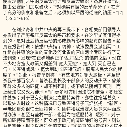
便发现他们之中的反革命行为和反革命组织，然后在适当时
期由公安部门加以破获。”“对确实有据的反革命分子，在有
了充分的侦察和准备之后，必须加以严厉的彻底的镇压。”[7]
（p615～616）
在刘少奇和中共中央的再三提示下，各相关部门领导人
亦发出了严厉镇压反革命的呼声和要求。在这里尤其值得提
到的，是对此后镇反运动的形成颇有影响的彭真的报告。彭
真在报告中说：依据中央指示精神，政法委员会派出两个工
作组前往察哈尔省的宣化及河北省的唐山两个专区进行了司
法调查，发现“在正确地纠正了‘乱打乱杀’的偏向之后，现在
不少地方宽大政策又偏差到‘宽大无边’，宽大到‘灭自己志
气，长匪特威风’，宽大到助长匪特气焰，脱离人民大众的程
度了。”对此，报告举例称：“有些地方对罪大恶极，甚至曾
杀我干部百余人，曾杀我县长及干部多人的反动头子，曾杀
死群众多人的匪徒，却不判死刑；或下级法院判了死刑，而
上级法院又改为徒刑。”而更多地方则因法院不健全，积压案
件甚多；对于已有处刑决定之匪特案件，亦往往拖延甚久，
以致失去时效。这种情况已导致匪特分子气焰张扬，“新区、
半老区群众很怕土匪特务，对匪特和我治安人员竟采两面应
付办法。甚至有些村干部，也因为怕遭匪特和“遭殃”，对于
所知匪特匿而不报。群众对于政府的清匪除奸的号召，则认
为是空话，报之以极冷谈的态度。”④彭真的报告尖锐地提出