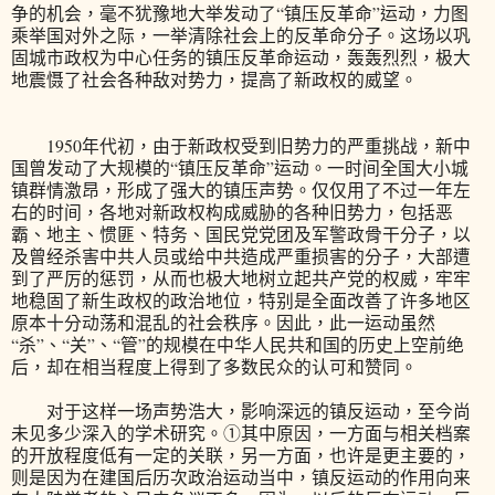
争的机会，毫不犹豫地大举发动了“镇压反革命”运动，力图
乘举国对外之际，一举清除社会上的反革命分子。这场以巩
固城市政权为中心任务的镇压反革命运动，轰轰烈烈，极大
地震慑了社会各种敌对势力，提高了新政权的威望。
1950年代初，由于新政权受到旧势力的严重挑战，新中
国曾发动了大规模的“镇压反革命”运动。一时间全国大小城
镇群情激昂，形成了强大的镇压声势。仅仅用了不过一年左
右的时间，各地对新政权构成威胁的各种旧势力，包括恶
霸、地主、惯匪、特务、国民党党团及军警政骨干分子，以
及曾经杀害中共人员或给中共造成严重损害的分子，大部遭
到了严厉的惩罚，从而也极大地树立起共产党的权威，牢牢
地稳固了新生政权的政治地位，特别是全面改善了许多地区
原本十分动荡和混乱的社会秩序。因此，此一运动虽然
“杀”、“关”、“管”的规模在中华人民共和国的历史上空前绝
后，却在相当程度上得到了多数民众的认可和赞同。
对于这样一场声势浩大，影响深远的镇反运动，至今尚
未见多少深入的学术研究。①其中原因，一方面与相关档案
的开放程度低有一定的关联，另一方面，也许是更主要的，
则是因为在建国后历次政治运动当中，镇反运动的作用向来