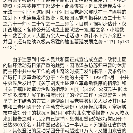
物资，杀害我押车干部战士。此类惨案，近日来连连发生，
无法一一列举。这同时，个别国民党起义部队在一些匪特的
策划下，也连连发生叛变。如原国民党李振兵团及二十七军
之六十一师、二十军之一二三师等。目前，据初步估计，仅
川西地区，各种公开活动之土匪就达一0四股之多，小股数
十、数百余人，大股万余人一起活动，总计不下六万余匪。
并且，还有继续以极其迅猛的速度蔓延发展之势。”[3]（p183
～184）
由于注意到中华人民共和国正式宣告成立后，敌特土匪
的破坏活动有日渐严重的趋势，因毛泽东访苏归来暂时休养
而主持中共中央工作的刘少奇这时接连发出指示，要求各地
严厉打击反革命破坏分子。在他的主持下，1950年3月，中共
中央先后发出了《关于剿灭土匪建立革命新秩序的指示》和
《关于镇压反革命活动的指示》。[4]（p159）公安部并据此
在许多城市开展了敌特党团分子的登记工作，通过警告、检
举等上下结合的方式，逼使原国民党特务机关人员及其国民
党和三青团骨干分子主动交代身份，以便摸底排队，掌握城
市中敌对分子的状况。据3月间中共北京市委报告，从入城以
来到报告之时，北京市已逮捕、集训和登记的敌特党团分子
已达6900余名，其中登记者即占一半以上。另据浙江省的统
计，其仅登记的反动党团分子就超过11万人。又据山东省的