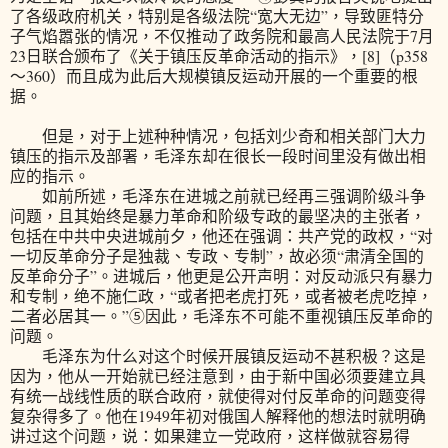
了各级政府机关，特别是各级法院“宽大无边”，导致匪特分
子气焰嚣张的情况，不仅推动了政务院和最高人民法院于7月
23日联合颁布了《关于镇压反革命活动的指示》，[8]（p358
～360）而且成为此后大规模镇反运动开展的一个重要的根
据。
但是，对于上述种种情况，包括刘少奇和相关部门大力
镇压的指示及部署，毛泽东却在很长一段时间里没有做出相
应的指示。
如前所述，毛泽东在进城之前就已经再三强调阶级斗争
问题，且其始终是暴力革命和阶级专政的最坚决的主张者，
包括在中共中央进城前夕，他还在强调：共产党的政权，“对
一切反革命分子是独裁、专政、专制”，故必须“肃清全国的
反革命分子”。进城后，他更是公开声明：对反动派只有暴力
和专制，绝不施仁政，“或者把老虎打死，或者被老虎吃掉，
二者必居其一。”⑤因此，毛泽东不可能不重视镇压反革命的
问题。
毛泽东为什么对这个时候开展镇反运动不甚积极？这是
因为，他从一开始就已经注意到，由于新中国必须要建立具
有统一战线性质的联合政府，就使得对付反革命的问题变得
复杂得多了。他在1949年初对俄国人解释他的想法时就明确
讲过这个问题，说：如果建立一党政府，这样做就容易得