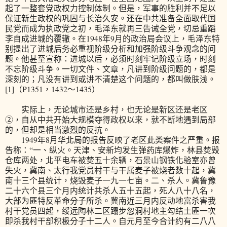
起了一整套党政权力控制体制。但是，军事的胜利并不足以
保证新生政权的巩固与长治久安。还在中共准备全面取代国
民党而成为执政党之初，毛泽东就再三告诫全党，切忌重蹈
李自成进城的覆辙。在1948年9月的政治局会议上，毛泽东特
别提出了进城后务必重视阶级分析和加强阶级斗争观念的问
题。他甚至宣称：进城以后，必须时刻牢记阶级立场，时刻
不忘阶级斗争。一切文件、文章，凡讲到阶级问题的，都是
深刻的；凡没有讲到或讲不清楚这个问题的，都叫做肤浅。
[1]（P1351，1432～1435）
实际上，无论城市还是乡村，也无论是新区还是老区
②，自从中共开始大规模夺得政权以来，就不断地遇到局部
的，但却是相当激烈的反抗。
1949年8月华北局的报告反映了老区此类案件之严重。报
告称：“一、纵火。天津、安新均发生弹药库爆炸，林县焚毁
仓库两处，北平电车被焚五十余辆，石景山钢铁化验室亦曾
失火，冀南、太行我党员村干与干属麦子被烧者数十起，冀
南十三个县统计，烧毁麦子一九一七亩。二、杀人。冀鲁豫
二十六个县三个月内统计共杀人五十五起，死人八十八名，
大部为匪特反革命分子所杀。冀南近三月内反动地富杀害我
村干党员四起，绥远陶林二区蹋步忽洞村地主勾结土匪一次
即杀我村干部积极分子十二人。自元月至今合计约有二八八