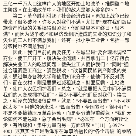
三亿一千万人口这样广大的地区开始土地改革，推翻整个地
主阶级。在土地改革中，我们的敌人是够大够多的。”
第二，革命胜利引起了社会经济改组。再加上战争已经
带来了很多破坏，许多人对我们不满。尤其是“现在我们跟民
族资产阶级的关系搞得很紧张，他们皇皇不可终日，很不
满”，而因为战争破坏和经济改组所造成的失业的知识分子和
失业的工人也不满意我们，还有一批小手工业者，包括一部
分农民也不满意我们。
因此，我们目前的首要任务，在城里是“要合理地调整工
商业，使工厂开工，解决失业问题，并且拿出二十亿斤粮食
解决失业工人的吃饭问题，使失业工人拥护我们。”同时“通
过合理调整工商业，调整税收，”改善同民族资产阶级的关
系。通过举办各种大学和使用知识分子，使他们不反对我
们。而在农村，则是要通过减租减息、剿匪反霸、土地改
革，使广大农民拥护我们。总之，“就是要把人民中间不满意
我们的人变成拥护我们”，至少不要使他们反对我们。换言
之，毛泽东的想法很简单，就是：“不要四面出击”，“不可树
敌太多”。用他的话来说，“四面出击，全国紧张，很不好”。
不是不要搞镇压反革命运动，而是要分清轻重缓急，“我们无
论如何不能急躁，急了会出毛病”。“必须在一个方面有所让
步，有所缓和，集中力量向另一方面进攻。”[11]（p397～
400）这其实也正是毛泽东在军事所擅长的“各个击破”的策略