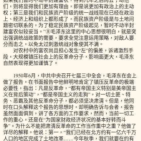
们，则将显得我们更加有理由，即是说更加有政治上的主动
权；第三是我们和民族资产阶级的统一战线现在已经在政治
上、经济上和组织上都形成了，而民族资产阶级是与土地问
题密切联系的，为了稳定民族资产阶级起见，暂时不动半封
建富农似较妥当。”⑧毛泽东这里的中心思想很明白，就是突
出强调统战政策的需要，要求全党注意运用策略，对敌人要
分而击之，以免太过刺激统战对象使其不满。
对农村中的富农尚且担心发生“左”的偏差，诉诸激烈手
段，大规模镇压社会上的反革命分子，影响面更大，毛泽东
自然表现得更加谨慎了。
1950年6月，中共中央召开七届三中全会，毛泽东在会上
做了报告，在书面报告中他鲜明地肯定了镇压反革命的极端
必要性，指出：凡是反革命，“都有帝国主义特别是美帝国主
义在背后策动”，“都是帝国主义的走狗”，对一切土匪、特
务、恶霸及其他反革命分子，都必须坚决肃清。但是，他同
时在口头解释这个报告的思想时，却明确告诉与会者，报告
虽然面面俱到，讲了各方面的工作要求，然而，当前一切工
作的重心，还是在“为国家财政经济状况的基本好转而斗
争”。为什么不能把肃清反革命的工作当作重中之重？他做了
详尽的解释。他说：第一，“我们已经在北方约有一亿六千万
人口的地区完成了土地改革……今年秋季，我们就要在约有