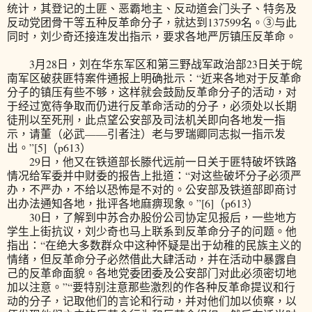
统计，其登记的土匪、恶霸地主、反动道会门头子、特务及
反动党团骨干等五种反革命分子，就达到137599名。③与此
同时，刘少奇还接连发出指示，要求各地严厉镇压反革命。
3月28日，刘在华东军区和第三野战军政治部23日关于皖
南军区破获匪特案件通报上明确批示：“近来各地对于反革命
分子的镇压有些不够，这样就会鼓励反革命分子的活动，对
于经过宽待争取而仍进行反革命活动的分子，必须处以长期
徒刑以至死刑，此点望公安部及司法机关即向各地发一指
示，请董（必武——引者注）老与罗瑞卿同志拟一指示发
出。”[5]（p613）
29日，他又在铁道部长滕代远前一日关于匪特破坏铁路
情况给军委并中财委的报告上批道：“对这些破坏分子必须严
办，不严办，不给以恐怖是不对的。公安部及铁道部即商讨
出办法通知各地，批评各地麻痹现象。”[6]（p613）
30日，了解到中苏合办股份公司协定见报后，一些地方
学生上街抗议，刘少奇也马上联系到反革命分子的问题。他
指出：“在绝大多数群众中这种怀疑是出于幼稚的民族主义的
情绪，但反革命分子必然借此大肆活动，并在活动中暴露自
己的反革命面貌。各地党委团委及公安部门对此必须密切地
加以注意。”“要特别注意那些激烈的作各种反革命提议和行
动的分子，记取他们的言论和行动，并对他们加以侦察，以