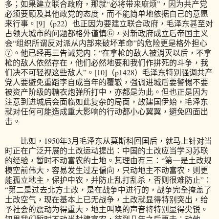
多；如果建立联合政府，那就“必将带来麻烦”，因为共产党
必须要顾及其他政党的态度，而不能简单地依据自己的意愿
来行事。[9]（p22）也正因为要建立联合政府，毛泽东甚至对
占领大城市的问题都格外谨慎⑥，对新政府成立后帝国主义
会“组织所谓反对派从内部来破坏革命”的危险更是格外担心
⑦。他已经再三告诫党内：“在拿枪的敌人被消灭以后，不拿
枪的敌人依然存在，他们必然地要和我们作拼死的斗争，我
们决不可轻视这些敌人”。[10]（p1428）毛泽东特别强调共产
党人要避免重蹈李自成当年的覆辙，强调进城后要警惕不要
被资产阶级的糖衣炮弹所打中，亦都是为此。但也正是因为
注意到进城后会面临如此复杂的局面，故建国伊始，毛泽东
就对任何可能造成重大影响的行动都小心翼翼，避免四面出
击。
比如，1950年3月毛泽东从莫斯科回国后，就马上针对当
时正在广泛开展的土改运动提出：中国的土改应当学习苏联
的经验，暂时不动富农的土地。其理由有三：“第一是土改规
模空前伟大，容易发生过左偏向，只动地主不动富农，则更
能孤立地主，保护中农，并防止乱打乱杀，否则很难防止”：
“第二是过去北方土改，是在战争中进行的，战争完全掩盖了
土改空气，现在基本上已无战争，土改就显得特别突出，给
予社会的震动为得重大，地主叫唤的声音将特别显得尖锐。
如果我们暂时不动半封建富农，待到几年之后再去；动他