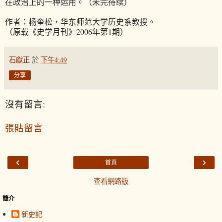
在政治上的一种运用。（未完待续）
作者：杨奎松，华东师范大学历史系教授。
（原载《史学月刊》2006年第1期）
石獻正
於
下午4:49
分享
沒有留言:
張貼留言
‹
›
首頁
查看網路版
簡介
新史記