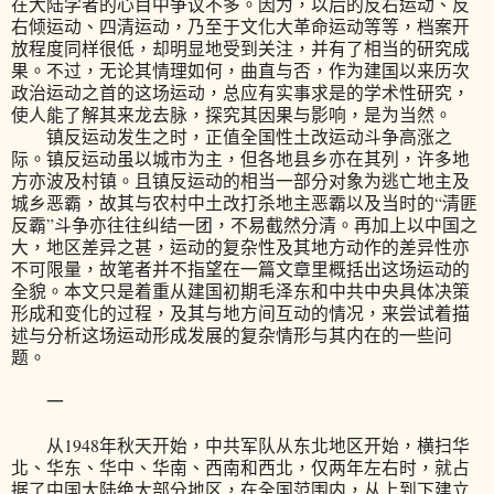
在大陆学者的心目中争议不多。因为，以后的反右运动、反
右倾运动、四清运动，乃至于文化大革命运动等等，档案开
放程度同样很低，却明显地受到关注，并有了相当的研究成
果。不过，无论其情理如何，曲直与否，作为建国以来历次
政治运动之首的这场运动，总应有实事求是的学术性研究，
使人能了解其来龙去脉，探究其因果与影响，是为当然。
镇反运动发生之时，正值全国性土改运动斗争高涨之
际。镇反运动虽以城市为主，但各地县乡亦在其列，许多地
方亦波及村镇。且镇反运动的相当一部分对象为逃亡地主及
城乡恶霸，故其与农村中土改打杀地主恶霸以及当时的“清匪
反霸”斗争亦往往纠结一团，不易截然分清。再加上以中国之
大，地区差异之甚，运动的复杂性及其地方动作的差异性亦
不可限量，故笔者并不指望在一篇文章里概括出这场运动的
全貌。本文只是着重从建国初期毛泽东和中共中央具体决策
形成和变化的过程，及其与地方间互动的情况，来尝试着描
述与分析这场运动形成发展的复杂情形与其内在的一些问
题。
一
从1948年秋天开始，中共军队从东北地区开始，横扫华
北、华东、华中、华南、西南和西北，仅两年左右时，就占
据了中国大陆绝大部分地区，在全国范围内，从上到下建立