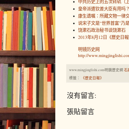
中共历史上的五次转轨（
皇帝派遣钦差大臣有用吗
康生遗嘱：所藏文物一律
说宋子文是“世界首富”乃
饶漱石政治秘书谈饶漱石
2013年8月12日《歷史日
明镜历史网
http://www.mingjinglishi.co
www.mingjinglishi.com明鏡歷史網
石
標籤：
《歷史日報》
沒有留言:
張貼留言