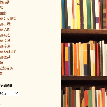
鏡行動
鳴
國史
題：大饑荒
題·二戰
題·六四
題·反右
題·文革
題·辛亥
題·林彪事件
題·國共
頻
史記專訪
者
歷史網歸檔
者