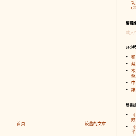
功
(2
編輯
載入
24小
和
蔡
本
聖
中
讓
新書
《
敗
首頁
較舊的文章
《
平