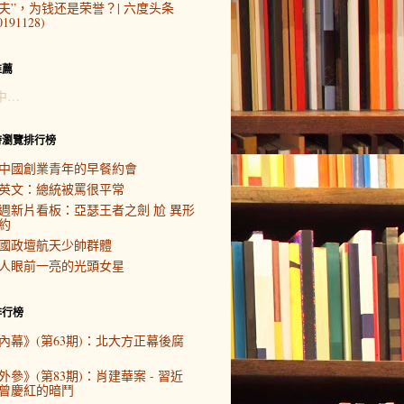
夫”，为钱还是荣誉？| 六度头条
0191128)
推薦
中…
時瀏覽排行榜
中國創業青年的早餐約會
英文：總統被罵很平常
週新片看板：亞瑟王者之劍 尬 異形
約
國政壇航天少帥群體
人眼前一亮的光頭女星
排行榜
內幕》(第63期)：北大方正幕後腐
外參》(第83期)：肖建華案 - 習近
曾慶紅的暗鬥