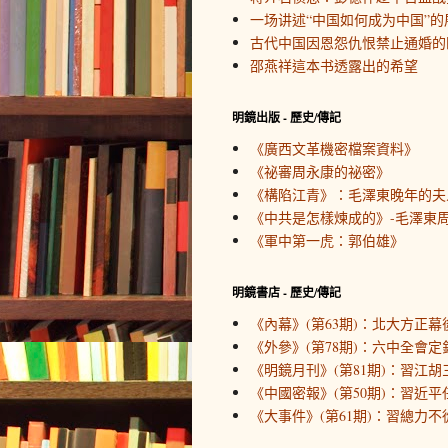
一场讲述“中国如何成为中国”的
古代中国因恩怨仇恨禁止通婚的
邵燕祥這本书透露出的希望
明鏡出版 - 歷史/傳記
《廣西文革機密檔案資料》
《祕審周永康的祕密》
《構陷江青》：毛澤東晚年的夫
《中共是怎樣煉成的》-毛澤東周
《軍中第一虎：郭伯雄》
明鏡書店 - 歷史/傳記
《內幕》(第63期)：北大方正幕
《外參》(第78期)：六中全會定
《明鏡月刊》(第81期)：習江胡
《中國密報》(第50期)：習近
《大事件》(第61期)：習總力不