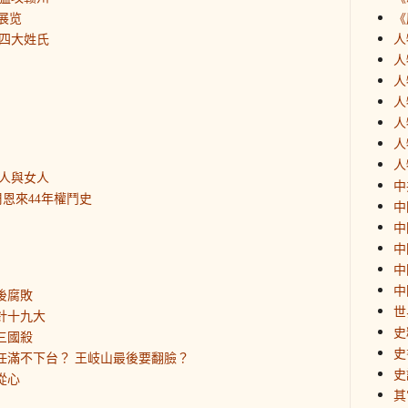
展览
《
四大姓氏
人
人
人
人
人
人
人
人與女人
中
恩來44年權鬥史
中
中
中
中
中
後腐敗
世
針十九大
史
三國殺
史
平任滿不下台？ 王岐山最後要翻臉？
史
從心
其