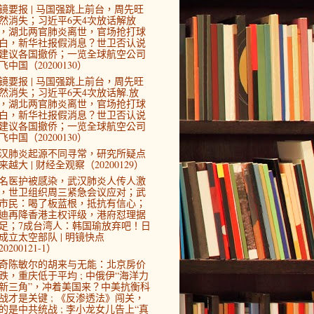
镜要报 | 马国强跳上前台，周先旺
然消失；习近平6天4次放话解放
，湖北两官肺炎离世，官场抢打球
白，新华社报假消息？世卫否认说
建议各国撤侨；一览全球航空公司
飞中国（20200130）
镜要报 | 马国强跳上前台，周先旺
然消失；习近平6天4次放话解.放
，湖北两官肺炎离世，官场抢打球
白，新华社报假消息？世卫否认说
建议各国撤侨；一览全球航空公司
飞中国（20200130）
汉肺炎起源不同寻常，研究所疑点
来越大 | 财经全观察（20200129）
4名医护被感染，武汉肺炎人传人激
，世卫组织周三紧急会议应对；武
市民：喝了板蓝根，抵抗有信心；
迪再降香港主权评级，港府怼理据
足；7成台湾人：韩国瑜放弃吧！日
成立太空部队 | 明镜快点
0200121-1）
奇陈敏尔的胡来与无能：北京房价
跌，重庆低于平均 ; 中俄伊“海洋力
新三角”，冲着美国来？中美抗衡科
战才是关键 ; 《反渗透法》闯关，
的是中共统战 ; 李小龙女儿告上“真