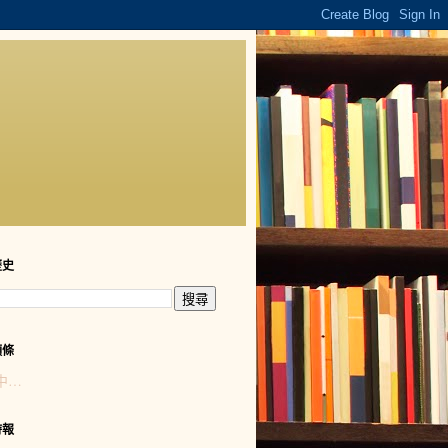
歷史
頭條
中…
時報