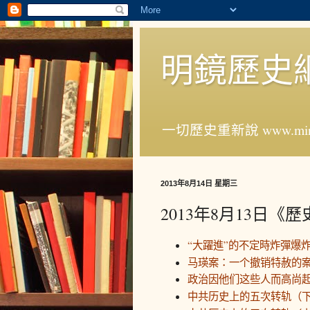
明鏡歷史
一切歷史重新說 www.ming
2013年8月14日 星期三
2013年8月13日《
“大躍進”的不定時炸彈爆
马瑛案：一个撤销特赦的
政治因他们这些人而高尚
中共历史上的五次转轨（