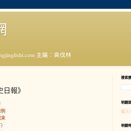
網
jinglishi.com 主編：高伐林
搜索
歷史日報》
明鏡
炸
案例
載入
起来
下）
明鏡