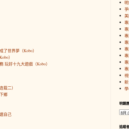
明
爭
美
專
專
專
專
專
成了世界夢（Kobo）
專
obo）
專
 玩好十九大遊戲（Kobo）
專
視
新
连载二）
學
下鄉
明鏡
選自己
追蹤