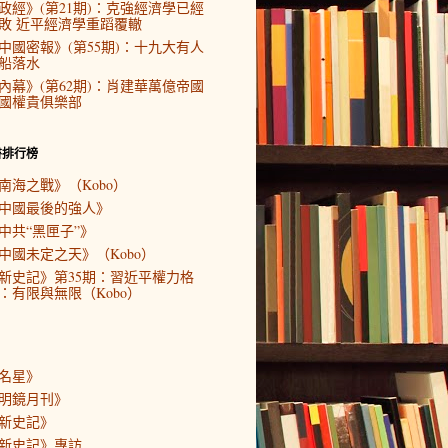
政經》(第21期)：克強經濟學已經
敗 近平經濟學重蹈覆轍
中國密報》(第55期)：十九大有人
船落水
內幕》(第62期)：肖建華萬億帝國
國權貴俱樂部
書排行榜
南海之戰》（Kobo）
中國最後的強人》
中共“黑匣子”》
中國未定之天》（Kobo）
新史記》第35期：習近平權力格
：有限與無限（Kobo）
名星》
明鏡月刊》
新史記》
新史記》專訪