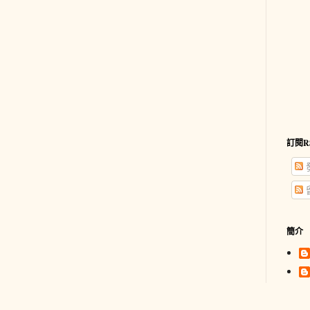
訂閱R
簡介