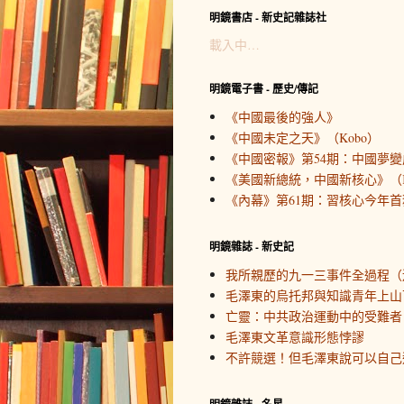
明鏡書店 - 新史記雜誌社
載入中…
明鏡電子書 - 歷史/傳記
《中國最後的強人》
《中國未定之天》（Kobo）
《中國密報》第54期：中國夢變
《美國新總統，中國新核心》（K
《內幕》第61期：習核心今年首務
明鏡雜誌 - 新史記
我所親歷的九一三事件全過程（
毛澤東的烏托邦與知識青年上山
亡靈：中共政治運動中的受難者
毛澤東文革意識形態悖謬
不許競選！但毛澤東說可以自己