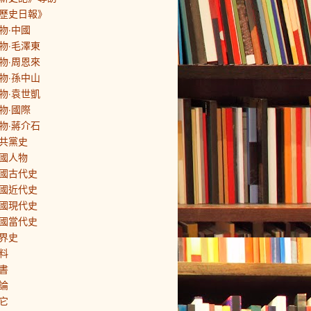
歷史日報》
物·中國
物·毛澤東
物·周恩來
物·孫中山
物·袁世凱
物·國際
物·蔣介石
共黨史
國人物
國古代史
國近代史
國現代史
國當代史
界史
料
書
論
它