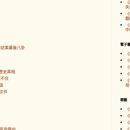
《
失
《
翻
《
中
電子
齡訪美幕後八卦
《
《
《
歷史真相
《
架不住
《
區
局
文件
標籤
《
《
《
猛攻赣州
《