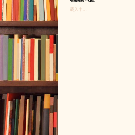
明鏡雜誌 - 名星
載入中…