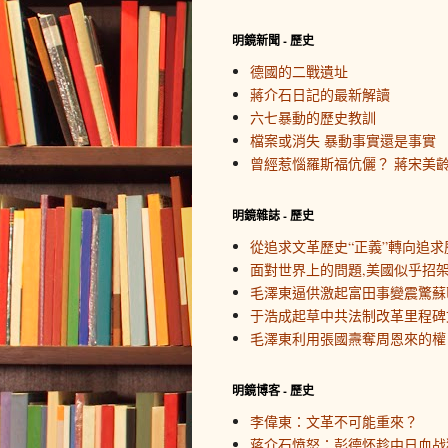
明鏡新聞 - 歷史
德國的二戰遺址
蔣介石日記的最新解讀
六七暴動的歷史教訓
檔案或消失 暴動事實還是事實
曾經惹惱羅斯福伉儷？ 蔣宋美
明鏡雜誌 - 歷史
從追求文革歷史“正義”轉向追求
面對世界上的問題,美國似乎招
毛澤東逼供激起富田事變震驚蘇
于浩成起草中共法制改革里程碑
毛澤東利用張國燾奪周恩來的權
明鏡博客 - 歷史
李偉東：文革不可能重來？
蒋介石愤怒：彭德怀趁中日血战