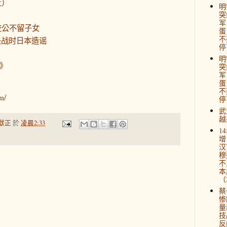
上）
明
突
？
军
交公不留子女
蛋
不
是战时日本造谣
停
明
報》
突
军
蛋
不
m/
停
武
越
獻正
於
凌晨2:33
1
增
汉
穆
不
本
（2
蔡
惨
量
技
反