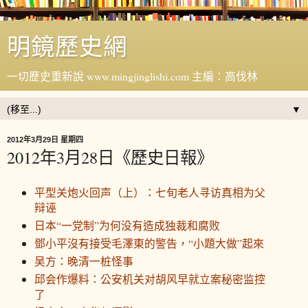
明鏡歷史網
一切歷史重新說 www.mingjinglishi.com 主編：高伐林
▼
2012年3月29日 星期四
2012年3月28日《歷史日報》
平型关炮火回声（上）：七旬老人寻访真相为父
辩诬
日本“一党制”为何没有造成独裁和腐败
鄧小平沒有接受毛澤東的警告，“小題大做”起來
吴方：晚清一桩怪事
邱会作爆料：公安机关对胡风早就立案秘密监控
了