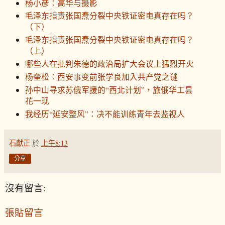
杨小彦：高华与摄影
毛泽东指责张国焘分裂中央铁证密电真存在吗？
（下）
毛泽东指责张国焘分裂中央铁证密电真存在吗？
（上）
哪些人在批判朱德的政治局扩大会议上猛烈开火
杨奎松：西安事变前张学良加入共产党之谜
孙中山寻求苏俄军援的“西北计划”，旅俄华工昙
花一现
我经历“延安整风”：决不能训练青年去监视人
石獻正
於
上午8:13
分享
沒有留言:
張貼留言