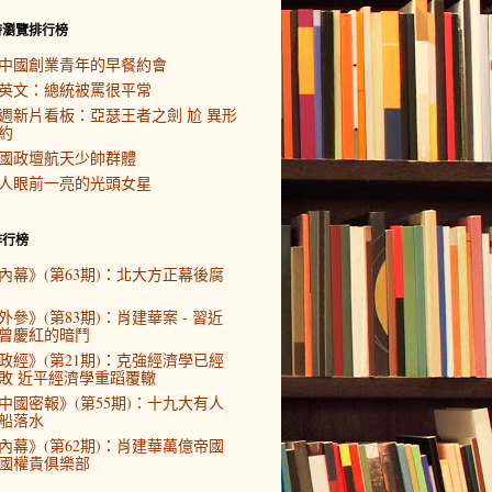
時瀏覽排行榜
中國創業青年的早餐約會
英文：總統被罵很平常
週新片看板：亞瑟王者之劍 尬 異形
約
國政壇航天少帥群體
人眼前一亮的光頭女星
排行榜
內幕》(第63期)：北大方正幕後腐
外參》(第83期)：肖建華案 - 習近
曾慶紅的暗鬥
政經》(第21期)：克強經濟學已經
敗 近平經濟學重蹈覆轍
中國密報》(第55期)：十九大有人
船落水
內幕》(第62期)：肖建華萬億帝國
國權貴俱樂部