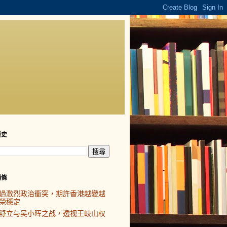
歷史
頭條
過激烈政治衝突，期許香港越變越
榮穩定
舒立与吴小晖之战，透视王岐山权