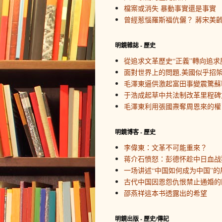
檔案或消失 暴動事實還是事實
曾經惹惱羅斯福伉儷？ 蔣宋美
明鏡雜誌 - 歷史
從追求文革歷史“正義”轉向追求
面對世界上的問題,美國似乎招
毛澤東逼供激起富田事變震驚蘇
于浩成起草中共法制改革里程碑
毛澤東利用張國燾奪周恩來的權
明鏡博客 - 歷史
李偉東：文革不可能重來？
蒋介石愤怒：彭德怀趁中日血战
一场讲述“中国如何成为中国”的
古代中国因恩怨仇恨禁止通婚的
邵燕祥這本书透露出的希望
明鏡出版 - 歷史/傳記