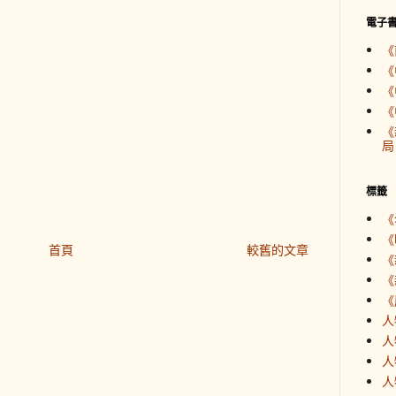
電子
《
《
《
《
《
局
標籤
《
《
首頁
較舊的文章
《
《
《
人
人
人
人