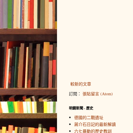
較新的文章
訂閱：
張貼留言 (Atom)
明鏡新聞 - 歷史
德國的二戰遺址
蔣介石日記的最新解讀
六七暴動的歷史教訓