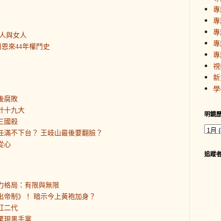
專
專
專
人與女人
專
恩來44年權鬥史
專
視
新
學
後腐敗
針十九大
明鏡
三國殺
平任滿不下台？ 王岐山最後要翻臉？
從心
追蹤
權力格局：有限與無限
走出帝制》！ 暗示今上黃袍加身？
紅二代
部驚現黑手黨