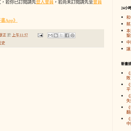
文，若你已訂閱請先
登入會員
，若尚未訂閱請先至
會員
24小
和
書App》
蔡
本
獻正
於
上午11:57
聖
中
代史
讓
新書
《
敗
《
平
《
失
《
翻
《
中