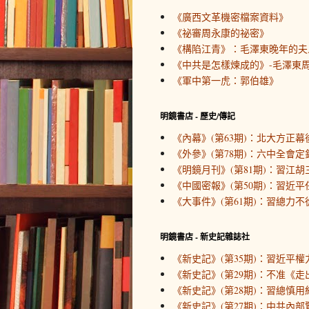
《廣西文革機密檔案資料》
《祕審周永康的祕密》
《構陷江青》：毛澤東晚年的夫
《中共是怎樣煉成的》-毛澤東周
《軍中第一虎：郭伯雄》
明鏡書店 - 歷史/傳記
《內幕》(第63期)：北大方正幕
《外參》(第78期)：六中全會定
《明鏡月刊》(第81期)：習江胡
《中國密報》(第50期)：習近
《大事件》(第61期)：習總力不
明鏡書店 - 新史記雜誌社
《新史記》(第35期)：習近平
《新史記》(第29期)：不准《
《新史記》(第28期)：習總慎用
《新史記》(第27期)：中共內