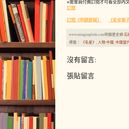
※需會員付費訂閱才可看全部內
訂閱
訂閱《明鏡郵報》
《安卓電子
www.mingjinglishi.com明鏡歷史網
石
標籤：
《名星》
,
人物·中國
,
中國當
沒有留言:
張貼留言