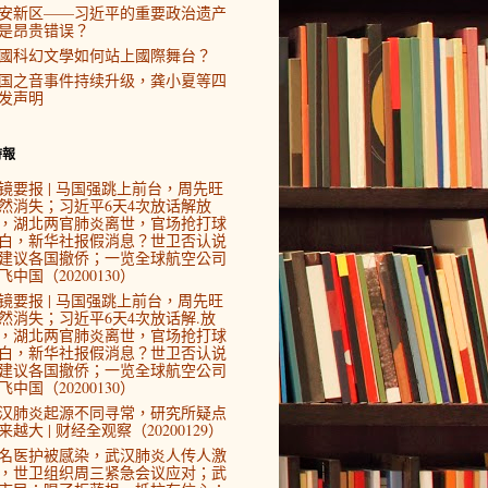
安新区——习近平的重要政治遗产
是昂贵错误？
國科幻文學如何站上國際舞台？
国之音事件持续升级，龚小夏等四
发声明
時報
镜要报 | 马国强跳上前台，周先旺
然消失；习近平6天4次放话解放
，湖北两官肺炎离世，官场抢打球
白，新华社报假消息？世卫否认说
建议各国撤侨；一览全球航空公司
飞中国（20200130）
镜要报 | 马国强跳上前台，周先旺
然消失；习近平6天4次放话解.放
，湖北两官肺炎离世，官场抢打球
白，新华社报假消息？世卫否认说
建议各国撤侨；一览全球航空公司
飞中国（20200130）
汉肺炎起源不同寻常，研究所疑点
来越大 | 财经全观察（20200129）
4名医护被感染，武汉肺炎人传人激
，世卫组织周三紧急会议应对；武