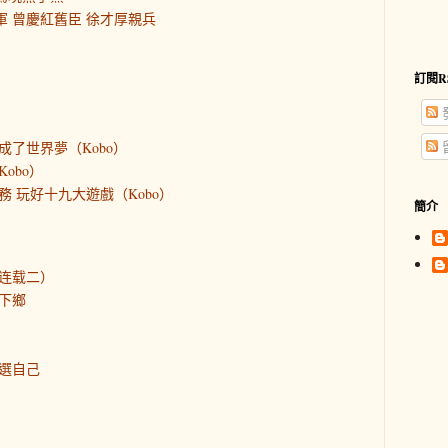
軍 曾慶紅舊臣 徐才厚親兵
訂閱R
成了世界夢（Kobo）
obo）
 玩好十九大遊戲（Kobo）
簡介
连载二）
下鄉
選自己