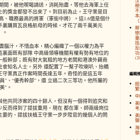
汉
五年期間，被他喫喝請送，消耗殆盡，等他去海軍上任
穆
不
士的獎金都發不出來了。到目前為止，王守業是目
本
高、職務最高的將軍（軍銜中將）。這1.6億是個什
（2
蘭手裏購買瓦良格航母的時候，才花了兩千萬美元
蔡
）。
惨
量
技
盡腦汁，不惜血本，精心編織了一個以權力為平
反
這裏面既有部隊 中高級領導機關有權有勢有地位的
功
(2
一般幹部；既有財大氣粗的地方老闆和港澳外籍商
社會知名人士，另外 還配置了一幫子吹喇叭、抬轎
王守業真正作案時間長達五年。奇怪的是這五年
編輯
員”、“優秀幹部”，還 立過二次三等功。他所屬的
經
美”。
繁
中
與他共同涉案的四十餘人，但沒有一個得到追究和
美
少反而得到了提拔重用，現在 都在軍、師兩級崗位
考
主要的、提拔扶植王守業一步步陞官的幾個人的問
美
聲
海
發