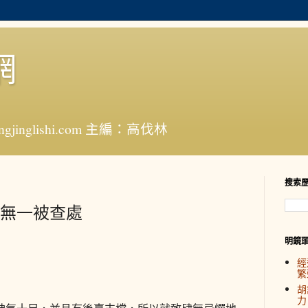
網
jinglishi.com 主編：高伐林
搜索
者無一被查處
明鏡
經
繁
胡
力