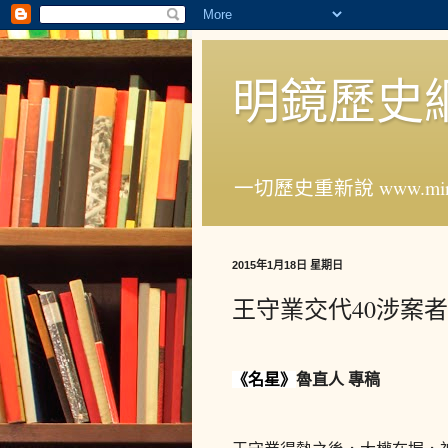
明鏡歷史
一切歷史重新說 www.ming
2015年1月18日 星期日
王守業交代40涉案
魯直人 專稿
《名星》