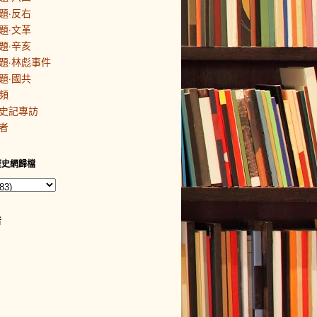
題·反右
題·文革
題·辛亥
題·林彪事件
題·國共
頻
史記專訪
者
歷史網歸檔
者