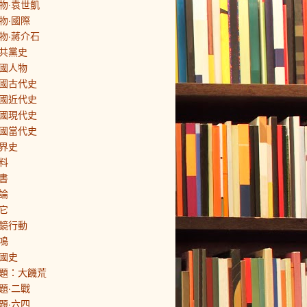
物·袁世凱
物·國際
物·蔣介石
共黨史
國人物
國古代史
國近代史
國現代史
國當代史
界史
料
書
論
它
鏡行動
鳴
國史
題：大饑荒
題·二戰
題·六四