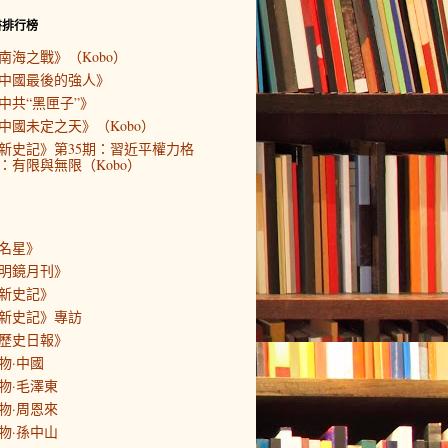
書排行榜
南海之戰》（Kobo）
中國最後的強人》
中共“黑匣子”》
中國未定之天》（Kobo）
新史記》第35期：習近平權力格
：有限與無限（Kobo）
名星》
明鏡月刊》
新史記》
新史記》專訪
歷史日報》
物·中國
物·毛澤東
物·周恩來
物·孫中山