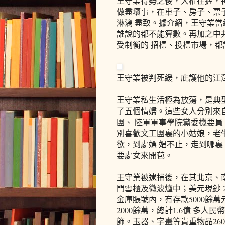
王守業得勢之後，大權在握，
做盡壞事，在車子、房子、票
淋漓 盡致。據介紹，王守業
誰說的都不能算數。再加之中
受制衡的 招標、投標市場，
王守業被判死緩，庇護他的江澤
王守業私生活極為放蕩，是典型
了五個情婦。這些女人分別來
團、 陸軍軍事學院黨委機要
別喜歡文工團裏的小姑娘，老
欲，到處嫖 娼不止，走到哪裏
要處女來開苞。
王守業被逮捕後，在其北京、南
門雪櫃及微波爐中；美元現鈔 
金庫賬號內，有存款5000餘
2000餘萬，總計1.6億 多
飾。玉器、字畫等貴重物品26