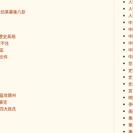
人
人
齡訪美幕後八卦
人
中
中
中
歷史真相
中
架不住
中
區
中
文件
世
史
史
史
其
猛攻赣州
明
展览
爭
四大姓氏
美
專
專
專