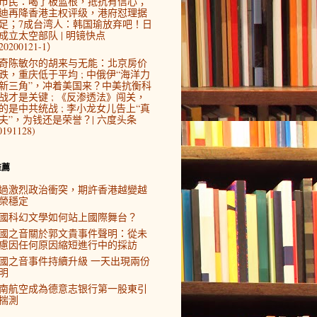
市民：喝了板蓝根，抵抗有信心；
迪再降香港主权评级，港府怼理据
足；7成台湾人：韩国瑜放弃吧！日
成立太空部队 | 明镜快点
0200121-1）
奇陈敏尔的胡来与无能：北京房价
跌，重庆低于平均 ; 中俄伊“海洋力
新三角”，冲着美国来？中美抗衡科
战才是关键 ; 《反渗透法》闯关，
的是中共统战 ; 李小龙女儿告上“真
夫”，为钱还是荣誉？| 六度头条
0191128)
推薦
過激烈政治衝突，期許香港越變越
榮穩定
國科幻文學如何站上國際舞台？
國之音關於郭文貴事件聲明：從未
慮因任何原因縮短進行中的採訪
國之音事件持續升級 一天出現兩份
明
南航空成為德意志银行第一股東引
揣測