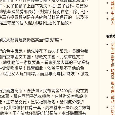
神氣十足，並且有後臺支橕，所以就敢肆無忌憚地
雄
子、女子和孩子上面下功夫，把“五子登科”演繹的
还
當總後基建營房部長時，對簽字特別在意，除了他，
中
共軍方投資體制是在系統內部封閉運行的，以及不
美
都讓王守業的個人權力絕對化達到了極致。
人
明鏡
民大祕賈廷安仍然高坐“首長”席。
明
突
的色中餓鬼，他先後花了1200多萬元，長期包養
军
自南京軍區文工團、總政文工團、北京軍區文工
蛋
不
員、總後勤部一辦機要員。看來肥頭大耳的王守業特
停
牛偏愛吃嫩草！儘管如此，依舊滿足不了他的色
明
，就把女人玩到哪裏，而且專門尋找“雛妓”，就是
突
军
蛋
不
京兩處寓所，查抄到人民幣現金5200萬，藏在雙
停
250萬，藏在西門子洗衣機內。在其辦公室私設小
武
越
萬元。王守業交代，是以福利為名，給同僚分發近
人民幣。除此還侵佔住房十套，高檔轎車三臺以及金銀首
1
增
0餘件。王守業就任營房部部長時，本部機關還有