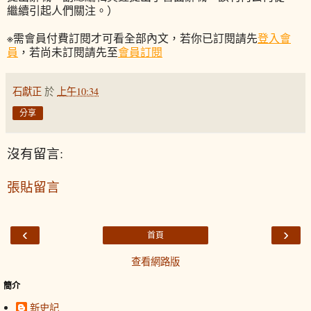
繼續引起人們關注。）
※需會員付費訂閱才可看全部內文，若你已訂閱請先
登入會
員
，若尚未訂閱請先至
會員訂閱
石獻正
於
上午10:34
分享
沒有留言:
張貼留言
‹
›
首頁
查看網路版
簡介
新史記