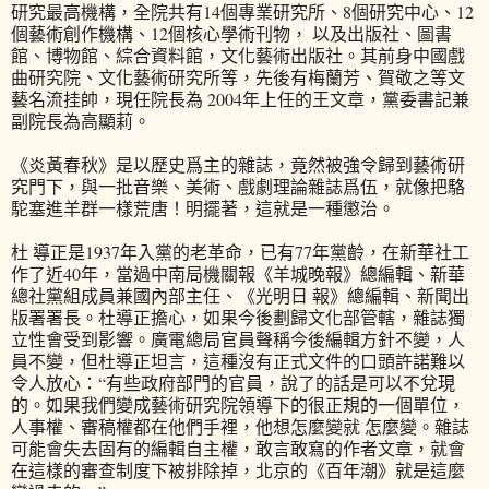
研究最高機構，全院共有14個專業研究所、8個研究中心、12
個藝術創作機構、12個核心學術刊物， 以及出版社、圖書
館、博物館、綜合資料館，文化藝術出版社。其前身中國戲
曲研究院、文化藝術研究所等，先後有梅蘭芳、賀敬之等文
藝名流挂帥，現任院長為 2004年上任的王文章，黨委書記兼
副院長為高顯莉。
《炎黃春秋》是以歷史爲主的雜誌，竟然被強令歸到藝術研
究門下，與一批音樂、美術、戲劇理論雜誌爲伍，就像把駱
駝塞進羊群一樣荒唐！明擺著，這就是一種懲治。
杜 導正是1937年入黨的老革命，已有77年黨齡，在新華社工
作了近40年，當過中南局機關報《羊城晚報》總編輯、新華
總社黨組成員兼國內部主任、《光明日 報》總編輯、新聞出
版署署長。杜導正擔心，如果今後劃歸文化部管轄，雜誌獨
立性會受到影響。廣電總局官員聲稱今後編輯方針不變，人
員不變，但杜導正坦言，這種沒有正式文件的口頭許諾難以
令人放心：“有些政府部門的官員，說了的話是可以不兌現
的。如果我們變成藝術研究院領導下的很正規的一個單位，
人事權、審稿權都在他們手裡，他想怎麼變就 怎麼變。雜誌
可能會失去固有的編輯自主權，敢言敢寫的作者文章，就會
在這樣的審查制度下被排除掉，北京的《百年潮》就是這麼