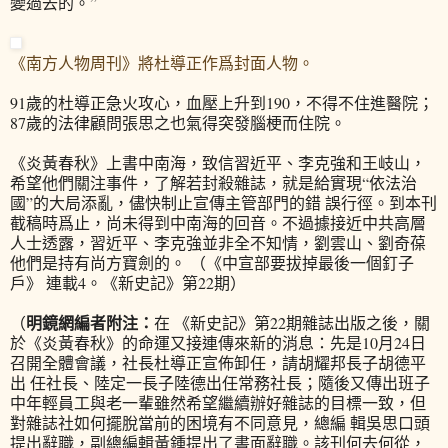
變過去的。”
《南方人物周刊》將杜導正作爲封面人物。
91歲的杜導正急火攻心，血壓上升到190，不得不住進醫院；
87歲的法律顧問張思之也氣得突發腦梗而住院。
《炎黃春秋》上書中南海，致信習近平、李克強和王岐山，
希望他們關注事件，了解若封殺雜誌，就是給實現“依法治
國”的大局添亂，儘快制止宣傳主管部門的錯 誤行徑。到本刊
截稿時爲止，尚未得到中南海的回音。不過據接近中共高層
人士透露，習近平、李克強並非全不知情，劉雲山、劉奇葆
他們是持有尚方寶劍的。 （《中宣部要拔掉最後一個釘子
戶》 連載4。《新史記》第22期）
明鏡網編者附注：
（
在 《新史記》第22期雜誌出版之後，關
於《炎黃春秋》的命運又接連傳來新的消息：先是10月24日
召開全體會議，社長杜導正宣佈卸任，請胡耀邦長子胡德平
出 任社長、陸定一長子陸德出任常務社長；隨後又傳出班子
中年輕員工與老一輩雖然希望繼續辦好雜誌的目標一致，但
對雜誌社如何擺脫當前的困境有不同意見，總編 輯吳思口頭
提出辭職，副總編輯黃鍾提出了書面辭職。該刊何去何從，