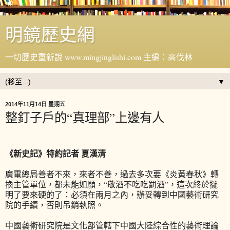
明鏡歷史網
一切歷史重新說 www.mingjinglishi.com 主編：高伐林
▼
2014年11月14日 星期五
整釘子戶的“真理部”上邊有人
《新史記》特約記者 夏漢清
廣電總局善者不來，來者不善，過去多次要《炎黃春秋》轉
換主管單位，都未能如願，“敬酒不吃吃罰酒”，這次終於擺
明了要來硬的了：必須在兩月之內，辦妥轉到中國藝術研究
院的手續，否則吊銷執照。
中國藝術研究院是文化部管轄下中國大陸綜合性的藝術理論