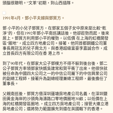
頭腦很聰明。“文革”初期，到山西插隊。
1991年4月，鄧小平夫婦與鄧質方。
鄧 小平的小兒子鄧質方，在鄧家五個子女中原來是比較“乾
淨”的，但在1992年鄧小平南巡講話後，他卻趁勢而起，後來
居上。鄧質方利用鄧小平的權勢，以低價 在上海的虹橋開發
區“圈地”，成立四方地產公司。接著，他同首都鋼鐵公司董
事長周冠五的兒子周北方，與香港超級富豪李嘉誠合作，成
立首長四方有限公司在香 港上市。
到了90年代，在鄧家大公子鄧樸方不得不躲到後台後，鄧二
公子鄧質方率領鄧家快婿吳建常和賀平衝了出來。他很快就
被任命為中國四大公司之一的中信公司屬下的中信興業公司
的副總工程師，接著升為副總經理兼總工程師，最後擔任了
董事長。
父親南巡後，鄧質方借深圳蓮塘房地產公司名義，在深圳鹽
田黃金海岸的沙頭角海濤路口零地價圈地30畝；以低價在上
海的虹橋開發區圈地.，成立四方房地產公司；接管大連立港
房地產公司；還將勢力範圍擴充到還在英國轄下的香港。