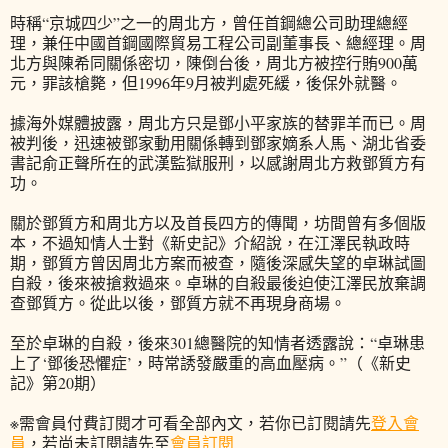
時稱“京城四少”之一的周北方，曾任首鋼總公司助理總經
理，兼任中國首鋼國際貿易工程公司副董事長、總經理。周
北方與陳希同關係密切，陳倒台後，周北方被控行賄900萬
元，罪該槍斃，但1996年9月被判處死緩，後保外就醫。
據海外媒體披露，周北方只是鄧小平家族的替罪羊而已。周
被判後，迅速被鄧家動用關係轉到鄧家嫡系人馬、湖北省委
書記俞正聲所在的武漢監獄服刑，以感謝周北方救鄧質方有
功。
關於鄧質方和周北方以及首長四方的傳聞，坊間曾有多個版
本，不過知情人士對《新史記》介紹說，在江澤民執政時
期，鄧質方曾因周北方案而被查，隨後深感失望的卓琳試圖
自殺，後來被搶救過來。卓琳的自殺最後迫使江澤民放棄調
查鄧質方。從此以後，鄧質方就不再現身商場。
至於卓琳的自殺，後來301總醫院的知情者透露說：“卓琳患
上了‘鄧後恐懼症’，時常誘發嚴重的高血壓病。”（《新史
記》第20期）
※需會員付費訂閱才可看全部內文，若你已訂閱請先
登入會
員
，若尚未訂閱請先至
會員訂閱