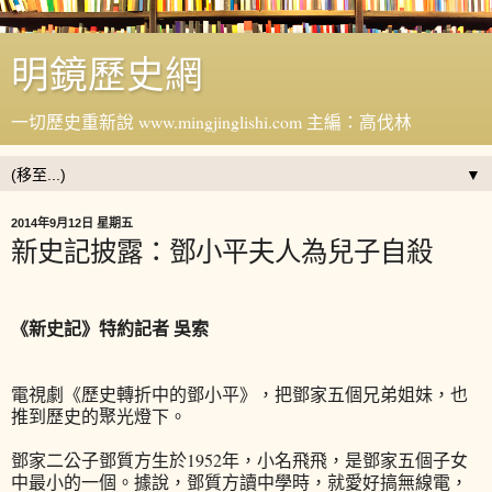
明鏡歷史網
一切歷史重新說 www.mingjinglishi.com 主編：高伐林
▼
2014年9月12日 星期五
新史記披露：鄧小平夫人為兒子自殺
《新史記》特約記者 吳索
電視劇《歷史轉折中的鄧小平》，把鄧家五個兄弟姐妹，也
推到歷史的聚光燈下。
鄧家二公子鄧質方生於1952年，小名飛飛，是鄧家五個子女
中最小的一個。據說，鄧質方讀中學時，就愛好搞無線電，