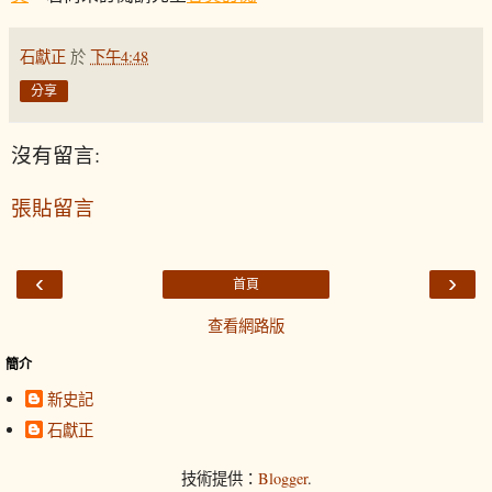
石獻正
於
下午4:48
分享
沒有留言:
張貼留言
‹
›
首頁
查看網路版
簡介
新史記
石獻正
技術提供：
Blogger
.