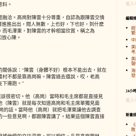
載入
意料。
處融洽。高崗對陳雲十分尊重，自認為跟陳雲交情
編輯
策層進進出出，閱人無數，上也好，下也好，到什麽
經
。而毛澤東，對陳雲的才幹相當欣賞，稱之為
繁
和放心陳。
中
美
考
美
聲
的關係說：“陳雲（身體不好）根本不能出去，就在
海
發
農村不都是靠高崗嘛。陳雲過去還說，哎，老高
在下邊跑。”
24小
應該很密切。他（高崗）當時和毛主席都是直接見
載入
他（陳雲）就是每次知道高崗和毛主席單獨見面
高崗的話。當時他（高崗）就把毛澤東讓他去調查
新書
的一些意見啊，都跟陳雲講了。結果這個陳雲直接
《
敗
根據他倆的交往深度，可以相信，凡是高崗跟林