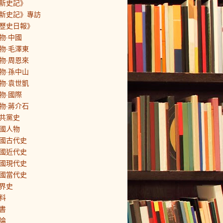
新史記》
新史記》專訪
歷史日報》
物·中國
物·毛澤東
物·周恩來
物·孫中山
物·袁世凱
物·國際
物·蔣介石
共黨史
國人物
國古代史
國近代史
國現代史
國當代史
界史
料
書
論