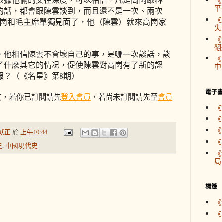
《
平
的話，都會跟陳雲談到，而且還不是一次、兩次
《
高崗和毛主席單獨見面了，他（陳雲）就來高崗家
失
《
翻
，他相信陳雲不會壞自己的事，是哪一次談話，談
《
了什麽其它的情况，促使陳雲對高崗有了新的認
中
報？
（《名星》第8期）
電子
文，若你已訂閱請先
登入會員
，若尚未訂閱請先至
會員
《
《
《
獻正
於
上午10:44
《
史
,
中國現代史
《
局
標籤
《
《