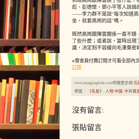
彪、彭德懷、鄧小平等人說過
——李力群不是說“每次知道
坐，就套高崗的話”嗎。
既然高崗跟陳雲關係一直不錯
了些什麽；或者說，當時出現
識，决定刻不容緩向毛澤東密
※需會員付費訂閱才可看全部內
訂閱
www.mingjinglishi.com明鏡歷史網
石
標籤：
《名星》
,
人物·中國
,
中共黨
沒有留言:
張貼留言