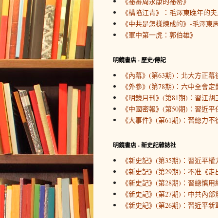
《祕審周永康的祕密》
《構陷江青》：毛澤東晚年的夫
《中共是怎樣煉成的》-毛澤東周
《軍中第一虎：郭伯雄》
明鏡書店 - 歷史/傳記
《內幕》(第63期)：北大方正幕
《外參》(第78期)：六中全會定
《明鏡月刊》(第81期)：習江胡
《中國密報》(第50期)：習近
《大事件》(第61期)：習總力不
明鏡書店 - 新史記雜誌社
《新史記》(第35期)：習近平
《新史記》(第29期)：不准《
《新史記》(第28期)：習總慎用
《新史記》(第27期)：中共內
《新史記》(第26期)：習近平新