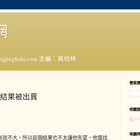
網
jinglishi.com 主編：高伐林
搜索
結果被出賣
明鏡
載入
明鏡
來就不大，所以這個結果也不太讓他失望。他還找