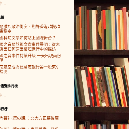
中…
推薦
過激烈政治衝突，期許香港越變越
榮穩定
國科幻文學如何站上國際舞台？
國之音關於郭文貴事件聲明：從未
慮因任何原因縮短進行中的採訪
國之音事件持續升級 一天出現兩份
明
南航空成為德意志银行第一股東引
揣測
時瀏覽排行榜
中…
排行榜
內幕》(第63期)：北大方正幕後腐