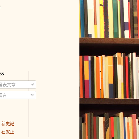
者
SS
發表文章
留言
新史記
石獻正