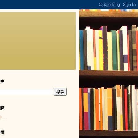
歷史
頭條
中…
時報