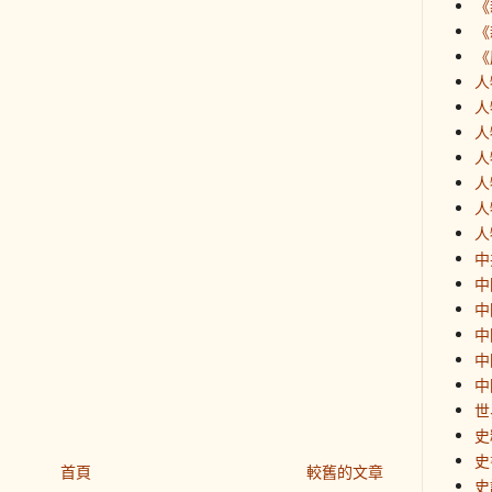
《
《
《
人
人
人
人
人
人
人
中
中
中
中
中
中
世
史
史
首頁
較舊的文章
史