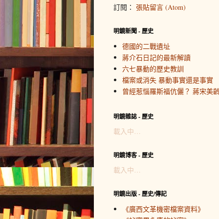
訂閱：
張貼留言 (Atom)
明鏡新聞 - 歷史
德國的二戰遺址
蔣介石日記的最新解讀
六七暴動的歷史教訓
檔案或消失 暴動事實還是事實
曾經惹惱羅斯福伉儷？ 蔣宋美
明鏡雜誌 - 歷史
載入中…
明鏡博客 - 歷史
載入中…
明鏡出版 - 歷史/傳記
《廣西文革機密檔案資料》