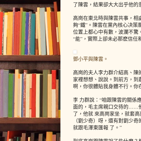
了陳雲，結果卻大大出乎他的
高崗在東北時與陳雲共事，相
夠“鐵”。陳雲在黨內核心决
位置上都心中有數，波瀾不驚
“能”，實際上卻未必那麽信任
鄧小平與陳雲。
高崗的夫人李力群介紹高、陳
家裡想想、說說。到前方，到
啊，你很體貼我身體不行。你
李 力群說：“咱跟陳雲的關係
面的，毛主席親口交待的……
了，他就 來高崗家坐，就套
（劉少奇）呀，還有對劉少奇
就跟毛澤東匯報 了。”
到底高崗跟陳雲說了些什麽？