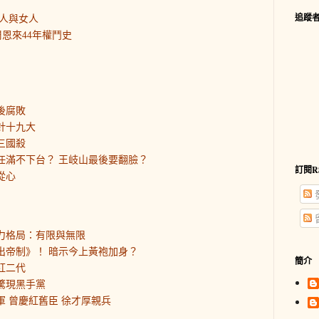
追蹤
人與女人
恩來44年權鬥史
後腐敗
針十九大
三國殺
平任滿不下台？ 王岐山最後要翻臉？
訂閱R
從心
權力格局：有限與無限
走出帝制》！ 暗示今上黃袍加身？
簡介
紅二代
部驚現黑手黨
軍 曾慶紅舊臣 徐才厚親兵