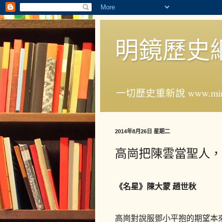
明鏡歷史
一切歷史重新說 www.ming
2014年8月26日 星期二
高崗把陳雲當聖人，
《名星》陳大蒙 趙世秋
高崗對說服鄧小平抱的期望本