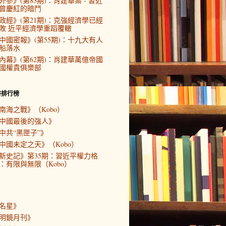
外參》(第83期)：肖建華案 - 習近
曾慶紅的暗鬥
政經》(第21期)：克強經濟學已經
敗 近平經濟學重蹈覆轍
中國密報》(第55期)：十九大有人
船落水
內幕》(第62期)：肖建華萬億帝國
國權貴俱樂部
書排行榜
南海之戰》（Kobo）
中國最後的強人》
中共“黑匣子”》
中國未定之天》（Kobo）
新史記》第35期：習近平權力格
：有限與無限（Kobo）
名星》
明鏡月刊》