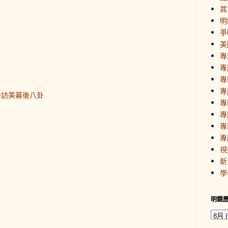
其
明
爭
美
專
專
專
專
齡訪美幕後八卦
專
專
專
專
視
新
學
明鏡