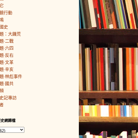
它
鏡行動
鳴
國史
題：大饑荒
題·二戰
題·六四
題·反右
題·文革
題·辛亥
題·林彪事件
題·國共
頻
史記專訪
者
歷史網歸檔