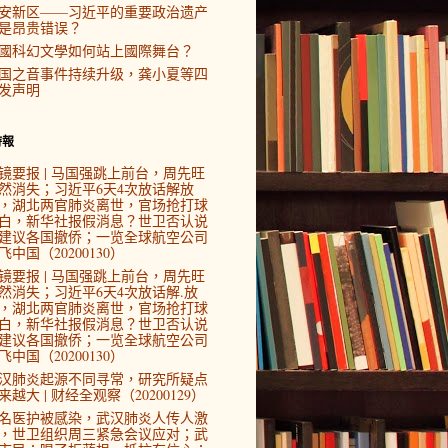
安新区——习近平的重要政治遗产
是昂贵错误？
國科幻文學如何站上國際舞台？
国之音事件持续升级，龚小夏等四
发声明
時報
镜要报 | 马国强跳上前台，周先旺
然消失；习近平6天4次放话解放
，湖北两官肺炎离世，官场抢打球
白，新华社报假消息？世卫否认说
建议各国撤侨；一览全球航空公司
飞中国（20200130）
镜要报 | 马国强跳上前台，周先旺
然消失；习近平6天4次放话解.放
，湖北两官肺炎离世，官场抢打球
白，新华社报假消息？世卫否认说
建议各国撤侨；一览全球航空公司
飞中国（20200130）
汉肺炎起源不同寻常，研究所疑点
来越大 | 财经全观察（20200129）
4名医护被感染，武汉肺炎人传人激
，世卫组织周三紧急会议应对；武