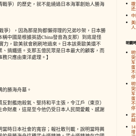
清戰爭）的歷史，就不能繞過日本海軍創始人勝海
雄
还
中
美
人
午戰爭），因為那是狗都懶得理的兄弟吵架，日本勝
稱中國是根據英語China發音為支那）到底是怪
了實力，歐美就會刷刷地過來。日本該乘歐美還不
明鏡
業、搞鐵道。支那五億民眾是日本最大的顧客，而
明
事務只應由東洋處理。】
突
军
蛋
不
停
明
突
隅的勝海舟墓。
军
蛋
貫反對艦炮殺氣、堅持和平主張，令江戶（東京）
不
停
生命財產，這是至今他仍受日本人民間愛戴、感謝
武
越
1
明當時日本社會的寬容；報社敢刊載，說明當時輿
增
佩的是勝海舟這種武士道精神。武士道精神在中國