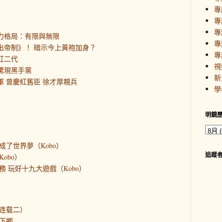
專
專
專
權力格局：有限與無限
專
走出帝制》！ 暗示今上黃袍加身？
專
紅二代
視
部驚現黑手黨
新
軍 曾慶紅舊臣 徐才厚親兵
學
明鏡
成了世界夢（Kobo）
追蹤
obo）
 玩好十九大遊戲（Kobo）
连载二）
下鄉