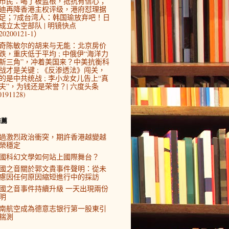
市民：喝了板蓝根，抵抗有信心；
迪再降香港主权评级，港府怼理据
足；7成台湾人：韩国瑜放弃吧！日
成立太空部队 | 明镜快点
0200121-1）
奇陈敏尔的胡来与无能：北京房价
跌，重庆低于平均 ; 中俄伊“海洋力
新三角”，冲着美国来？中美抗衡科
战才是关键 ; 《反渗透法》闯关，
的是中共统战 ; 李小龙女儿告上“真
夫”，为钱还是荣誉？| 六度头条
0191128)
推薦
過激烈政治衝突，期許香港越變越
榮穩定
國科幻文學如何站上國際舞台？
國之音關於郭文貴事件聲明：從未
慮因任何原因縮短進行中的採訪
國之音事件持續升級 一天出現兩份
明
南航空成為德意志银行第一股東引
揣測