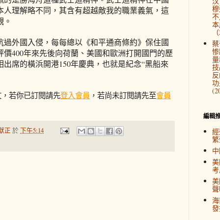
汉
穆
本人理解略不同，其含有超越敵我的職業義氣，這
不
觀。
本
（2
抗過外國入侵，每每總以《和平通商條約》保住國
蔡
惨
價400年來先後向荷蘭、美國和歐洲打開國門的歷
量
相出席的橫浜開港150年慶典，也就是紀念“黑船來
技
反
功
(2
文，若你已訂閱請先
登入會員
，若尚未訂閱請先至
會員
編輯
獻正
於
下午5:14
經
繁
中
美
考
美
聲
海
發