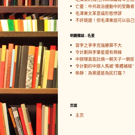
亡靈：中共政治運動中的受難者
毛澤東文革意識形態悖謬
不許競選！但毛澤東說可以自己
明鏡雜誌 - 名星
習李之爭李克強勝算不大
令計劃與李肇星還有條線
中辦理直氣壯搞一朝天子一朝臣
令計劃的中辦人馬被“集體補槍”
柴靜：為黨還是為民打霾？
页面
主页