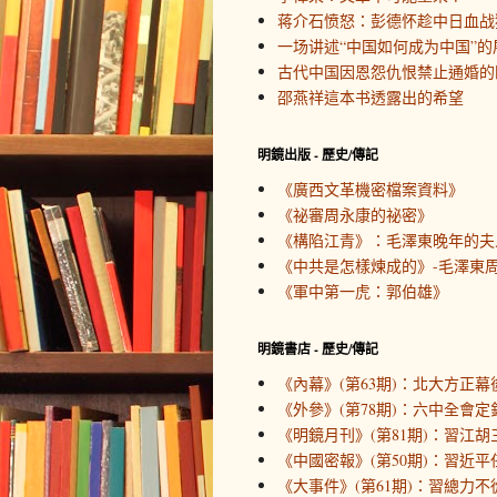
蒋介石愤怒：彭德怀趁中日血战
一场讲述“中国如何成为中国”的
古代中国因恩怨仇恨禁止通婚的
邵燕祥這本书透露出的希望
明鏡出版 - 歷史/傳記
《廣西文革機密檔案資料》
《祕審周永康的祕密》
《構陷江青》：毛澤東晚年的夫
《中共是怎樣煉成的》-毛澤東周
《軍中第一虎：郭伯雄》
明鏡書店 - 歷史/傳記
《內幕》(第63期)：北大方正幕
《外參》(第78期)：六中全會定
《明鏡月刊》(第81期)：習江胡
《中國密報》(第50期)：習近
《大事件》(第61期)：習總力不