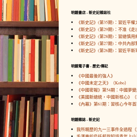
明鏡書店 - 新史記雜誌社
《新史記》(第35期)：習近平
《新史記》(第29期)：不准《
《新史記》(第28期)：習總慎用
《新史記》(第27期)：中共內
《新史記》(第26期)：習近平新
明鏡電子書 - 歷史/傳記
《中國最後的強人》
《中國未定之天》（Kobo）
《中國密報》第54期：中國夢變
《美國新總統，中國新核心》（K
《內幕》第61期：習核心今年首務
明鏡雜誌 - 新史記
我所親歷的九一三事件全過程（
毛澤東的烏托邦與知識青年上山