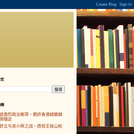
歷史
頭條
過激烈政治衝突，期許香港越變越
榮穩定
舒立与吴小晖之战，透视王岐山权