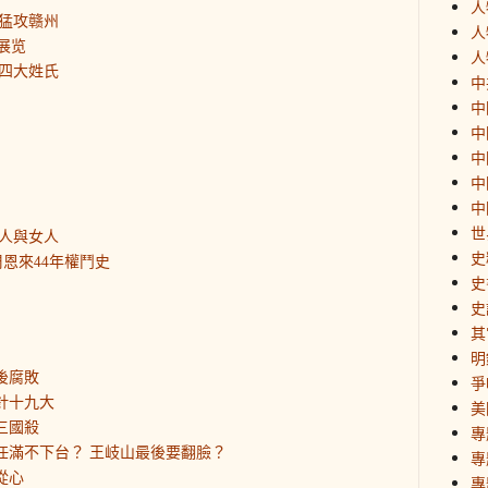
人
猛攻赣州
人
展览
人
四大姓氏
中
中
中
中
中
中
世
人與女人
史
恩來44年權鬥史
史
史
其
明
後腐敗
爭
針十九大
美
三國殺
專
平任滿不下台？ 王岐山最後要翻臉？
專
從心
專