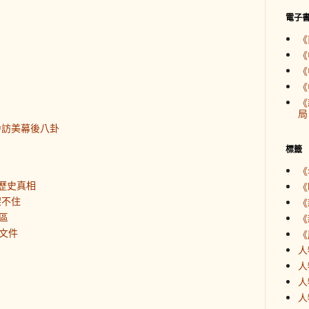
電子
《
《
《
《
《
局
齡訪美幕後八卦
標籤
《
歷史真相
《
架不住
《
區
《
文件
《
人
人
人
人