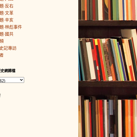
題·反右
題·文革
題·辛亥
題·林彪事件
題·國共
頻
史記專訪
者
歷史網歸檔
者