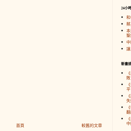
24小
和
蔡
本
聖
中
讓
新書
《
敗
《
平
《
失
《
翻
《
中
首頁
較舊的文章