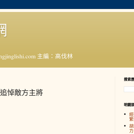
網
jinglishi.com 主編：高伐林
搜索
追悼敵方主將
明鏡
經
繁
胡
力