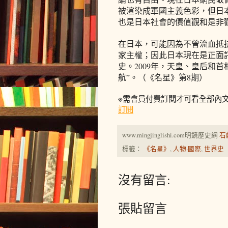
被渲染成軍國主義色彩，但日
也是日本社會的價值觀和是非
在日本，可能因為不曾流血抵
家主權；因此日本現在是正面評
史。2009年，天皇、皇后和首
航”。
（《名星》第8期）
※需會員付費訂閱才可看全部內
訂閱
www.mingjinglishi.com明鏡歷史網
石
標籤：
《名星》
,
人物·國際
,
世界史
沒有留言:
張貼留言