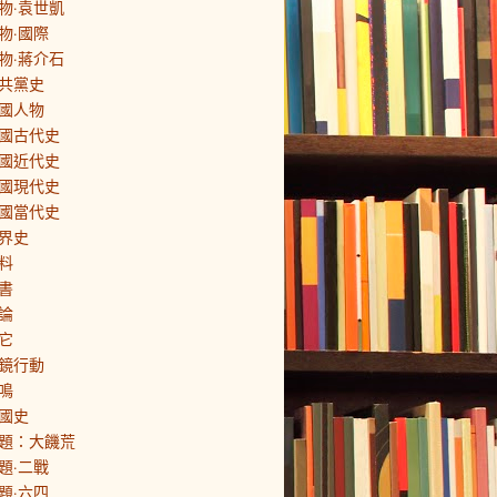
物·袁世凱
物·國際
物·蔣介石
共黨史
國人物
國古代史
國近代史
國現代史
國當代史
界史
料
書
論
它
鏡行動
鳴
國史
題：大饑荒
題·二戰
題·六四