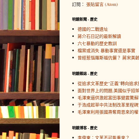
訂閱：
張貼留言 (Atom)
明鏡新聞 - 歷史
德國的二戰遺址
蔣介石日記的最新解讀
六七暴動的歷史教訓
檔案或消失 暴動事實還是事實
曾經惹惱羅斯福伉儷？ 蔣宋美
明鏡雜誌 - 歷史
從追求文革歷史“正義”轉向追求
面對世界上的問題,美國似乎招
毛澤東逼供激起富田事變震驚蘇
于浩成起草中共法制改革里程碑
毛澤東利用張國燾奪周恩來的權
明鏡博客 - 歷史
李偉東：文革不可能重來？