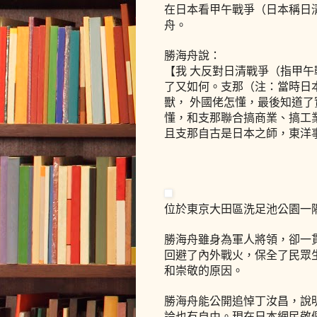
在日本看甲午戰爭（日本稱日
舟。
勝海舟說：
【我 大反對日清戰爭（指甲
了又如何。支那（注：當時日本
獸， 外國佬怎懂，最後知道
懂，和支那聯合搞商業、搞工
且支那自古是日本之師，東洋
位於東京大田區洗足池公園一
勝海舟雖身為軍人將領，卻一
回避了內外戰火，保全了民眾
和崇敬的原因。
勝海舟能公開追悼丁汝昌，說
論也有自由。現在日本網民敬