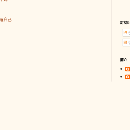
選自己
訂閱R
簡介