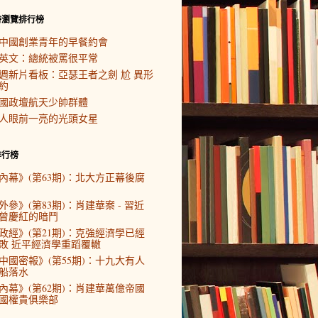
時瀏覽排行榜
中國創業青年的早餐約會
英文：總統被罵很平常
週新片看板：亞瑟王者之劍 尬 異形
約
國政壇航天少帥群體
人眼前一亮的光頭女星
排行榜
內幕》(第63期)：北大方正幕後腐
外參》(第83期)：肖建華案 - 習近
曾慶紅的暗鬥
政經》(第21期)：克強經濟學已經
敗 近平經濟學重蹈覆轍
中國密報》(第55期)：十九大有人
船落水
內幕》(第62期)：肖建華萬億帝國
國權貴俱樂部