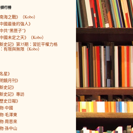
書排行榜
南海之戰》（Kobo）
中國最後的強人》
中共“黑匣子”》
中國未定之天》（Kobo）
新史記》第35期：習近平權力格
：有限與無限（Kobo）
名星》
明鏡月刊》
新史記》
新史記》專訪
歷史日報》
物·中國
物·毛澤東
物·周恩來
物·孫中山