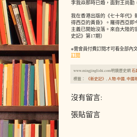
李我焱那時已婚，
面對王尚勤
我在香港出版的《七十年代》
得西亞的黃昏》。羅得西亞即
主義已開始沒落。來自大陸的
史記》第17期）
※需會員付費訂閱才可看全部內
訂閱
www.mingjinglishi.com明鏡歷史網
石
標籤：
《新史記》
,
人物·中國
,
中國
沒有留言:
張貼留言