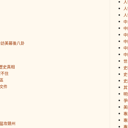
人
人
人
中
中
中
中
齡訪美幕後八卦
中
中
世
歷史真相
史
架不住
史
區
史
文件
其
明
爭
美
專
專
猛攻赣州
專