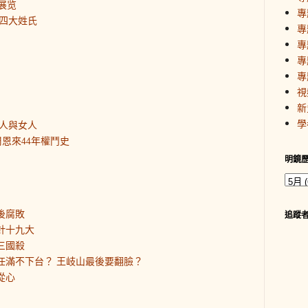
展览
專
四大姓氏
專
專
專
專
視
新
學
人與女人
恩來44年權鬥史
明鏡
後腐敗
追蹤
針十九大
三國殺
平任滿不下台？ 王岐山最後要翻臉？
從心