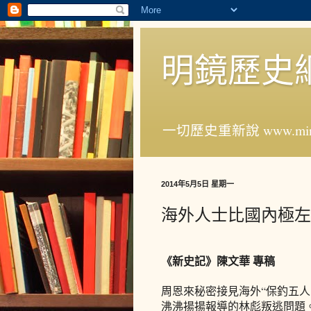
明鏡歷史
一切歷史重新說 www.ming
2014年5月5日 星期一
海外人士比國內極左
《新史記》陳文華 專稿
周恩來秘密接見海外“保釣五
沸沸揚揚報導的林彪叛逃問題