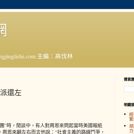
網
jinglishi.com 主編：高伐林
搜索
派還左
明鏡
經
繁
人團”時，閒談中，有人對周恩來問起當時美國報紙
胡
力
。周恩來顧左右而言他說：“社會主義的路線鬥爭，