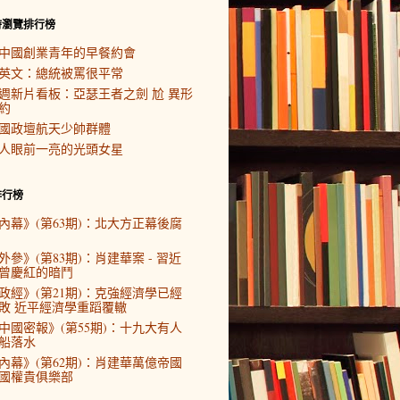
時瀏覽排行榜
中國創業青年的早餐約會
英文：總統被罵很平常
週新片看板：亞瑟王者之劍 尬 異形
約
國政壇航天少帥群體
人眼前一亮的光頭女星
排行榜
內幕》(第63期)：北大方正幕後腐
外參》(第83期)：肖建華案 - 習近
曾慶紅的暗鬥
政經》(第21期)：克強經濟學已經
敗 近平經濟學重蹈覆轍
中國密報》(第55期)：十九大有人
船落水
內幕》(第62期)：肖建華萬億帝國
國權貴俱樂部