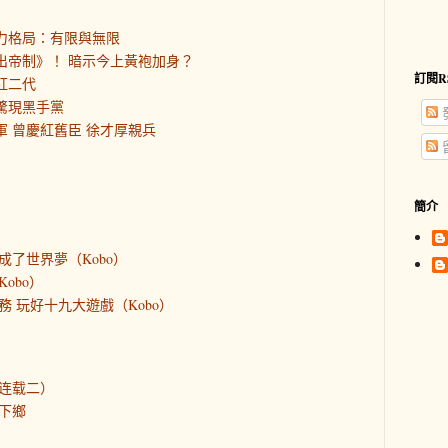
權力格局：有限與無限
走出帝制》！ 暗示今上黃袍加身？
訂閱R
紅二代
部驚現黑手黨
軍 曾慶紅舊臣 徐才厚親兵
簡介
成了世界夢（Kobo）
obo）
 玩好十九大遊戲（Kobo）
连载二）
下鄉