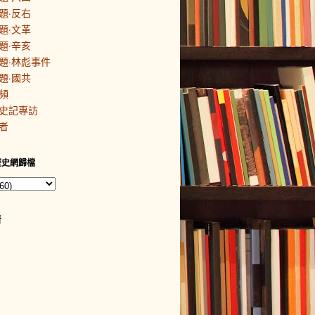
題·反右
題·文革
題·辛亥
題·林彪事件
題·國共
頻
史記專訪
者
歷史網歸檔
者