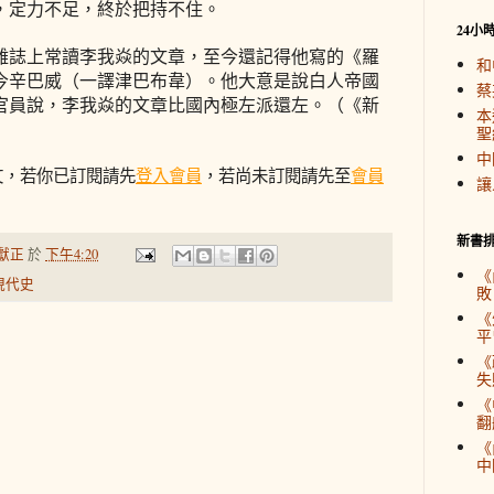
，定力不足，終於把持不住。
24小
雜誌上常讀李我焱的文章，至今還記得他寫的《羅
和
今辛巴威（一譯津巴布韋）。他大意是說白人帝國
蔡
官員說，李我焱的文章比國內極左派還左。
（《新
本
聖
中
文，若你已訂閱請先
登入會員
，若尚未訂閱請先至
會員
讓
新書
獻正
於
下午4:20
《
現代史
敗
《
平
《
失
《
翻
《
中