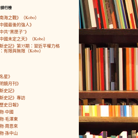
書排行榜
南海之戰》（Kobo）
中國最後的強人》
中共“黑匣子”》
中國未定之天》（Kobo）
新史記》第35期：習近平權力格
：有限與無限（Kobo）
名星》
明鏡月刊》
新史記》
新史記》專訪
歷史日報》
物·中國
物·毛澤東
物·周恩來
物·孫中山