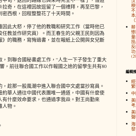
汉
穆
卡拉奇，在這裡因故逗留了一個禮拜，再至巴黎，
不
到密西根，回程整整花了十天時間。
本
（2
雄因此大怒，停了他的教職和研究工作（當時他已
蔡
惨
校任教並作研究員）。而王春生的父親王民則因為
量
報》的職務，寫悔過書，並在報紙上公開與女兒斷
技
反
功
(2
取，到聯合國秘書處工作，“人生一下子發生了重大
響，前往聯合國工作以作報國之途的留學生共有80
編輯
經
釣，趁那一股風潮中進入聯合國中文處當抄寫員。
繁
紐約華人通往中國代表團唯一通道，中國有什麼使
中
人有什麼效命要求，也通過李我焱。對王尚勤來
美
考
雄人物。
美
聲
海
。
發