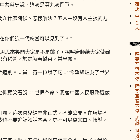
雄
顧中共黨史說，這次是第九次鬥爭。
还
中
問題什麼時候、怎樣解決？五人中沒有人主張武力
美
人
在你們這一代應當可以見到了。”
明鏡
。周恩來笑問大家是不是餓了，招呼廚師給大家做碗
明
只有稀粥，於是就著鹹菜，當早餐。
突
军
蛋
手道別。團員中有一位說了句：“希望總理為了世界
不
停
明
突
地仰頭笑著說：“世界革命？我替中國人民服務還做
军
蛋
不
停
叮囑，這次會見純屬非正式，不能公開。在現場不
武
後也不要追記談話內容，更不可以寫文章、報導，
越
1
增
11月中旬，返回的路線也與來時完全不一樣了，借道