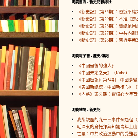
明鏡書店 - 新史記雜誌社
《新史記》(第35期)：習近平
《新史記》(第29期)：不准《
《新史記》(第28期)：習總慎用
《新史記》(第27期)：中共內
《新史記》(第26期)：習近平新
明鏡電子書 - 歷史/傳記
《中國最後的強人》
《中國未定之天》（Kobo）
《中國密報》第54期：中國夢變
《美國新總統，中國新核心》（K
《內幕》第61期：習核心今年首務
明鏡雜誌 - 新史記
我所親歷的九一三事件全過程（
毛澤東的烏托邦與知識青年上山
亡靈：中共政治運動中的受難者