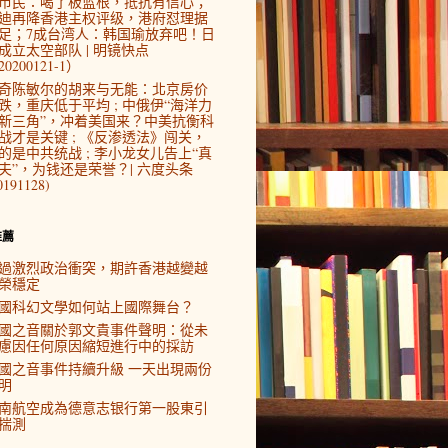
市民：喝了板蓝根，抵抗有信心；
迪再降香港主权评级，港府怼理据
足；7成台湾人：韩国瑜放弃吧！日
成立太空部队 | 明镜快点
0200121-1）
奇陈敏尔的胡来与无能：北京房价
跌，重庆低于平均 ; 中俄伊“海洋力
新三角”，冲着美国来？中美抗衡科
战才是关键 ; 《反渗透法》闯关，
的是中共统战 ; 李小龙女儿告上“真
夫”，为钱还是荣誉？| 六度头条
0191128)
推薦
過激烈政治衝突，期許香港越變越
榮穩定
國科幻文學如何站上國際舞台？
國之音關於郭文貴事件聲明：從未
慮因任何原因縮短進行中的採訪
國之音事件持續升級 一天出現兩份
明
南航空成為德意志银行第一股東引
揣測