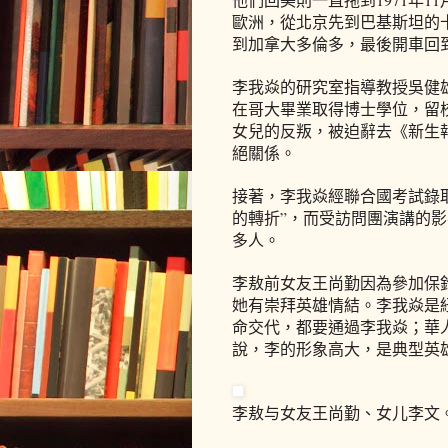
歐洲，從北京先到巴基斯坦的
到加拿大多倫多，最後開車回
李我焱的研究室指導教授吳健
在哥大畢業取得博士學位，留
女兒的反叛，被迫辭去《新生
絕關係。
接著，李我焱經聯合國考試錄
的轉折”，而受訪問團演講的影
多人。
李敖前女友王尚勤因為參加保
她有崇拜英雄情結。李我焱是
命交代，都要通過李我焱；華
說，李的形象高大，是典型英
李敖与女友王尚勤、女儿李文