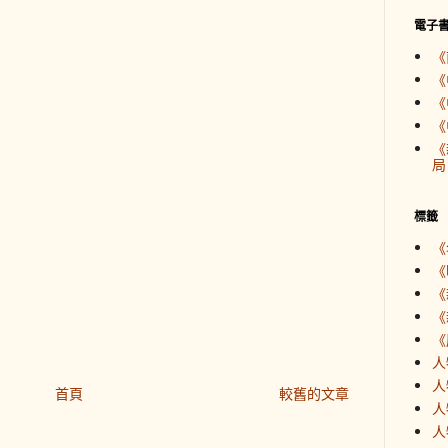
電子
《
《
《
《
《
局
標籤
《
《
《
《
《
人
人
首頁
較舊的文章
人
人