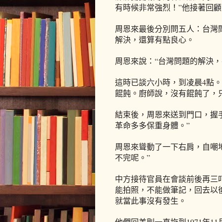
有時候非常強烈！”他接著回
周恩來最後分別問五人：台灣
解決，還算有點良心。
周恩來說：“台灣問題的解決，
這時已談六小時，到凌晨4點
餛飩。廚師說，沒有餛飩了，
結束後，周恩來送到門口，握
革命多多保重身體。”
周恩來聳動了一下右肩，自嘲
不完呢。”
中方接待官員在會談前後再三
能拍照，不能做筆記，回去以
就當此事沒有發生。
他們回美則一直拖到1971年