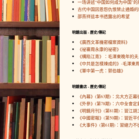
一场讲述“中国如何成为中国”的
古代中国因恩怨仇恨禁止通婚的
邵燕祥這本书透露出的希望
明鏡出版 - 歷史/傳記
《廣西文革機密檔案資料》
《祕審周永康的祕密》
《構陷江青》：毛澤東晚年的夫
《中共是怎樣煉成的》-毛澤東周
《軍中第一虎：郭伯雄》
明鏡書店 - 歷史/傳記
《內幕》(第63期)：北大方正幕
《外參》(第78期)：六中全會定
《明鏡月刊》(第81期)：習江胡
《中國密報》(第50期)：習近
《大事件》(第61期)：習總力不