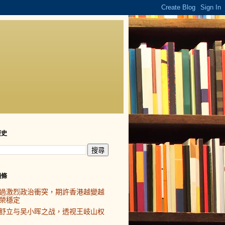
歷史
頭條
過激烈政治衝突，期許香港越變越
榮穩定
舒立与吴小晖之战，透视王岐山权