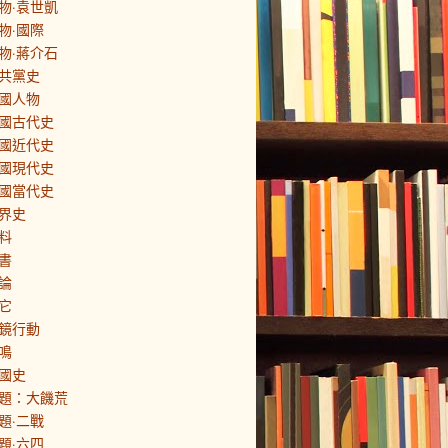
物·袁世凱
物·國際
物·蔣介石
共黨史
國人物
國古代史
國近代史
國現代史
國當代史
界史
料
書
論
它
鏡行動
鳴
國史
題：大饑荒
題·二戰
題·六四