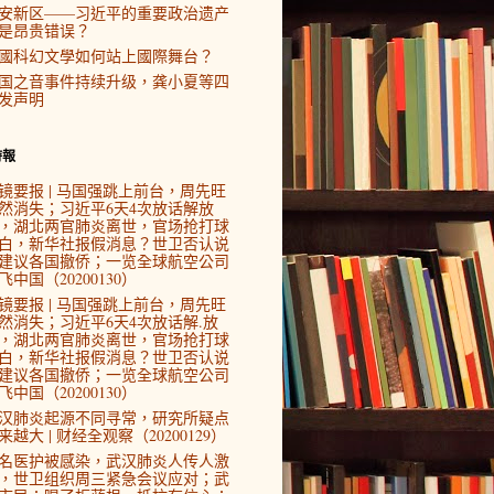
安新区——习近平的重要政治遗产
是昂贵错误？
國科幻文學如何站上國際舞台？
国之音事件持续升级，龚小夏等四
发声明
時報
镜要报 | 马国强跳上前台，周先旺
然消失；习近平6天4次放话解放
，湖北两官肺炎离世，官场抢打球
白，新华社报假消息？世卫否认说
建议各国撤侨；一览全球航空公司
飞中国（20200130）
镜要报 | 马国强跳上前台，周先旺
然消失；习近平6天4次放话解.放
，湖北两官肺炎离世，官场抢打球
白，新华社报假消息？世卫否认说
建议各国撤侨；一览全球航空公司
飞中国（20200130）
汉肺炎起源不同寻常，研究所疑点
来越大 | 财经全观察（20200129）
4名医护被感染，武汉肺炎人传人激
，世卫组织周三紧急会议应对；武