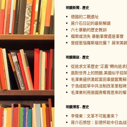
明鏡新聞 - 歷史
德國的二戰遺址
蔣介石日記的最新解讀
六七暴動的歷史教訓
檔案或消失 暴動事實還是事實
曾經惹惱羅斯福伉儷？ 蔣宋美
明鏡雜誌 - 歷史
從追求文革歷史“正義”轉向追求
面對世界上的問題,美國似乎招
毛澤東逼供激起富田事變震驚蘇
于浩成起草中共法制改革里程碑
毛澤東利用張國燾奪周恩來的權
明鏡博客 - 歷史
李偉東：文革不可能重來？
蒋介石愤怒：彭德怀趁中日血战