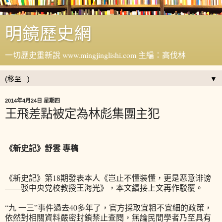
明鏡歷史網
一切歷史重新說 www.mingjinglishi.com 主編：高伐林
▼
2014年4月24日 星期四
王飛差點被定為林彪集團主犯
《新史記》舒雲 專稿
《新史記》第18期發表本人《岂止不懂装懂，更是恶意诽谤
——驳中央党校教授王海光》，本文續接上文再作駁覆。
“九 一三”事件過去40多年了，官方採取宜粗不宜細的政策，
依然對相關資料嚴密封鎖禁止查閱，無論民間學者乃至具有