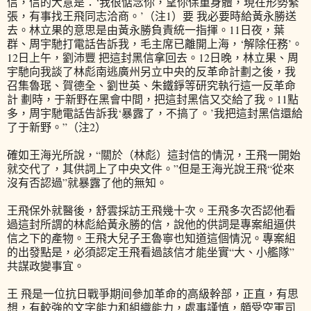
信，信的大意是：‘我很惦念你，望你保重身體，現在形勢緊
張，有事找王飛同志洽商。’（注1）要 我必要時給黃永勝送
去。林立果的意思是由黃永勝負責統一指揮。11日夜，葉
群、周宇馳打電話告訴我，毛主席已離開上海，‘解除任務’。
12日上午，劉沛豐 把這封黑信拿回去。12日晚，林立果、周
宇馳向我談了林彪南逃廣州另立中央的反革命計劃之後，我
召集魯珉、賀德全、劉世英、朱鐵錚等研究執行這一反革命
計 劃時，于新野在黑會中間，把這封黑信又交給了我。11點
多，周宇馳電話告訴我‘暴露了，不搞了。’我把這封黑信還給
了于新野。”（注2）
確如王海光所說，“關於（林彪）這封信的情況，王飛一開始
就交代了，其供詞上了中央文件。”但是王海光說王飛“從來
沒有否認過”就暴露了他的無知。
王飛保外就醫後，舒雲採訪王飛幾十次。王飛多次否認他看
過這封所謂的林彪給黃永勝的信，說他的供詞是專案組逼供
信之下的產物。王飛大兒子王魯寧也知道這個情況。專案組
的出發點是，必須認定王飛看過該信才能坐實“大、小艦隊”
共謀政變事宜。
王 飛是一位抗日戰爭期间參加革命的高級幹部，正直，有思
想，有較強的文字能力和組織能力，處事謹慎，頗受空軍司