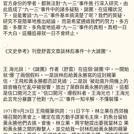
官方身份的學者，都無法對“九一三”事件進 行深入研究，由
此造成了“九一三”事件中的諸多疑點、謎團，在這種狀況
下，豈能奢談“九一三”事件基本搞清楚了呢？我們的質疑、
研究不是簡單地推出結論， 而是希望通過我們的努力，多方
面、多層次、多角度地追尋“九一三”事件的真相。真相一日
不大白，這種追尋就一日不會終止。
《文史參考》刊登舒雲文章談林彪事件“十大謎團”。
王 海光說：“《謎團》作者（舒雲）在這個‘謎團’中，一開始
就‘爆’了兩個假料。一是說林彪給黃永勝寫的這封親筆
信，‘王飛和黃永勝都否認見過’；二是說 ‘被劫直升飛機上的
錄音機在忙亂中被按響，放出了葉群與黃永勝的通話’。這都
是信口開河之言。”信口開河、爆假料者，王海光也！王海光
此言充分暴露了他對 “九一三”事件一知半解、不懂裝懂。
1971年9月28日 王飛親筆供詞：“11日下午，林立果在西郊機
場召開的黑會上，確定在南方動手謀害毛主席，釣魚台留給
黃永勝他們去搞。會後，林立果、周宇馳提出要我當林立 果
和黃永勝之間的聯繫人，並交給我一封林彪給黃永勝的親筆