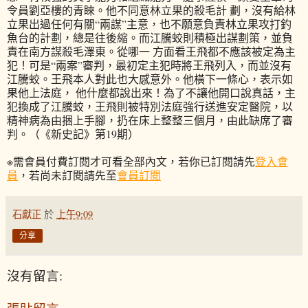
令員劉亞樓的青睞。他不同意林立果的殺毛計 劃，沒有給林
立果出過任何有關“兩謀”主意，也不願意負責林立果攻打釣
魚台的計劃，總是往後縮。而江騰蛟則積極出謀劃策，並負
責在南方謀殺毛澤東。從哪一 方面看王飛都不應該被定為主
犯！可是“兩案”審判，最初定主犯時將王飛列入，而並沒有
江騰蛟。王飛本人對此也大感意外。他橫下一條心，表示如
果他上法庭， 他什麼都說出來！為了不讓他開口說真話，主
犯換成了江騰蛟，王飛則被特別法庭強行送進安定醫院，以
精神病為由捆上手腳，扔在床上整整三個月，由此缺席了審
判。
（《新史記》第19期）
※需會員付費訂閱才可看全部內文，若你已訂閱請先
登入會
員
，若尚未訂閱請先至
會員訂閱
石獻正
於
上午9:09
分享
沒有留言: