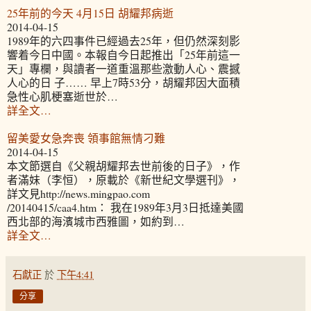
25年前的今天 4月15日 胡耀邦病逝
2014-04-15
1989年的六四事件已經過去25年，但仍然深刻影
響着今日中國。本報自今日起推出「25年前這一
天」專欄，與讀者一道重溫那些激動人心、震撼
人心的日 子…… 早上7時53分，胡耀邦因大面積
急性心肌梗塞逝世於…
詳全文…
留美愛女急奔喪 領事館無情刁難
2014-04-15
本文節選自《父親胡耀邦去世前後的日子》，作
者滿妹（李恒），原載於《新世紀文學選刊》，
詳文見http://news.mingpao.com
/20140415/caa4.htm： 我在1989年3月3日抵達美國
西北部的海濱城市西雅圖，如約到…
詳全文…
石獻正
於
下午4:41
分享