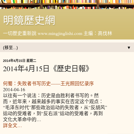
明鏡歷史網
一切歷史重新說 www.mingjinglishi.com 主編：高伐林
▼
2014年4月15日 星期二
2014年4月15日《歷史日報》
何蜀：失败者书写历史——王光照回忆录序
2014-04-16
以往有一个说法：历史是由胜利者书写的。然
而，近年来，越来越多的事实在否定这个观点：
“毛泽东时代”那些政治运动的失败者，从“反胡风”
运动的受难者，到“反右派”运动的受难者，再到
文化大革命中的…
詳全文…