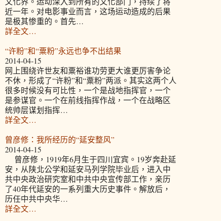
文化界。运动深入到所有的文化部门，持续了将
近一年。对电影事业而言，这场运动造成的后果
是极其惨重的。首先…
詳全文…
“许粉”和“粟粉”永远也争不出结果
2014-04-15
网上围绕许世友和粟裕谁功劳更大谁更厉害争论
不休，形成了“许粉”和“粟粉”两派。其实这两个人
很多时候没有可比性，一个是战地指挥官，一个
是参谋官。一个在前线指挥作战，一个在战略区
统帅层谋划指挥…
詳全文…
曾彦修：我所经历的“延安整风”
2014-04-15
曾彦修，1919年6月生于四川宜宾。19岁奔赴延
安，从陕北公学和延安马列学院毕业后，进入中
共中央政治研究室和中共中央宣传部工作，亲历
了40年代延安的一系列重大历史事件。解放后，
历任中共中央华…
詳全文…