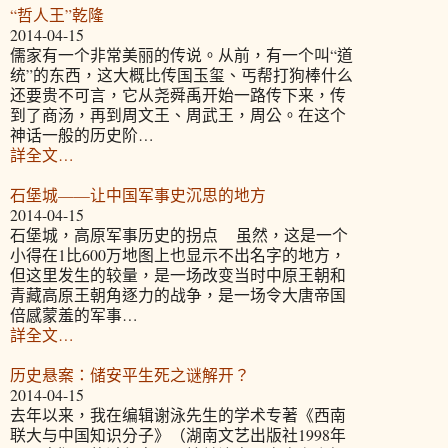
“哲人王”乾隆
2014-04-15
儒家有一个非常美丽的传说。从前，有一个叫“道
统”的东西，这大概比传国玉玺、丐帮打狗棒什么
还要贵不可言，它从尧舜禹开始一路传下来，传
到了商汤，再到周文王、周武王，周公。在这个
神话一般的历史阶…
詳全文…
石堡城——让中国军事史沉思的地方
2014-04-15
石堡城，高原军事历史的拐点 虽然，这是一个
小得在1比600万地图上也显示不出名字的地方，
但这里发生的较量，是一场改变当时中原王朝和
青藏高原王朝角逐力的战争，是一场令大唐帝国
倍感蒙羞的军事…
詳全文…
历史悬案：储安平生死之谜解开？
2014-04-15
去年以来，我在编辑谢泳先生的学术专著《西南
联大与中国知识分子》（湖南文艺出版社1998年