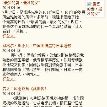
“最贤的妻，最才的女”
2014-04-16
7月17日，是杨绛先生的101岁生日。 101年的岁月
风尘难掩她的风华。多年前，钱锺书便给了她一
个最高的评价：“最贤的妻，最才的女”。现在，
她是这个喧嚣躁动的时代一个温润的慰藉，让人
看到，“活着…
詳全文…
恩格尔、那小兵：中国无法赢得日本道歉
2014-04-15
那小兵：恩格尔教授，您和汉斯伯格都是我
熟悉的德国学者，他专精军事历史，你则专精欧
亚比较文化学，因此我想特别请你就中国、日本
和德国关系上提出意见。我们知道，日本人一向
崇拜德国人，中国人…
詳全文…
启之：风雨苍黄《武训传》
2014-04-15
《武训传》批判是建国后发动的第一场全国
规模的政治运动，它从电影发端，横扫整个思想