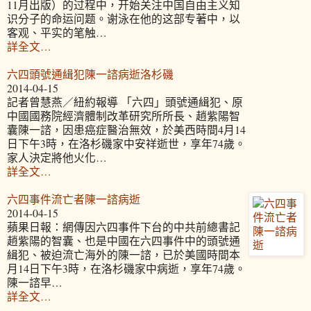
11月出版）的过程中，开始关注中国自由主义知
识分子的命运问题。谢泳在他的这部专著中，以
客观、平实的笔触…
詳全文…
六四頭號通緝犯陳一諮病逝洛杉磯
2014-04-15
記者曾慧燕／紐約報導 「六四」頭號通緝犯、原
中國國務院經濟體制改革研究所所長、趙紫陽智
囊陳一諮，因患癌症醫治無效，於美西時間4月14
日下午3時，在洛杉磯家中安祥逝世，享年74歲。
家人決定將他火化…
詳全文…
六四事件流亡者陳一諮病逝
2014-04-15
蘋果日報：網傳因六四事件下台的中共前總書記
趙紫陽的智囊、也是中國在六四事件中的頭號通
緝犯、被迫流亡海外的陳一諮，已於美國時間本
月14日下午3時，在洛杉磯家中病逝，享年74歲。
陳一諮早…
詳全文…