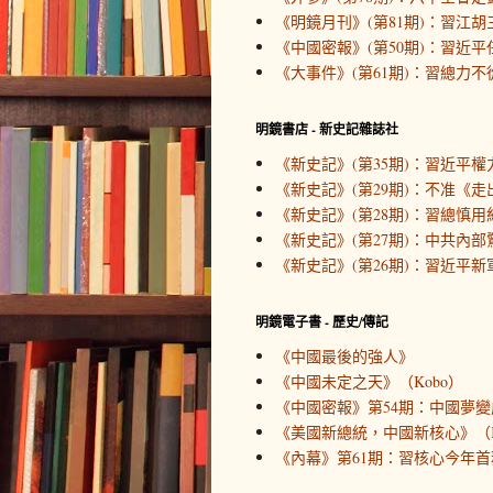
《明鏡月刊》(第81期)：習江胡
《中國密報》(第50期)：習近
《大事件》(第61期)：習總力不
明鏡書店 - 新史記雜誌社
《新史記》(第35期)：習近平
《新史記》(第29期)：不准《
《新史記》(第28期)：習總慎用
《新史記》(第27期)：中共內
《新史記》(第26期)：習近平新
明鏡電子書 - 歷史/傳記
《中國最後的強人》
《中國未定之天》（Kobo）
《中國密報》第54期：中國夢變
《美國新總統，中國新核心》（K
《內幕》第61期：習核心今年首務