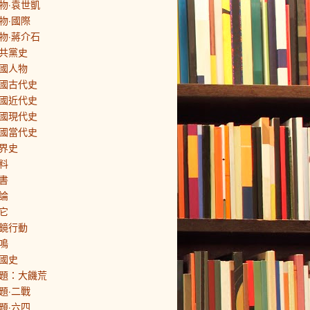
物·袁世凱
物·國際
物·蔣介石
共黨史
國人物
國古代史
國近代史
國現代史
國當代史
界史
料
書
論
它
鏡行動
鳴
國史
題：大饑荒
題·二戰
題·六四