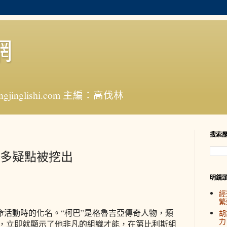
網
jinglishi.com 主編：高伐林
搜索
多疑點被挖出
明鏡
經
繁
命活動時的化名。“柯巴”是格魯吉亞傳奇人物，類
胡
力
後，立即就顯示了他非凡的組織才能，在第比利斯組