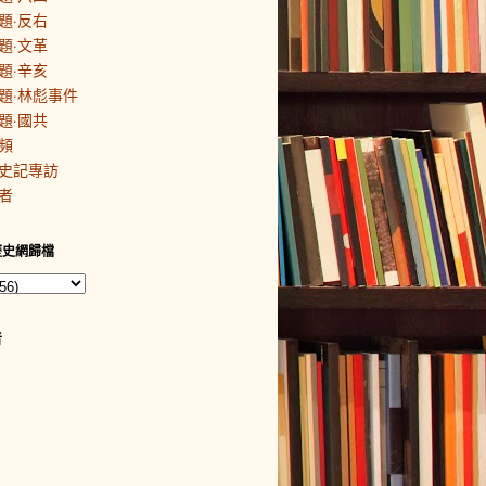
題·反右
題·文革
題·辛亥
題·林彪事件
題·國共
頻
史記專訪
者
歷史網歸檔
者