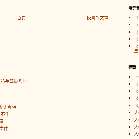
電子
首頁
較舊的文章
《
《
《
《
《
局
標籤
《
齡訪美幕後八卦
《
《
《
《
歷史真相
人
架不住
人
區
人
文件
人