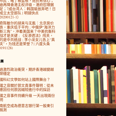
市民：喝了板蓝根，抵抗有信心；
迪再降香港主权评级，港府怼理据
足；7成台湾人：韩国瑜放弃吧！日
成立太空部队 | 明镜快点
0200121-1）
奇陈敏尔的胡来与无能：北京房价
跌，重庆低于平均 ; 中俄伊“海洋力
新三角”，冲着美国来？中美抗衡科
战才是关键 ; 《反渗透法》闯关，
的是中共统战 ; 李小龙女儿告上“真
夫”，为钱还是荣誉？| 六度头条
0191128)
推薦
過激烈政治衝突，期許香港越變越
榮穩定
國科幻文學如何站上國際舞台？
國之音關於郭文貴事件聲明：從未
慮因任何原因縮短進行中的採訪
國之音事件持續升級 一天出現兩份
明
南航空成為德意志银行第一股東引
揣測