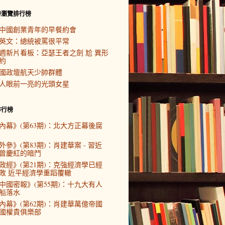
時瀏覽排行榜
中國創業青年的早餐約會
英文：總統被罵很平常
週新片看板：亞瑟王者之劍 尬 異形
約
國政壇航天少帥群體
人眼前一亮的光頭女星
排行榜
內幕》(第63期)：北大方正幕後腐
外參》(第83期)：肖建華案 - 習近
曾慶紅的暗鬥
政經》(第21期)：克強經濟學已經
敗 近平經濟學重蹈覆轍
中國密報》(第55期)：十九大有人
船落水
內幕》(第62期)：肖建華萬億帝國
國權貴俱樂部