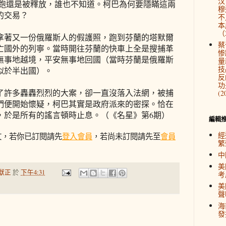
汉
逃跑還是被釋放，誰也不知道。柯巴為何要隱瞞這兩
穆
的交易？
不
本
（2
拿著又一份俄羅斯人的假護照，跑到芬蘭的塔默爾
蔡
亡國外的列寧。當時開往芬蘭的快車上全是搜捕革
惨
無事地越境，平安無事地回國（當時芬蘭是俄羅斯
量
技
似於半出國）。
反
功
了許多轟轟烈烈的大案，卻一直沒落入法網，被捕
(2
們便開始懷疑，柯巴其實是政府派來的密探。恰在
，於是所有的謠言頓時止息。（《名星》第6期）
編輯
經
文，若你已訂閱請先
登入會員
，若尚未訂閱請先至
會員
繁
中
美
獻正
於
下午4:31
考
美
聲
海
發