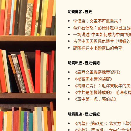
明鏡博客 - 歷史
李偉東：文革不可能重來？
蒋介石愤怒：彭德怀趁中日血战
一场讲述“中国如何成为中国”的
古代中国因恩怨仇恨禁止通婚的
邵燕祥這本书透露出的希望
明鏡出版 - 歷史/傳記
《廣西文革機密檔案資料》
《祕審周永康的祕密》
《構陷江青》：毛澤東晚年的夫
《中共是怎樣煉成的》-毛澤東周
《軍中第一虎：郭伯雄》
明鏡書店 - 歷史/傳記
《內幕》(第63期)：北大方正幕
《外參》(第78期)：六中全會定