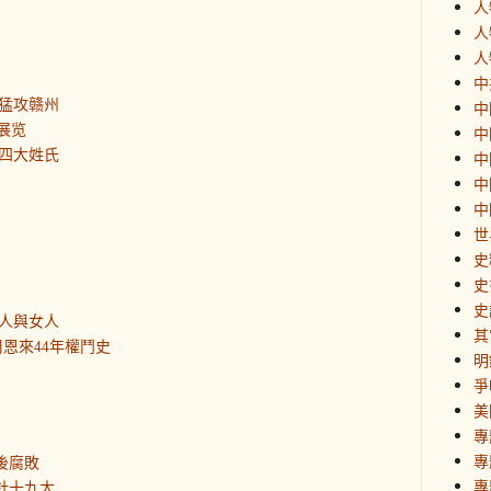
人
人
人
中
猛攻赣州
中
展览
中
四大姓氏
中
中
中
世
史
史
史
人與女人
其
恩來44年權鬥史
明
爭
美
專
專
後腐敗
專
針十九大