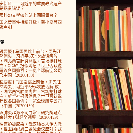
安新区——习近平的重要政治遗产
是昂贵错误？
國科幻文學如何站上國際舞台？
国之音事件持续升级，龚小夏等四
发声明
時報
镜要报 | 马国强跳上前台，周先旺
然消失；习近平6天4次放话解放
，湖北两官肺炎离世，官场抢打球
白，新华社报假消息？世卫否认说
建议各国撤侨；一览全球航空公司
飞中国（20200130）
镜要报 | 马国强跳上前台，周先旺
然消失；习近平6天4次放话解.放
，湖北两官肺炎离世，官场抢打球
白，新华社报假消息？世卫否认说
建议各国撤侨；一览全球航空公司
飞中国（20200130）
汉肺炎起源不同寻常，研究所疑点
来越大 | 财经全观察（20200129）
4名医护被感染，武汉肺炎人传人激
，世卫组织周三紧急会议应对；武