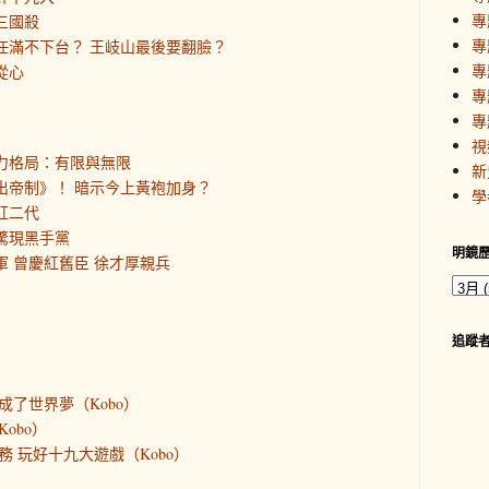
專
三國殺
專
平任滿不下台？ 王岐山最後要翻臉？
專
從心
專
專
視
權力格局：有限與無限
新
走出帝制》！ 暗示今上黃袍加身？
學
紅二代
部驚現黑手黨
明鏡
軍 曾慶紅舊臣 徐才厚親兵
追蹤
成了世界夢（Kobo）
obo）
 玩好十九大遊戲（Kobo）