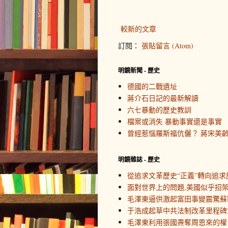
較新的文章
訂閱：
張貼留言 (Atom)
明鏡新聞 - 歷史
德國的二戰遺址
蔣介石日記的最新解讀
六七暴動的歷史教訓
檔案或消失 暴動事實還是事實
曾經惹惱羅斯福伉儷？ 蔣宋美
明鏡雜誌 - 歷史
從追求文革歷史“正義”轉向追求
面對世界上的問題,美國似乎招
毛澤東逼供激起富田事變震驚蘇
于浩成起草中共法制改革里程碑
毛澤東利用張國燾奪周恩來的權