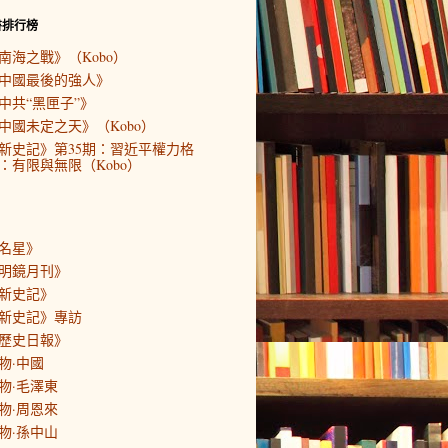
書排行榜
南海之戰》（Kobo）
中國最後的強人》
中共“黑匣子”》
中國未定之天》（Kobo）
新史記》第35期：習近平權力格
：有限與無限（Kobo）
名星》
明鏡月刊》
新史記》
新史記》專訪
歷史日報》
物·中國
物·毛澤東
物·周恩來
物·孫中山