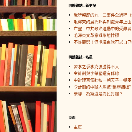
明鏡雜誌 - 新史記
我所親歷的九一三事件全過程（
毛澤東的烏托邦與知識青年上山
亡靈：中共政治運動中的受難者
毛澤東文革意識形態悖謬
不許競選！但毛澤東說可以自己
明鏡雜誌 - 名星
習李之爭李克強勝算不大
令計劃與李肇星還有條線
中辦理直氣壯搞一朝天子一朝臣
令計劃的中辦人馬被“集體補槍”
柴靜：為黨還是為民打霾？
页面
主页