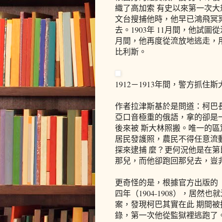
織了高加索 有史以來第一次
文台搜捕他時，他早已鴻飛冥
去。1903年 11月間，他試
月間，他再度從流放地逃走，
比利斯。
1912－1913年間，警方抓
作者拉津斯基於是問道：柯巴
亞口音極重的俄語，拿的卻是
後來被 斯大林照搬。唯一的
居民發護照，農民不得任意流
探來逮捕 麼？更何況他是在
那兒，而他卻跑回那兒去，豈
更奇怪的是，根據官方出版的
四年（1904-1908），居
案，發現柯巴其實在此 期間被捕
錄，第一次他從監獄裡逃跑了