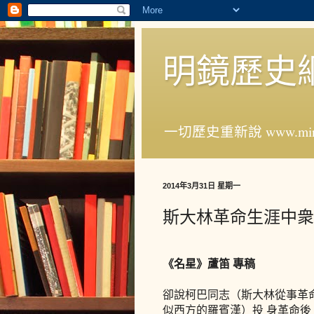
明鏡歷史
一切歷史重新說 www.ming
2014年3月31日 星期一
斯大林革命生涯中衆
《名星》蘆笛 專稿
卻說柯巴同志
（斯大林從事革
似西方的羅賓漢）
投 身革命