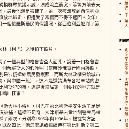
雄
大規模群眾抗議示威，演成流血衝突。等警方前去天
还
冥。最後他還是被捕了，第一次被流放到西伯利亞
中
圖從流放地逃走，但遭受了凍傷而不得不返回。次年1
美
用一個俄羅斯農民的假護照，從西伯利亞逃到了第
人
明鏡
住斯大林（柯巴）之後拍下照片。
明
突
军
長了一個典型的格魯吉亞人面孔，說著一口格魯吉
蛋
一個俄羅斯人的假護照（當時沙俄實行國內護照，
不
停
區別是沙俄還給農民發護照，而斯大林政權只給城市
明
動，與中國一般），這不是邀請滿布各地車站的密
突
第比利斯犯的事，逃跑後當局第一個要找的地方就是
军
非咄咄怪事？
蛋
不
停
 《斯大林小傳》，柯巴在第比利斯平安生活了足足
武
然也就沒被捕。這還不足奇，拉津斯基去當地刨警察局檔
越
了兩次，分別為1905年與1906年。根據警方記
1
。既然如此，他怎麼還敢繼續待在第比利斯？第二
增