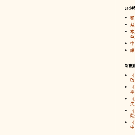
24小
和
蔡
本
聖
中
讓
新書
《
敗
《
平
《
失
《
翻
《
中