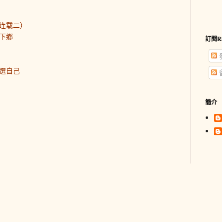
连载二）
下鄉
訂閱R
選自己
簡介