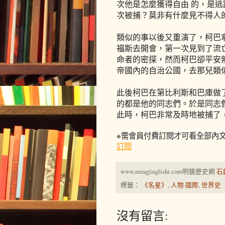
次他是怎麼獲得自由 的，是
次被捕？莫非有什麼見不得人
類似的事以後又重演了，柯巴
福斯去開會，第一次見到了流
命者的密探，然而柯巴卻平安
帝國內的自治公國，去那兒類
此後柯巴在第比利斯和巴庫做
的都是他的同志們。於是同志
此時，柯巴非常及時地被捕了
※需會員付費訂閱才可看全部內
訂閱
www.mingjinglishi.com明鏡歷史網
石
標籤：
《名星》
,
人物·國際
,
世界史
沒有留言: