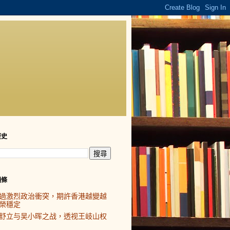
歷史
頭條
過激烈政治衝突，期許香港越變越
榮穩定
舒立与吴小晖之战，透视王岐山权