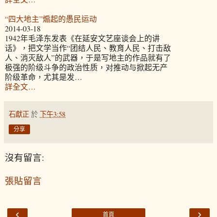
“四大地主”煽起的愚民运动
2014-03-18
1942年毛泽东发表《在延安文艺座谈会上的讲
话》，把文学当作“团结人民、教育人民、打击敌
人、消灭敌人”的武器，于是写地主的作品就有了
极强的阶级斗争的政治性质，对推动与掀起无产
阶级革命，尤其是发…
詳全文…
石獻正
於
下午3:58
分享
沒有留言:
張貼留言
‹
›
首頁