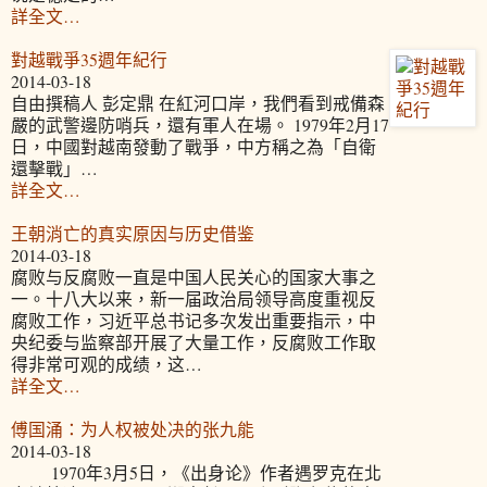
詳全文…
對越戰爭35週年紀行
2014-03-18
自由撰稿人 彭定鼎 在紅河口岸，我們看到戒備森
嚴的武警邊防哨兵，還有軍人在場。 1979年2月17
日，中國對越南發動了戰爭，中方稱之為「自衛
還擊戰」…
詳全文…
王朝消亡的真实原因与历史借鉴
2014-03-18
腐败与反腐败一直是中国人民关心的国家大事之
一。十八大以来，新一届政治局领导高度重视反
腐败工作，习近平总书记多次发出重要指示，中
央纪委与监察部开展了大量工作，反腐败工作取
得非常可观的成绩，这…
詳全文…
傅国涌：为人权被处决的张九能
2014-03-18
1970年3月5日，《出身论》作者遇罗克在北