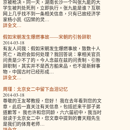
京被枪决。同一天，湖南长沙一个叫张九能的大
学生被判处死刑，立即执行。张九能是谁？互联
网上几乎找不到一条相关信息，只有已故经济学
家杨小凯《囚禁的灵…
詳全文…
假如宋朝发生爆燃事故——宋朝的引咎辞职
2014-03-18
有友人问我：假如宋朝发生爆燃事故，致数十人
死亡，政府会如何处理？我回答说：拿相关官员
问责是少不了的。今人念兹在兹的问责制、引咎
辞职制，其实并不是西方舶来品，也不是新鲜事
物，中国古时已经形成…
詳全文…
周瑾：北京女二中留下血泪记忆
2014-03-18
尊敬的王友琴教授，您好！ 我在去年看到您的文
章，此后一直关注有关信息，包括近来干部子弟
道歉等。 我也许和您同龄，六六届初中，我当时
就读于北京女二中，您文章中提到的曹天翔先生
是我们的体育老师…
詳全文…