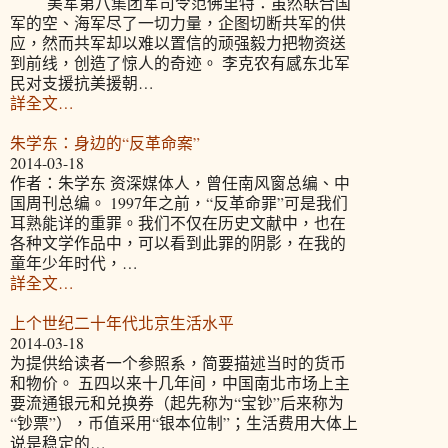
美军第八集团军司令范佛里特：虽然联合国
军的空、海军尽了一切力量，企图切断共军的供
应，然而共军却以难以置信的顽强毅力把物资送
到前线，创造了惊人的奇迹。 李克农有感东北军
民对支援抗美援朝…
詳全文…
朱学东：身边的“反革命案”
2014-03-18
作者：朱学东 资深媒体人，曾任南风窗总编、中
国周刊总编。 1997年之前，“反革命罪”可是我们
耳熟能详的重罪。我们不仅在历史文献中，也在
各种文学作品中，可以看到此罪的阴影，在我的
童年少年时代，…
詳全文…
上个世纪二十年代北京生活水平
2014-03-18
为提供给读者一个参照系，简要描述当时的货币
和物价。 五四以来十几年间，中国南北市场上主
要流通银元和兑换券（起先称为“宝钞”后来称为
“钞票”），币值采用“银本位制”；生活费用大体上
说是稳定的…