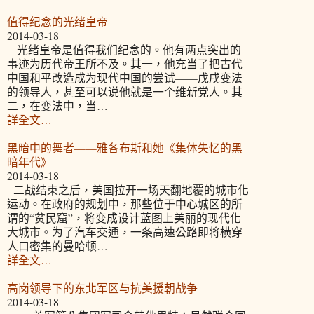
值得纪念的光绪皇帝
2014-03-18
光绪皇帝是值得我们纪念的。他有两点突出的
事迹为历代帝王所不及。其一，他充当了把古代
中国和平改造成为现代中国的尝试——戊戌变法
的领导人，甚至可以说他就是一个维新党人。其
二，在变法中，当…
詳全文…
黑暗中的舞者——雅各布斯和她《集体失忆的黑
暗年代》
2014-03-18
二战结束之后，美国拉开一场天翻地覆的城市化
运动。在政府的规划中，那些位于中心城区的所
谓的“贫民窟”，将变成设计蓝图上美丽的现代化
大城市。为了汽车交通，一条高速公路即将横穿
人口密集的曼哈顿…
詳全文…
高岗领导下的东北军区与抗美援朝战争
2014-03-18