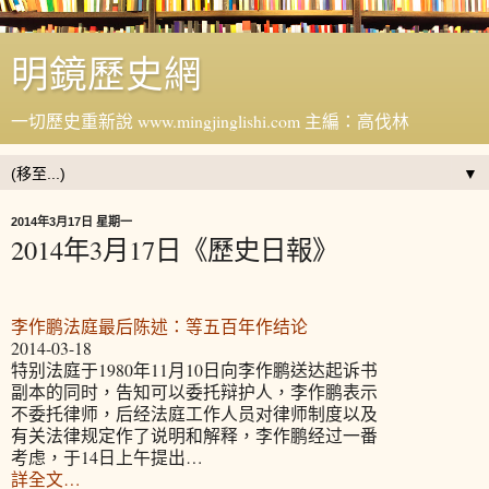
明鏡歷史網
一切歷史重新說 www.mingjinglishi.com 主編：高伐林
▼
2014年3月17日 星期一
2014年3月17日《歷史日報》
李作鹏法庭最后陈述：等五百年作结论
2014-03-18
特别法庭于1980年11月10日向李作鹏送达起诉书
副本的同时，告知可以委托辩护人，李作鹏表示
不委托律师，后经法庭工作人员对律师制度以及
有关法律规定作了说明和解释，李作鹏经过一番
考虑，于14日上午提出…
詳全文…