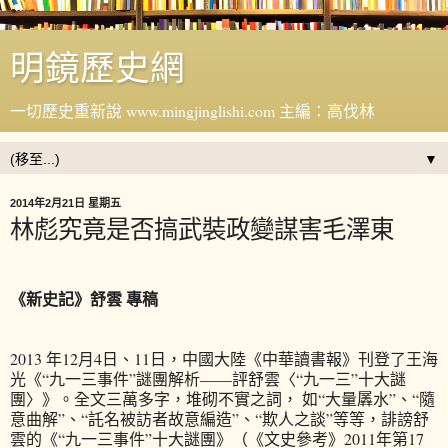
明鏡歷史網
一切歷史重新說 www.mingjinglishi.com 主編：高伐林
▼
2014年2月21日 星期五
林彪究竟是否搞武裝政變謀害毛澤東
《新史記》舒雲 專稿
2013 年12月4日、11日，中國大陸《中華讀書報》刊登了王海
光《“九一三事件”謎團解析——評舒雲〈“九一三”十大謎
團〉》。全文三萬多字，堆砌不實之詞， 如“大量羼水”、“隨
意曲解”、“託名被訪者故意編造”、“欺人之談”等等，誹謗舒
雲的《“九一三事件”十大謎團》（《文史參考》2011年第17