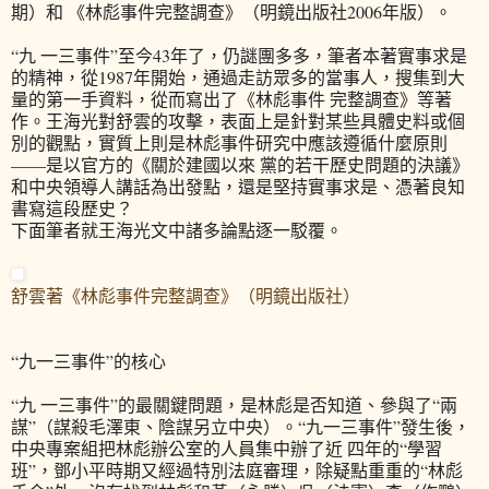
期）和 《林彪事件完整調查》（明鏡出版社2006年版）。
“九 一三事件”至今43年了，仍謎團多多，筆者本著實事求是
的精神，從1987年開始，通過走訪眾多的當事人，搜集到大
量的第一手資料，從而寫出了《林彪事件 完整調查》等著
作。王海光對舒雲的攻擊，表面上是針對某些具體史料或個
別的觀點，實質上則是林彪事件研究中應該遵循什麼原則
——是以官方的《關於建國以來 黨的若干歷史問題的決議》
和中央領導人講話為出發點，還是堅持實事求是、憑著良知
書寫這段歷史？
下面筆者就王海光文中諸多論點逐一駁覆。
舒雲著《林彪事件完整調查》（明鏡出版社）
“九一三事件”的核心
“九 一三事件”的最關鍵問題，是林彪是否知道、參與了“兩
謀”（謀殺毛澤東、陰謀另立中央）。“九一三事件”發生後，
中央專案組把林彪辦公室的人員集中辦了近 四年的“學習
班”，鄧小平時期又經過特別法庭審理，除疑點重重的“林彪