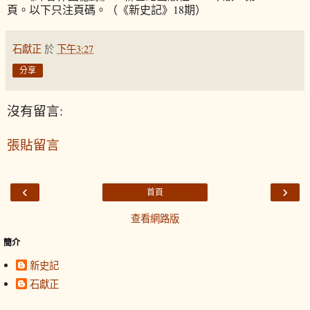
頁。以下只注頁碼。（《新史記》18期）
石獻正
於
下午3:27
分享
沒有留言:
張貼留言
‹
›
首頁
查看網路版
簡介
新史記
石獻正