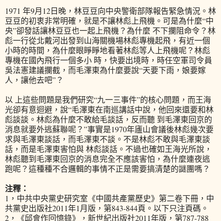
1971 年9月12日晚，林豆豆向中央警衛部隊報告緊急情況。林
豆豆的初衷非常明確，就是不讓林彪上飛機。可是為什麼“中
央”卻發話讓林豆豆也一起上飛機？為什麼 不下攔阻命令？林
彪一行從北戴河出發到山海關機場林彪專機起飛，有近一個
小時的時間，為什麼眼睜睜地看著林彪等人上飛機呢？林彪
專機在國內飛行一個多小 時，快要出境時，時任空軍司令員
吳法憲建議攔截，而毛澤東為什麼要說“天要下雨，娘要嫁
人，讓他去吧”？
以 上這些問題是我們研究“九一三事件”的核心問題，而王海
光卻有意迴避，說“毛澤東在南巡講話中說，他回來還要和林
彪談談。林彪為什麼不敢給毛談話，反而聽 到毛澤東回京的
消息就要外逃蘇聯呢？”事實是1970年廬山會議後林彪幾次要
求與毛澤東談話，而毛澤東不談。不是林彪不敢與毛澤東談
話，而是毛澤東害怕與 林彪談話。不過也確如王海光所說，
林彪聽到毛澤東回京的消息完全不應該害怕，為什麼連夜逃
跑呢？這種種不合邏輯的事情不正是需要搞清楚的謎團嗎？
注釋：
1，中共中央黨史研究室《中國共產黨歷史》第二卷下冊，中
共黨史出版社2011年1月版，第843-844頁。以下只注頁碼。
2，《邱會作回憶錄》，新世紀出版社2011年版，第787-788