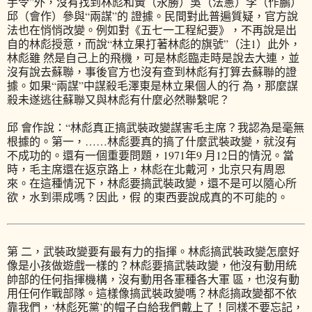
手令”外，沒有找到林彪和黃（永勝）吳（法憲）李（作鵬）
邱（會作）參與“兩謀”的 證據。民間對此普遍質疑，官方說
法也在悄悄改變。例如對《五七一工程紀要》，不再說是出
自的林彪授意，而說“林立果打著林彪的旗號”（注1）此外，
林彪雖 然是自己上的飛機，可是林彪臨走時是說去大連，並
沒有說去蘇聯，事後官方也沒有查到林彪有打算去蘇聯的證
據。如果“兩謀”中謀殺毛澤東是林立果個人的行 為，那麼謀
殺未遂逃往蘇聯又與林彪有什麼必然聯繫呢？
邱 會作說：“林彪真正搞武裝政變謀害毛主席？我認為是毫無
根據的。第一，……林彪要真的搞了什麼武裝政變，就沒有
不成功的。還有一個重要問題，1971年9 月12日的情況。當
時，毛主席還在返京路上，林彪在北戴河，北京只有周恩
來。在這種情況下，林彪要搞武裝政變，還不是可以隨心所
欲，水到渠成嗎？因此，假 的東西要說成真的不可能的。
第 二，武裝政變要有最有力的指揮。林彪搞武裝政變怎麼好
像是小孩做遊戲一樣的？林彪要搞武裝政變，他沒有動用統
帥部的任何指揮機構，沒有動用各軍種各大軍 區，也沒有動
用任何作戰部隊。這樣像搞武裝政變嗎？林彪搞政變都不依
靠我們，‘林彪死黨’的帽子白給我們戴上了！同樣不要忘記，