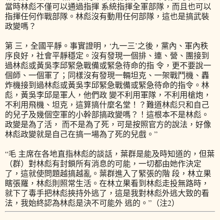
當時林彪不僅可以通過指揮 系統指揮全軍部隊，而且也可以
指揮任何作戰部隊。林彪沒有動用任何部隊，這也是搞武裝
政變嗎？
第 三，全國平靜。事實證明，‘九一三’之後，黨內、軍內秩
序良好，社會平靜穩定。沒有發現一個排、連、營、團接到
過林彪或黃吳李邱緊急戰備或緊急待命的指 令，更不要說一
個師、一個軍了；同樣沒有發現一輛坦克、一架戰鬥機、轟
炸機接到過林彪或黃吳李邱緊急戰備或緊急待命的指令。林
彪，黃吳李邱是軍人，他們政 變不利用軍隊，不利用槍炮，
不利用飛機、坦克，這算搞什麼名堂！？難道林彪只和自己
的兒子及幾個空軍的小幹部搞政變嗎？！這根本不是林彪。
政變是為了活， 而不是為了死，可是按照官方的說法，好像
林彪政變就是自己在搞一場為了死的兒戲。”
“毛 主席在各地直指林彪的談話，葉群是能及時知道的，但葉
（群）對林彪有封鎖所有消息的可能，一切都由她作決定
了，這就使問題越搞越亂。葉群進入了緊張的階 段，林立果
瞎張羅，林彪則照常生活。在林立果看到林彪走投無路時，
就下了毒手把林彪挾持外逃了，這是我對林彪外逃大致的看
法，我始終認為林彪是決不可能外 逃的。”（注2）