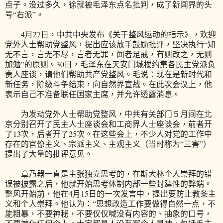
点子。没过多久，徐就被毛泽东点名批判，成了新闻界的头
号“右派”。
4月27日，中共中央发布《关于整风运动的指示》，欢迎
党外人士帮助党整风，提出应该放手鼓励批评，坚决执行“知
无不言，言无不尽，言者无罪，闻者足戒，有则改之，无则
加勉”的原则。30日，毛泽东在天安门城楼约集各民主党派负
责人座谈，请他们帮助共产党整风。毛说：现在是新时代和
新任务，阶级斗争结束，向自然界宣战。在此次会议上，他
表示自己不准备联任国家主席，并允许透露消息。
为发动党外人士帮助党整风，中共有关部门５月间在北
京分别召开了民主人士座谈会和工商界人士座谈会，前者开
了13次，后者开了25次。在这些会上，不少人对党的工作中
存在的官僚主义、宗派主义、主观主义（当时称为“三害”）
提出了大量的批评意见。
章乃器一直是主张独立思考的，在斯大林个人崇拜的错
误被披露之后，他就开始思考体制内部一些封建性的弊端。
整风开始前，他在4月15日的一次发言中，提出要防止教条主
义和个人崇拜。他认为：“思想改造工作要做得自然一点，不
能粗暴，不要神秘，不要仅仅喊没有内容的、抽象的口号，