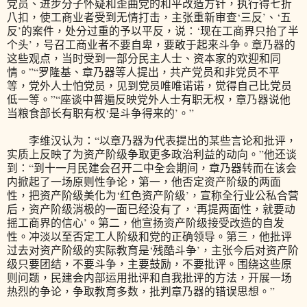
党员、进步分子怀疑和歪曲党的和平改造方针，执行得七折
八扣，使工商业者受到无情打击，主张重新审查‘三反’、‘五
反’的案件，处分过重的予以平反，说：‘现在工商界只抬了半
个头’，号召工商业者不要自卑，要敢于起来斗争。章乃器的
这些观点，当时受到一部分民主人士、资本家的欢迎和同
情。”“罗隆基、章乃器等人提出，共产党员和非党员不平
等，党外人士怕党员，见到党员唯唯诺诺，觉得自己比党员
低一等。”“座谈中普遍反映党外人士有职无权，章乃器说他
当粮食部长有职有权‘是斗争得来的’。”
李维汉认为：“以章乃器为代表提出的某些言论和批评，
实质上反映了为资产阶级争取更多政治利益的动向。”他还谈
到：“到十一月民建会召开二中全会期间，章乃器转而在该会
内掀起了一场原则性争论，第一，他否定资产阶级的两面
性，把资产阶级美化为‘红色资产阶级’，宣称全行业公私合营
后，资产阶级消极的一面已经没有了，‘再提两面性，就要动
摇工商界的信心’。第二，他宣扬资产阶级接受改造的自发
性。冲淡以至否定工人阶级和党的正确领导。第三，他批评
过去对资产阶级的实际教育是‘残酷斗争’，主张今后对资产阶
级只要团结，不要斗争，主要鼓励，不要批评。围绕这些原
则问题，民建会内部运用批评和自我批评的方法，开展一场
热烈的争论，争取教育多数，批判章乃器的错误思想。”