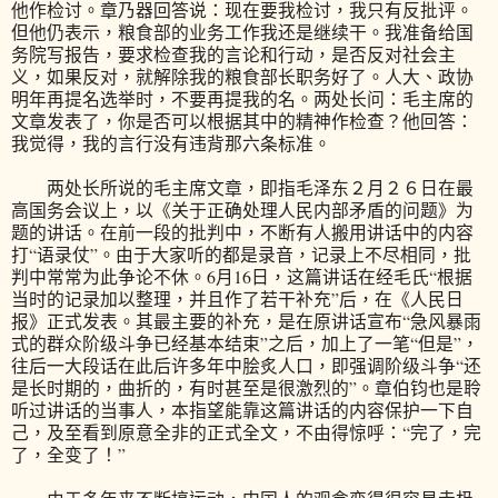
他作检讨。章乃器回答说：现在要我检讨，我只有反批评。
但他仍表示，粮食部的业务工作我还是继续干。我准备给国
务院写报告，要求检查我的言论和行动，是否反对社会主
义，如果反对，就解除我的粮食部长职务好了。人大、政协
明年再提名选举时，不要再提我的名。两处长问：毛主席的
文章发表了，你是否可以根据其中的精神作检查？他回答：
我觉得，我的言行没有违背那六条标准。
两处长所说的毛主席文章，即指毛泽东２月２６日在最
高国务会议上，以《关于正确处理人民内部矛盾的问题》为
题的讲话。在前一段的批判中，不断有人搬用讲话中的内容
打“语录仗”。由于大家听的都是录音，记录上不尽相同，批
判中常常为此争论不休。6月16日，这篇讲话在经毛氏“根据
当时的记录加以整理，并且作了若干补充”后，在《人民日
报》正式发表。其最主要的补充，是在原讲话宣布“急风暴雨
式的群众阶级斗争已经基本结束”之后，加上了一笔“但是”，
往后一大段话在此后许多年中脍炙人口，即强调阶级斗争“还
是长时期的，曲折的，有时甚至是很激烈的”。章伯钧也是聆
听过讲话的当事人，本指望能靠这篇讲话的内容保护一下自
己，及至看到原意全非的正式全文，不由得惊呼：“完了，完
了，全变了！”