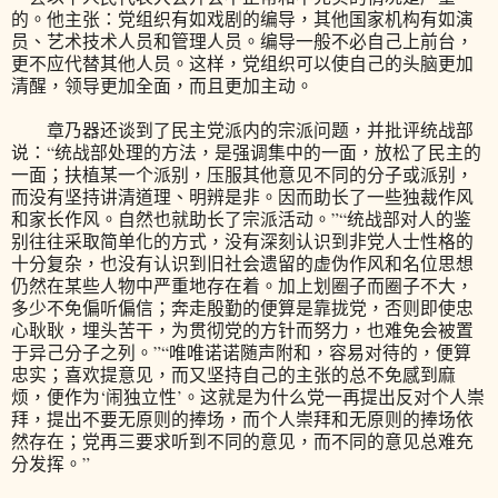
的。他主张：党组织有如戏剧的编导，其他国家机构有如演
员、艺术技术人员和管理人员。编导一般不必自己上前台，
更不应代替其他人员。这样，党组织可以使自己的头脑更加
清醒，领导更加全面，而且更加主动。
章乃器还谈到了民主党派内的宗派问题，并批评统战部
说：“统战部处理的方法，是强调集中的一面，放松了民主的
一面；扶植某一个派别，压服其他意见不同的分子或派别，
而没有坚持讲清道理、明辨是非。因而助长了一些独裁作风
和家长作风。自然也就助长了宗派活动。”“统战部对人的鉴
别往往采取简单化的方式，没有深刻认识到非党人士性格的
十分复杂，也没有认识到旧社会遗留的虚伪作风和名位思想
仍然在某些人物中严重地存在着。加上划圈子而圈子不大，
多少不免偏听偏信；奔走殷勤的便算是靠拢党，否则即使忠
心耿耿，埋头苦干，为贯彻党的方针而努力，也难免会被置
于异己分子之列。”“唯唯诺诺随声附和，容易对待的，便算
忠实；喜欢提意见，而又坚持自己的主张的总不免感到麻
烦，便作为‘闹独立性’。这就是为什么党一再提出反对个人崇
拜，提出不要无原则的捧场，而个人崇拜和无原则的捧场依
然存在；党再三要求听到不同的意见，而不同的意见总难充
分发挥。”