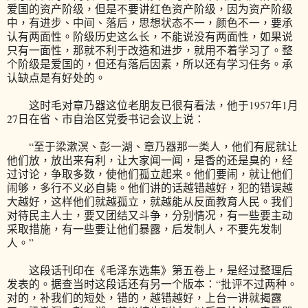
爱国的资产阶级，但是不要讲红色资产阶级，因为资产阶级
中，有进步、中间、落后，思想状态不一，颜色不一，要承
认有两面性。阶级历史这么长，不能说没有两面性，如果说
只有一面性，那就不利于改造和进步，就用不着学习了。整
个阶级是爱国的，但还有落后因素，所以还有学习任务。承
认缺点是有好处的。
这时毛对章乃器这位老朋友已很有看法，他于1957年1月
27日在省、市自治区党委书记会议上说：
“至于梁漱溟、彭一湖、章乃器那一类人，他们有屁就让
他们放，放出来有利，让大家闻一闻，是香的还是臭的，经
过讨论，争取多数，使他们孤立起来。他们要闹，就让他们
闹够，多行不义必自毙。他们讲的话越错越好，犯的错误越
大越好，这样他们就越孤立，就越能从反面教育人民。我们
对待民主人士，要又团结又斗争，分别情况，有一些要主动
采取措施，有一些要让他们暴露，后发制人，不要先发制
人。”
这段话刊印在《毛泽东选集》第五卷上，是经过整理后
发表的。据查当时这段话还有另一个版本：“批评不过两种。
对的，补我们的短处，错的，越错越好，上台一讲就揭露