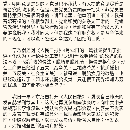
党，明明意见是对的，党员也不承认。有人提的意见尽管是
符合党的政策的，但是只要党员负责同志一摇头，非党员要
坚持意见也是很困难的。讲到这里，他声明说：不过，我是
有职有权的。在粮食部里，党组和我的关系是正常的，党组
管政治思想领导，我管行政领导，党组和我有了分歧意见，
要能说服我，我才同意。但是我这个有职有权，是斗争得来
的。现在，可以说，经过斗争达到了团结的目的。
章乃器还对《人民日报》4月22日的一篇社论提出了批
评。他认为，社论中说工商界要进行“脱胎换骨”的改造的提
法不妥，“照道教的说法，脱胎是脱凡胎，换骨是换仙骨。现
在工商界已经过了五关（战争关、土地改革关、抗美援朝
关、五反关、社会主义关），就是说，脱胎换骨的改造，也
已经改造过了，如果还要脱胎换骨，只能使工商界增加无穷
的忧虑，如何能不消极自卑？”
次日一早，章乃器打开《人民日报》，发现自己昨天的
发言赫然刊载其上。这天他再度参加座谈会时，向中共中央
统战部长李维汉说，我认为会议是内部会议，内容是不发表
的，发表了我觉得有点意外，我怕会影响大家发言的积极
性。李维汉解释说，以后发表与否，听各人自便；但发表
了，对推动全国的运动有好处。