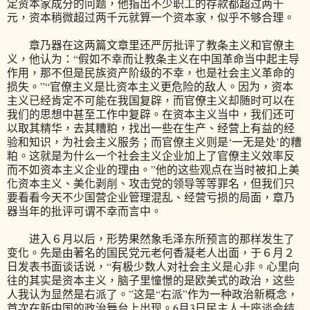
定资本家成分的问题，他指出不少职工的存款都超过两千
元，资本稍微超过两千元就算一个资本家，似乎不够合理。
章乃器在这两篇文章里还严厉批评了教条主义和官僚主
义，他认为：“假如不幸而让教条主义在中国革命当中起主导
作用，那不但是民族资产阶级的不幸，也是社会主义革命的
损失。”“官僚主义是比资本主义更危险的敌人。因为，资本
主义已经肯定不可能在我国复辟，而官僚主义却随时可以在
我们的思想中甚至工作中复辟。在资本主义当中，我们还可
以取其精华，去其糟粕，找出一些在生产、经营上有益的经
验和知识，为社会主义服务；而官僚主义则是‘一无是处’的糟
粕。这就是为什么一个社会主义企业加上了官僚主义效率反
而不如资本主义企业的理由。”他的这些观点在当时被扣上美
化资本主义、美化剥削、攻击党的领导等等罪名，但我们只
要看看今天不少国营企业管理混乱、经营亏损的局面，章乃
器当年的批评可谓不幸而言中。
进入６月以后，形势果然象毛泽东所预言的那样发生了
变化。先是由著名的国民党元老何香凝老人出面，于６月２
日发表书面谈话说，“有极少数人对社会主义是心非。心里向
往的其实是资本主义，脑子里憧憬的是欧美式的政治，这些
人我认为显然是右派了。”这是“右派”作为一种政治新概念，
首次在新中国的政治舞台上出现。6月3日民主人士座谈会结