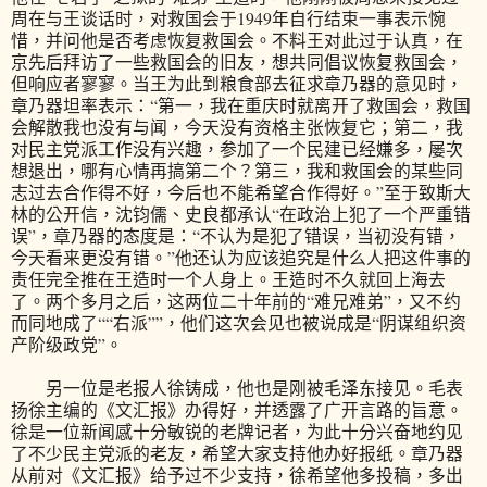
周在与王谈话时，对救国会于1949年自行结束一事表示惋
惜，并问他是否考虑恢复救国会。不料王对此过于认真，在
京先后拜访了一些救国会的旧友，想共同倡议恢复救国会，
但响应者寥寥。当王为此到粮食部去征求章乃器的意见时，
章乃器坦率表示：“第一，我在重庆时就离开了救国会，救国
会解散我也没有与闻，今天没有资格主张恢复它；第二，我
对民主党派工作没有兴趣，参加了一个民建已经嫌多，屡次
想退出，哪有心情再搞第二个？第三，我和救国会的某些同
志过去合作得不好，今后也不能希望合作得好。”至于致斯大
林的公开信，沈钧儒、史良都承认“在政治上犯了一个严重错
误”，章乃器的态度是：“不认为是犯了错误，当初没有错，
今天看来更没有错。”他还认为应该追究是什么人把这件事的
责任完全推在王造时一个人身上。王造时不久就回上海去
了。两个多月之后，这两位二十年前的“难兄难弟”，又不约
而同地成了““右派””，他们这次会见也被说成是“阴谋组织资
产阶级政党”。
另一位是老报人徐铸成，他也是刚被毛泽东接见。毛表
扬徐主编的《文汇报》办得好，并透露了广开言路的旨意。
徐是一位新闻感十分敏锐的老牌记者，为此十分兴奋地约见
了不少民主党派的老友，希望大家支持他办好报纸。章乃器
从前对《文汇报》给予过不少支持，徐希望他多投稿，多出