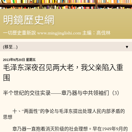
明鏡歷史網
一切歷史重新說 www.mingjinglishi.com 主編：高伐林
▼
2013年9月20日 星期五
毛泽东深夜召见两大老，我父亲陷入重
围
半个世纪的交往实录——章乃器与中共领袖们（3）
十、“两面性”的争论与毛泽东提出处理人民内部矛盾的
思想
章乃器一直抱着消灭阶级的社会理想。早在1949年9月的