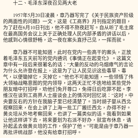
十二、毛泽东深夜召见两大老
1957年5月20日凌晨，章乃器写完了《关于民族资产阶级
的两面性的问题》一文，这是《工商界》月刊指定的题目，
为了赶在6月10日刊出，他不得不熬夜赶写。自从听了毛主席
在最高国务会议上关于正确处理人民内部矛盾的讲话以后，
他感到心情很舒畅，这一夜在案头直抒己见，一挥而就。
章乃器不可能知道，此时在党内一些高干的案头，正放
着毛泽东五天前写的党内通讯《事情正在起变化》。这篇文
章中有一段后来很著名的话：“大量的反动的乌烟瘴气的言论
为什么允许登在报上，这是为了让人民见识这些毒草、毒
气，以便锄掉它，灭掉它。”他也不可能知道，一些领悟了伟
大领袖战略意图的党内领导，这两天正忙不迭地给某些党外
朋友暗中打招呼，劝他们免开尊口，免得日后吃罪不起。李
维汉在谈到工商界人士座谈会上的情况时回忆说：“这时，中
央要反右的方针在我脑子里已经清楚了。当时胡子婴从西北
视察回来，在会上讲了上海一批工厂搬迁西北，办得不好。
黄炎培从外地考察回来，也讲了一篇类似的话。我看到如果
让他这样讲下去，将来要划为右派不好办，就宣布休息，请
孙起孟去做黄炎培的工作，保护了他。”可能是由于章乃器一
再批评统战部，他没有给章打招呼。