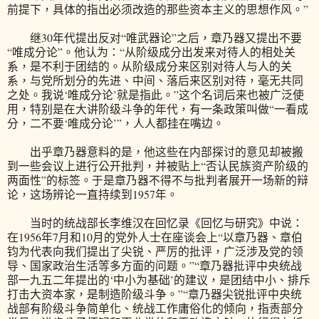
前提下，具体的指出必须改造的那些资本主义的思想作风。”
继30年代提出反对“唯武器论”之后，章乃器又提出不要
“唯成分论”。他认为：“从阶级成分出发来对待人的相处关
系，是不利于团结的。从阶级成分来区别对待人与人的关
系，与党所划分的先进、中间、落后来区别对待，毫无共同
之处。我说‘唯成分论’就是指此。”这个名词后来也被广泛使
用，特别是在大讲阶级斗争的年代，有一条政策叫做“一看成
分，二不要‘唯成分论’”，人人都挂在嘴边。
出乎章乃器意料的是，他这些在内部探讨的意见却被搬
到一些会议上进行公开批判，并被贴上“否认民族资产阶级的
两面性”的标签。于是章乃器不得不与批判者展开一场新的辩
论，这场辨论一直持续到1957年。
当时的统战部长李维汉在回忆录《回忆与研究》中说：
在1956年7月和10月的党外人士在座谈会上“以章乃器、章伯
钧为代表向我们提出了尖锐、严厉的批评，广泛涉及党的领
导、国家政治生活等多方面的问题。”“章乃器批评中央统战
部一九五二年提出的‘中小为基础’的建议，是团结中小、排斥
打击大资本家，是制造阶级斗争。”“章乃器尖锐批评中央统
战部有阶级斗争简单化、统战工作庸俗化的倾向，指责部分