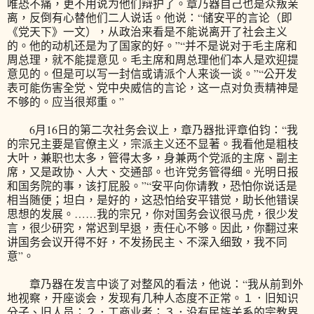
唯恐不痛，更不用说为他们辩护了。章乃器自己也是众叛亲
离，反倒有心替他们二人说话。他说：“储安平的言论（即
《党天下》一文），从政治来看是不能说离开了社会主义
的。他的动机还是为了国家的好。”“并不是说对于毛主席和
周总理，就不能提意见。毛主席和周总理他们本人是欢迎提
意见的。但是可以写一封信或请派个人来谈一谈。”“公开发
表可能伤害全党、党中央威信的言论，这一点对负责精神是
不够的。应当很郑重。”
6月16日的第二次社务会议上，章乃器批评章伯钧：“我
的宗兄主要是官僚主义，宗派主义还不显著。我看他是粗枝
大叶，兼职也太多，管得太多，身兼两个党派的主席、副主
席，又是政协、人大、交通部。也许党务管得细。光明日报
和国务院的事，该打屁股。”“安平向你请教，恐怕你说话是
相当随便；坦白，是好的，这恐怕给安平错觉，助长他错误
思想的发展。……我的宗兄，你对国务会议很马虎，很少发
言，很少研究，常迟到早退，责任心不够。因此，你翻过来
讲国务会议开得不好，不发扬民主、不深入细致，我不同
意”。
章乃器在发言中谈了对整风的看法，他说：“我从前到外
地视察，开座谈会，发现有几种人态度不正常。１．旧知识
分子、旧人员；２．工商业者；３．没有民族关系的宗教界