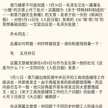
章乃器更不可能知道，5月30日，毛泽东又在一篇署名
“小雅”的文章上作了批示。这篇题为《关于“特殊材料制成的”
－－和章乃器先生商榷》的文章，发表于前一天的《新闻日
报》，对他5月14日在《人民日报》发表的《从“墙”和“沟”的
思想基础说起》一文提出反驳。毛泽东批道：
乔木同志：
此篇似可转载，何时转载适宜，请你和报馆商量一下．
毛 五月卅日
这篇文章被安排在6月8日与作为反右第一炮的社论《这
是为什么？》一文同时在《人民日报》发表。
5月31日，章乃器出席民建中央召开的工商改造辅导工作
座谈会，并即席发言。由于两报发表的新闻都很简略，而且
内容也互不一致，他只好再度开夜车将发言的大意整理成
文，加上《关于工商改造辅导工作的几个问题》的标题，于
６月３日送交《大公报》编辑部。
在这两篇文章里，他回顾了不同历史时期工人阶级与民