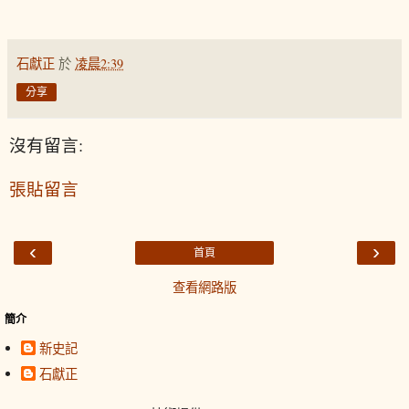
石獻正
於
凌晨2:39
分享
沒有留言:
張貼留言
‹
›
首頁
查看網路版
簡介
新史記
石獻正