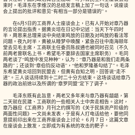
束时，毛泽东在李维汉的总结发言稿上加了一句话，说座谈
会上提出的批评和意见“有相当一部分是错误的”。
在6月5日的工商界人士座谈会上，已有人开始对章乃器
的言论提出指责。据黄炎培在日记中记述：当天下午四时
半，周恩来总理来谈中央结束鸣放的日期及对鸣放的看法等
问题。夜九时半，黄被从睡梦中唤醒，紧急召往中南海颐年
堂去见毛主席，工商联主任委员陈叔通也被同时召见（不久
前两老曾联名上书，希望毛不要辞去国家主席职务）。毛同
两老谈了“鸣放中发见种种”，认为：“章乃器是和我们走两条
路的”；还谈到“章伯钧反动语”，“他和罗隆基勾结了”。毛泽
东希望黄炎培回到民盟去，但黄有自知之明，回答说“走不
进”。三人谈话持续到十二时二十分方结束。这场谈话给章乃
器的政治前途以及所谓的“章罗同盟”定下了调子。
毛泽东既有此旨意，两老又多年来与章乃器有龃龉，第
二天就在民建、工商联的一些相关人士中奔走相告。这时，
章乃器应《工商界》月刊之约撰写的《关于民族资产阶级的
两面性问题》一文尚未发表，于是有人打电话给他，要他同
意提前印出来在工商界座谈会上讨论。６月７日，这篇文章
在座谈会上散发，立即成为有系统的攻击的靶子。