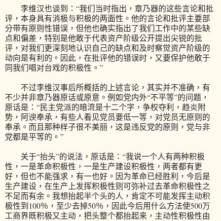
李维汉也谈到：“我们当时指出，章乃器的这些言论和批
评，本身具有消极与积极的两面性。他的言论和批评主要部
分带有原则性错误，但他也确实指出了我们工作中的某些缺
点和偏差，特别是他敢于代表资产阶级公开提出尖锐的批
评，对我们更深刻地认识自己的缺点和及时察觉资产阶级的
动向是有利的。因此，在批评他的错误时，又要保护他敢于
同我们唱对台戏的积极性。”
不过李维汉事后所概括的上述言论，其实并不准确，有
不少并非章乃器原话或原意。例如党内外“不平等”的问题，
原话是：“民主党派的暗流是十二个字，争权夺利，趋炎附
势，阿谀奉承，有些人看见党员要低一等，对党员无原则的
奉承。而且那种样子很不美丽，这是违反党的原则，党与非
党都是平等的。”
关于“抬头”的说法，原话是：“我说一个人有两种积极
性，一是革命积极性，一是生产建设积极性，两者都有更
好，但也不能强求，有一也好。因为革命已经胜利，今后是
生产建设，在生产上发挥积极性则可弥补过去革命积极性之
不足而有余。我想抬起半个头的人，肯定不可能发挥主动积
极性到100％，至少去掉50％，因此今后用什么方法使500万
工商界既积极又主动，把头整个都抬起来，主动性积极性由