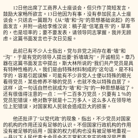
12日他出席了工商界人士座谈会，但只作了简短发言，
鼓励大家畅所欲言。13日他因为有事，没有参加民主人士座
谈会。只送去一篇题为《从“墙”和“沟”的思想基础说起》的书
面发言，并附一函给李维汉说：稿子是“信笔直书”的，草率
的，也是坦率的；要不要发表，请领导同志掌握，我并无顾
虑。这篇书面发言也于次日见报。
此前已有不少人士指出，党与非党之间存在着“墙”和
“沟”，于是有党的领导人提出要“拆墙填沟”，开诚相见。章乃
器在这篇书面发言中提出，斯大林所说的“我们共产党员是具
有特种性格的人。我们是由特殊材料制成的”这句话，是不科
学的，容易引起误解，可能有不少非党人士便以特殊的眼光
看待党员，某些修养不够的党员，也就不免以特殊自居了。
这样，这一句话自然也就成为“墙”和“沟”的一种思想基础了。
还有很值得注意的一点：一千二百多万党员，只要有１％的
党员犯错误，绝对数字就是十二万多人。这么多人在领导地
位上犯错误，对国家和人民就会造成巨大的损害。
他还批评了“以党代政”的现象，指出，不少党员对国家
的机构的作用还没有足够的认识。不但国家行政机构的作用
没有被足够的运用，国家的权力机构也没有被足够地重视－
－县以下人民代表大会开会不正常和不充实的情况是严重