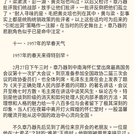
了。梁漱溟、彭一湖、黄炎培也叫过，以后又检讨。章乃器
批评我们统战部，放手让他们批评，一批评反倒把他们孤立
了。”耐人寻味的是，毛把黄炎培也列在其中，黄与梁、彭事
实上都是统购统销政策的批评者。以上这些话均可为后来的
“引蛇出洞”策略作一注脚。在当时的历史舞台上，章乃器的
悲剧角色似乎已是命中注定。
十一、1957年的早春天气
1957年的春天来得特别早。
2月27日下午三时，章乃器到中南海怀仁堂出席最高国务
会议第十一次扩大会议，到京准备参加全国政协二届三次会
议的政协委员们，也全体列席。毛泽东主席在会上发表了题
为《关于正确处理人民内部矛盾的问题》的著名讲话，会议
开至晚七时方散。毛主席在讲话中谈笑风生，纵论古今，特
别是他谈到阶级的消灭和如何处理人民内部矛盾的方法，其
理想和人格的魅力给一千八百多位与会者留下了极其深刻的
印象。当人们在夜幕中离开灯火辉煌的怀仁堂时，一股温馨
的暖流开始从这中国的政治中心流向全国。
不久章乃器先后见到了两位来京开会的老朋友。一位是
他在“七君子”之狱的“难弟”王造时，他刚刚被周恩来接见过。