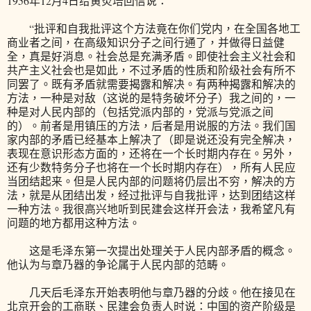
1956年12月4日给黄炎培回信说：
“批评和自我批评这个方法竟在你们党内，在全国各地工
商业者之间，在高级知识分子之间行通了，并做得日益健
全，真是好消息。社会总是充满矛盾。即使社会主义社会和
共产主义社会也是如此，不过矛盾的性质和阶级社会有所不
同罢了。既有矛盾就需要揭露和解决。有两种揭露和解决的
方法，一种是对敌（这说的是特务破坏分子）我之间的，一
种是对人民内部的（包括党派内部的，党派与党派之间
的）。前者是用镇压的方法，后者是用说服的方法。我们国
家内部的矛盾已经基本上解决了（即是说还没有完全解决，
表现在意识形态方面的，还将在一个长时期内存在。另外，
还有少数特务分子也将在一个长时期内存在），所有人民应
当团结起来。但是人民内部的问题将仍层出不穷，解决的方
法，就是从团结出发，经过批评与自我批评，达到团结这样
一种方法。我很高兴地听到民建会这样开会法，我希望凡有
问题的地方都用这种方法。
这是毛泽东第一次提出处理关于人民内部矛盾的概念。
他认为与章乃器的争论属于人民内部的范畴。
几天后毛泽东开始表明他与章乃器的分歧。他在接见在
北京开会的工商联、民建会负责人时说：中国的资产阶级是