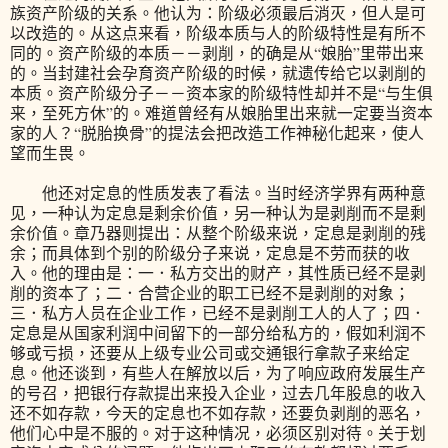
族资产阶级的关系。他认为：阶级必须最后消灭，但人是可
以改造的。从这点来看，阶级本质与人的阶级特性是有所不
同的。资产阶级的本质－－剥削，的确是从“娘胎”里带出来
的。当封建社会孕育资产阶级的时候，就遗传给它以剥削的
本质。资产阶级分子－－资本家的阶级特性却并不是“与生俱
来，至死方休”的。难道曾经有从娘胎里出来就一定要当资本
家的人？“脱胎换骨”的提法会把改造工作神秘化起来，使人
望而生畏。
他还对定息的性质发表了看法。当时经济学界有两种意
见，一种认为定息是剩余价值，另一种认为是剥削而不是剩
余价值。章乃器则提出：从整个阶级来说，定息是剥削的残
余；而具体到个别的阶级分子来说，定息是不劳而获的收
入。他的理由是：一．私方交出的财产，其性质已经不是剥
削的资本了；二．合营企业的职工已经不是剥削的对象；
三．私方人员在企业工作，已经不是剥削工人的人了；四．
定息是从国家利润中间留下的一部分给私方的，假如利润不
够或亏损，还要从上级专业公司或交通银行拿款子来给定
息。他还谈到，有些人在解放以后，为了响应政府发展生产
的号召，把银行存款提出来投入企业，过去几年股息的收入
还不如存款，今天的定息也不如存款，还要负剥削的恶名，
他们心中是不服的。对于这种情况，必须区别对待。关于划