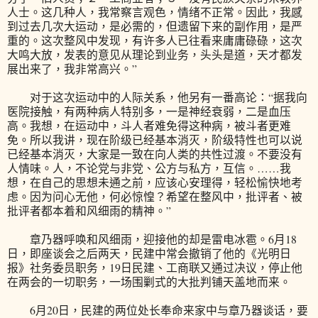
人士。这几种人，我常察言观色，情绪不正常。因此，我感
到过去几次大运动，是必需的，但遗留下来的副作用，是严
重的。这次整风中发现，有许多人已往看来庸庸碌碌，这次
大鸣大放，发表的意见从理论到业务，头头是道，天才都发
展出来了，我非常高兴。”
对于这次运动中的人际关系，他另有一番高论：“据我向
医院接触，有两种病人特别多，一是神经衰弱，二是血压
高。我想，在运动中，斗人者难免得这种病，被斗者更难
免。所以我讲，现在阶级已经基本消灭，阶级特性也可以说
已经基本消灭，大家是一致在向人类的共性过渡。不要没有
人情味。人，不论党与非党、公方与私方，互信。……我
想，在自己的思想未通之前，应该心安理得，轻松愉快地考
虑。因为问心无他，何必惊惶？希望在整风中，批评者、被
批评者都本着和风细雨的精神。”
章乃器呼唤和风细雨，迎接他的却是雷电冰雹。6月18
日，即座谈会之后两天，民建中常会撤销了他的《光明日
报》社务委员职务，19日民建、工商联又通过决议，停止他
在两会的一切职务，一场围剿式的大批判铺天盖地而来。
6月20日，民建的两位处长奉命来家中与章乃器谈话，要