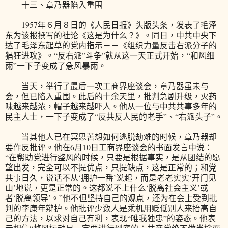
十三、章乃器陷入重围
1957年６月８日的《人民日报》头版头条，发表了毛泽
东为该报撰写的社论《这是为什么？》。同日，中共中央下
达了毛泽东起草的党内指示－－《组织力量反击右派分子的
猖狂进攻》。“反右派”斗争”就从这一天正式开始，“和风细
雨”一下子变成了急风暴雨。
当天，举行了最后一次工商界座谈会，章乃器虽未与
会，但已陷入重围。此后的十余天里，批判急剧升级，火药
味越来越浓，帽子越来越吓人。他从一位与中共共事多年的
民主人士，一下子变成了“反共反人民的老手”、“右派头子”。
当其他人已在冥思苦想如何逃脱劫难的时候，章乃器却
要作反批评。他在6月10日工商界座谈会的书面发言中说：
“在帮助党进行整风的时候，只要是根据事实，是从团结的愿
望出发，完全可以不提优点，只提缺点，这是正常的；和党
共事日久，说话不从‘拥护一番’说起，而是老老实实‘开门见
山’地说，更是正常的。这都说不上什么‘脱离社会主义’或
者‘脱离领导’。”他不但坚持自己的观点，还为在会上受到批
判的李康年辩护。他批评少数人是乘机用贬低别人来抬高自
己的方法，以求对自己有利，表现“唯我独忠”的姿态。他表