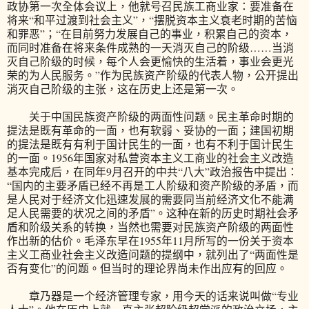
政协第一次全体会议上，他就号召民族工商业家：要准备在
将来“和平过渡到社会主义”，“摆脱资本主义衰老时期的苦恼
和罪恶”；“在目前努力发展自己的事业，积累自己的资本，
而同时准备在将来条件成熟的一天消灭自己的阶级……当消
灭自己阶级的时候，每个人会更愉快的生活着，事业会更光
荣的为人民服务。”作为民族资产阶级的代表人物，公开提出
消灭自己阶级的主张，这在历史上还是第一次。
关于中国民族资产阶级的两面性问题。民主革命时期的
提法是既有革命的一面，也有软弱、妥协的一面；建国初期
的提法是既有有利于国计民生的一面，也有不利于国计民生
的一面。1956年国家对私营资本主义工商业的社会主义改造
基本完成后，在同年9月召开的中共“八大”政治报告中提出：
“国内的主要矛盾已经不再是工人阶级和资产阶级的矛盾，而
是人民对于经济文化迅速发展的需要同当前经济文化不能满
足人民需要的状况之间的矛盾”。这种在新的历史时期社会矛
盾和阶级关系的转换，当然也需要对民族资产阶级的两面性
作出新的估价。毛泽东早在1955年11月所写的一份关于资本
主义工商业社会主义改造问题的提纲中，就列出了“两面性是
否有变化”的问题。但当时的理论界尚未作出应有的回应。
章乃器是一个经济管理专家，用今天的话来说叫做“专业