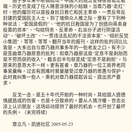
由于多年来不断搞运动，中国人的观念变得很容易走极
端，历史也变成了任人随意涂抹的小姑娘。当章乃器“走红”
时，他的履历可以是投身抗日救亡和民主革命，一贯反帝反
封建的爱国民主人士，到了墙倒众人推之际，便有了下列种
种说法：“爱国是假的”、“他的抗日救国是为了创造向蒋卖身
投靠的资本”、“勾结特务、反革命、右派分子进行阴谋活
动”、“破坏土改”、“一贯违法乱纪的不法资本家”、“组织反党
小集团”，等等，等等。翻开当年的报刊，这样的批判词比比
皆是，大多出自与章乃器共事多年的一些老友之口。有不少
是歪曲章乃器原意的批判：如章乃器原话是“定息不是剥削而
是不劳而获的收入”，截去后半句就变成“定息不是剥削”，与
原来的意思大不一样。更有甚者，章乃器的一位工商界老同
事吴羹梅，过去有困难时曾屡屡受过章乃器的恩惠与保护，
此时竟纠集一些人，乘机对章乃器提起诉讼，提出资产要
求。
反戈一击，是五十年代开始的一种时尚，其给国人道德
情感造成的伤害，也是十分致命的。要从人情冷暖、世态炎
凉上认识朋友，这场运动提供了最好的机会，也开创了最坏
的先例。（未完待续）
章立凡，凯迪社区 2005-05-23