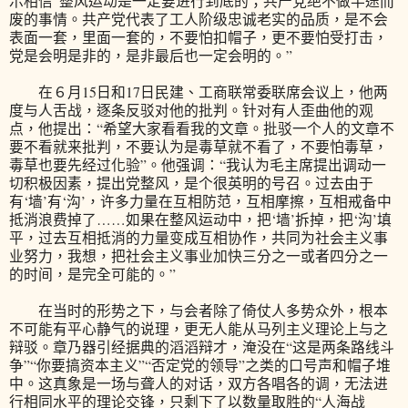
示相信“整风运动是一定要进行到底的；共产党绝不做半途而
废的事情。共产党代表了工人阶级忠诚老实的品质，是不会
表面一套，里面一套的，不要怕扣帽子，更不要怕受打击，
党是会明是非的，是非最后也一定会明的。”
在６月15日和17日民建、工商联常委联席会议上，他两
度与人舌战，逐条反驳对他的批判。针对有人歪曲他的观
点，他提出：“希望大家看看我的文章。批驳一个人的文章不
要不看就来批判，不要认为是毒草就不看了，不要怕毒草，
毒草也要先经过化验”。他强调：“我认为毛主席提出调动一
切积极因素，提出党整风，是个很英明的号召。过去由于
有‘墙’有‘沟’，许多力量在互相防范，互相摩擦，互相戒备中
抵消浪费掉了……如果在整风运动中，把‘墙’拆掉，把‘沟’填
平，过去互相抵消的力量变成互相协作，共同为社会主义事
业努力，我想，把社会主义事业加快三分之一或者四分之一
的时间，是完全可能的。”
在当时的形势之下，与会者除了倚仗人多势众外，根本
不可能有平心静气的说理，更无人能从马列主义理论上与之
辩驳。章乃器引经据典的滔滔辩才，淹没在“这是两条路线斗
争”“你要搞资本主义”“否定党的领导”之类的口号声和帽子堆
中。这真象是一场与聋人的对话，双方各唱各的调，无法进
行相同水平的理论交锋，只剩下了以数量取胜的“人海战