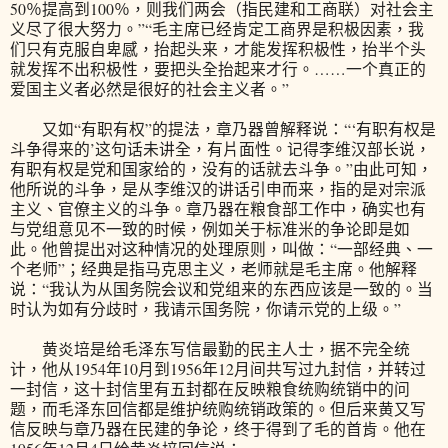
50％提高到100％，则我们两会（指民建和工商联）对社会主
义尽了很大努力。”“毛主席已经肯定工商界是积极因素，我
们只有克服自卑感，抬起头来，才能发挥积极性，抬半个头
就发挥不出积极性，要把头全抬起来才行。……一个真正的
爱国主义者必然是很好的社会主义者。”
又如“有职有权”的提法，章乃器曾解释说：“‘有职有权是
斗争得来的’这句话未讲全，有片面性。记得李维汉部长说，
有职有权是党和国家给的，没有的话就去斗争。”由此可知，
他所说的斗争，是从李维汉的讲话引申而来，指的是对宗派
主义、官僚主义的斗争。章乃器在粮食部工作中，确实也有
与党组意见不一致的时候，例如关于标准米的争论即是如
此。他曾提出对这种情况的处理原则，叫做：“一部经典、一
个老师”；经典是指马克思主义，老师就是毛主席。他解释
说：“我认为从国务院会议和党组来的东西应该是一致的。当
时认为如有分歧时，我请示国务院，你请示党的上级。”
黄炎培是给毛泽东写信最勤的民主人士，据不完全统
计，他从1954年10月到1956年12月间共写过九封信，并转过
一封信，这十封信里有五封都在反映粮食统购统销中的问
题，而毛泽东回信都是维护统购统销政策的。但后来黄又写
信反映与章乃器在民建的争论，终于得到了毛的首肯。他在