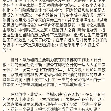
不要神化任何个人。大家都是人没有哪个人是神，包括毛主
席在内。毛主席就一贯反对把他神化起来……不仅个人不能
神化，任何阶级和集体也不能神化，因为阶级和集体都是人
组成的。”他还说：“革命领袖有时为革命辩护讲的话，就不
能机械地用来指导今天的革命工作”，并举出毛泽东在《湖南
农民运动考察报告》中“革命不是绘画绣花”，和《论人民民
主专政》中“即以其人之道，还治其人之身”两句话为例，指
出这些话在当时的历史条件下是适用的；但“现在生产建设有
些工作细致些，尤甚于绣花”；在革命胜利后对反革命分子的
改造中，“也不是采取残酷手段，而是采用革命人道主义
的”。
当时，章乃器的主要精力放在粮食部的工作上，计算
粮、油的全国社会平衡，准备在即将召开的一届人大第三次
全体会议上发言。他还在部内召集了几次会议，讨论适当放
宽北京市周围的粮食统销指标和改进粮油特殊供应的办法，
以阻塞漏洞，防止发生“大民主”一类的不安定情况。由于工
作繁忙，他在整风期间只参加了三次鸣放座谈会。
在鸣放中，非党人士普遍反映“有职无权”。在５月８日
的民主人士座谈会上，章乃器提出：要解决有职有权问题，
必须克服宗派主义思想。现在有一部分党员，党内一个是
非，党外一个是非，把“党党相护”当作党性。有人批评了