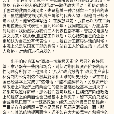
人士”。他在历史上就一直主张超阶级超党派的政治立场，主
张以“有职业的人的政治运动”来取代政客活动。即使对他亲
手创建的救国会和民建，也是抱着一种合则留不合则去的态
度。虽然他被视为民族资产阶级的代表人物，但他自己却不
这么认为。他曾这样写道：“在解放以前，我自己以为在工商
界地位低没有代表性。直到1949年，我同施复亮、孙起孟等
到沈阳，我仍然以为我们三人代表性都不够，曾提议电邀胡
厥文北来。我从参加国家工作以后，决心结束自己的企业，
更加认为自己没有代表性。……我在对工商界讲话的时候，
主观上总是以国家干部的身份，站在工人阶级立场，以过来
人资格，对他们进行启发的。”
出于响应毛泽东”调动一切积极因素”的号召的良好愿
望，章乃器在一些内部场合，对新时期民族资产阶级的两面
性问题有所探讨，他提出：“八大”政治报告中“改变生产资料
私有制为公有制这个极其复杂和困难的历史任务，现在在我
国已经基本上完成了”这句话，“能不能解释为，民族资产阶
级政治上和经济上的两面性的物质基础已经基本上消灭了。
如果可以这样解释，那么我们就可以说，民族资产阶级政治
上和经济上的两面性也已经基本上消灭了，留下来的只是残
余或者尾巴罢了。”“既然政治、经济上的消极面已是残余，
而目前存在的问题主要地是思想作风还有消极的一面，那
么，与其笼统地提两面性，还不如在大力鼓舞生产积极性的