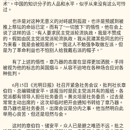
术”。中国的知识分子的人品和水平，似乎从来没有这么可怜
过。
也许是对这种无意义的对峙感到孤寂，也许是预感到被
推上祭坛的命运已定，而有了“一切放下”的悟性，他在会上
说了这样的话：“有人要求民主党派轮流执政，我是不赞成
的。假如由民主党派党派轮流执政，我从民建某些同志的行
为来看，我是会被陷害的。”“我这人不勉强争取做左派，但
是为了革命利益也不怕别人给我戴右派的帽子。”
有了上述的悟性，章乃器的态度在显得更加洒脱，手持
被视为他的标志的英国烟斗，从容不迫地在各种场合应对各
种批判。
6月15日《光明日报》社召开紧急社务会议，批判社长章
伯钧、总编辑储安平。该报当时是民主党派共有的报纸，各
党派都有领导人担任社务委员。黄炎培是社务委员，过去是
常常主动出席的，这次却临时把开会通知书转给了章乃器。
章乃器也是社务委员，出席会议是分内之事，他当然明白此
举用心良苦，但还是坦然与会。
这时的章伯钧、储安平，众人已是避之唯恐不远，批之