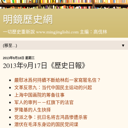
明鏡歷史網
一切歷史重新說 www.mingjinglishi.com 主編：高伐林
▼
2013年9月18日 星期三
2013年9月17日《歷史日報》
嚴慰冰爲何持續不斷給林彪一家寫匿名信？
文革反思九：当代中国民主运动的兴起
上海中国画院的筹备往事
军人的审判－－红旗下的法官
罗隆基的人生抉择
党派之争：抗日名将吉鸿昌惨遭杀害
潜伏在毛泽东身边的国民党间谍