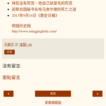
林彪没有死党，他自己就是毛的死党
前联合国秘书长哈马舍尔德的死亡之谜
2013年9月16日《歷史日報》
明镜历史网
http://www.mingjinglishi.com/
石獻正
於
凌晨1:46
分享
沒有留言:
張貼留言
‹
›
首頁
查看網路版