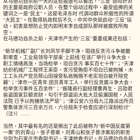
从马德功自杀前一天的这些报道可以看出，“三反”运动针对
的主要是政府公职人员，在整个运动过程中，最受追捧的关
键词之一是“民主”。这是毛泽东时 代调动群众积极性的所谓
“大民主”。在取得执政权后不久，中共中央就启动“三反”运
动，初衷是想防止党内如明末李自成部队那样被腐败所掏
空。
在马德功自杀之前，天津市产生的“三反”重要成果还包括：
“新华机械厂副厂长刘凤华手脚不净，阻挠反贪污斗争被撤
职审查，工业局领导干部亲‘上前线’在该厂举行斗争大会，
职工情绪高涨，当场检举、坦白贪污 事实百七十件”；“天津
纺织机械厂工程师王采臣，贪污受贿拒不坦白已被拘捕，木
工工头共产党员蔡山田接受私商贿赂不老实坦白被开除党
籍”；“津市一区青年 团员青年工人，举行反贪腐斗争大会，
检举贪污事件五百余件”；“振隆商行副经理曹再生、吕劭君
偷盗国家巨额资财，勾引干部盗运大批大豆偷漏国税，人民
法院 已予以拘捕依法严惩”；“津公安六分局九江路派出所员
警集体贪污三百余万元，六分局失于检查应进行深刻检讨”
（注3）……
当然，其中最有名的还是揪出了此后被称为“新中国反腐第
一案”的刘青山、张子善案。刘青山和张子善涉案前的职务
分别为石家庄市委副书记、天津地委书记。在马德功自杀前