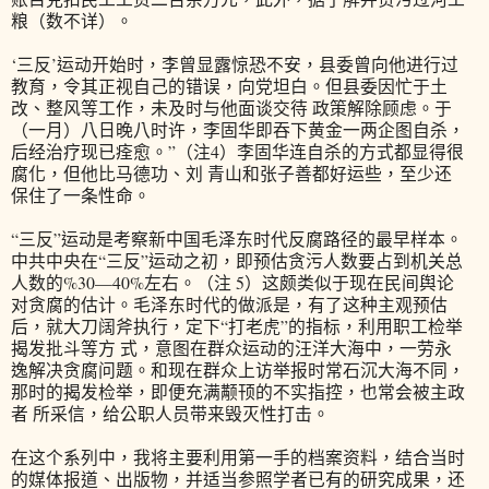
粮（数不详）。
‘三反’运动开始时，李曾显露惊恐不安，县委曾向他进行过
教育，令其正视自己的错误，向党坦白。但县委因忙于土
改、整风等工作，未及时与他面谈交待 政策解除顾虑。于
（一月）八日晚八时许，李固华即吞下黄金一两企图自杀，
后经治疗现已痊愈。”（注4）李固华连自杀的方式都显得很
腐化，但他比马德功、刘 青山和张子善都好运些，至少还
保住了一条性命。
“三反”运动是考察新中国毛泽东时代反腐路径的最早样本。
中共中央在“三反”运动之初，即预估贪污人数要占到机关总
人数的%30—40%左右。（注 5）这颇类似于现在民间舆论
对贪腐的估计。毛泽东时代的做派是，有了这种主观预估
后，就大刀阔斧执行，定下“打老虎”的指标，利用职工检举
揭发批斗等方 式，意图在群众运动的汪洋大海中，一劳永
逸解决贪腐问题。和现在群众上访举报时常石沉大海不同，
那时的揭发检举，即便充满颟顸的不实指控，也常会被主政
者 所采信，给公职人员带来毁灭性打击。
在这个系列中，我将主要利用第一手的档案资料，结合当时
的媒体报道、出版物，并适当参照学者已有的研究成果，还