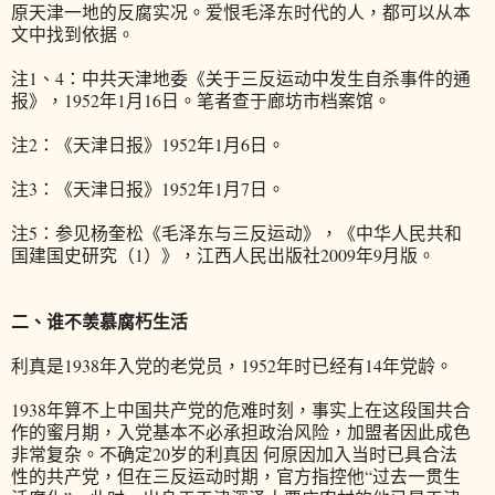
原天津一地的反腐实况。爱恨毛泽东时代的人，都可以从本
文中找到依据。
注1、4：中共天津地委《关于三反运动中发生自杀事件的通
报》，1952年1月16日。笔者查于廊坊市档案馆。
注2：《天津日报》1952年1月6日。
注3：《天津日报》1952年1月7日。
注5：参见杨奎松《毛泽东与三反运动》，《中华人民共和
国建国史研究（1）》，江西人民出版社2009年9月版。
二、谁不羡慕腐朽生活
利真是1938年入党的老党员，1952年时已经有14年党龄。
1938年算不上中国共产党的危难时刻，事实上在这段国共合
作的蜜月期，入党基本不必承担政治风险，加盟者因此成色
非常复杂。不确定20岁的利真因 何原因加入当时已具合法
性的共产党，但在三反运动时期，官方指控他“过去一贯生