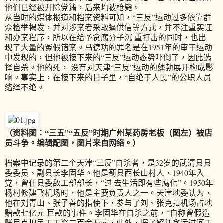
他们已经被开除党籍，后来均被枪毙。
从当时的媒体报道和档案资料可知，“三反”运动过多依靠群
众检举揭发，并对涉案者采取逼供信等方式，并不注重实证
和办案程序，所以在给予贪腐分子沉 重打击的同时，也出
现了大量的冤假错案。马德功的罪名是在1951年的审干运动
中发现的，但他被接下来的“三反”运动态势吓倒了，因此选
择自杀。他的死， 没有对天津“三反”运动的蓬勃展开构成影
响。事实上，在接下来的日子里，“自绝于人民”的公职人员
络绎不绝。
（资料图：“三五”“五反”时期广州某药房老板（图左）被店
员斗争。编辑配图，图片来自网络。）
档案中记录的第二个天津“三反”自杀者，是32岁的武清县县
委委员、副县长李固华。他是蓟县西长山村人，1940年入
党，曾任县委敌工部部长，“过 去生活即有些腐化”。1950年
杨村修建飞机场时，他是主要负责人之一。天津地委认为，
他在刘青山、张子善的指使下，参与了刘、张克扣机场占地
赔款七亿元 巨款的事件。李固华在自杀之前，“自称曾假造
账目克扣民工工资二百余万元，此外，据了解并贪污过河工