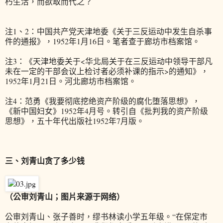
朽生活，而欲取而代之？
注1、2：中国共产党天津地委《关于三反运动中发生自杀事
件的通报》，1952年1月16日。笔者查于廊坊市档案馆。
注3：《天津地委关于<华北局关于在三反运动中领导干部凡
未在一定的干部会议上检讨者必须补课的指示>的通知》，
1952年1月21日。河北廊坊市档案馆。
注4：范勇《我要彻底挖绝资产阶级的腐化堕落思想》，
《新中国妇女》1952年4月号。转引自《批判我的资产阶级
思想》，五十年代出版社1952年7月版。
三、刘青山贪了多少钱
（公审刘青山；图片来源于网络）
公审刘青山、张子善时，缪书林读小学五年级。“在保定市