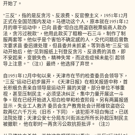
开始了。
“三反”，指的是反贪污、反浪费、反官僚主义，1951年12月
正式在全国范围内发动。马德功这个人，原本就在1951年12
月的审干运动中，已向 县委“坦白出用盗窃税票偷商人款办
法，贪污过税款”，他用此款买了粗粮一石三斗，制作了制
服两套等。他似乎是个害怕不确定感的人，交代问题后曾数
次要求县 委迅速处理，但县委并未抓紧。等到各地“三反”运
动开始后，他“见到报纸上刊登反贪污、反浪费的消息，即
不安起来，变貌失色，精神失常，而这些症候未能引 起领
导上注意。”（注1）最终，他选择了弃世。
自1951年12月中旬以来，天津市在节约检查委员会领导下，
“三反”运动已初步展开。《天津日报》在相关报道中称，首
长积极负责亲自领导是运动开 展的关键。部分单位不够重
视，甚至压制民主，必须坚决纠正，集中力量开展这一斗
争。现在已经开始进入坦白检举和检查阶段。另有两篇报道
显示，失业工人救济 委员会生产教育处会计邢维钦盗窃公
款两亿六千万元（旧币，下同），该犯拒不坦白悔过，已送
法院处理；天津公安七分局东兴街派出所所长孙起压制民主
被撤职， 他在职时一再贪污公款抗拒批评。（注2）