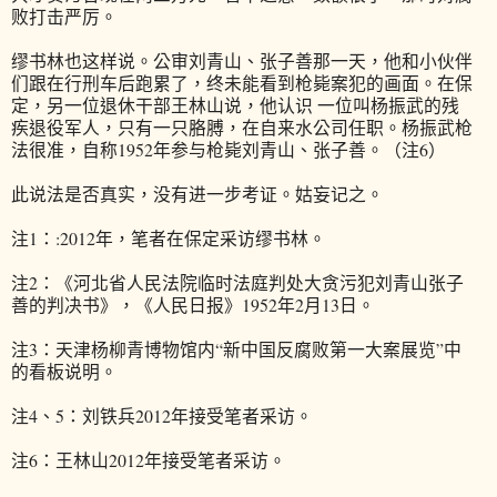
败打击严厉。
缪书林也这样说。公审刘青山、张子善那一天，他和小伙伴
们跟在行刑车后跑累了，终未能看到枪毙案犯的画面。在保
定，另一位退休干部王林山说，他认识 一位叫杨振武的残
疾退役军人，只有一只胳膊，在自来水公司任职。杨振武枪
法很准，自称1952年参与枪毙刘青山、张子善。（注6）
此说法是否真实，没有进一步考证。姑妄记之。
注1：:2012年，笔者在保定采访缪书林。
注2：《河北省人民法院临时法庭判处大贪污犯刘青山张子
善的判决书》，《人民日报》1952年2月13日。
注3：天津杨柳青博物馆内“新中国反腐败第一大案展览”中
的看板说明。
注4、5：刘铁兵2012年接受笔者采访。
注6：王林山2012年接受笔者采访。