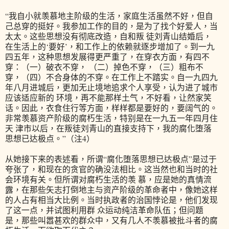
“我自小就羡慕地主阶级的生活，家庭生活虽然不好，但自
己总穿的挺好。我参加工作的目的，是为了找个好爱人，当
太太。这些思想没有彻底改造，自和叛 徒刘青山结婚后，
在生活上的‘要好’，和工作上的依赖就逐步增加了。到一九
四五年，这种思想发展得更严重了，在穿衣方面，有四不
穿：（一）破衣不穿， （二）掉色不穿，（三）粗布不
穿，（四）不合身体的不穿。在工作上不踏实。自一九四九
年八月进城后，更加无止境地追求个人享受，认为进了城市
应该适应新的 环境，再不能那样土气，不好看，让然家笑
话。因此，衣食住行等方面，样样都是要好的，要阔气的。
非常羡慕资产阶级的腐朽生活，特别是在一九五一年四月住
天 津市以后，在叛徒刘青山的直接支持下，我的腐化堕落
思想已达极点。”（注4）
从她接下来的表述看，所谓“腐化堕落思想已达极点”是过于
夸张了，和现在的贪官的确没法相比。这当然也和当时的社
会环境有关。但所谓对腐朽生活的羡 慕，应是她的真情流
露，在那些矢志打倒地主与资产阶级的革命者中，像她这样
的人占有相当大比例。当时执政者的治国悖论是，他们发现
了这一点，并试图利用群 众运动纯洁革命队伍；但问题
是，那些叫嚣甚欢的群众中，又有几人不羡慕被批斗者的腐