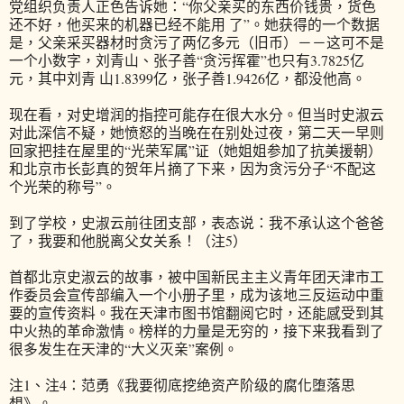
党组织负责人正色告诉她：“你父亲买的东西价钱贵，货色
还不好，他买来的机器已经不能用 了”。她获得的一个数据
是，父亲采买器材时贪污了两亿多元（旧币）－－这可不是
一个小数字，刘青山、张子善“贪污挥霍”也只有3.7825亿
元，其中刘青 山1.8399亿，张子善1.9426亿，都没他高。
现在看，对史增润的指控可能存在很大水分。但当时史淑云
对此深信不疑，她愤怒的当晚在在别处过夜，第二天一早则
回家把挂在屋里的“光荣军属”证（她姐姐参加了抗美援朝）
和北京市长彭真的贺年片摘了下来，因为贪污分子“不配这
个光荣的称号”。
到了学校，史淑云前往团支部，表态说：我不承认这个爸爸
了，我要和他脱离父女关系！（注5）
首都北京史淑云的故事，被中国新民主主义青年团天津市工
作委员会宣传部编入一个小册子里，成为该地三反运动中重
要的宣传资料。我在天津市图书馆翻阅它时，还能感受到其
中火热的革命激情。榜样的力量是无穷的，接下来我看到了
很多发生在天津的“大义灭亲”案例。
注1、注4：范勇《我要彻底挖绝资产阶级的腐化堕落思
想》。