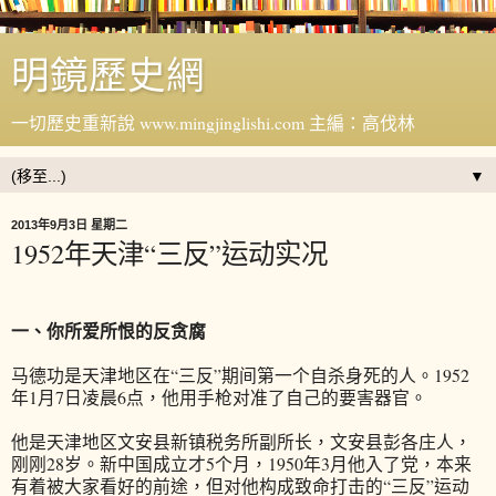
明鏡歷史網
一切歷史重新說 www.mingjinglishi.com 主編：高伐林
▼
2013年9月3日 星期二
1952年天津“三反”运动实况
一、你所爱所恨的反贪腐
马德功是天津地区在“三反”期间第一个自杀身死的人。1952
年1月7日凌晨6点，他用手枪对准了自己的要害器官。
他是天津地区文安县新镇税务所副所长，文安县彭各庄人，
刚刚28岁。新中国成立才5个月，1950年3月他入了党，本来
有着被大家看好的前途，但对他构成致命打击的“三反”运动