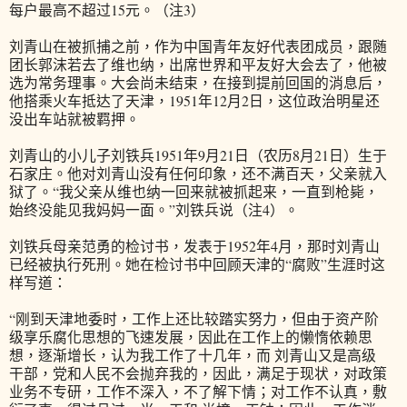
每户最高不超过15元。（注3）
刘青山在被抓捕之前，作为中国青年友好代表团成员，跟随
团长郭沫若去了维也纳，出席世界和平友好大会去了，他被
选为常务理事。大会尚未结束，在接到提前回国的消息后，
他搭乘火车抵达了天津，1951年12月2日，这位政治明星还
没出车站就被羁押。
刘青山的小儿子刘铁兵1951年9月21日（农历8月21日）生于
石家庄。他对刘青山没有任何印象，还不满百天，父亲就入
狱了。“我父亲从维也纳一回来就被抓起来，一直到枪毙，
始终没能见我妈妈一面。”刘铁兵说（注4）。
刘铁兵母亲范勇的检讨书，发表于1952年4月，那时刘青山
已经被执行死刑。她在检讨书中回顾天津的“腐败”生涯时这
样写道：
“刚到天津地委时，工作上还比较踏实努力，但由于资产阶
级享乐腐化思想的飞速发展，因此在工作上的懒惰依赖思
想，逐渐增长，认为我工作了十几年，而 刘青山又是高级
干部，党和人民不会抛弃我的，因此，满足于现状，对政策
业务不专研，工作不深入，不了解下情；对工作不认真，敷