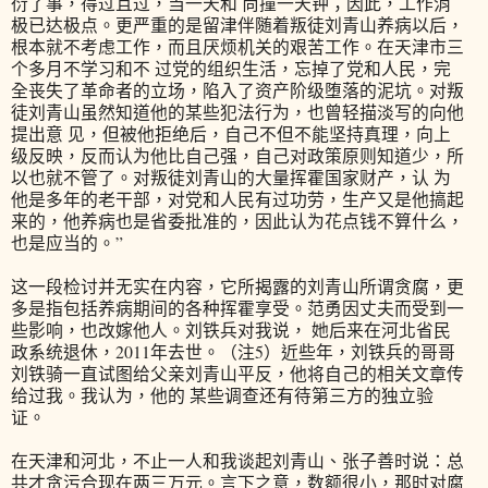
衍了事，得过且过，当一天和 尚撞一天钟；因此，工作消
极已达极点。更严重的是留津伴随着叛徒刘青山养病以后，
根本就不考虑工作，而且厌烦机关的艰苦工作。在天津市三
个多月不学习和不 过党的组织生活，忘掉了党和人民，完
全丧失了革命者的立场，陷入了资产阶级堕落的泥坑。对叛
徒刘青山虽然知道他的某些犯法行为，也曾轻描淡写的向他
提出意 见，但被他拒绝后，自己不但不能坚持真理，向上
级反映，反而认为他比自己强，自己对政策原则知道少，所
以也就不管了。对叛徒刘青山的大量挥霍国家财产，认 为
他是多年的老干部，对党和人民有过功劳，生产又是他搞起
来的，他养病也是省委批准的，因此认为花点钱不算什么，
也是应当的。”
这一段检讨并无实在内容，它所揭露的刘青山所谓贪腐，更
多是指包括养病期间的各种挥霍享受。范勇因丈夫而受到一
些影响，也改嫁他人。刘铁兵对我说， 她后来在河北省民
政系统退休，2011年去世。（注5）近些年，刘铁兵的哥哥
刘铁骑一直试图给父亲刘青山平反，他将自己的相关文章传
给过我。我认为，他的 某些调查还有待第三方的独立验
证。
在天津和河北，不止一人和我谈起刘青山、张子善时说：总
共才贪污合现在两三万元。言下之意，数额很小，那时对腐