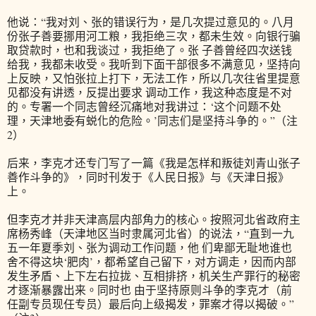
他说：“我对刘、张的错误行为，是几次提过意见的。八月
份张子善要挪用河工粮，我拒绝三次，都未生效。向银行骗
取贷款时，也和我谈过，我拒绝了。张 子善曾经四次送钱
给我，我都未收受。我听到下面干部很多不满意见，坚持向
上反映，又怕张拉上打下，无法工作，所以几次往省里提意
见都没有讲透，反提出要求 调动工作，我这种态度是不对
的。专署一个同志曾经沉痛地对我讲过：‘这个问题不处
理，天津地委有蜕化的危险。’同志们是坚持斗争的。”（注
2）
后来，李克才还专门写了一篇《我是怎样和叛徒刘青山张子
善作斗争的》，同时刊发于《人民日报》与《天津日报》
上。
但李克才并非天津高层内部角力的核心。按照河北省政府主
席杨秀峰（天津地区当时隶属河北省）的说法，“直到一九
五一年夏季刘、张为调动工作问题，他 们卑鄙无耻地谁也
舍不得这块‘肥肉’，都希望自己留下，对方调走，因而内部
发生矛盾、上下左右拉拢、互相排挤，机关生产罪行的秘密
才逐渐暴露出来。同时也 由于坚持原则斗争的李克才（前
任副专员现任专员）最后向上级揭发，罪案才得以揭破。”