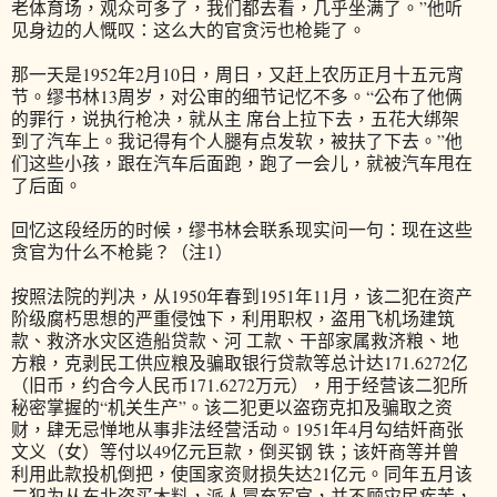
老体育场，观众可多了，我们都去看，几乎坐满了。”他听
见身边的人慨叹：这么大的官贪污也枪毙了。
那一天是1952年2月10日，周日，又赶上农历正月十五元宵
节。缪书林13周岁，对公审的细节记忆不多。“公布了他俩
的罪行，说执行枪决，就从主 席台上拉下去，五花大绑架
到了汽车上。我记得有个人腿有点发软，被扶了下去。”他
们这些小孩，跟在汽车后面跑，跑了一会儿，就被汽车甩在
了后面。
回忆这段经历的时候，缪书林会联系现实问一句：现在这些
贪官为什么不枪毙？（注1）
按照法院的判决，从1950年春到1951年11月，该二犯在资产
阶级腐朽思想的严重侵蚀下，利用职权，盗用飞机场建筑
款、救济水灾区造船贷款、河 工款、干部家属救济粮、地
方粮，克剥民工供应粮及骗取银行贷款等总计达171.6272亿
（旧币，约合今人民币171.6272万元），用于经营该二犯所
秘密掌握的“机关生产”。该二犯更以盗窃克扣及骗取之资
财，肆无忌惮地从事非法经营活动。1951年4月勾结奸商张
文义（女）等付以49亿元巨款，倒买钢 铁；该奸商等并曾
利用此款投机倒把，使国家资财损失达21亿元。同年五月该
二犯为从东北盗买木料，派人冒充军官，并不顾灾民疾苦，