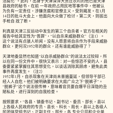
活腐化”。此时，出身于天津深泽大贾庄农村的他已是天津
县政府的秘书，在前 一年政府占用民地等事件中，他被认
为负有一定责任，涉嫌贪腐和官僚主义，受到揭发。在1月
14日的批斗大会上，他面向大众做了检讨，第二天，则拔出
手枪自 戕了断。
利真是天津三反运动中发生的第三个自杀者。官方在相关的
报告中给其定性为“畏罪”，“以自杀来威胁群众”（注1）。
这个说法有点骇人听闻，没有人愿意将自杀作为手段来威胁
群众，更何况1952年的群众，还有谁能威胁得了？
天津地委显然也知道“以自杀威胁群众”的说法太过狡辩，所
以在同一份文件中，很快又表示：对一些惊恐不安的人，县
委要紧紧掌握住其思想变化，以谈话消除其顾虑，避免此类
事件再度发生。（注2）
1952年1月，自杀现象在天津尚未普遍蔓延，但领导干部已
经人人自危。他们被明确要求在大庭广众之下“脱裤子”。
“脱裤子”这个说法很传神，意味着官员要自爆平日深隐的丑
陋私处，进行深刻的自我检查。
按照要求，“各县、镇委书记、副书记、委员、部长，县以
上各级人民政府的专员、县长、科长、局长，县以上各级人
民团体党组书记、正副主任、部长，各 专业公司和企业单