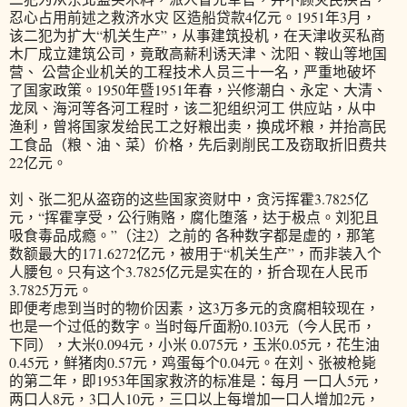
忍心占用前述之救济水灾 区造船贷款4亿元。1951年3月，
该二犯为扩大“机关生产”，从事建筑投机，在天津收买私商
木厂成立建筑公司，竟敢高薪利诱天津、沈阳、鞍山等地国
营、 公营企业机关的工程技术人员三十一名，严重地破坏
了国家政策。1950年暨1951年春，兴修潮白、永定、大清、
龙凤、海河等各河工程时，该二犯组织河工 供应站，从中
渔利，曾将国家发给民工之好粮出卖，换成坏粮，并抬高民
工食品（粮、油、菜）价格，先后剥削民工及窃取折旧费共
22亿元。
刘、张二犯从盗窃的这些国家资财中，贪污挥霍3.7825亿
元，“挥霍享受，公行贿赂，腐化堕落，达于极点。刘犯且
吸食毒品成瘾。”（注2）之前的 各种数字都是虚的，那笔
数额最大的171.6272亿元，被用于“机关生产”，而非装入个
人腰包。只有这个3.7825亿元是实在的，折合现在人民币
3.7825万元。
即便考虑到当时的物价因素，这3万多元的贪腐相较现在，
也是一个过低的数字。当时每斤面粉0.103元（今人民币，
下同），大米0.094元，小米 0.075元，玉米0.05元，花生油
0.45元，鲜猪肉0.57元，鸡蛋每个0.04元。在刘、张被枪毙
的第二年，即1953年国家救济的标准是：每月 一口人5元，
两口人8元，3口人10元，三口以上每增加一口人增加2元，