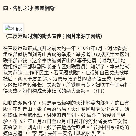
四、告别之时“亲亲相隐”
（三反运动时期的街头宣传；图片来源于网络）
在三反运动正式展开之前大约一年，1951年1月，河北省委
组织部就接到刘青山贪腐的举报。举报者中包括天津专区妇
联干部芦铁。这个事情被刘青山的 妻子范勇（时为天津地
委组织部干部科副科长兼专区妇联委员）知晓了，本来她就
认为芦铁“工作不民主，看问题狭隘”，在得知自己丈夫被举
报后，两人矛盾更 深。范勇与张子善的妻子赵玉秀（天津
专区妇联宣传部长）关系好，芦铁则与专区妇联主任许英打
得火热，她们构成天津妇联的两大派系。（注1）
妇联的派系斗争，只是更高级别的天津地委内部角力的山寨
版。在刘青山、张子善落马后，天津专区副专员李克才开始
在媒体上频繁出现，讲述如何与刘、张 做斗争的经过与经
验。在1951年11月21日至12月1日召开的河北省委第三次代
表会议上，刘青山、张子善遭遇滑铁卢。当时中国最权威的
媒体报道中，李 克才是唯一实名出现的批判者。