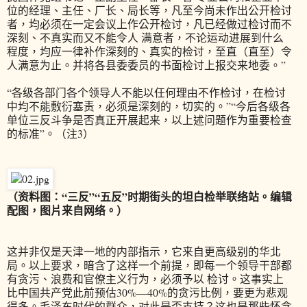
位的经理、主任、厂长、局长等，凡至今尚未作出公开检讨
者，均必须在一定会议上作公开检讨，凡已经做过检讨而不
深刻、不真实而又不能令人 满意者，不论运动进展到什么
程度，均应一律补作深刻的、真实的检讨，至直（直至）令
人满意为止。并将各县委委员的书面检讨上报交来地委。”
“各级各部门各个领导人不能以任何理由不作检讨，在检讨
中均不能敷衍塞责，必须是深刻的，切实的。”“今后各级各
单位三反斗争是否真正开展起来，以上述问题作为重要检查
的标准”。（注3）
（资料图：“三反”“五反”时期街头的坦白检举联络站。编辑
配图，图片来自网络。）
这并非仅是天津一地的内部指示，它来自更高级别的华北
局。以上要求，暗含了这样一个前提，即每一个领导干部都
有贪污、浪费和官僚主义行为，必须予以 检讨。这事实上
比中国共产党此前预估30%—40%的贪污比例，要更为悲观
得多。毛泽东时代的群众，对此是否支持？这也是那些怀念