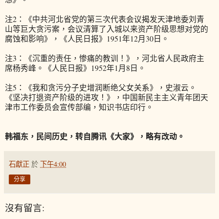
注2：《中共河北省党的第三次代表会议揭发天津地委刘青
山等巨大贪污案，会议清算了入城以来资产阶级思想对党的
腐蚀和影响》，《人民日报》1951年12月30日。
注3：《沉重的责任，惨痛的教训！》，河北省人民政府主
席杨秀峰。《人民日报》1952年1月8日。
注5：《我和贪污分子史增润断绝父女关系》，史淑云。
《坚决打退资产阶级的进攻！》，中国新民主主义青年团天
津市工作委员会宣传部编，知识书店印行。
韩福东，民间历史，转自腾讯《大家》，略有改动。
石獻正
於
下午4:00
分享
沒有留言: