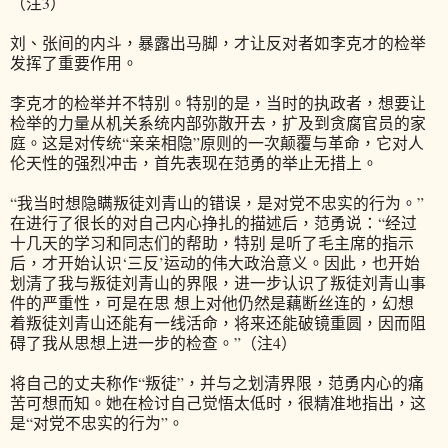
（注3）
刘、张间的内斗，暴露出马脚，才让反对者如李克才的检举
发挥了重要作用。
李克才的检举并不特别。特别的是，当时的执政者，想要让
检举的力量从机关系统内部弥散开去，扩及到贪腐官员的家
庭。这是对传统“亲亲相隐”原则的一次颠覆与革命，它对人
伦天性的强烈冲击，首先表现在范勇的举止无措上。
“我当时想隐瞒叛徒刘青山的错误，是对党不忠实的行为。”
在进行了很长的对自己内心挣扎的描述后，范勇说：“经过
十几天的学习和同志们的帮助，特别 是听了毛主席的指示
后，才开始认识‘三反’运动的伟大政治意义。因此，也开始
划清了我与叛徒刘青山的界限，进一步认识了叛徒刘青山事
件的严重性，可是在思 想上对他仍然是藕断丝连的，幻想
着叛徒刘青山还能有一线活命，将来还能破镜重圆，因而阻
碍了我从思想上进一步的检查。”（注4）
将自己的丈夫称作“叛徒”，并与之划清界限，范勇内心的痛
苦可想而知。她在检讨自己觉悟太低时，很精准地指出，这
是“对党不忠实的行为”。