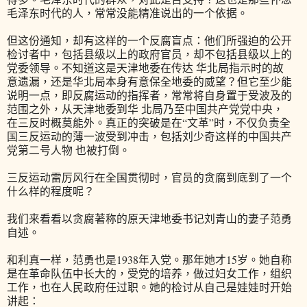
毛泽东时代的人，常常没能精准说出的一个依据。
但这份通知，却有这样的一个反腐盲点：他们所强迫的公开
检讨者中，包括县级以上的政府官员，却不包括县级以上的
党委领导。不知道这是天津地委在传达 华北局指示时的故
意遗漏，还是华北局本身有意保全地委的威望？但它至少能
说明一点，即反腐运动的指挥者，常常将自身置于受波及的
范围之外，从天津地委到华 北局乃至中国共产党党中央，
在三反时概莫能外。真正的突破是在“文革”时，不仅负责全
国三反运动的薄一波受到冲击，包括刘少奇这样的中国共产
党第二号人物 也被打倒。
三反运动雷厉风行在全国贯彻时，官员的贪腐到底到了一个
什么样的程度呢？
我们来看看以贪腐著称的原天津地委书记刘青山的妻子范勇
自述。
和利真一样，范勇也是1938年入党。那年她才15岁。她自称
是在革命队伍中长大的，受党的培养，做过妇女工作，组织
工作，也在人民政府任过职。她的检讨从自己是娃娃时开始
讲起：