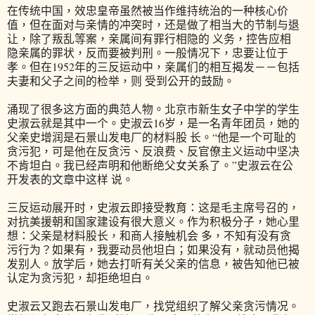
在传统中国，效忠皇帝虽然被当作维持统治的一种核心价
值，但在面对与亲情的冲突时，还是做了相当大的节制与退
让，除了叛乱等案，亲属间有罪行相隐的 义务，控告应相
隐亲属的罪状，反而要被判刑。一般情况下，忠要让位于
孝。但在1952年的三反运动中，亲属们的相互揭发－－包括
夫妻和父子之间的检举，则 受到公开的鼓励。
涌现了很多这方面的典范人物。北京市新生女子中学的学生
史淑云就是其中一个。史淑云16岁，是一名青年团员，她的
父亲史增润是石景山发电厂的材料股 长。“他是一个可耻的
贪污犯，可是他在反贪污、反浪费、反官僚主义运动中坚决
不肯坦白。我已经声明和他断绝父女关系了。”史淑云在公
开发表的文章中这样 说。
三反运动展开时，史淑云即接受教育：这是毛主席号召的，
对抗美援朝和国家建设有很大意义。作为积极分子，她心里
想：父亲是材料股长，和商人接触机会 多，不知有没有贪
污行为？如果有，我要动员他坦白；如果没有，就动员他揭
发别人。放学后，她去打听有关父亲的信息，被告知他已被
认定为贪污犯，却拒绝坦白。
史淑云又跑去石景山发电厂，找党组织了解父亲贪污情况。