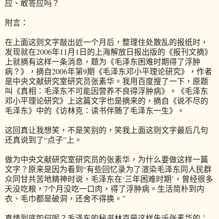
应、敢答应吗？
附言：
在上面这则文字敲出近一个月后，整理住处散乱的报纸时，
发现就在2006年11月1日的上海解放日报出版的《报刊文摘》
上就摘有这样一条消息，题为《毛泽东困难时期得了浮肿
病？》，摘自2006年第9期《毛泽东邓小平理论研究》，作者
是中央文献研究室研究员张素华。我用百度搜了一下，原题
叫《真相：毛泽东不可能因营养不良得浮肿病》。《毛泽东
邓小平理论研究》上这篇文字也是摘来的，摘自《说不尽的
毛泽东》中的《访林克：读书伴随了毛泽东一生》。
这回真让我想笑，不是笑别的，笑我上面这则文字最后几句
还真说到了“点子”上。
做为中央文献研究室研究员的张素华，为什么要做这样一篇
文字？原来是因为看到“有些回忆录为了渲染毛泽东同人民群
众同甘共苦地精神时说，毛泽东在‘三年困难时期’，曾经很多
天没吃粮，7个月没吃一口肉，得了浮肿病。生活简朴到内
衣、毛巾都是破洞，还舍不得换。”
真情到底如何呢？毛泽东的秘书林克是这样告诉张素华的：