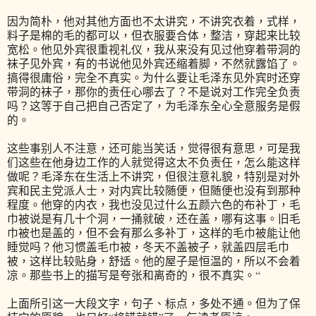
因为简朴，他对其他方面也不太讲究，不讲究衣着，式样，
料子是棉的毛的都可以，但衣服要合体，整洁，穿起来比较
宽松。他见外宾很重视礼仪，我从来没有见过他穿着带洞的
袜子见外宾，有的书说他见外宾还缩着脚，不然就露馅了。
搞得很庸俗，完全不真实。为什么要让毛泽东见外宾时还穿
带洞的袜子，那你的责任心哪去了？不是说对工作完全负责
吗？这等于自己把自己否定了，为毛泽东全心全意服务是假
的。
这些事别人不注意，还可能当笑话，觉得很有意思，可是我
们这些在他身边工作的人就觉得这太不负责任，怎么能这样
做呢？毛泽东在生活上不讲究，但很注意礼貌，特别是对外
宾和民主党派人士，对内宾比较随便，但随便也没有到那种
程度。他穿的内衣，我也没见过什么五颜六色的布补丁，毛
巾被说是有几十个洞，一捅就破，还在盖，哪有这事。旧毛
巾被也是盖的，但不会有那么多补丁，这样的毛巾被能让他
睡觉吗？他习惯盖毛巾被，冬天不盖被子，就盖四层毛巾
被，这样比较贴身，舒适。他的屋子是恒温的，所以不会着
凉。那些书上的描写是夸张和离奇的，很不真实。“
上面所引这一大段文字，句子、标点，多处不通。但为了保