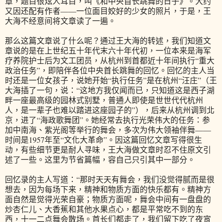
章，题目很炫人耳目，叫《和中央首长跳舞的日子》。大约
又因还配有作者——一位面目姣好的少女的照片，于是，王
大海不经意间将文章读了一遍。
那么这篇文章说了什么呢？通过王大海的转述，我们知道文
章说的是在上世纪五十年代末六十年代初，一位本来是海军
疗养院护士后为文工团员，从杭州到首都近十年间执行“重大
政治任务”，即陪伴各位中央首长跳舞的回忆。回忆的主人当
时还是一位女孩子，说她开始“执行任务”是在杭州“汪庄”（王
大海插了一句，说：“这地方我仅闻而已，只知道这是西子湖
畔一座最高级的园林式别墅，普通人即使是世世代代杭州
人，是一辈子也难以踏进这座园子的”），后来从杭州调到北
京，进了“海政歌舞团”。她经常去执行光荣伟大的任务：参
加中南海、紫光阁等举行的舞会，多次为伟大领袖伴舞——
时间是1957年至“文化大革命”。因这篇回忆文章写得很生
动，有些细节更是耐人寻味，王大海做文章时忍不住原文引
述了一些。这里为节省篇幅，容自己只引其中一部分。
回忆录的主人写道：“那时天天有舞会，我们没觉得腻而是很
想去，因为每场下来，精神和物质方面的快乐都有。精神方
面自然是觉得光荣自豪；物质方面呢，舞会中间有一盘盘的
炒杏仁儿、大香蕉和其他水果点心，都是平常吃不到的东
西，十一二点舞会散场。首长们都走了，我们留下吃了夜宵