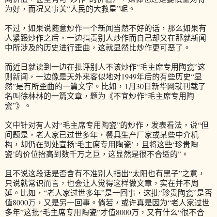
为好，而况又事关“人民的大救星”呢。
不过，如果说随意炒作一个新闻当然不好的话，那么如果有
人紧跟炒作之后，一边指责别人炒作而自己却又在那就新闻
中所涉及的历史进行歪曲，这就显然比炒作更可恶了。
而近日就读到一边在批评别人不该炒作“毛主席专用陶瓷”这
则新闻，一边像是天外来客似地对1949年后的有些历史“显
然”是有所歪曲的一篇文字。比如，1月30日新华网就刊载了
名叫徐林林的一篇文章，题为《不宜炒作“毛主席专用陶
瓷”》。
文中针对有人对“毛主席专用陶瓷”的炒作，发表看法，说“但
问题是，老人家已过世多年，餐具生产厂家或某些中介机
构，却仍在到处宣扬‘毛主席专用陶瓷’，且将这些‘珍贵陶
瓷’的价位抬高到数千万之巨，这显然是很不合适的”。
且不说这段话是否含有不准别人指出“太阳也有黑子”之意，
只说就常识而言，也会让人觉得这样做文章，实在并不周
延。比如，“老人家过世多年”是一回事，这批“珍贵陶瓷”是否
值8000万，又是另一回事。倘若，或许真是因为“老人家过世
多年”这批“毛主席专用陶瓷”才值8000万，又有什么“很不合