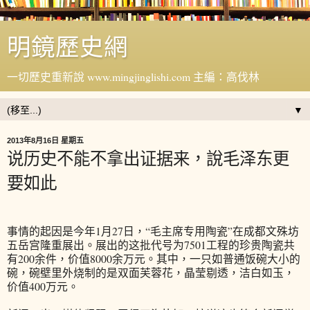
明鏡歷史網
一切歷史重新說 www.mingjinglishi.com 主編：高伐林
▼
2013年8月16日 星期五
说历史不能不拿出证据来，說毛泽东更
要如此
事情的起因是今年1月27日，“毛主席专用陶瓷”在成都文殊坊
五岳宫隆重展出。展出的这批代号为7501工程的珍贵陶瓷共
有200余件，价值8000余万元。其中，一只如普通饭碗大小的
碗，碗壁里外烧制的是双面芙蓉花，晶莹剔透，洁白如玉，
价值400万元。