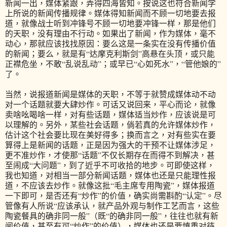
新闻一出，媒体紧跟，弄得四海皆知。按说这也符合新闻学
上所说的新闻传播规律。媒体得知新闻而不顾一切地要去报
道，就像战士听到冲锋号不顾一切地要冲锋一样，那是他们
的天职，没有理由不行动。如果出了新闻，作为媒体，毫不
动心，那就应该找找原因：要么这是一条实在没有传播价值
的新闻；要么，就是有“达摩克利斯剑”高悬在头顶，或只能
正襟危坐，不敢“乱说乱动”；或早已“心如死水”，“管他娘的”
了。
当然，说报道新闻是媒体的天职，不等于就赞成媒体动不动
对一个话题就要大肆炒作。可话又说回来，平心而论，就像
卖啥吆喝啥一样，对有些话题，媒体适当炒作，应该说是可
以理解的。另外，某些社会话题，倘若真的允许媒体炒作，
估计这个社会要比现在美好得多；换而言之，对有些实在要
算得上是新闻的话题，正是因为强大的干预不让媒体涉足，
更不准炒作，才使那“话题”不仅长期存在而得不到解决，甚
至闹成“大问题”，到了近乎不可收拾的地步。可即使这样，
我也知道，对相当一部分新闻话题，媒体也还是只能理性报
道，不应该去炒作。就像这批“毛主席专用陶瓷”，媒体报道
一下即可，是否还有“炒作”的价值，确实尚需斟酌“认定”。尽
管像有人所说“应该承认，就产品外观与制作工艺而言，这些
陶瓷餐具的确非同一般”（既“的确非同一般”，往往也就有新
闻价值，甚至有可“炒作”的价值），媒体也还是要慎重对待