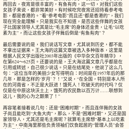
再回去，夜宵是很丰富的，有鱼有肉，这一切，对我们这些
女孩子来说，都非常美好。有时候吃完夜宵还招待看参考电
影，都是香港的。”看“参考电影”而且还“都是香港的”，我们
现在完全能理解。只是我实在不知道，是否这些伴舞的女孩
子比国家领导人尤其是比“毛主席”的身体还金贵，让毛“以吃
素为主”，而让这些女孩子伴舞后倒是“有鱼有肉”？
最后需要说的是，我们说话写文章，尤其说到历史，都不能
不拿出证据来。王大海的这篇文章被选入多种版本，这里是
根据人民文学出版社2003年出版的《中华杂文百年精华》，
在第624～625页。还要说的是，王大海这篇文章几乎都是在
引用或转述，自己很少说话。只是在结尾处，他说了这么几
句：“这位当年的美丽少女写得明白：时间是在1957年后的那
几年，那是怎样的‘岁月’？！”又说，“在全国，特别是本人所
在的河南省，不正是大跃进！饿死人！吹破天的时代吗？仅
仅是在中原这块沃土上，饿死的农民数以百万计……联想到
这儿，我的心为之颤栗了！”
再容笔者接着说几句：还是“困难时期”，而且连伴舞的女孩
子尚且能吃到“大鱼大肉”，那么，不是“困难时期”，又还是国
家领导人，尤其还是毛主席呢？就算毛主席想“基本上以吃素
为主”，中南海里那些负责领袖们饮食起居的“管理人员”会答