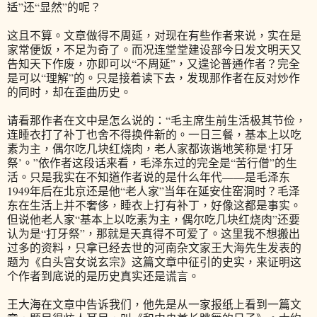
适”还“显然”的呢？
这且不算。文章做得不周延，对现在有些作者来说，实在是
家常便饭，不足为奇了。而况连堂堂建设部今日发文明天又
告知天下作废，亦即可以“不周延”，又遑论普通作者？完全
是可以“理解”的。只是接着读下去，发现那作者在反对炒作
的同时，却在歪曲历史。
请看那作者在文中是怎么说的：“毛主席生前生活极其节俭，
连睡衣打了补丁也舍不得换件新的。一日三餐，基本上以吃
素为主，偶尔吃几块红烧肉，老人家都诙谐地笑称是‘打牙
祭’。”依作者这段话来看，毛泽东过的完全是“苦行僧”的生
活。只是我实在不知道作者说的是什么年代——是毛泽东
1949年后在北京还是他“老人家”当年在延安住窑洞时？毛泽
东在生活上并不奢侈，睡衣上打有补丁，好像这都是事实。
但说他老人家“基本上以吃素为主，偶尔吃几块红烧肉”还要
认为是“打牙祭”，那就是天真得不可爱了。这里我不想搬出
过多的资料，只拿已经去世的河南杂文家王大海先生发表的
题为《白头宫女说玄宗》这篇文章中征引的史实，来证明这
个作者到底说的是历史真实还是谎言。
王大海在文章中告诉我们，他先是从一家报纸上看到一篇文