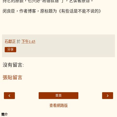
持它的原貌，也只好“将错就错”了，乞读者原谅。
闵良臣，作者博客，原标题为《有些话是不能不说的》
石獻正
於
下午1:45
分享
沒有留言:
張貼留言
‹
›
首頁
查看網路版
簡介