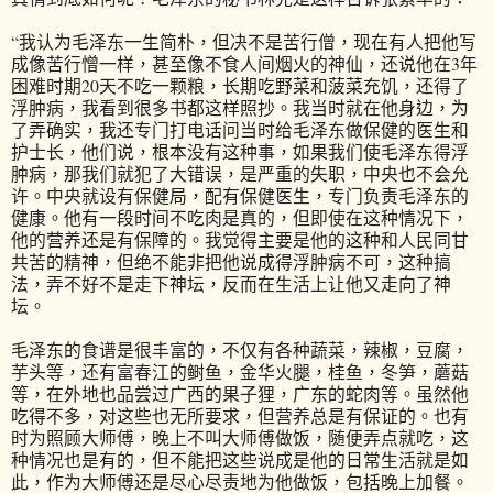
“我认为毛泽东一生简朴，但决不是苦行僧，现在有人把他写
成像苦行憎一样，甚至像不食人间烟火的神仙，还说他在3年
困难时期20天不吃一颗粮，长期吃野菜和菠菜充饥，还得了
浮肿病，我看到很多书都这样照抄。我当时就在他身边，为
了弄确实，我还专门打电话问当时给毛泽东做保健的医生和
护士长，他们说，根本没有这种事，如果我们使毛泽东得浮
肿病，那我们就犯了大错误，是严重的失职，中央也不会允
许。中央就设有保健局，配有保健医生，专门负责毛泽东的
健康。他有一段时间不吃肉是真的，但即使在这种情况下，
他的营养还是有保障的。我觉得主要是他的这种和人民同甘
共苦的精神，但绝不能非把他说成得浮肿病不可，这种搞
法，弄不好不是走下神坛，反而在生活上让他又走向了神
坛。
毛泽东的食谱是很丰富的，不仅有各种蔬菜，辣椒，豆腐，
芋头等，还有富春江的鲥鱼，金华火腿，桂鱼，冬笋，蘑菇
等，在外地也品尝过广西的果子狸，广东的蛇肉等。虽然他
吃得不多，对这些也无所要求，但营养总是有保证的。也有
时为照顾大师傅，晚上不叫大师傅做饭，随便弄点就吃，这
种情况也是有的，但不能把这些说成是他的日常生活就是如
此，作为大师傅还是尽心尽责地为他做饭，包括晚上加餐。