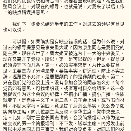
我们党的优良传统相符合的。我要着重说明的是，希望我们
整风会议上，对现在的领导，也就是说，对我来了以后工作
上的缺点错误提意见。
我们下一步要总结近半年的工作。对过去的领导有意见
也可以说，
可以提，如果确实是有缺点错误的话。但为什么说，对
过去的领导提意见是事关重大呢？因为康生同志是我们党的
副主席，现在去世了。曹大姐又被选为十一大的中央委员，
现在又离开了党校。所以，第一是可以提的，但是，提意见
必须遵守下面几条，第一，必须实事求是，为什么要提意
见，主要是为了分清是非，要摆事实，讲道理，防止不实之
辞，诬蔑更不允许，是要把颠倒了的是非颠倒过来。第二，
只在我们党的会议上提。没有参加会议的同志怎么办？每个
党员如有意见，可找组织谈，或者写材料交给组织。这一条
我提议作为这个会议的纪律，不搞小广播，搞小广播，性质
就变了，是自由主义了。第三条，只在会上讲，或写书面材
料，不贴大字报。第四，意见提了后怎么落实，怎么办？如
实向华主席，向几位副主席反映。请华主席、党中央去决
定。比如，刚才王富长同志讲的，会议简报组可以作为这一
轮会议的第一个简报增刊，不下发，送华主席。简报发出前
可以由发言同志再三审查。我们对会议负责，对同志们的发