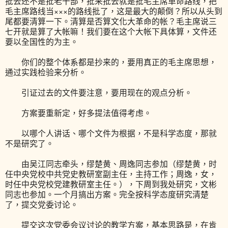
批去还不是批老干部，批来批去就是批毛主席革命路线，把
毛主席路线当×××的路线批了，这是最大的颠倒？所以从头到
尾都要清算一下。清算是否算文化大革命的帐？毛主席说三
七开就是算了大帐嘛！我们要在这个大帐下具体算，文件还
要以全国性的为主。
你们的整个体系都是抄来的，要用真正的毛主席思想，
通过实践检验来分析。
引证过去的文件要注意，要用现在的观点分析。
方案要重新定，好多提法值得考虑。
以哪个人讲话、哪个文件为根据，不是科学态度，那就
不是研究了。
由吴江同志牵头，缪楚黄、周逸同志参加（缪楚黄，时
任中央党校中共党史教研室副主任，主持工作；周逸，女，
时任中央党校党建教研室主任。），下周到我处研究，文彬
同志也参加。一个月搞出方案。完全按科学态度研究清楚
了，提交党委讨论。
提交这次党委会议讨论的教学方案，基本思路是，在肯