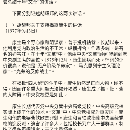
验总结十年“文革”的讲话。
下面分别记述胡耀邦的这两次讲话。
（一）胡耀邦关于支持揭露康生的讲话
（1977年9月3日）
康生是个野心家和阴谋家，善于投机钻营，长期以来，
他利用党内政治生活的不正常，纵横捭合，作恶多端，是有
名的迫害狂。在十年“文革”中，他由中央“文革”顾问爬到到党
中央副主席的高位。1975年12月，康生因病而死。悼词的评
价很高，说他是“无产阶级革命家”、“马克思列宁主义理论
家”、“光荣的反修战士”。
在揭批“四人帮”的斗争中，康生仍然是正面人物，碰不
得，因而许多重大问题无法揭开揭透。康生成了揭、批、查
的大障碍。中央党校更是如此。
康生长期代表党中央分管中央高级党校。中央高级党校
实际上成了他的领地。“文革”中，中央党校成为重灾区，康
生和他的老婆曹轶欧是罪魁。康生和曹轶欧指使中央高级党
校的造反派，迫害了许多人，包括校长到广大干部群众，制
造了很多冤假错案，干了大量坏事。