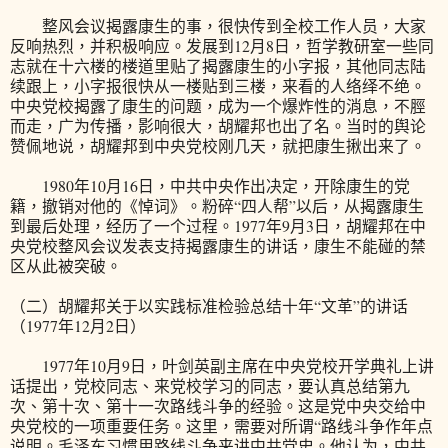
整风会议揭露康生的事，很快传到全校工作人员，大家
反响热烈，并积极响应。发展到12月8日，哲学教研室一些同
志就在十六楼的楼道里贴了揭露康生的小字报，其他同志陆
续跟上，小字报很快从一楼贴到三楼，来看的人络绎不绝。
中央党校揭露了康生的问题，成为一个爆炸性的消息，不脛
而走，广为传播，影响很大，胡耀邦也出了名。当时的舆论
赞佩地说，胡耀邦到中央党校刚几天，就把康生揪出来了。
1980年10月16日，中共中央作出决定，开除康生的党
籍，撤销对他的《悼词》。粉碎“四人帮”以后，从揭露康生
到最后处理，经历了一个过程。1977年9月3日，胡耀邦在中
央党校整风会议发表支持揭露康生的讲话，康生不能碰的禁
区从此被突破。
（二）胡耀邦关于以实践标准检验总结十年“文革”的讲话
（1977年12月2日）
1977年10月9日，叶剑英副主席在中央党校开学典礼上讲
话提出，党校同志、来党校学习的同志，要认真总结第九
次、第十次、第十一次路线斗争的经验。这是党中央交给中
央党校的一项重要任务。这里，需要对所谓“路线斗争作年点
说明。毛泽东习惯用路线斗争来讲中共党史。他认为，中共