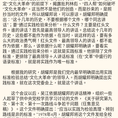
定“文化大革命”的前提下，揭露批判林彪、“四人帮”如何破坏
“文化大革命”。这当然不是他们的创造，而是抄来的，是照
抄当时的文件，所以胡耀邦说，可以原谅。胡耀邦明确提
出：“这十几年的历史，不要根据哪个文件、哪个同志讲
话”；要“通过实践检验来分析”。什么文件？主要是红头文
件。谁的讲话？首先是最高领导人的讲话。总结这十几年的
历史，这些都不能作为依据。在当时，说这样的话，要有多
么大的政治勇气啊！红头文件、最高领导人的讲话，都不能
作为依据，那么，该依据什么呢？胡耀邦明确讲，要看实
践，通过实践检验来分析。这就是实践标准。他排除了文件
标准，更排除了最高领导＋人讲话标准（在“文革”中盛行的
语录标准），就是将实践作为唯一标准。
根据我的研究，胡耀邦是我们党内最早明确提出用实践
标准检验总结“文化大革命”的领导人。而胡耀邦明确提出实
践标准，就在这次党委会上，就是这个讲话。
这个会议以后，吴江依据胡耀邦的讲话精神，组织一些
人起草了供中央党校学员学习讨论的文件，《关于研究第九
次、第十次、第十一次路线斗争若干问题（彺集意见
稿）》。这个文件明确提出：“应当以实践为检验真理、辨别
路线是非的标准。”1978年4月，胡耀邦将这个文件发给全校