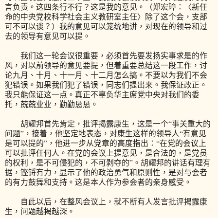
言负责。这四条行不行？这是我的意见。（郑宏璋：〈新任
命的中央党校科学社会主义教研室主任〉除了这个会，支部
可不可以谈？）我的意见可以笼统地讲，对现在的领导和过
去的领导有意见可以提。
我们这一轮会议很重要，必须首先要发扬实事求是的作
风，对以前领导的意见要提，但着重要总结这一段工作，讨
论九月、十月、十一月、十二月怎么搞。不要以为我们不会
犯错误。如果我们犯了错误，同志们提出来。我保证改正。
我只能保证这一点。真正不辜负华主席党中央对我们的委
托，兢兢业业，勤勤恳恳。
胡耀邦首先肯定，批评揭露康生，这是一个“事关重大的
问题”，接着，他坚定地表态，对康生这样的领导人“有意见
是可以提的”，他进一步从党章的高度指出：“在党的会议上
可以批评任何人。在党的会议上提意见，是合法的，是党员
的权利，是不可侵犯的，不可剥夺的”。胡耀邦的讲话有理有
据，铿锊有力，显示了他的政治勇气和原则性，是对与会者
的有力鼓舞和支持。这是本人作为参会者的亲身感受。
自此以后，在整风会议上，就不断有人发言批评揭露康
生，问题越揭越深。