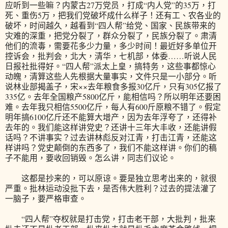
应听到一些嘛？内蒙古27万党员，打成“内人党”的35万，打
死、重伤5万，把我们党破坏成什么样子！还有工、农各业的
破坏，时间越久，越看到“四人帮”给党、国家、民族带来的
灾难的深重，把党分裂了，群众分裂了，民族分裂了。肃清
他们的流毒，需要花多少力量，多少时间！最近好多单位开
控诉会，批判会，北大，清华，七机部，体委……听说人民
日报社批得好。“四人帮”派太上皇，搞特务，这些事都惊心
动魄，清算这些人先根据大量事实，文件只是一小部分。听
说林业部揭盖子，宋××去年粮食多报30亿斤，只有305亿报了
335亿。去年全国粮产5800亿斤，能相信吗？所以明年还要困
难。去年我只相信5500亿斤，每人有600斤原粮不错了。假定
明年搞6100亿斤还不能算大增产，因为去年浮夸了，还得补
去年的。我们能这样讲党史？还讲十三年大丰收，还能讲假
话吗？不讲事实？过去讲林彪反对江青，打击江青，还能这
样讲吗？党史颠倒的东西多了，我们不能这样讲。你们的稿
子不能用，要收回销毁。怎么讲，同志们议论。
这都是抄来的，可以原谅。要是独立思考出来的，就很
严重。批林运动没批下去，是否伟大胜利？过去的提法灌了
一脑子，要严格审查。
“四人帮”夺权就是打击党，打击老干部，大批判，批来