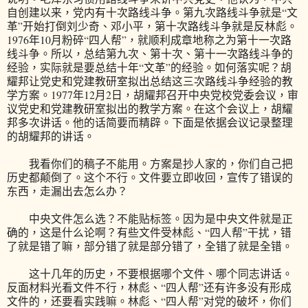
自创建以来，党内有十次路线斗争。第九次路线斗争就是“文
革”开始打倒刘少奇、邓小平，第十次路线斗争就是反林彪。
1976年10月粉碎“四人帮”，就顺利成章地称之为第十一次路
线斗争。所以，总结第九次、第十次、第十一次路线斗争的
经验，实际就是要总结十年“文革”的经验。如何落实呢？胡
耀邦让党史和党建教研室拟出总结这三次路线斗争经验的教
学方案。1977年12月2日，胡耀邦召开中央党校党委会议，审
议党史和党建教研室拟出的教学方案。在这个会议上，胡耀
邦多次讲话。他的话简要而精辟。下面是依据会议记录整理
的胡耀邦的讲话。
我看你们的稿子不能用。方案是抄人家的，你们自己把
历史都颠倒了。这个不行。文件要立即收回，宣传了错误的
东西，走漏出去怎么办？
中央文件怎么选？不能贴标签。因为是中央文件就是正
确的，这是什么论啊？有些文件受林彪、“四人帮”干扰，错
了就是错了嘛，部分错了就是部分错了，全错了就是全错。
这十几年的历史，不要根据哪个文件、哪个同志讲话。
反面材料光看文件不行，林彪、“四人帮”还有许多没有形成
文件的，还要看实践嘛。林彪、“四人帮”对党的破坏，你们