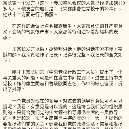
富长第一个发言（这时，参加整风会议的人数已经增加到180
多人）。他发言的题目是：《揭露康曹在党校干的坏事》。
他从十个方面进行了揭露。
在这样的会议上点名揭露康生，大家都意识到其严重意
义。会场的气氛很严肃。大家都等待和注视着胡耀邦的表
态。
王富长发言以后，胡耀邦讲话。他的讲话不紧不慢，字
斟句酌。我认真地作了记录，记得很完整。我记录的全文如
下：
刚才王富长同志（中央党校行政工作人员）提出了一个
事关重大的问题，就是他在发言中间提到了，过去主持中央
党校工作的康生同志和曹轶欧同志在工作中的缺点错误，提
出了批评。
一个党员对现在的领导，对过去的领导有意见可不可以
提呢？我看，有意见是可以提的。这是符合我们党的组织原
则的，是符合我们党的伟大领袖和导师毛主席的一贯教导
的，也是和这一次华主席亲自主持的党的十一大一再提倡的
要发扬我们党的民主，健全我们党的政治生活，恢复和发扬