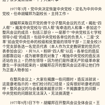
1977年3月，党中央决定恢复中央党校，定名为中共中央
党校，任命胡耀邦为副校长，主持工作。
胡耀邦采取召开党的骨干分子整风会议的方式，揭批“四
人帮”，揭发中央党校与“四人帮”有牵连的人和事。参加这个
整风会议的成员，包括三部分，一是那个“中央党校五七学校
领导小组”的成员，包括中央党校各单位的负责人，二是“文
革”前由党中央任命的校级和处室级的领导干部，三是全校25
个党支部各选一名党员代表（本人作为文史教研室的党员代
表参加会议），共70人。粉碎“四人帮”以后，各单位的造反
派都靠边站，成为被审查的对象了，唯独中央党校的造反派
还站在台上，仍然在领导。因为他们是所谓无产阶级革命家
康生一手扶持起来的。胡耀邦召开的整风会议还得让他们作
为正面人物参加。
在整风会议上，大家在揭露一些问题时，造反派就说，
这是康老指示的。他们检讨的口径是，没有很好听康老的招
呼。整风会议的与会者越来越意识到，不揭露康生的问题，
中央党校的问题就无法深入，无法搞清楚。
1977年9月3日下午，胡耀邦召开整风会议全体会议。王