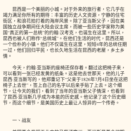
昆西是一个美丽的小城。对于外来的旅行者，它几乎在
竭力满足你所有的期待：丰富的历史人文资源，宁静的住宅
街区，和浪花拍打着的海岸风景。除了亚当斯父子，因在美
国独立战争期间任大陆会议主席，而被一些历史学家称为美
国“真正的第一总统”的约翰·汉考克，也诞生在这里。所以，
昆西也被人们称作“总统城”。在他们生活的时代，昆西还是
一个俭朴的小镇。他们不仅诞生在这里，短短4年的总统任期
一过，他们回归平民，也长久地生活在昆西的老屋，乡土乡
情。
今天，约翰·亚当斯的座椅还保存着。翻过这把椅子来，
可以看到一张已经发黄的纸条。这是他去世那天，他的儿子
昆西·亚当斯写的，他郑重记下“父亲于1826年7月4日坐在这把
椅子上去世”，签上自己的名字以后亲手贴了上去。这个细
节，让今天的我们，看到了当年的亚当斯父子情深，也看到
了昆西·亚当斯几乎成为本能的历史感。他记录了这个历史细
节，而这个细节，是美国历史上最让人惊异的一个传奇。
一、战友