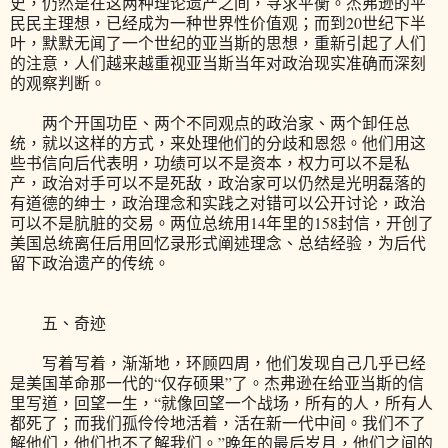
史，仍然是在这两种理论遗产之间，寻求平衡。杰弗逊的平
民民主理想，已经成为一种世界性价值观；而到20世纪下半
叶，默默无闻了一个世纪的亚当斯的思想，重新引起了人们
的注意，人们越来越重视亚当斯当年对政治现实准确而深刻
的观察判断。
两个开国功臣、两个不同观点的政治家、两个卸任总
统，就以这样的方式，来处理他们的分歧和恩怨。他们用这
些书信向后代表明，功绩可以不是资本，权力可以不是私
产，政治对手可以不是死敌，政治家可以仍然是光明磊落的
有道德的绅士，政治理念和实践之对错可以公开讨论，政治
可以不是肮脏的交易。两位总统用14年里的158封信，开创了
美国总统离任后用回忆录形式阐述理念、总结经验，为后代
留下政治遗产的传统。
五、奇迹
写着写着，渐渐地，环顾四周，他们发现自己几乎已经
是美国革命那一代的“仅存硕果”了。杰弗逊在给亚当斯的信
里写道，回望一生，“就像回望一个战场，所有的人，所有人
都死了；而我们孤伶伶地活着，活在新一代中间。我们不了
解他们，他们也不了解我们。”晚年的最后岁月，他们之间的