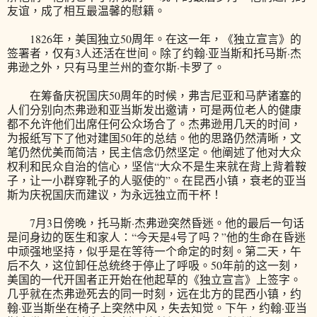
友谊，成了相互最温馨的慰籍。
1826年，美国独立50周年。在这一年，《独立宣言》的
签署者，仅有3人还活在世间。除了约翰·亚当斯和托马斯·杰
弗逊之外，只有马里兰州的查尔斯·卡罗了。
在筹备庆祝国庆50周年的时候，弗吉尼亚和马萨诸塞的
人们分别向杰弗逊和亚当斯发出邀请，可是两位老人的健康
都不允许他们出席任何公众场合了。杰弗逊用几天的时间，
为报纸写下了他对建国50年的总结。他的思路仍然清晰，文
笔仍然优美而简洁，民主信念仍然坚定。他阐述了他对大众
权利和民众自治的信心，坚信“大众不是生来就在背上背着鞍
子，让一小群穿靴子的人驱使的”。在昆西小镇，衰老的亚当
斯为庆祝国庆而建议，为永远独立而干杯！
7月3日傍晚，托马斯·杰弗逊突然昏迷。他的最后一句话
是问身边的医生和家人：“今天是4号了吗？”他的生命在昏迷
中顽强地坚持，似乎是在等待一个命定的时刻。第二天，午
后不久，这位卸任总统终于停止了呼吸。50年前的这一刻，
美国的一代开国者正开始在他起草的《独立宣言》上签字。
几乎就在杰弗逊死去的同一时刻，远在北方的昆西小镇，约
翰·亚当斯坐在椅子上突然中风，失去知觉。下午，约翰·亚当