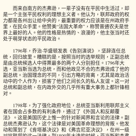
而来自南方的杰弗逊，一辈子没有在平民中生活过，却
是一个主张平民权利的理想主义者。他认为，联邦政府的权
力都是各州出让给中央的，最重要的权力应该是在州政府手
里，在民众手里。他赞美“法国大革命”，称赞普通农夫是世
界上最好的人。他的性格是热情的、浪漫的，他主张当时还
处于萌芽状态的平民政治。
1796年，乔治·华盛顿发表《告别演说》，坚辞连任总
统，回归故里。糟糕的是，按照当时的选举规则，正副总统
是由总统候选人中得票最多的两个人分别担任。1796年大
选，亚当斯当选为总统，而和他政见不合的杰弗逊成了他的
副总统。治国理念的不同，引出方略的背离，尤其是政治活
动中的个人作为，损害了他们之间长久的私人友谊。这一对
总统和副总统，在内政外交的几乎所有重大事务上都针锋相
对。
1798年，为了强化政府地位，总统亚当斯利用联邦主义
者在国会占多数的有利条件，通过了《外国人和反颠覆
法》。这是美国历史上惟一的针对新闻界和言论的法律。副
总统杰弗逊认为，这个法律是对美国革命理想的背叛。他发
动和策划了《肯塔基决议》和《弗吉尼亚决议》，在州一级
对抗联邦的这一法律。到1800年大选的时候，亚当斯和杰弗