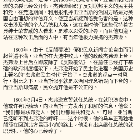
逊的决裂已经公开化。杰弗逊组织了反对联邦主义的民主共
和党，在竞选期间，利用报纸抨击亚当斯的治国方略是对美
国自由理想的背信弃义。使亚当斯感到倍受伤害的是，这种
攻击涉及他的个人品德和人格，这在当时他们这些保持着古
典绅士荣誉感的人看来，是难以忍受的耻辱。而且他知道，
站在这种攻击后面的人中，有当年他极力提携的杰弗逊。
1800年，由于《反颠覆法》侵犯民众新闻言论自由而引
起普遍不满，亚当斯在大选中败北，他的政敌杰弗逊上台。
杰弗逊上台后立即废除了《反颠覆法》。在前任已经打下基
础的政府制度框架下，杰弗逊开始了民主化进程。美国历史
上著名的“杰弗逊民主时代”开始了。杰弗逊的观点一时风
行，相比之下，亚当斯似乎就是以治国理念错误而下台的。
而亚当斯却痛感，民众抛弃他是不公正的。
1801年3月4日，杰弗逊宣誓就任总统。在就职演说中，
他或许有所触动，向亚当斯一方发出了和解的信息，他说：
“我们都是联邦党人，我们也都是共和党人。”可是，亚当斯
已经听不到杰弗逊的呼吁——这个时候，他的马车正孤独地
颠簸在回到北方昆西小镇的路上。他没有出席继任总统的就
职典礼。他的心已经碎了。