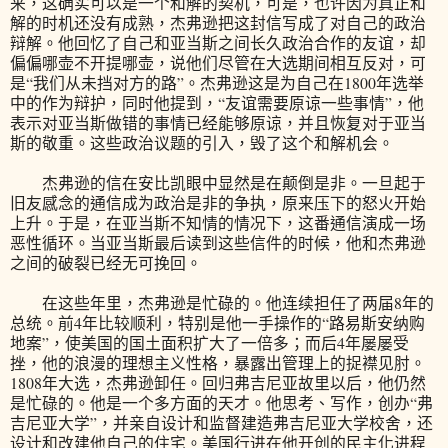
来，这确实可以是一个和解的契机，可是，也许因为真正和
解的时机还没有成熟，杰弗逊把这封信写成了对自己的政治
辩解。他回忆了自己和亚当斯之间长久政治合作的友谊，却
偏偏哪壶不开提哪壶，说他们尽管在大选期间相互反对，可
是“我们从未挡对方的路”。杰弗逊这是为自己在1800年选举
中的作为辩护，同时他提到，“友谊需要原谅一些事情”，他
表示对亚当斯做错的事情已经能够原谅，并且恢复对于亚当
斯的敬重。这些政治议题的引入，毁了这个和解机会。
杰弗逊的信在安比凯眼中显然是在颠倒是非。一旦起于
旧友感念的通信成为政治是非的争执，原来压下的怒火开始
上升。于是，在亚当斯不知情的情况下，这番通信演成一场
恶性循环。当亚当斯最后读到这些信件的时候，他和杰弗逊
之间的破裂已经无可挽回。
在这些年里，杰弗逊是忙碌的。他连续担任了两届8年的
总统。前4年比较顺利，特别是他一手操作的“路易斯安纳购
地案”，使美国的国土面积扩大了一倍多；而后4年屡屡受
挫，他的浪漫的理想主义性格，暴露出管理上的捉襟见肘。
1808年大选，杰弗逊卸任。回归弗吉尼亚故里以后，他仍然
是忙碌的。他是一个多方面的天才。他思考、写作，创办“弗
吉尼亚大学”，并亲自设计和监督建造弗吉尼亚大学校舍，还
设计和改建他自己的住宅。美国行进在他开创的民主化进程