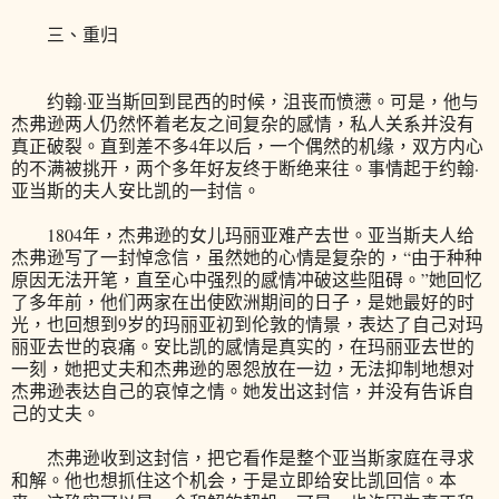
三、重归
约翰·亚当斯回到昆西的时候，沮丧而愤懑。可是，他与
杰弗逊两人仍然怀着老友之间复杂的感情，私人关系并没有
真正破裂。直到差不多4年以后，一个偶然的机缘，双方内心
的不满被挑开，两个多年好友终于断绝来往。事情起于约翰·
亚当斯的夫人安比凯的一封信。
1804年，杰弗逊的女儿玛丽亚难产去世。亚当斯夫人给
杰弗逊写了一封悼念信，虽然她的心情是复杂的，“由于种种
原因无法开笔，直至心中强烈的感情冲破这些阻碍。”她回忆
了多年前，他们两家在出使欧洲期间的日子，是她最好的时
光，也回想到9岁的玛丽亚初到伦敦的情景，表达了自己对玛
丽亚去世的哀痛。安比凯的感情是真实的，在玛丽亚去世的
一刻，她把丈夫和杰弗逊的恩怨放在一边，无法抑制地想对
杰弗逊表达自己的哀悼之情。她发出这封信，并没有告诉自
己的丈夫。
杰弗逊收到这封信，把它看作是整个亚当斯家庭在寻求
和解。他也想抓住这个机会，于是立即给安比凯回信。本