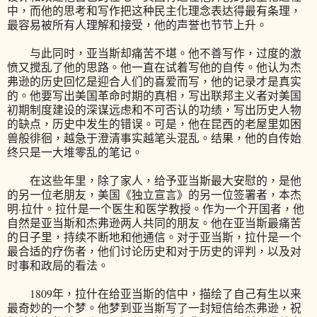
中，而他的思考和写作把这种民主化理念表达得最有条理，
最容易被所有人理解和接受，他的声誉也节节上升。
与此同时，亚当斯却痛苦不堪。他不善写作，过度的激
愤又搅乱了他的思路。他一直在试着写他的自传。他认为杰
弗逊的历史回忆是迎合人们的喜爱而写，他的记录才是真实
的。他要写出美国革命时期的真相，写出联邦主义者对美国
初期制度建设的深谋远虑和不可否认的功绩，写出历史人物
的缺点，历史中发生的错误。可是，他在昆西的老屋里如困
兽般徘徊，越急于澄清事实越笔头混乱。结果，他的自传始
终只是一大堆零乱的笔记。
在这些年里，除了家人，给予亚当斯最大安慰的，是他
的另一位老朋友，美国《独立宣言》的另一位签署者，本杰
明·拉什。拉什是一个医生和医学教授。作为一个开国者，他
自然是亚当斯和杰弗逊两人共同的朋友。他在亚当斯最痛苦
的日子里，持续不断地和他通信。对于亚当斯，拉什是一个
最合适的疗伤者，他们讨论历史和对于历史的评判，以及对
时事和政局的看法。
1809年，拉什在给亚当斯的信中，描绘了自己有生以来
最奇妙的一个梦。他梦到亚当斯写了一封短信给杰弗逊，祝