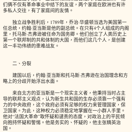
们俩不仅有革命事业中结下的友谊，两个家庭在欧洲也有许
多私人交往，有了家庭间的友情。
独立战争胜利后，1789年，乔治·华盛顿当选为美国第一
任总统，约翰·亚当斯是他的副总统。在只有4个人组成的内阁
里，托马斯·杰弗逊被任命为国务卿。他们创立了人类历史上
第一个联邦制的共和体制的大国，而他们这几个人，是创建
这一丰功伟绩的患难战友。
二、分裂
建国以后，约翰·亚当斯和托马斯·杰弗逊在治国理念和方
略上的分歧开始浮出水面。
来自北方的亚当斯是一个现实主义者，他秉持当时占主
导的联邦主义观点，认为新生共和国的生存必须靠一个强有
力的中央政府，这个政府必须有足够的权力来管理国家，保
卫国家。为此，这种权力必须稳定地掌握在一小群人手里。
他对“法国大革命”取怀疑和谴责的态度，对政治上的平民倾
向抱持怀疑和警惕。他是务实的、怀疑的，他主张精英治
国。