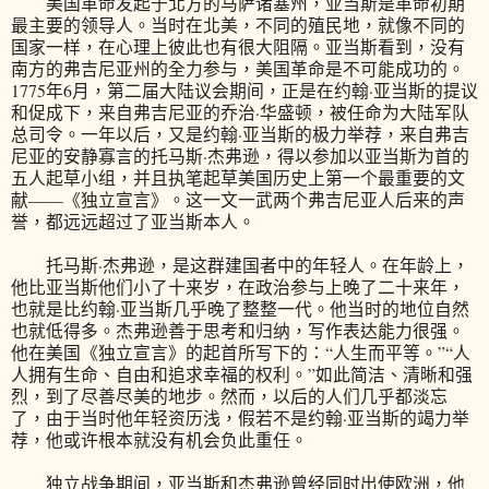
美国革命发起于北方的马萨诸塞州，亚当斯是革命初期
最主要的领导人。当时在北美，不同的殖民地，就像不同的
国家一样，在心理上彼此也有很大阻隔。亚当斯看到，没有
南方的弗吉尼亚州的全力参与，美国革命是不可能成功的。
1775年6月，第二届大陆议会期间，正是在约翰·亚当斯的提议
和促成下，来自弗吉尼亚的乔治·华盛顿，被任命为大陆军队
总司令。一年以后，又是约翰·亚当斯的极力举荐，来自弗吉
尼亚的安静寡言的托马斯·杰弗逊，得以参加以亚当斯为首的
五人起草小组，并且执笔起草美国历史上第一个最重要的文
献——《独立宣言》。这一文一武两个弗吉尼亚人后来的声
誉，都远远超过了亚当斯本人。
托马斯·杰弗逊，是这群建国者中的年轻人。在年龄上，
他比亚当斯他们小了十来岁，在政治参与上晚了二十来年，
也就是比约翰·亚当斯几乎晚了整整一代。他当时的地位自然
也就低得多。杰弗逊善于思考和归纳，写作表达能力很强。
他在美国《独立宣言》的起首所写下的：“人生而平等。”“人
人拥有生命、自由和追求幸福的权利。”如此简洁、清晰和强
烈，到了尽善尽美的地步。然而，以后的人们几乎都淡忘
了，由于当时他年轻资历浅，假若不是约翰·亚当斯的竭力举
荐，他或许根本就没有机会负此重任。
独立战争期间，亚当斯和杰弗逊曾经同时出使欧洲，他