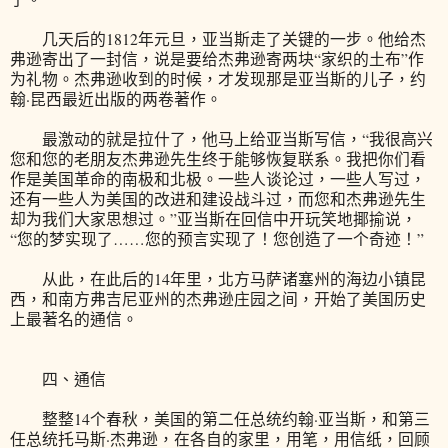
几天后的1812年元旦，亚当斯走了关键的一步。他给杰
弗逊寄出了一封信，说是要给杰弗逊寄两块“家织的土布”作
为礼物。杰弗逊收到的时候，才发现那是亚当斯的儿子，约
翰·昆西最近出版的两卷著作。
最激动的就是拉什了，他马上给亚当斯写信，“我很高兴
您和您的老朋友杰弗逊先生终于能够恢复联系。我把你们看
作是美国革命的南极和北极。一些人谈论过，一些人写过，
还有一些人为美国的改进和建设战斗过，而您和杰弗逊先生
却为我们大家思想过。”亚当斯在回信中开玩笑地揶揄说，
“您的梦实现了……您的预言实现了！您创造了一个奇迹！”
从此，在此后的14年里，北方马萨诸塞州的海边小镇昆
西，和南方弗吉尼亚州的杰弗逊庄园之间，开始了美国历史
上最著名的通信。
四、通信
整整14个春秋，美国的第二任总统约翰·亚当斯，和第三
任总统托马斯·杰弗逊，在各自的家里，用笔，用信纸，回顾