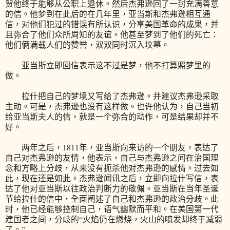
贺他终于能够从公职上退休。然后杰弗逊回了一封充满善意
的信。他梦到在此后的在几年里，亚当斯和杰弗逊相互通
信，对他们犯过的错误有所认识，分享美国革命的成果，并
且弥合了他们众所周知的友谊。他甚至梦到了他们的死亡：
他们俩满载人们的赞誉，双双同时沉入坟墓。
亚当斯立即回信表示这不过是梦，他不打算照梦里的
做。
拉什把自己的梦境又写给了杰弗逊。并建议杰弗逊采取
主动。可是，杰弗逊也没有这样做。也许他认为，自己当初
给亚当斯夫人的信，就是一个弥合的动作，可是结果却并不
好。
两年之后，1811年，亚当斯向来访的一个朋友，表达了
自己对杰弗逊的友情，他表示，自己与杰弗逊之间在治国理
念和方略上分歧，从来没有扼杀他对杰弗逊的感情。过去如
此，现在还是如此。杰弗逊闻讯之后，立即向拉什写信，表
达了他对亚当斯以往政治判断力的敬佩。亚当斯在当年圣诞
节给拉什的信中，全面阐述了自己和杰弗逊的政治分歧。此
时，他已经能够控制自己，语气幽默而平和。在美国第一代
建国者之间，分歧的“火焰仍在燃烧，火山的喷发却终于减弱
了。”