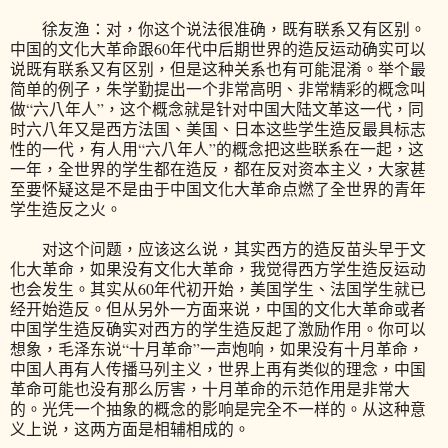
徐友渔：对，你这个说法很准确，既有联系又有区别。
中国的文化大革命跟60年代中后期世界的造反运动确实可以
说既有联系又有区别，但是这种关系也有可能混淆。举个最
简单的例子，朱学勤提出一个非常高明、非常精彩的概念叫
做“六八年人”，这个概念就是针对中国大陆文革这一代，同
时六八年又是西方法国、美国、日本这些学生造反最具标志
性的一代，有人用“六八年人”的概念把这些联系在一起，这
一年，全世界的学生都在造反，都在反对资本主义，大家甚
至要怀疑这是不是由于中国文化大革命点燃了全世界的青年
学生造反之火。
对这个问题，应该这么说，其实西方的造反苗头早于文
化大革命，如果没有文化大革命，我觉得西方学生造反运动
也会发生。其实从60年代初开始，美国学生、法国学生就已
经开始造反。但从另外一方面来说，中国的文化大革命或者
中国学生造反确实对西方的学生造反起了激励作用。你可以
想象，毛泽东说“十月革命”一声炮响，如果没有十月革命，
中国人再有人传播马列主义，世界上再有类似的理念，中国
革命可能也没有那么厉害，十月革命的示范作用是非常大
的。光凭一个抽象的概念的影响是完全不一样的。从这种意
义上说，这两方面是相辅相成的。