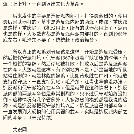
派马上上升，一直到退出文化大革命。
后来发生的主要是造反派内部打，打得最激烈的，使用
最厉害武器打的，基本是造反派内部的两派，成都、重庆都
是这样，重庆除了飞机没用上，所有的武器都用上了，湖南
也是这样，大多数省都是造反派两派内部打的，直到1968年
底左右，毛泽东不要了，统统赶下政治舞台。
所以真正的派系划分应该是这样：开始是造反派受压，
然后把保守派打垮，保守派1967年趁着军队镇压的时候，有
一个短暂的复辟，然后彻底被打败，打败以后是造反派两派
在内斗。大致就是这样。有个别地方不是，那是当地的军队
站得住脚的，就是林彪的嫡系，比如黄永胜在广州，他就敢
支持保守派，一直支持到底，毛泽东、江青也拿他没办法，
造反派和保守派始终在斗争，但是就算在这种情况下，造反
派内部的两派斗争也是非常剧烈的，只不过保守派始终没打
倒。这种情况有几个省例外，大多数省的模式都是我说的这
种，就是造反派把保守派打垮以后，造反派自己内部斗争，
一直发展到大规模的使用兵器的武斗，实际是造反派内部之
间的斗争。（未完待续）
共识网