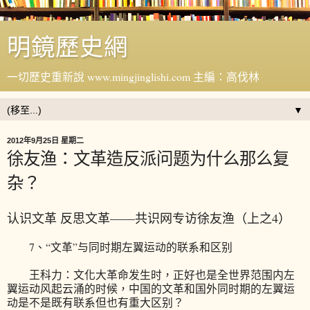
明鏡歷史網
一切歷史重新說 www.mingjinglishi.com 主編：高伐林
▼
2012年9月25日 星期二
徐友渔：文革造反派问题为什么那么复
杂？
认识文革 反思文革——共识网专访徐友渔（上之4）
7、“文革”与同时期左翼运动的联系和区别
王科力：文化大革命发生时，正好也是全世界范围内左
翼运动风起云涌的时候，中国的文革和国外同时期的左翼运
动是不是既有联系但也有重大区别？