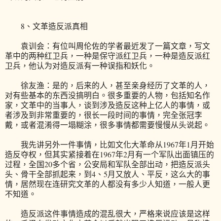
8、文革造反派真相
袁训会：有位叫周伦佐的学者最近发了一篇文章，写文
革中的两种红卫兵，一种是保守派红卫兵，一种是造反派红
卫兵，他认为对造反派有一种误指和妖化。
徐友渔：是的，后来的人，甚至亲身经历了文革的人，
对有些基本的东西没搞明白。很多重要的人物，包括知名作
家，文革中的当事人，谈到涉及造反这种上亿人的事情，或
者涉及到非常重要的，很长一段时间的事情，完全张冠李
戴，或者混淆得一塌糊涂，很多事情都需要慢慢从头说起。
我先讲另外一件事情，比如文化大革命从1967年1月开始
造反夺权，但其实紧接着在1967年2月有一个军队出面镇压的
过程，全国20多个省，公安局和军队全部出动，把造反派头
头、骨干全部抓起来，到4、5月又放人、平反，这么大的事
情，居然现在连研究文革的人都没有多少人知道，一般人更
不知道。
造反派这件事情造成的混乱很大，严格来说应该是这样