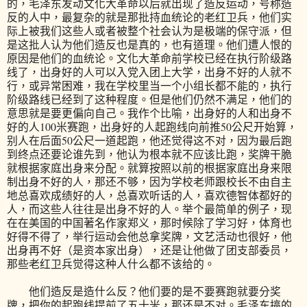
的，毛泽东发动文化大革命以后就出现了造反运动，号称造
反的人中，最复杂的就是那批持血统论的老红卫兵，他们实
际上被我们这些人或者被整个社会认为是极端的保守派，但
是这批人认为他们造反也是真的，也有道理。他们遭人恨的
原因是他们的血统论。文化大革命前学校已经在执行阶级路
线了，出身好的人可以入党入团上大学，出身不好的人就不
行，或异常困难，我在学校里当一个小组长都不能的，执行
阶级路线已经到了这种程度。但是他们仍然不满足，他们的
意思就是要更偏向自己。我作个比喻，出身好的人和出身不
好的人100米赛跑，出身好的人起跑线向前推50公尺开始算，
别人在后面50公尺一道起跑，他还觉得这不对，因为最后跑
到终点还要论谁先到，他认为根本就不应该比跑，奖牌干脆
就根据家庭出身来分配。就算按照以前的根据家庭出身来限
制出身不好的人，那还不够，因为学校老师跟校长不由自主
地总喜欢成绩好的人，总喜欢听话的人，喜欢德智体都好的
人，而这些人往往是出身不好的人。举个最简单的例子，现
在在美国的中国著名作家郑义，那时候除了学习好，体育也
好得不得了，举行运动会他总拿奖牌，文艺活动也很好，他
出身再不好（是资本家出身），还是让他做了团支部委员，
那些老红卫兵觉得这种人什么都不该给的。
他们造反是造什么反？他们要的是不要赛跑就要分奖
牌，把你的起跑线提前了五十米，那还是不对。毛泽东搞的