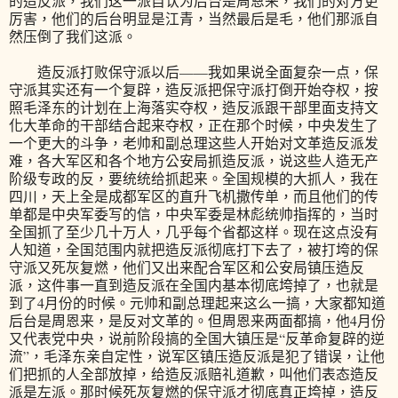
的造反派，我们这一派自认为后台是周恩来，我们的对方更
厉害，他们的后台明显是江青，当然最后是毛，他们那派自
然压倒了我们这派。
造反派打败保守派以后——我如果说全面复杂一点，保
守派其实还有一个复辟，造反派把保守派打倒开始夺权，按
照毛泽东的计划在上海落实夺权，造反派跟干部里面支持文
化大革命的干部结合起来夺权，正在那个时候，中央发生了
一个更大的斗争，老帅和副总理这些人开始对文革造反派发
难，各大军区和各个地方公安局抓造反派，说这些人造无产
阶级专政的反，要统统给抓起来。全国规模的大抓人，我在
四川，天上全是成都军区的直升飞机撒传单，而且他们的传
单都是中央军委写的信，中央军委是林彪统帅指挥的，当时
全国抓了至少几十万人，几乎每个省都这样。现在这点没有
人知道，全国范围内就把造反派彻底打下去了，被打垮的保
守派又死灰复燃，他们又出来配合军区和公安局镇压造反
派，这件事一直到造反派在全国内基本彻底垮掉了，也就是
到了4月份的时候。元帅和副总理起来这么一搞，大家都知道
后台是周恩来，是反对文革的。但周恩来两面都搞，他4月份
又代表党中央，说前阶段搞的全国大镇压是“反革命复辟的逆
流”，毛泽东亲自定性，说军区镇压造反派是犯了错误，让他
们把抓的人全部放掉，给造反派赔礼道歉，叫他们表态造反
派是左派。那时候死灰复燃的保守派才彻底真正垮掉，造反