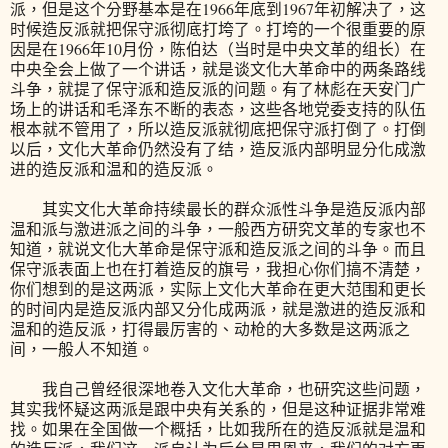
派，但是这个分野基本是在1966年底到1967年初解决了，这
时候造反派就把保守派彻底打垮了。打垮的一个很重要的原
因是在1966年10月份，陈伯达（当时是中央文革的组长）在
中央全会上做了一个讲话，就是谈文化大革命中的两条路线
斗争，就提了保守派和造反派的问题。有了林彪在天安门广
场上的讲话和毛泽东不断的表态，这些各地党委支持的队伍
根本就不管用了，所以造反派就彻底把保守派打倒了。打倒
以后，文化大革命仍然没有了结，造反派内部明显分化成激
进的造反派和温和的造反派。
其实文化大革命持续最长的群众派性斗争是造反派内部
温和派与激进派之间的斗争，一般西方研究文革的专家也不
知道，就说文化大革命是保守派和造反派之间的斗争。而且
保守派表面上也在打着造反的旗号，我担心你们搞不清楚，
你们想到的是这两派，实际上文化大革命在更大范围和更长
的时间内是造反派内部又分化成两派，就是激进的造反派和
温和的造反派，打得最厉害的、动枪的大多数是这两派之
间，一般人不知道。
我自己曾经很深地卷入文化大革命，也研究这些问题，
其实我怀疑这两派是跟中央有关系的，但是这种证据非常难
找。如果在全国做一个概括，比如我所在的造反派就是温和