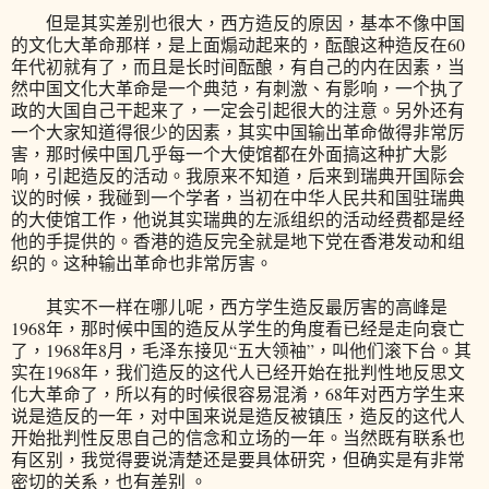
但是其实差别也很大，西方造反的原因，基本不像中国
的文化大革命那样，是上面煽动起来的，酝酿这种造反在60
年代初就有了，而且是长时间酝酿，有自己的内在因素，当
然中国文化大革命是一个典范，有刺激、有影响，一个执了
政的大国自己干起来了，一定会引起很大的注意。另外还有
一个大家知道得很少的因素，其实中国输出革命做得非常厉
害，那时候中国几乎每一个大使馆都在外面搞这种扩大影
响，引起造反的活动。我原来不知道，后来到瑞典开国际会
议的时候，我碰到一个学者，当初在中华人民共和国驻瑞典
的大使馆工作，他说其实瑞典的左派组织的活动经费都是经
他的手提供的。香港的造反完全就是地下党在香港发动和组
织的。这种输出革命也非常厉害。
其实不一样在哪儿呢，西方学生造反最厉害的高峰是
1968年，那时候中国的造反从学生的角度看已经是走向衰亡
了，1968年8月，毛泽东接见“五大领袖”，叫他们滚下台。其
实在1968年，我们造反的这代人已经开始在批判性地反思文
化大革命了，所以有的时候很容易混淆，68年对西方学生来
说是造反的一年，对中国来说是造反被镇压，造反的这代人
开始批判性反思自己的信念和立场的一年。当然既有联系也
有区别，我觉得要说清楚还是要具体研究，但确实是有非常
密切的关系，也有差别 。