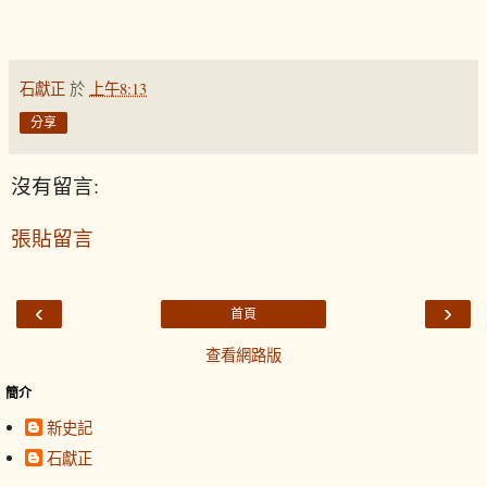
石獻正
於
上午8:13
分享
沒有留言:
張貼留言
‹
›
首頁
查看網路版
簡介
新史記
石獻正