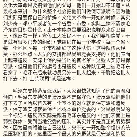
文化大革命是要搞倒他们的父母，他们一开始却不知道。从
最根本来讲，为什么整个社会把他们叫做保守派呢？因为他
们实际是要保自己的爹妈。文化大革命一开始的时候，其实
刘少奇、邓小平或者每一个省委、市委，实际上搞不清楚毛
泽东的目标是什么，出于本能总是要组织说群众来保卫自
己，像反右一样，宣传工人农民不干了，我们要相信党，于
是就有很多官办的组织，党组织在每一个学校、每一个省、
每一个地区、每一个市都组织了这种队伍。这种队伍从经
费、办公地点、人员的安排都是受到党委支持的，他们表面
上起来造反，实际上保的是当地的官老爷，这些人实际是保
守派，但是他们打的旗号也是造反。这种队伍马上被毛泽东
看穿了，毛泽东后来就动员另外一批人起来，干脆把这批人
打下去，打“上柴联司”就是这样。
毛泽东支持造反派以后，大家很快就知道了他的意图和
倾向，毛泽东支持的是造反派不是保守派，造反派就把他们
打下去了。所以首先有一个基本的对立就是保守派和造反
派，保守派实际就是保当地或本单位党委的，这是最明显的
一个标记。造反派实际是跟着毛泽东造反的，他们表面上是
弱势群体，受到当地党委的压制，其实并不是真正的弱势群
体，因为最高领袖在自己这边，只不过一开始整个组织系统
是压制他们的。这里面一个最大的分野就是保守派和造反