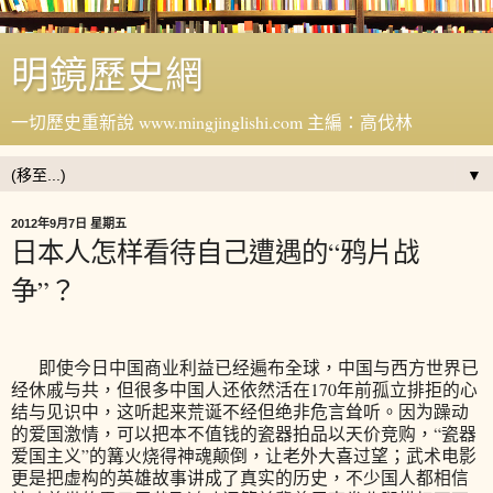
明鏡歷史網
一切歷史重新說 www.mingjinglishi.com 主編：高伐林
▼
2012年9月7日 星期五
日本人怎样看待自己遭遇的“鸦片战
争”？
即使今日中国商业利益已经遍布全球，中国与西方世界已
经休戚与共，但很多中国人还依然活在170年前孤立排拒的心
结与见识中，这听起来荒诞不经但绝非危言耸听。因为躁动
的爱国激情，可以把本不值钱的瓷器拍品以天价竞购，“瓷器
爱国主义”的篝火烧得神魂颠倒，让老外大喜过望；武术电影
更是把虚构的英雄故事讲成了真实的历史，不少国人都相信