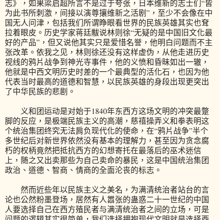
志》，如果梁启超所言不是过于夸张，日本维新的志士们“皆
为此书所刺激，间接以演尊攘维新之活剧”，至少不会像在中
国无人问津，包括我们所谓睁眼看世界的民族英雄其实也耷
拉着眼皮。历史学家蒋廷黻说林则徐“无疑的是中国旧文化最
好的产品”，但又说他其实只是爱惜名誉，他明白问题而不主
张改革。依我之见，林则徐还没有这样虚伪，从他走进历史
视线的鸦片战争到神光寺事件，他的义愤和昏昧如出一辙，
他就是中西文明历史时差的一个最典型的活化石，也因为他
代表当时最高的道德和智慧，以民族英雄的身段出现更突出
了中华民族的悲剧。
义和团运动是对始于1840年东西方这场文明的冲突最蹩
脚的反应，是极端民族主义的高潮，慈禧操弄义和拳表明这
个统治集团终究无法肩负现代化的使命，在“鸦片战争”半个
多世纪后对新世界依然没有基本的理解力，甚至因为贪念腐
朽的权柄竟然把抵抗西方的幻想寄托在最落后的巫术迷信
上，随之又出卖那些为自己卖命的暴民，这是中国统治集团
政治、道德、智商、情商的全面沦丧的标志。
然而近些年以民族主义之美名，为满清统治者站台的言
论也公然粉墨登场，居然有人嚣张的蛊惑二十一世纪的中国
人要选择自己在西方殖民者与满清统治者之间的立场，可是
问题的逻辑其实很简单，我们选择拥抱现代文明就是选择西