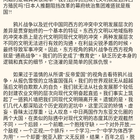
方殖民吗?日本人推翻阻挡改革的幕府统治集团难道就是叛
国?!
鸦片战争以及近代中国同西方的冲突中文明发展层次的
差异是贯穿始终的一个基本的特征。东西方文明以地域指称
的冲突本质上是古代文明同现代文明的冲突，两种发展层次
不同的文明无法进行有效的沟通，在利益尖锐矛盾的时候，
最终导致军事冲突。因此，东方视角的鸦片战争在西方视角
就是“通商战争”。我们的历史成了“教育史”，缺乏历史本身的
逻辑和真实的细节，它浇灌的是简单的民族仇恨。
如果过于滥情的从所谓“反帝爱国”的视角去看待鸦片战
争，从报仇雪恨的立场富国强兵，我们的世界观就无从超越
落后文明自欺欺人的自负，我们就无法从社会发展那个较低
的封建农业文明的层次向现代文明奋起直追。我们事实上筑
起了一道鸦片墙把我们同现代文明隔离开来。遗憾的是，我
们几代人都深陷这个历史观的泥坑中，这里沉淀的矫情、虚
妄、昏昧太过厚重，让人叹息。中日两国作为东亚文化圈的
两个大国，在类似的际遇中对现代文明的态度其历史观截然
不同，一个后顾，一个前瞻;一个抱残守缺，一个对外开放;一
个敌视，一个正视;一个排斥，一个学习;一个“中学为体西学
为用”，一个却要“脱亚入欧”义无反顾，结果，百年之后，脱