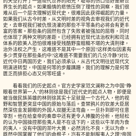
的天空打开了一道现代世界的阳光，耻辱的伤口恰好是新世
界生长的起点。如果煽情的悲愤压倒了理性的洞察，我们很
难从后一个层次理解近现代史，很难因此获得崛起的力量。
如果我们从古今时差，从文明时差的视角去审视我们的近代
史，去审视我们被仇恨浇灌的那些不平等条约必将会有更丰
富的答案。那些条约固然包含了失败者被强加的屈辱，同时
也体现了两种文明的差距。已经拥有近现代法治权利和司法
体系的欧美人恐怕很难接受残酷野蛮粗糙不堪的大清刑律，
治外法权之产生，这难道不是其中一个原因?这样类似因素有
多少贯穿在那些条约中?这难道不需要我们的几分冷静?对比
近代中日两国历史，我们必须承认，从古代文明往近现代文
明演进转型，中国是何等的步履蹒跚，我们的理解力是何等
匮乏而排拒心态又何等旺盛。
看看我们的历史起点。官方史学家范文澜称之为中国“睁
眼看世界第一人”的林则徐是我们近代史的起点人物，即便是
被当做民族英雄的林则徐其实十足就是一个古代人，他的视
野和智慧更突显中国的原始与落后。查禁鸦片的钦差大臣居
然深信金发碧眼的外国人双腿无法弯曲，一旦扑到即可任意
宰割。他在给皇帝的奏章中还有更令人捧腹的分析，他轻松
的认为中国操控那些夷人是不在话下的，这些以牛羊肉为食
的夷人，没有中国的茶叶大黄，必然消化不良，无以为命。
既然中国掌握了他们的命根子，岂有不能制服夷人之理?帝国