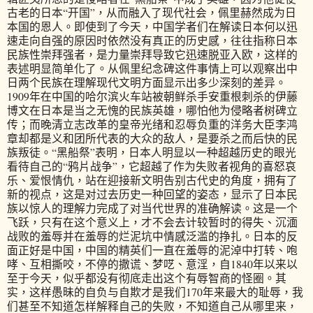
古老的日本“开国”，从而融入了现代社会，佩里赫然成为日
本国的恩人。即使到了今天，中国学者们在解读日本何以迅
速走向自强的原因时依然没有真正的历史感，往往指称日本
民族性崇拜强者，是力量崇拜导致它迅速脱亚入欧，这样的
表述明显简单化了。从佩里纪念碑这件事情上可以观察出中
日两个民族在理解现代文明方面显示出多少深刻的差异。
1909年在中国的哈尔滨火车站被朝鲜杀手安重根刺杀的伊藤
博文在日本是当之无愧的民族英雄，哪怕他为侵略者树碑立
传；而晚清立志改革的皇帝光绪和忍辱负重的洋务大臣李鸿
章却都是义和团所代表的大众的敌人，是要杀之而后快的民
族叛徒。“黑船祭”表明，日本人明显以一种超越历史的眼光
看待自己的“鸦片战争”，它超越了作为失败者视角的喜怒哀
乐、爱恨情仇，站在迎接新文明告别古代史的角度，拥有了
新的视点，这是对过去历史一种回望的姿态，显示了日本民
族以惊人的理解力完成了对当代世界的准确解读。这是一个
飞跃，只有在这个意义上，才不会去计较暂时的得失、沉湎
战败的羞辱并在羞辱的烂泥坑中情感泛滥的挣扎。日本的反
面正好是中国，中国的精英们一直在羞辱的泥淖中打转、咆
哮、互相撕咬，不停的撒谎、梦呓、意淫，自1840年以来以
至于今天，似乎都没有彻底走出这个有辱智商的怪圈。其
实，这样愚昧的自负与自欺才是我们170年来最大的耻辱，我
们甚至不知道怎样解释自己的失败，不知道自己从哪里来，