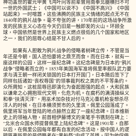
神功盖世的霍元甲黄飞鸿叶问等前辈曾用南拳北腿横扫不可
一世的外国武士；《中国可以说不》《中国不高兴》《中国
站起来》一时喧嚣，这些沸腾的民族主义情绪的起点无不在
1840年的鸦片战争。毫不夸张的讲，170年前的这场战争所激
发的民族主义心态在今天仍旧是一触即发的火山。环顾全
球，中国依然是世界上民族主义燃点很低的几个国家和地区
之一，我们的屈辱心结是不甘人后的。
如果有人胆敢为鸦片战争的侵略者树碑立传，不管是当
年还是今朝，国人恐怕要将之鼎烹而食。而在日本，就有一
座这样的公园，这样一座纪念碑。这纪念碑是为日本的“鸦片
战争”侵略者而立的。1853年美国海军准将佩里率舰队武力要
求与清王朝一样闭关锁国的日本打开国门，日本随后签下了
同样包括诸如“丧权辱国”的领事裁判权之类的不平等条约。
众所周知，这桩屈辱迅即演化为奋起图强的起点，大和民族
以谦卑之心拥抱现代文明，化危为机。在腐朽的满清操纵义
和拳“扶清灭洋”，用巫术加杂技对付马克沁重机枪妄想杀尽
洋人的时候，在日本横须贺市的久里滨，佩里公园落成了。
佩里将军当年登陆的地点赫然立起了一座纪念碑。日本维新
史上的领袖人物，前首相伊藤博文的亲笔手书镌刻在碑上：
“北米合众国水师提督佩里上陆纪念碑”。这是1901年，自那
以后，在佩里公园每年都有自发的纪念活动，按中国人的逻
辑匪夷所思的是侵略者在“黑船祭”中成了英雄，因为他促使