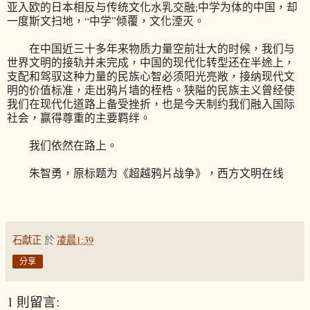
亚入欧的日本相反与传统文化水乳交融;中学为体的中国，却
一度斯文扫地，“中学”倾覆，文化湮灭。
在中国近三十多年来物质力量空前壮大的时候，我们与
世界文明的接轨并未完成，中国的现代化转型还在半途上，
支配和驾驭这种力量的民族心智必须阳光亮敞，接纳现代文
明的价值标准，走出鸦片墙的桎梏。狭隘的民族主义曾经使
我们在现代化道路上备受挫折，也是今天制约我们融入国际
社会，赢得尊重的主要羁绊。
我们依然在路上。
朱智勇，原标题为《超越鸦片战争》，西方文明在线
石獻正
於
凌晨1:39
分享
1 則留言: