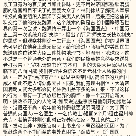
最正直有为的官员尚且如此昏昧，更不用说帝国那些脑满肠
肥的昏官和目不识丁的芸芸大众了。林则徐从了解夷人军事
情报的角度组织人翻译了有关夷人的资讯，后来还把这些资
料交给了他的好友魏源，这个线索的确是古老中国睁眼看世
界的第一次尝试，魏源终于弄出一个《海国图志》，中国历
史上第一次系统介绍“夷情”，提出了所谓“师夷之长技以制夷”
的思想。但观察林则徐一生行止，《海国图志》的的世界眼
光可以说在他身上毫无反应。给他治过小肠疝气的美国医生
想送给这位钦差大臣三件礼物地理书、地图册、地球仪，这
不过是一个普通老外的善意，我们的民族英雄竟然要求送礼
者打报告，写送礼请愿书!何等不可一世的天朝大臣!彰显居高
临下的八面国威!我们有理由深信这不是老林个人私德的问
题，一定为了“民族尊严”，彰显中央帝国居高临下的八面国
威才如此不近人情倨傲无礼。同时我们有理由相信，大清帝
国满朝文武大多都会同老林做出差不多的举止来，不过这样
的行为，哪有一丁点放眼世界的胸怀，像一个要开启新文
明，搞改革开放的人物吗?如果说这些事情是他刚开始接触洋
务，觉悟还不高，晚年他的扑腾就更说明问题了。为了两个
普通的英国人(一名医生、一名传教士)短期(6个月)租住福州神
光寺，老愤青林则徐此时正好养病在家，为此竟然上串下
跳，发动士绅，施压官府，上书皇帝，号召组织民团，为了
驱赶这两个不期而至的老外直闹得乌烟瘴气。《海国图