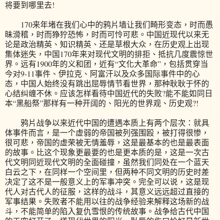
将要到哪里去!
170来年堵在我们心中的鸦片墙让我们畸形变态，时而愚
昧滑稽，时而狰狞恐怖，时而可怜可悲。中国近现代以来无
论是政治精英、知识精英、还是草根大众，在历史观上出现
集体迷失，中国170年来对现代文明的排拒、抵抗几度震惊世
界。远有1900年的义和团，近有“文化大革命”，包括贯穿当
今对9-11事件、伊拉克、阿富汗以及众多国际事件中的心
态，中国人始终没有跳出屈辱情节看世界，那种耿耿于怀的
心结纠缠不休。应该怎样看待中国近代的失败?能不能如同日
本“黑船祭”那样有一种开阔的、阳光的世界观、历史观?!
鸦片战争以来近代中国的遭遇本质上有两个层次：就具
体事件而言，是一个虚弱的帝国被列强围殴，被打得很惨，
很可悲，帝国的虚荣被无情羞辱，这是最基本的也是最表面
的故事。比这个现象更最要的也是更本质的是，这是一次古
代文明同近现代文明的全面碰撞，虽然我们同处在一个蓝天
白云之下，在同样一个空间里，但两种不同文明的历史时差
决定了这不是一般意义上的军事冲突。完全可以说，这是现
代人对古代人的征服，这样的战斗，其意义远远超过直接的
军事结果。失败者不能用以往的战争经验来解释这场新的战
斗，不能简单的陷入复仇雪恨的传统故事。战争给古代中国