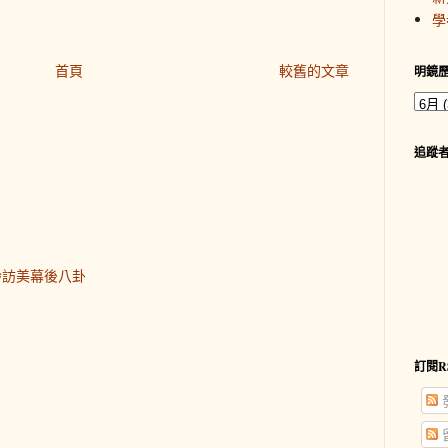
學
首頁
較舊的文章
明鏡
追蹤
齡訪美幕後八卦
訂閱R