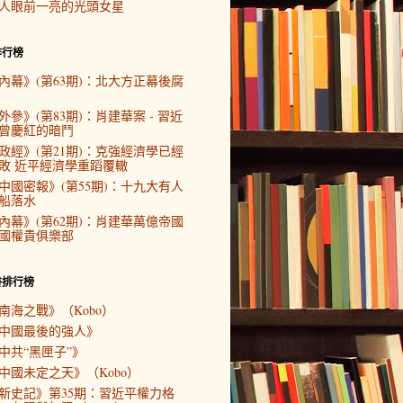
人眼前一亮的光頭女星
排行榜
內幕》(第63期)：北大方正幕後腐
外參》(第83期)：肖建華案 - 習近
曾慶紅的暗鬥
政經》(第21期)：克強經濟學已經
敗 近平經濟學重蹈覆轍
中國密報》(第55期)：十九大有人
船落水
內幕》(第62期)：肖建華萬億帝國
國權貴俱樂部
書排行榜
南海之戰》（Kobo）
中國最後的強人》
中共“黑匣子”》
中國未定之天》（Kobo）
新史記》第35期：習近平權力格