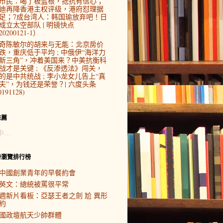
市民：喝了板蓝根，抵抗有信心；
迪再降香港主权评级，港府怼理据
足；7成台湾人：韩国瑜放弃吧！日
成立太空部队 | 明镜快点
0200121-1）
奇陈敏尔的胡来与无能：北京房价
跌，重庆低于平均 ; 中俄伊“海洋力
新三角”，冲着美国来？中美抗衡科
战才是关键 ; 《反渗透法》闯关，
的是中共统战 ; 李小龙女儿告上“真
夫”，为钱还是荣誉？| 六度头条
0191128)
推薦
中…
時瀏覽排行榜
中國創業青年的早餐約會
英文：總統被罵很平常
週新片看板：亞瑟王者之劍 尬 異形
約
國政壇航天少帥群體