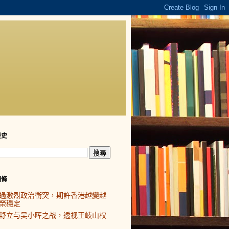
歷史
頭條
過激烈政治衝突，期許香港越變越
榮穩定
舒立与吴小晖之战，透视王岐山权