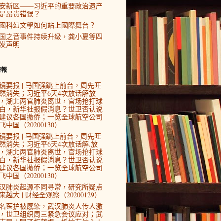
安新区——习近平的重要政治遗产
是昂贵错误？
國科幻文學如何站上國際舞台？
国之音事件持续升级，龚小夏等四
发声明
時報
镜要报 | 马国强跳上前台，周先旺
然消失；习近平6天4次放话解放
，湖北两官肺炎离世，官场抢打球
白，新华社报假消息？世卫否认说
建议各国撤侨；一览全球航空公司
飞中国（20200130）
镜要报 | 马国强跳上前台，周先旺
然消失；习近平6天4次放话解.放
，湖北两官肺炎离世，官场抢打球
白，新华社报假消息？世卫否认说
建议各国撤侨；一览全球航空公司
飞中国（20200130）
汉肺炎起源不同寻常，研究所疑点
来越大 | 财经全观察（20200129）
4名医护被感染，武汉肺炎人传人激
，世卫组织周三紧急会议应对；武