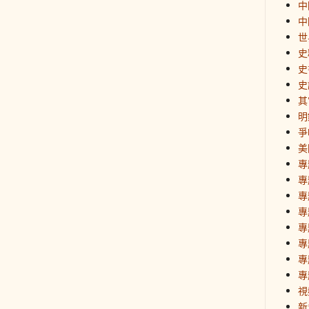
中
中
世
史
史
史
其
明
爭
美
專
專
專
專
專
專
專
專
視
新