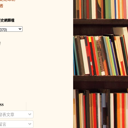
者
歷史網歸檔
者
SS
發表文章
留言