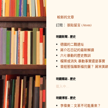
較新的文章
訂閱：
張貼留言 (Atom)
明鏡新聞 - 歷史
德國的二戰遺址
蔣介石日記的最新解讀
六七暴動的歷史教訓
檔案或消失 暴動事實還是事實
曾經惹惱羅斯福伉儷？ 蔣宋美
明鏡雜誌 - 歷史
載入中…
明鏡博客 - 歷史
李偉東：文革不可能重來？