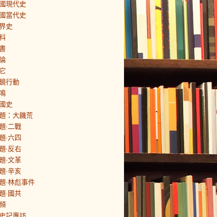
國現代史
國當代史
界史
料
書
論
它
鏡行動
鳴
國史
題：大饑荒
題·二戰
題·六四
題·反右
題·文革
題·辛亥
題·林彪事件
題·國共
頻
史記專訪