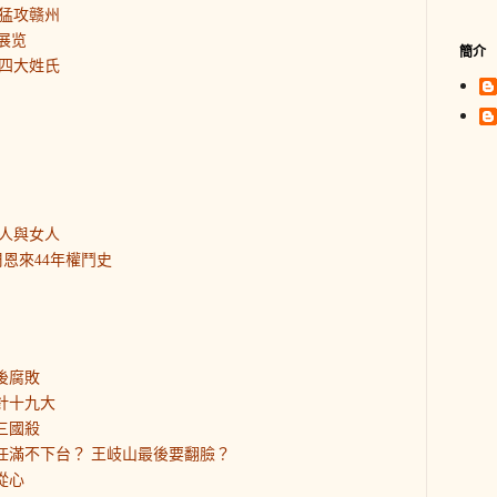
猛攻赣州
展览
簡介
四大姓氏
人與女人
恩來44年權鬥史
後腐敗
針十九大
三國殺
平任滿不下台？ 王岐山最後要翻臉？
從心