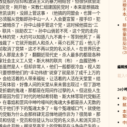
汉
教徒般的信仰和激进主义的暴力相结合，但很快就会走
穆
如国民党，刚开始，宋教仁组建国民党时，本来是想搞政
不
世凯谈判，没顾上管这事，（他搞的同盟会，也算一个
本
（2
必须服从党魁即孙中山一人，入会要宣誓，按手印，犯
仁被暗杀了，孙中山接手管这个党，这时候他提出“三
蔡
惨
、联共、扶助农工”。孙中山倘若不死，这个党的走向
量
大林的党，大约可以知道八九不离十。等到他死了，蒋
技
独裁了。它就开始抓人和杀人，蒋介石死了后，他儿子
反
功
前取消了党禁，这才不再以党的名义杀人。在世界历史
(2
杀人那是太多了，翻翻近现代史，杀人最多的都是各种
家社会主义工人党，斯大林的联共（布），血腥恐怖，
魁虽然是人，但却非常人，他们一般都很冷血，视人如
編輯
只要想想他们的“丰功伟绩”说穿了就是杀了成千上万的
載入
，会给活着的人带来福祉，让活着的人活在天堂里。结
己有体验，好像人间的天堂从来未曾出现过。但丁游地
24小
受折磨的鬼魂，那都是在阳间作过孽的人。但这些人生
那是因为但丁时代的地狱希特勒、斯大林等现代党魁还
和
，在毒焰和罡风中呻吟嚎叫的鬼魂大多都是杀人无数的
蔡
死于他们手下的冤魂太多了。每个冤魂嘘口气，就使他
本
的党魁为什么会那样肆无忌惮地胡作非为？很简单，那
聖
员和信徒。党员和信徒认为以党的名义杀人和消灭异己
中
难由此开始。据说至高无上的党魁是在斗争中产生的。