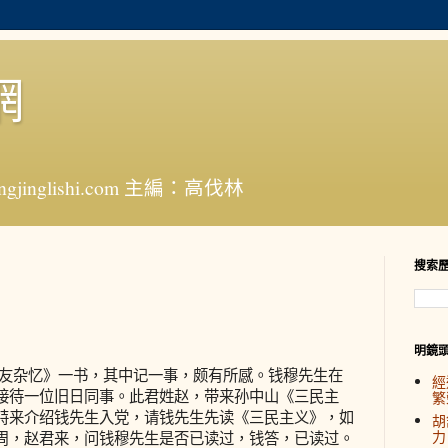
網
jinglishi.com 主編：高伐林
搜索
明鏡
友杂忆》一书，其中记一事，颇有所感。钱穆先生在
經
接待一位旧日同事。此君姓赵，带来孙中山《三民主
繁
特来介绍钱先生入党，请钱先生先读《三民主义》，如
胡
力
周，赵君来，问钱穆先生是否已读过，钱答，已读过。