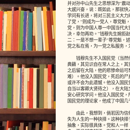
并对孙中山先生之思想深为“震动
大感兴奋，说：既如此，那就快
学问有长进，将对三民主义大力
了党，“则成为一党人，尊党魁
党，则为中国人尊一中国当代大
决，幸勿再劝。”钱穆先生婉拒
二：一是不想一辈子“尊党魁，
党之私在焉，为一党之私服务，
钱穆先生不入国民党（当然他
典籍，其见识自在常人之上，其
之后留在大陆，他的悲惨命运可
难）。他没入国民党，死后的尸
或许不会为此遗憾。他没入国民
自当以客卿大贤待之），在大陆
安心研究学问。他没入国民党，
国民党的理论家，他成了中国几
由此，我想到，倘若因为信仰
失为人生的一种抉择。这种抉择
抽象，实际很具体。党和人一样