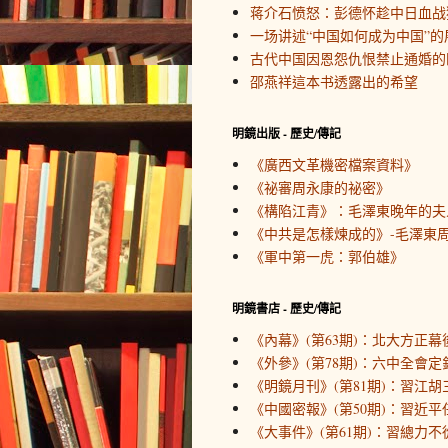
蒋介石愤怒：彭德怀趁中日血战
一场讲述“中国如何成为中国”的
古代中国因恩怨仇恨禁止通婚的
邵燕祥這本书透露出的希望
明鏡出版 - 歷史/傳記
《廣西文革機密檔案資料》
《祕審周永康的祕密》
《構陷江青》：毛澤東晚年的夫
《中共是怎樣煉成的》-毛澤東周
《軍中第一虎：郭伯雄》
明鏡書店 - 歷史/傳記
《內幕》(第63期)：北大方正幕
《外參》(第78期)：六中全會定
《明鏡月刊》(第81期)：習江胡
《中國密報》(第50期)：習近
《大事件》(第61期)：習總力不