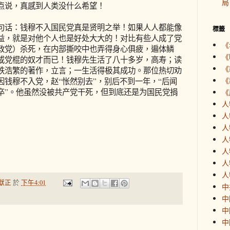
局
点说，真感到人类没什么希望！
话：钱穆不入国民党真是贤明之举！如果人人都能像
標籤
益，就是对他个人也是好处大大的！对比有些人成了党
《
政党）杀死，在内部撕咬中也弄得身心俱疲，遍体鳞
《
或党棍的奴才而已！钱穆先生活了八十多岁，高寿；读
《
帙浩繁的著作，立言；一生活得极其成功。那位热切劝
《
钱穆不入党，赵“怅然别去”，别后不到一年，“后闻
卒”。他虽然没被共产党干死，但到底还是为国民党捐
《
人
人
人
人
人
人
人
獻正
於
下午4:01
中
中
中
中