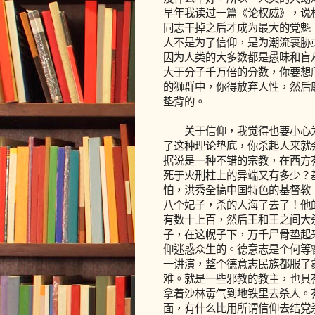
早年我读过一篇《论权威》，说
同志干掉之后才成为最大的党魁
人不是为了信仰，是为潮流裹胁
因为人类的大多数都是愚昧和盲
大于分子千万倍的分数，你要想
的狮群中，你得放弃人性，然后
垫背的。
关于信仰，我觉得也要小心为
了这种理论垫底，你杀起人来就
据说是一种不错的宗教，在西方
死于火刑柱上的异端又有多少？
怕，洪秀全搞中国特色的基督教
八个妃子，杀的人海了去了！他
有数十上百，然后王和王之间大
子，在这幌子下，万千尸骨垫起
仰迷惑众生的。德意志是个何等
一讲演，整个德意志民族都服了
难。就是一些邪教的教主，也具
拿着沙林毒气到地铁里去杀人。
面，有什么比用所谓信仰去结党