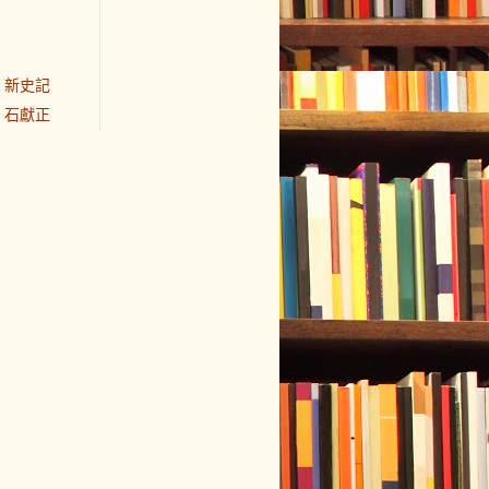
新史記
石獻正