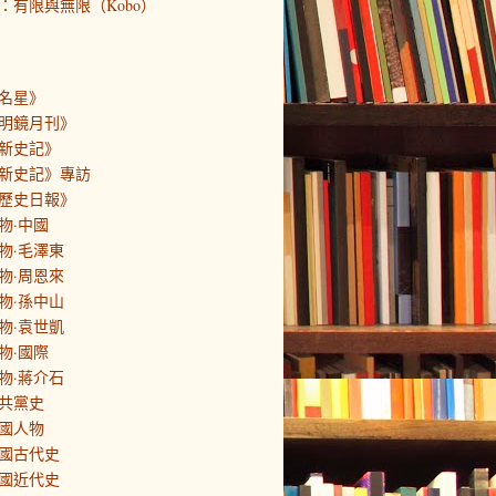
：有限與無限（Kobo）
名星》
明鏡月刊》
新史記》
新史記》專訪
歷史日報》
物·中國
物·毛澤東
物·周恩來
物·孫中山
物·袁世凱
物·國際
物·蔣介石
共黨史
國人物
國古代史
國近代史