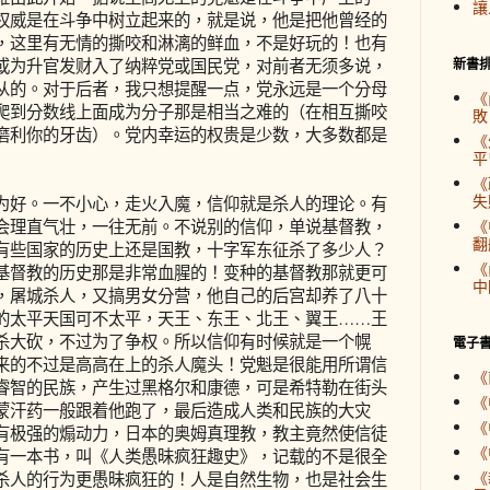
讓
权威是在斗争中树立起来的，就是说，他是把他曾经的
，这里有无情的撕咬和淋漓的鲜血，不是好玩的！也有
或为升官发财入了纳粹党或国民党，对前者无须多说，
新書
从的。对于后者，我只想提醒一点，党永远是一个分母
《
爬到分数线上面成为分子那是相当之难的（在相互撕咬
敗
磨利你的牙齿）。党内幸运的权贵是少数，大多数都是
《
平
《
失
好。一不小心，走火入魔，信仰就是杀人的理论。有
会理直气壮，一往无前。不说别的信仰，单说基督教，
《
翻
有些国家的历史上还是国教，十字军东征杀了多少人？
《
基督教的历史那是非常血腥的！变种的基督教那就更可
中
，屠城杀人，又搞男女分营，他自己的后宫却养了八十
的太平天国可不太平，天王、东王、北王、翼王……王
杀大砍，不过为了争权。所以信仰有时候就是一个幌
電子
来的不过是高高在上的杀人魔头！党魁是很能用所谓信
《
睿智的民族，产生过黑格尔和康德，可是希特勒在街头
《
蒙汗药一般跟着他跑了，最后造成人类和民族的大灾
《
有极强的煽动力，日本的奥姆真理教，教主竟然使信徒
《
有一本书，叫《人类愚昧疯狂趣史》，记载的不是很全
《
杀人的行为更愚昧疯狂的！人是自然生物，也是社会生