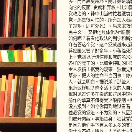
多，而且越变越坏。刚开始是清
向它的反面--贪腐和弄权。比
党政治的，孙中山当时忙着跟袁
党，那是很可怕的，所有加入者
了规矩，即可处死）。后来宋教
民主义”，又把他具体化为“联俄
如何呢？看看他取法的列宁和斯
介石管这个党，这个党就越来越
蒋经国又管了好多年。小蒋临死
上，党魁以所谓信仰和党的名义
各样的党干的，比如希特勒的国
令人发指！据我的观察，独裁党
草芥，把人的性命不当回事。你
人，就会明白。据说杀了那些人
果怎么样呢？侥幸活下来的人自
狱时见过许多在毒焰和罡风中饱
前作的孽真不值得受这般酷刑。
没去报到。如今你再到地狱看看
独裁党的党魁，不为别的，只因
们皮开肉绽，毒焰焚身！独裁党
是因为他们手下有太多太多的党
没什么不好，所以，人类的大劫