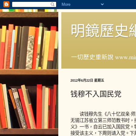
明鏡歷史
一切歷史重新說 www.ming
2012年6月22日 星期五
钱穆不入国民党
读钱穆先生《八十忆双亲·师
无锡江苏省立第三师范教书时，
义》一书，自云已加入国民党。
接受该主义，下周则请入党。下