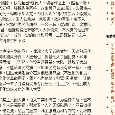
佩服”，认为超出“现代人一切著作之上”。赵君一听，
雄
还
入党吧！钱穆先生回答：这事我已认真想过，如果将来
中
阐扬。但却不想入党。为什么呢？钱穆先生云：假如入
，述党义，国人认余为一党服务，效力有限。余不入
美
人
贤，宏扬中国民族精神，一公一私，感动自别。余意已
赵君，但话说得还算客气。大体说来，不入党的理由有
述党义”，成为一党的奴才和喉舌；二是既结党，总有一
明鏡
为钱先生所不取。
明
突
也没入别的党），体现了大学者的睿智，因谙熟历代
军
贤明和风骨真令人感佩也！倘若他入了国民党，49年
蛋
不
想而知，（当然，他没有选择留在大陆，逃脱了大劫
停
身上不能盖国民党旗（不知国民党有没有这一套），他
明
党，国民党党魁蒋介石对他还挺尊重（不是他的党员，
突
文化大革命期间，蒋介石为他修了别墅“素书楼”，让他
军
蛋
所以一辈子并没有受命专门研究“三民主义”，他没成为
不
千年灿烂文化的传人大贤！
停
武
某主义而入党，投入了某个阵营，为信仰而战，也不
越
于个人是福是祸，那就看个人的因缘际遇了。党看似很
1
，也会变，给我的感觉，凡主张暴力和专制的，变坏的
增