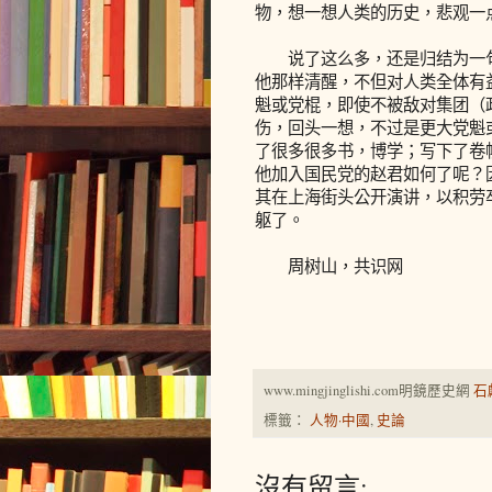
物，想一想人类的历史，悲观一
说了这么多，还是归结为一句
他那样清醒，不但对人类全体有
魁或党棍，即使不被敌对集团（
伤，回头一想，不过是更大党魁
了很多很多书，博学；写下了卷
他加入国民党的赵君如何了呢？因
其在上海街头公开演讲，以积劳
躯了。
周树山，共识网
www.mingjinglishi.com明鏡歷史網
石
標籤：
人物·中國
,
史論
沒有留言: