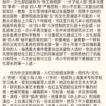
劫中，文化部因被称为“帝王将相部”、“才子佳人部”而多次遭
到“革命”，并由“四人帮”严格控制。邓小平在第二次复出时曾
就军队、教育、文化等领域开展过全面整顿，但限于当时的
政治局势，要想彻底改变极“左”的文化思潮是不可能的。可
群众对舞台上只有几个样板戏、书店里只有几本小说的枯燥
局面早有意见，对“四人帮”爪牙控制的文化部十分反感。动
乱结束之后，邓小平再次复出，在中央领导研究分工时，他
自告奋勇分管科学教育，十分重视文化建设工作。文化部是
被“四人帮”破坏最厉害的部门，积重难返，最需要一个既有
资历又有文化素养的领导去管一管。邓小平是个念旧情和重
实你的人，每遇重大事件需要派出关键性人选时，他总会首
先想到曾经在兰起工作过的同事或部下，他熟悉他们了的能
力和特长。几次会议商讨之后，邓小平的老部下黄镇成了文
化部长的第一人选。
作为外交家的黄镇，人们已经相当熟悉，而作为“文化
人”的他，可能少有人知。17岁时，他就到上海美术专科学校
学习美术，受到刘侮粟等人培养。他还在新华艺术大学读
书，研究和从事艺术教育。在红五军团担任宣传干事的时
候，他编写歌曲，编辑剧本，写标语，绘画，并且参加唱
歌、演戏，领导“猛进”剧牡。他曾参加《杀上庐山》的戏剧
演出，上台演过蒋介石。在长征途中，他写了不少歌剧和话
剧，其中比较有影响的是《英勇上前线》和《破草鞋》等。