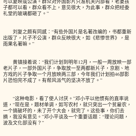
可以复映或公演。群众对外国影片只准机关内部看，老婆孩
子都可以看，群众看不上，意见很大，为此事，群众把经委
礼堂的玻璃都砸了。”
刘复之颇有同感：“有些外国片是名著改编的，书都重新
出版了，片子不公演，群众反映很大，如《悲惨世界》，是
雨果名著嘛。”
黄镇接着说：“我们计划到明年12月，一般一周放映一部
老片子，一部外国片子，争取放一至两都新片子，京剧、地
方戏的片子争取一个月放映两三部，今年我们计划拍46部影
片恐怕完不成了。有帮风派气的坚决不放了。”
“这种电影，看了使人讨厌。”邓小平以他惯有的直率说
道，“现在是，题材单调，如写农村，就只突出一个贫雇农，
一个搞破坏的，未了开个大会，就完了。这些事，你们去
摘，我没有意见。”邓小平谈及一个重要话题：“理论问题，
波及文化部没有？”