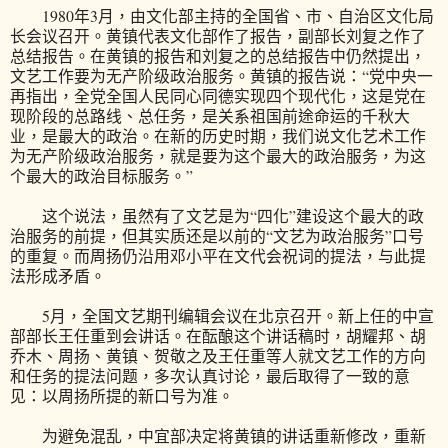
1980年3月，由文化部主持的全国省、市、自治区文化局
长会议召开。黄镇代表文化部作了报告，副部长刘复之作了
总结报告。在黄镇的报告和刘复之的总结报告中仍然提出，
文艺工作要为无产阶级政治服务。黄镇的报告说：“党中央一
再指出，全党全国人民同心同德实现四个现代化，这是党在
现阶段的总路线、总任务，是关系祖国前途命运的千秋大
业，是最大的政治。在新的历史时期，我们说文化艺术工作
为无产阶级政治服务，就是要为这个最大的政治服务，为这
个最大的政治目标服务。”
这个说法，虽然有了文艺是为“四化”建设这个最大的政
治服务的前提，但其实质还是以前的“文艺为政治服务”口号
的重复。而周扬仍沿用邓小平在文代会祝词的提法，与此提
法形成矛盾。
5月，全国文艺期刊编辑会议在北京召开。新上任的中宣
部部长王任重到会讲话。在酝酿这个讲话稿时，胡耀邦、胡
乔木、周扬、黄镇、贺敬之及王任重等人就文艺工作的方向
和任务的提法问题，多次认真讨论，最后取得了一致的意
见：以周扬所提的新口号为准。
为避免混乱，中宜部决定将黄镇的讲话重新修改，重新