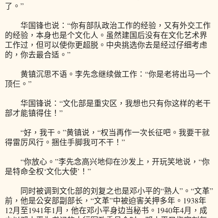
了。”
华国锋也说：“你有部队政治工作的经验，又有外交工作
的经验，本身也是个文化人。虽然建国后没有在文化艺术界
工作过，但可以使你更超脱。中央挑选你去是经过仔细考虑
的，你去最合适。”
黄镇沉思不语。李先念继续做工作：“你是老将出马一个
顶仨。”
华国锋说：“文化部是重灾区，我想也只有你这样的老干
部才能镇得住！”
“好，我干。”黄镇说，“权当再作一次长征吧。我要干就
得雷厉风行。捆住手脚我可不干！”
“你放心。”李先念高兴地仰在沙发上，开玩笑地说，“你
是特命全权‘文化大使’！”
同时被调到文化部的刘复之也是邓小平的“熟人”。“文革”
前，他是公安部副部长，“文革”中被迫害关押多年。1938年
12月至1941年1月，他在邓小平身边当秘书。1940年4月，成