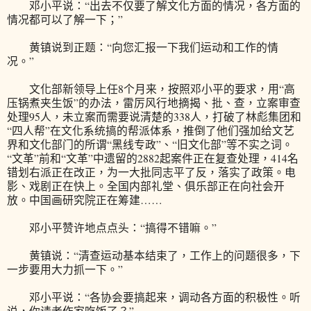
邓小平说：“出去不仅要了解文化方面的情况，各方面的
情况都可以了解一下；”
黄镇说到正题：“向您汇报一下我们运动和工作的情
况。”
文化部新领导上任8个月来，按照邓小平的要求，用“高
压锅煮夹生饭”的办法，雷厉风行地摘揭、批、查，立案审查
处理95人，未立案而需要说清楚的338人，打破了林彪集团和
“四人帮”在文化系统搞的帮派体系，推倒了他们强加给文艺
界和文化部门的所谓“黑线专政”、“旧文化部”等不实之词。
“文革”前和“文革”中遗留的2882起案件正在复查处理，414名
错划右派正在改正，为一大批同志平了反，落实了政策。电
影、戏剧正在快上。全国内部礼堂、俱乐部正在向社会开
放。中国画研究院正在筹建……
邓小平赞许地点点头：“搞得不错嘛。”
黄镇说：“清查运动基本结束了，工作上的问题很多，下
一步要用大力抓一下。”
邓小平说：“各协会要搞起来，调动各方面的积极性。听
说，你请老作家吃饭了？”