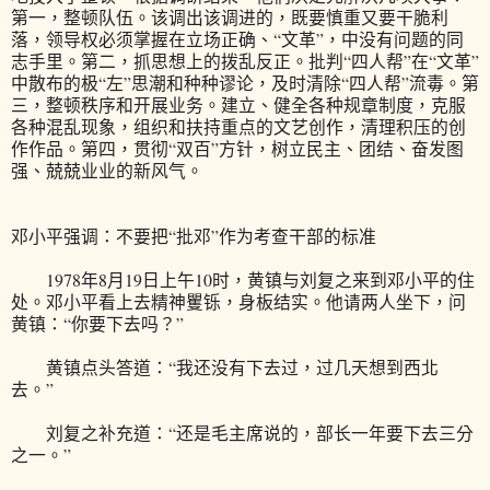
第一，整顿队伍。该调出该调进的，既要慎重又要干脆利
落，领导权必须掌握在立场正确、“文革”，中没有问题的同
志手里。第二，抓思想上的拨乱反正。批判“四人帮”在“文革”
中散布的极“左”思潮和种种谬论，及时清除“四人帮”流毒。第
三，整顿秩序和开展业务。建立、健全各种规章制度，克服
各种混乱现象，组织和扶持重点的文艺创作，清理积压的创
作作品。第四，贯彻“双百”方针，树立民主、团结、奋发图
强、兢兢业业的新风气。
邓小平强调：不要把“批邓”作为考查干部的标准
1978年8月19日上午10时，黄镇与刘复之来到邓小平的住
处。邓小平看上去精神矍铄，身板结实。他请两人坐下，问
黄镇：“你要下去吗？”
黄镇点头答道：“我还没有下去过，过几天想到西北
去。”
刘复之补充道：“还是毛主席说的，部长一年要下去三分
之一。”