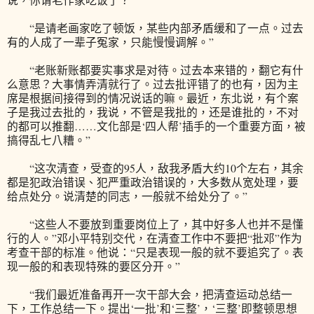
“是请老画家吃了顿饭，某些内部矛盾缓和了一点。过去
有的人成了一辈子冤家，只能慢慢调解。”
“老账新账都要实事求是对待。过去本来错的，翻它有什
么意思？大事情弄清就行了。过去批评错了的也有，因为主
席是根据间接得到的情况说话的嘛。最近，东北说，有个案
子是我过去批的，我说，不管是我批的，还是谁批的，不对
的都可以推翻……文化部是‘四人帮’插手的一个重要方面，被
搞得乱七八糟。”
“这次清查，受查的95人，敌我矛盾大约10个左右，其余
都是犯政治错误、犯严重政治错误的，大多数从宽处理，要
给点处分。说清楚的同志，一般就不给处分了。”
“这些人不要放到重要岗位上了，其中好多人也并不是懂
行的人。”邓小平特别交代，在清查工作中不要把“批邓”作为
考查干部的标准。他说：“只是表现一般的就不要追究了。表
现一般的和表现特殊的要区分开。”
“我们最近准备再开一次干部大会，把清查运动总结一
下，工作总结一下。提出‘一批’和‘三整’，‘三整’即整顿思想