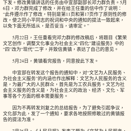
下发。修改黄镇讲话的任务由中宣部副部长邓力群负责。5月
6日，邓力群完成了修改，并在给王任重的信中作了说明：
“此件遵示作了修改，特别是第11页和第17页作了原则性的修
改，使之同小平同志的祝词和中央的通知的提法一致起来，
以免卞面无所适从，是否妥当，请审定。”
5月22日，王任重看完邓力群的修改稿后，将题目《繁荣
文艺创作，调整文化事业为社会主义“四化”建设服务》中的
“四”改为“现代”二字，并致信黄镇，表达了自己的意见。
5月24日，黄镇看完报告，同意按此下发。
中宣部在转发这个报告的通知中，对“文艺为人民服务、
为社会主义服务”的内涵也作出解释：文艺为人民服务的含义
是，为最广大的人民群众，首先是为工农兵服务。文艺为社
会主义服务的含义是，为社会主义的政治、经济、文化、军
事等各个方面的根本需要服务。
因为不再转发刘复之的总结报告，为了避免引起争议，
文化部为此，发了一个通知，要求各地按照修敢过的黄镇报
告的提法为准。
7月26日，《人民日报》发表了题为《文艺为人民服务，