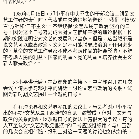
作者的心声。”
1980年1月16日，邓小平在中央召集的干部会议上讲到文
艺工作者的责任时，代表党中央清楚地解释说：“我们坚持‘双
百’方针和‘三不主义’，不继续捉‘文艺从属于政治’这样的口
号，因为这个口号容易成为对文艺横加干涉的理论根据，长
期的实践证明它对文艺的发展利少害多。但是，这当然不是
说文艺可以脱离政治。文艺是不可能脱离政治的。任何进步
的、革命的文艺工作者都不能不考虑作品的社会影响，不能
不考虑人民的利益、国家的利益、党的利益。培养社会主义
新人就是政治。”
邓小平讲话后，在胡耀邦的主持下，中宣部召开过几次
会议，传达学习邓小平的讲话，讨论文艺与政治的关系，试
图为新时期文艺提出一个新的口号。
在有理论界和文艺界参加的会议上，与会者对邓小平提
出的不提“文艺从属于政治”的意见一致赞成，但对于文艺与
政治的关系问题，以及新口号的提法上有很大的争议，有的
人甚至认为“文艺为政治服务”的口号应该继续用。与中宣部
的几次会议相伴随，报刊上对这一问题的讨论也如火如荼。