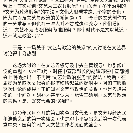
释上，首次强调“文艺为工农兵服务”，而舍弃了多年沿用的
“文艺为政治服务”的提法。文化人很看重这几个字的变化，
因为它涉及文艺与政治的关系问题，对于今后的文艺创作方
向十分重要。但也有一些人并不赞成这种改变，他们质问
道：“文艺不为政治服务为谁服务？哪个时代不是文以载道，
道不就是政治吗？”
于是，一场关于“文艺与政治的关系”的大讨论在文艺界
讨论得十分热烈。
这场大讨论，在文艺界领导及中央主管领导中也引起广
泛的重视。1979年3月，时任中宣部部长的胡耀邦在中宣部例
会上明确提出，不再用“文艺为政治服务”的提法。稍后，在
周扬为第四次文代会的报借稿所起草的提纲中，对如何吸收
这次讨论的成果、正确阐述文艺与政治的关系，也是考虑最
多的一个问题。胡乔木甚至认为，能否正确阐述文艺与政治
的关系，是开好文代会的“关键”。
1979年10月召开的第四次全国文代会，是文艺界经历10
年浩劫之后的第一次盛会，也是邓小平复出之后第一次代表
党中央、国务院同广大文艺工作者见面的盛会。