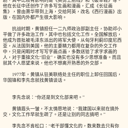
他在长征中还创作了许多写生画和漫画，汇成《长征画
集》，曾由萧华带到上海，交给阿英，改名《西行漫画》出
版，在国内外都产生很大影响。
抗战时期，黄镇担任一二九师政治部副主任，协助邓小
平做了许多政治工作，其中也包括文化工作。全国解放后，
他成为首批被毛泽东派出的将军大使，从匈牙利蓟印度尼西
亚，从法国到美国，他的主要精力都用在复杂的外交工作
中，只是闲暇时才写写字画点画，多数送铪了求字求画的
人，对于重操文化“旧业”，确实也没有多少思想准备。而且
就其个人愿望来说，他也不想离开熟悉的外交部。
1977年，黄镇从驻美联络处主任的职位上卸任回国后，
华国锋和李先念就找黄镇谈话。
李先念说：“你还是到文化部来吧。”
黄镇眉头一皱，不太情愿地说：“我建国以来就在搞外
交，文化工作早就生疏了。还是让别的同志搞吧。”
李先念不肯松口：“老干部懂文化的，数来数去只有你