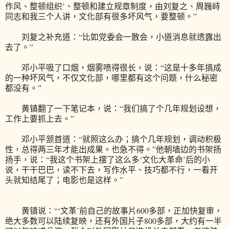
作风、整顿组织’、整顿和建立规章制度，由刘复之、周巍峙
同志和我三个人讲，文化部有很多坏风气，要整顿。”
刘复之补充道：“比如党委会一散会，小道消息就透露出
去了。”
邓小平吸了口烟，烟雾喷得很长，说：“这是十多年搞成
的一种坏风气，不仅文化部，哪里都有这个问题，什么秘密
都没有。”
黄镇翻了一下笔记本，说：“我们搞了个几年规划设想，
工作上要抓上去。”
邓小平颔首道：“就照这么办；搞个几年规划，调动积极
性，总得两三年才能出成果。也急不得。”他朝墙边的书架扬
扬手，说：“我这个书架上摆了这么多‘文化大革命’后的小
说，干干巴巴，读不下去，写作水平、技巧都不行，一看开
头就知结尾了；电影也是这样。”
黄镇说：“‘文革’前自己的故事片600多部，正加快复审，
绝大多数可以陆续复映，还有外国片子800多部，大约有一半