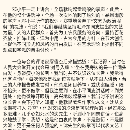
邓小平一走上讲台，全场就响起雷鸣般的掌声。此后，
在他的整个讲话冲，全场一次次地响起了热烈的、暴风雨般
的掌声。邓小平所作的祝词，郑重地舍弃了“文艺为政治服
务”的提法，他说：“我们要继续坚持毛泽东同志提出的文艺
为最广大的人民群众，首先为工农兵服务的方向，坚持百花
齐放、推陈出新、洋为中用、古为今用的方针，在节术创作
上提倡不同形式和风格的自由发展，在艺术理论上提倡不同
观点和学派的自由讨论。”
一位与会的评论家缪俊杰后来描述道：“我记得，当时在
人民大会堂开文代会是‘对号入座。’坐在我旁边的是一位满头
白发、身躯瘦小的长者。我当时并不认识这位长者，我觉得
他有点‘怪’。每次他都是找到位置就坐下，从不跟人讲话，台
上的人作报告或发言时，他总是闭目养神，或伏案瞌睡，既
不抬头，更不鼓掌。但我注意到，在小平同志讲话时，到关
键处，他微微睁开眼睛，高兴地鼓起掌来。我当时不讲识这
位长者。会下打听才知道，他就是著名作家沈从文。沈从文
长期被打入‘冷宫’，他对文坛的冷淡是可以理解的。经过那么
多磨难，几乎心如死水的沈先生，听到小平同志讲话，也高
兴地鼓了掌。我想，这是他由衷的掌声，不是敷衍，不是髓
大流，更不是任何人强迫的。沈先生的鼓掌可以代表文艺工