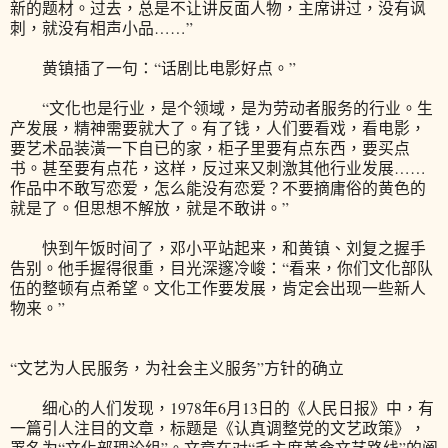
新的题材。过去，总是不让讲反面人物，主席讲过，没有讽
刺，就没有相声小品……”
黄镇插了一句：“话剧比电影好点。”
“文化也是行业，是个领域，是为劳动者服务的行业。生
产发展，精神需要就大了。有了钱，人们要看戏，看电影，
要艺术品装潢一下自已的家，柜子里要有点东西，要买点
书。甚至要有点花，这样，反过来又刺激其他行业发展……
作品中不敢写恋爱，怎么能没有恋爱？不要摘庸俗的黄色的
就是了。但思想不解放，就是不敢讲。”
快到午饭时间了，邓小平站起来，和黄镇、刘复之握手
告别。他手握得很重，目光深邃冷峻：“看来，你们文化部队
伍的整顿有点希望。文化工作要发展，肯定会出现一些新人
物来。”
“文艺为人民服务，为社会主义服务”方针的确立
细心的人们发现，1978年6月13日的《人民日报》中，有
一篇引人注目的文章，标题是《认真调整党的文艺政策》，
署名为“文化部理论组”。文章在对“毛主席革命文艺路线”的阐