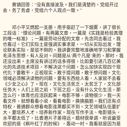
黄镇回答：“没有直接波及。我们是清楚的，党组开过
会，务了务虚，党组六个人观点一致。”
邓小平又燃起一支册，用手驱赶了一下烟雾，讲了很长
工段话：“理论问题，有两篇文章，一篇是《实践是检验真理
的唯一标准》；一篇是劳动分配的文章，先念同志看过，我
也看过。它们实际土是强调实事求是，一切从实际出发，理
论联系实际，是驳不倒的。我讲要完整地准确地学习和掌握
毛泽东思想，有人反对。问题是从‘两个凡是’来的，那时，我
还没出来。主席没有讲过的话多得很，比如要引进几百亿美
元的先进技术项目，不解决这个问题，怎么加快实现四个现
代化？要敢干，正视现实，敢于提问题，敢于想问题。文化
领域必须解决读物的问题，要有东西给人看，人家就不去看
《少女之心》了。现在，文化生活贫乏，太贫乏了，文化部
任务大。人们上班之前，下班之后，没有什么文化生活，那
怎么行。体育也应活跃起来。电影不够，读物很少，我一天
看文件，就想看看小说，看看电影，换换脑筋。我们还有点
特权，普通群众想看电影连票都买不到。文艺领域队伍要扩
大，要培养人才，培养新作家。现在写作手法、电影镜头，
水平都太低了，比香港片子差得远。题材很单调，听说最受
欢迎的是《枫叶红了的肘候》，轰动一时。我看就是因为是