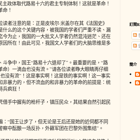
的民主政体取代路易十六的君主专制体制！这就是革命！
革命！
读者注意的是：正是皮埃尔·米盖尔在其《法国史》
訂閱R
是什么的这个关键内容，被我国的学者们严重不读、漏
迄今为止，我国的一大批文人学者仍然混沌迷茫、还在
原因所在！由此可见，我国文人学者们的大脑思维是多
争中，国王“路易十六退却了”。最重要的是，“路
簡介
革命）一滴血也没有流。”请各位读者睁大眼睛再仔细
血也没有流”！这是事实啊！这是铁的事实啊！这一事实
和非暴力的，但不流血的和非暴力的革命的前提是：统
恃兵疯狂！
借手中握有的枪杆子，镇压民众，其结果自然引起民
：“国王让步了，但无论是王后还是她的近伺都不同
警察中酝酿一场反扑，外籍军团在巴黎外围集结”。