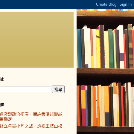
歷史
頭條
過激烈政治衝突，期許香港越變越
榮穩定
舒立与吴小晖之战，透视王岐山权