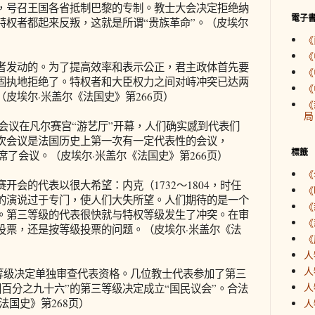
，号召王国各省抵制巴黎的专制。教士大会决定拒绝纳
電子
特权者都起来反叛，这就是所谓“贵族革命”。（皮埃尔
《
《
发动的。为了提高效率和表示公正，君主政体首先要
《
固执地拒绝了。特权者和大臣权力之间对峙冲突已达两
《
皮埃尔·米盖尔《法国史》第266页）
《
局
会议在凡尔赛宫“游艺厅”开幕，人们确实感到代表们
次会议是法国历史上第一次有一定代表性的会议，
標籤
席了会议。（皮埃尔·米盖尔《法国史》第266页）
《
的代表以很大希望：内克（1732～1804，时任
《
的演说过于专门，使人们大失所望。人们期待的是一个
《
。第三等级的代表很快就与特权等级发生了冲突。在审
《
投票，还是按等级投票的问题。（皮埃尔·米盖尔《法
《
人
人
三等级决定单独审查代表资格。几位教士代表参加了第三
人
国百分之九十六”的第三等级决定成立“国民议会”。合法
法国史》第268页）
人