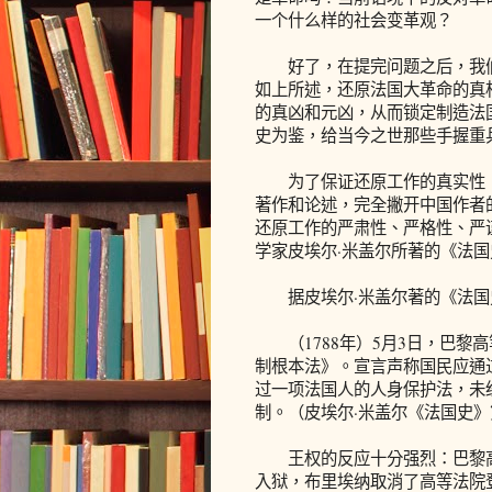
一个什么样的社会变革观？
好了，在提完问题之后，我们
如上所述，还原法国大革命的真
的真凶和元凶，从而锁定制造法
史为鉴，给当今之世那些手握重
为了保证还原工作的真实性，
著作和论述，完全撇开中国作者
还原工作的严肃性、严格性、严
学家皮埃尔·米盖尔所著的《法国
据皮埃尔·米盖尔著的《法国
（1788年）5月3日，巴黎
制根本法》。宣言声称国民应通
过一项法国人的人身保护法，未
制。（皮埃尔·米盖尔《法国史》第
王权的反应十分强烈：巴黎高
入狱，布里埃纳取消了高等法院登