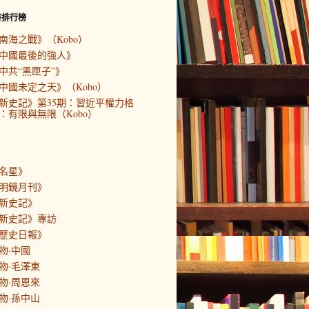
書排行榜
南海之戰》（Kobo）
中國最後的強人》
中共“黑匣子”》
中國未定之天》（Kobo）
新史記》第35期：習近平權力格
：有限與無限（Kobo）
名星》
明鏡月刊》
新史記》
新史記》專訪
歷史日報》
物·中國
物·毛澤東
物·周恩來
物·孫中山