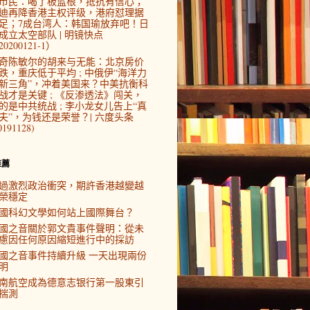
市民：喝了板蓝根，抵抗有信心；
迪再降香港主权评级，港府怼理据
足；7成台湾人：韩国瑜放弃吧！日
成立太空部队 | 明镜快点
0200121-1）
奇陈敏尔的胡来与无能：北京房价
跌，重庆低于平均 ; 中俄伊“海洋力
新三角”，冲着美国来？中美抗衡科
战才是关键 ; 《反渗透法》闯关，
的是中共统战 ; 李小龙女儿告上“真
夫”，为钱还是荣誉？| 六度头条
0191128)
推薦
過激烈政治衝突，期許香港越變越
榮穩定
國科幻文學如何站上國際舞台？
國之音關於郭文貴事件聲明：從未
慮因任何原因縮短進行中的採訪
國之音事件持續升級 一天出現兩份
明
南航空成為德意志银行第一股東引
揣測