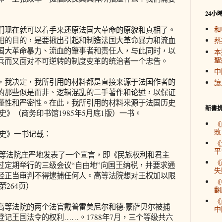
24小
和
现在就可以着手来还原法国大革命的原貌和真相了。
相的目的，是要揪出引起和制造法国大革命暴力和流血
蔡
国大革命暴力、流血的肇事者和责任人，与此同时，以
本
聖
兵而又面对不可逆转的制度变革的统治者一个忠告。
中
我决定，我所引用的材料都是直接来源于法国作者的
讓
的那些似是而非、逻辑混乱的二手著作和论述，以保证
谨性和严密性。在此，我所引用的材料来源于法国历史
新書
史》（商务印书馆1985年5月底1版）一书。
《
敗
史》一书记载：
《
平
高等法院庄严地发表了一个宣言，即《民族权利和君主
《
过定期举行的三级会议“自由地”向国王纳税，并要求通
失
经正当审判不得逮捕任何人。高等法院想对王权加以限
《
264页）
翻
《
等法院的两个法官戴普雷美尼尔和德·蒙萨贝尔被捕
中
记王国法令的权利……。1788年7月，三个等级共六