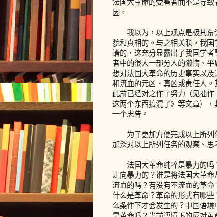
法国大革命的受害者而不是导致
因。
我以为，以上观点是极其荒谬
貌和真相的。与之相关联，我国
谱的，这充分显露出了我国学者
者中的很大一部分人的懒惰、平
想对法国大革命的历史事实以及
和流血的元凶、真凶或责任人。
此前已经对之作了努力（见拙作
这两个东西搞混了》等文章），
一个忠告。
为了更加方便完成以上所列任
加深对以上所列任务的观察、思
法国大革命纯粹是暴力的吗？
走向暴力的？谁是将法国大革命
流血的吗？有没有不流血的革命
什么是革命？革命的形式有哪些
么条件下才会发生的？中国语境
是革命吗？当前语境下的反对革