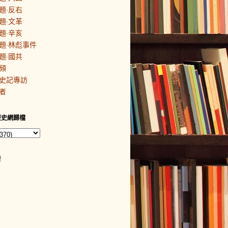
題·反右
題·文革
題·辛亥
題·林彪事件
題·國共
頻
史記專訪
者
歷史網歸檔
者