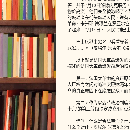
答，并于7月10日解除内克职
物价高涨，他们完全被激怒了。
的鼓动者在街头鼓动人民，说有
革命。卡米耶·德穆兰在罗亚尔
了起来。7月14日，“人民”到巴
巴士底狱由32名卫兵看守着
底狱……。（皮埃尔·米盖尔《法国
以上就是法国大革命爆发的大
描述的法国大革命爆发前后的情
第一，法国大革命的真正原因，
大臣权力之间对峙冲突已达两年
命的真正原因不在底层民众，而
第二，作为以变革政治制度为目
十六’的第三等级决定成立‘国民
请问：什么是合法革命？什么
什么？对此，皮埃尔·米盖尔说得