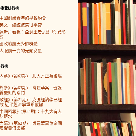
時瀏覽排行榜
中國創業青年的早餐約會
英文：總統被罵很平常
週新片看板：亞瑟王者之劍 尬 異形
約
國政壇航天少帥群體
人眼前一亮的光頭女星
排行榜
內幕》(第63期)：北大方正幕後腐
外參》(第83期)：肖建華案 - 習近
曾慶紅的暗鬥
政經》(第21期)：克強經濟學已經
敗 近平經濟學重蹈覆轍
中國密報》(第55期)：十九大有人
船落水
內幕》(第62期)：肖建華萬億帝國
國權貴俱樂部