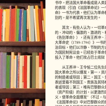
书中，把法国大革命看成是人类
的表现（引自《法国革命论》一
命》一书为代表，他们认为革命
别的，是不希望再次发生的。
其次，有些人认为，一切革命
的、冲动的、偏激的、激进的、
《告别革命》），还有王养冲、
大革命史（1789-1794）》
治目标，他们以冷静、节制的方
为国民制宪议会。已经处于革命
投入了革命。他们攻占巴士底狱
从王养冲、王令愉二位先生的
国大革命之所以爆发，第一，资
的制造者或导因；第二，国王、
表述里看不到国王、贵族及其特
者或导因；第三，唯有巴黎群众
（资产阶级）的计划，以更激烈
义，使革命全面爆发”（不过，
《法国革命论》中对巴黎群众的