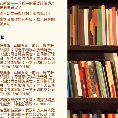
安新区——习近平的重要政治遗产
是昂贵错误？
國科幻文學如何站上國際舞台？
国之音事件持续升级，龚小夏等四
发声明
時報
镜要报 | 马国强跳上前台，周先旺
然消失；习近平6天4次放话解放
，湖北两官肺炎离世，官场抢打球
白，新华社报假消息？世卫否认说
建议各国撤侨；一览全球航空公司
飞中国（20200130）
镜要报 | 马国强跳上前台，周先旺
然消失；习近平6天4次放话解.放
，湖北两官肺炎离世，官场抢打球
白，新华社报假消息？世卫否认说
建议各国撤侨；一览全球航空公司
飞中国（20200130）
汉肺炎起源不同寻常，研究所疑点
来越大 | 财经全观察（20200129）
4名医护被感染，武汉肺炎人传人激
，世卫组织周三紧急会议应对；武