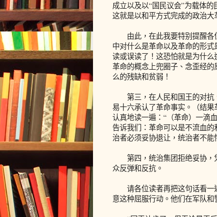
成立以及以“国民议会”为载体
这就是以和平方式完成的政治大
由此，在此我要特别提醒各位
中对什么是革命以及革命的形式
读或误读了！这恐怕就是为什么
革命的概念上兜圈子、念歪经的
么的残缺和贫弱！
第三，在人民和国王的对抗、斗
易十六承认了革命事实。（结果
认真地读一遍：“（革命）一滴
告诉我们：革命可以是不流血的
治者必须妥协退让，统治者不能
第四，统治集团拒绝妥协，凭
众反弹和反抗。
请各位读者再把这句话看一遍
意这种屈服行动。他们在军队和