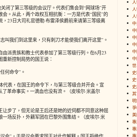
人
关闭了第三等级的会议厅。代表们集会到“网球场”开
人
散会。从此，两个政权互相抗衡：一方是代表“国民”的
人
，23日大司礼官德勒·布雷泽侯爵前来请第三等级离
中
中
中
叫我们到这里来，只有刺刀才能使我们离开这里”。
中
中
派贵族和教士代表参加了第三等级行列。在6月23
中
图重新控制局势的国王说：
世
任何命令”。
史
史
体代表，在国王的命令下，与第三等级合并开会。宣
史
认了革命事实。一滴血也没有流。（皮埃尔·米盖尔
其
明
爭
让步了，但无论是王后还是她的近伺都不同意这种屈
美
酿一场反扑，外籍军团在巴黎外围集结。（皮埃尔·米
專
專
專
会”，于是议会要求国王对此作解释。国王拒绝作