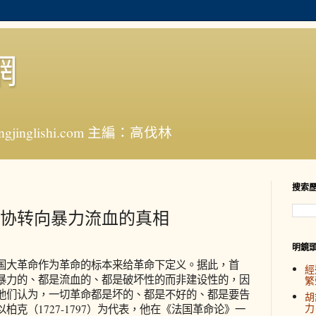
網
jinglishi.com 主編：高伐林
搜索
协转向暴力流血的真相
明鏡
大革命作为革命的标本来给革命下定义。据此，首
經
暴力的、都是流血的、都是破坏性的而非建设性的，因
繁
他们认为，一切革命都是坏的、都是不好的、都是要告
胡
力
克（1727-1797）为代表，他在《法国革命论》一