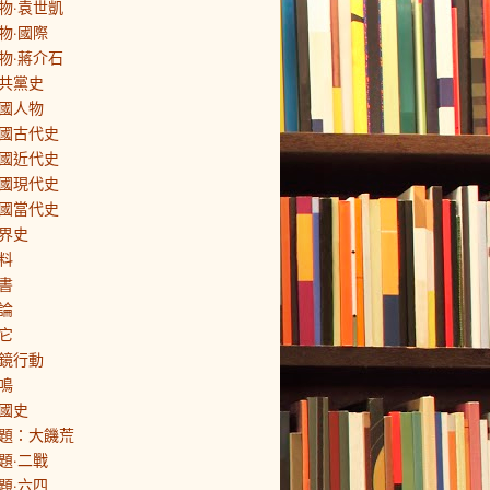
物·袁世凱
物·國際
物·蔣介石
共黨史
國人物
國古代史
國近代史
國現代史
國當代史
界史
料
書
論
它
鏡行動
鳴
國史
題：大饑荒
題·二戰
題·六四