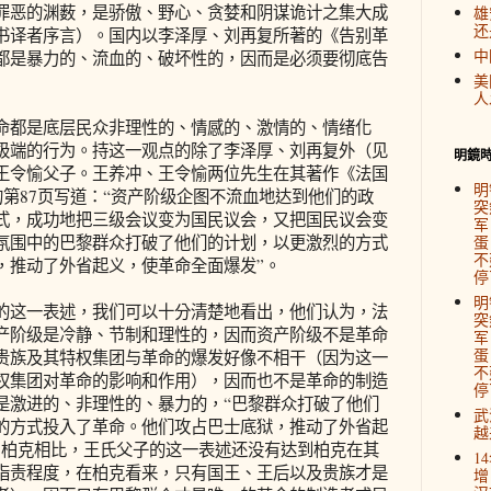
罪恶的渊薮，是骄傲、野心、贪婪和阴谋诡计之集大成
雄
还
书译者序言）。国内以李泽厚、刘再复所著的《告别革
中
都是暴力的、流血的、破坏性的，因而是必须要彻底告
美
人
都是底层民众非理性的、情感的、激情的、情绪化
极端的行为。持这一观点的除了李泽厚、刘再复外（见
明鏡
王令愉父子。王养冲、王令愉两位先生在其著作《法国
明
一书的第87页写道：“资产阶级企图不流血地达到他们的政
突
式，成功地把三级会议变为国民议会，又把国民议会变
军
氛围中的巴黎群众打破了他们的计划，以更激烈的方式
蛋
不
，推动了外省起义，使革命全面爆发”。
停
明
这一表述，我们可以十分清楚地看出，他们认为，法
突
产阶级是冷静、节制和理性的，因而资产阶级不是革命
军
蛋
贵族及其特权集团与革命的爆发好像不相干（因为这一
不
权集团对革命的影响和作用），因而也不是革命的制造
停
是激进的、非理性的、暴力的，“巴黎群众打破了他们
武
的方式投入了革命。他们攻占巴士底狱，推动了外省起
越
与柏克相比，王氏父子的这一表述还没有达到柏克在其
1
指责程度，在柏克看来，只有国王、王后以及贵族才是
增