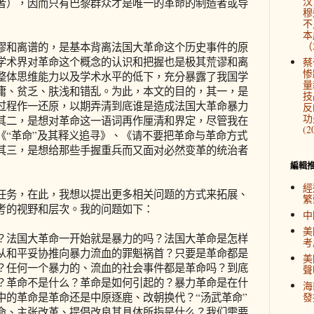
汉
者），因而只有巴黎群众才是唯一的革命的制造者或导
穆
不
本
（2
和离谱的，是基本背离法国大革命这个历史事件的原
学术界对革命这个概念的认识和把握也是极其荒谬和离
蔡
惨
整体思维能力以及学术水平的低下，充分暴露了我国学
量
庸、贫乏、肤浅和错乱。为此，本文的目的，其一，是
技
过程作一还原，以期弄清到底谁是造成法国大革命暴力
反
功
其二，是想对革命这一语词再作厘清和界定，尽管我在
(2
《“革命”及其释义追寻》、《请不要把革命与革命方式
其三，是想给那些手握重兵而又面对必然变革的统治者
編輯
經
务，在此，我想以提出更多相关问题的方式来拓展、
繁
考的视野和层次。我的问题如下：
中
美
法国大革命一开始就是暴力的吗？法国大革命是怎样
考
从和平妥协推向暴力流血的罪魁祸首？只要是革命都是
美
？任何一个暴力的、流血的社会事件都是革命吗？到底
聲
？革命不是什么？革命是如何引起的？暴力革命是在什
海
中的革命是革命还是中原逐鹿、改朝换代？“汤武革命”
發
命、主张改革、提倡改良其具体所指是什么？我们需要