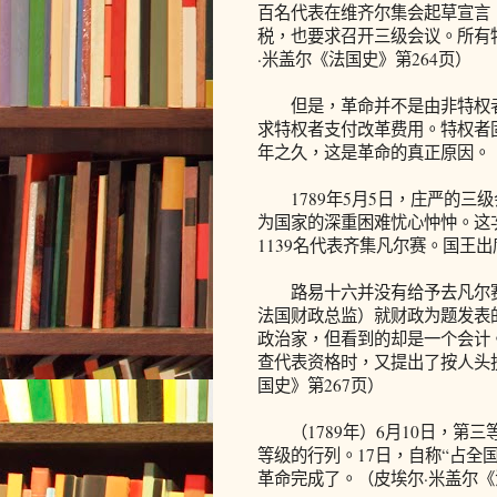
百名代表在维齐尔集会起草宣言
税，也要求召开三级会议。所有
·米盖尔《法国史》第264页）
但是，革命并不是由非特权者
求特权者支付改革费用。特权者
年之久，这是革命的真正原因。（
1789年5月5日，庄严的三级
为国家的深重困难忧心忡忡。这
1139名代表齐集凡尔赛。国王出
路易十六并没有给予去凡尔赛开会
法国财政总监）就财政为题发表
政治家，但看到的却是一个会计
查代表资格时，又提出了按人头
国史》第267页）
（1789年）6月10日，第
等级的行列。17日，自称“占全
革命完成了。（皮埃尔·米盖尔《