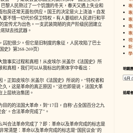
务。巴黎人民熬过了一个饥饿的冬天，春天又遇上失业和
專
面包房还常无面包供应。国王的决定是火上浇油。自发
專
人要不惜一切代价保卫特权，有人要组织人民进行和平
專
宫的宣传尤为出色。一支武装简陋的资产阶级民团建立
專
士底狱去找武器。
專
視
，囚犯很少。但它是旧制度的象征，人民攻陷了巴士
新
史》第268-269页）
學
致事实过程和真相！从皮埃尔·米盖尔《法国史》所
景和真相，我们可以从我标出的黑体字中看出：
明鏡
正如皮埃尔·米盖尔《法国史》所说的，“特权者和
之久，这是革命的真正原因。”这也即是说，法国大革
在上层统治集团。
追蹤
的的法国大革命，到“17日，自称‘占全国百分之九
议会’。合法革命完成了”。
叫合法革命完成了？即：革命以及革命完成的标志是
非常清楚：革命以及革命完成的标志是“国民议会”的