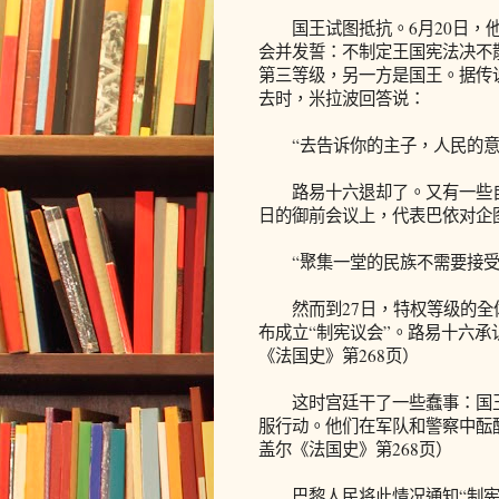
国王试图抵抗。6月20日，他
会并发誓：不制定王国宪法决不
第三等级，另一方是国王。据传说
去时，米拉波回答说：
“去告诉你的主子，人民的意志
路易十六退却了。又有一些自由
日的御前会议上，代表巴依对企
“聚集一堂的民族不需要接受
然而到27日，特权等级的全
布成立“制宪议会”。路易十六承
《法国史》第268页）
这时宫廷干了一些蠢事：国王
服行动。他们在军队和警察中酝
盖尔《法国史》第268页）
巴黎人民将此情况通知“制宪议