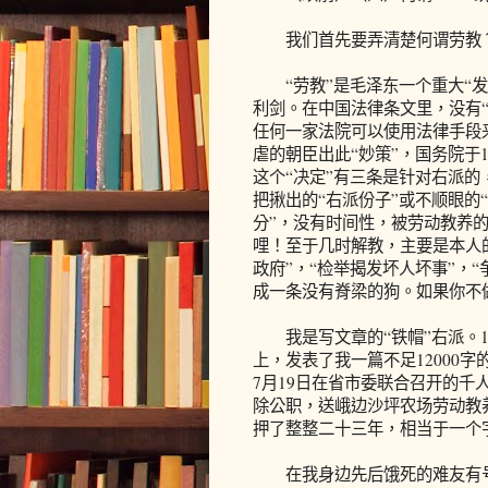
我们首先要弄清楚何谓劳教？何
“劳教”是毛泽东一个重大“发
利剑。在中国法律条文里，没有“
任何一家法院可以使用法律手段
虐的朝臣出此“妙策”，国务院于
这个“决定”有三条是针对右派
把揪出的“右派份子”或不顺眼的“
分”，没有时间性，被劳动教养的
哩！至于几时解教，主要是本人的
政府”，“检举揭发坏人坏事”，
成一条没有脊梁的狗。如果你不
我是写文章的“铁帽”右派。19
上，发表了我一篇不足12000字
7月19日在省市委联合召开的千
除公职，送峨边沙坪农场劳动教养
押了整整二十三年，相当于一个
在我身边先后饿死的难友有号称