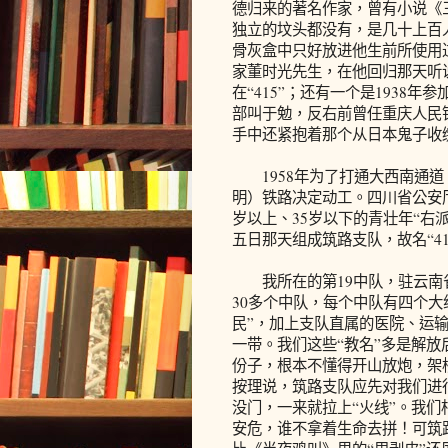
德归来的著名作家，曾有小说《
独立的坟头都没有，是几十上百人
骨灰盒中只好放进他生前所使用过
家董时光先生，在他回归那天听
在“415”；还有一个是1938
部叫于勉，反右前曾任重庆人民
手中还紧抱着那个从日本鬼子收
1958年为了打通大西南通道
明）铁路决定动工。四川省公安
岁以上、35岁以下的青壮年“右
五日那天组成筑路支队，故名“4
我所在的第19中队，驻云南省
30多个中队，每个中队有四个大
民”，加上支队直属的医院、运
一带。我们这些“教名”多是解
份子，根本不懂得开山放炮，架
按理说，筑路支队应先对我们进
没门，一来就拉上“火线”。我们
安危，谁不拿着生命去拼！可筑