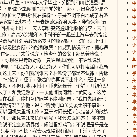
年5月生。1956年大学毕业，分配到四川省灌县×局
中
声，是诚心诚意拥护共产党的好干部，只出身成分是个
中
们单位为了完成“反右指标”，于是不明不白地成了右派
中
回老家简阳过春节，与表妹谈定终身大事，准备来年“五
中
地回机关上班，一天人事科突然通知他收拾行李，去自
世
动工作，高高兴兴地和人事科干部一起坐上汽车去到指定
史
改局“415”劳教筑路支队的收容站。一进门就叫他打
史
带以及随身所带的钱和粮票。他感到情况不对，提心吊
史
工作调……”未等说完，检查他的公安干部黑着脸说：
其
关，你现在是专政对象，只许规规矩矩，不许乱说乱
明
地声明：“我是好人，我是好人，你们可以打电话问我局
会到这里来。你叫我问谁去？右派份子都是不认罪。告诉
爭
。”他傻了，哑了，张着的嘴再说不出什么。经过十多
美
9中队，不但和我同小组，睡觉还连着一个铺。开初他思
專
久了，和我混熟了，一次他悄悄问我：“黄同志，这劳
專
现在我们只能相互称同学不能叫同志。”我首先纠正他
專
劳教情况告诉他，说：“听我们单位党委组织干事讲，
專
可以回机关重新工作。至于时间长短，决定各人的改造
專
问：“那我表妹来信问到我，我该怎么回答？”我犯难
專
方说不定会划清界线，闹过蛋打鸡飞；不说吧是乎是在
專
“只要时间不长，我会表现得很好很好，干活，大不了
專