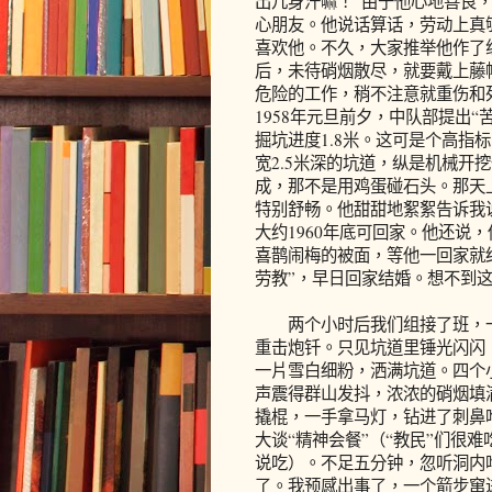
出几身汗嘛！”由于他心地善良
心朋友。他说话算话，劳动上真
喜欢他。不久，大家推举他作了
后，未待硝烟散尽，就要戴上藤
危险的工作，稍不注意就重伤和
1958年元旦前夕，中队部提出
掘坑进度1.8米。这可是个高指
宽2.5米深的坑道，纵是机械开
成，那不是用鸡蛋碰石头。那天
特别舒畅。他甜甜地絮絮告诉我
大约1960年底可回家。他还说
喜鹊闹梅的被面，等他一回家就
劳教”，早日回家结婚。想不到
两个小时后我们组接了班，一
重击炮钎。只见坑道里锤光闪闪
一片雪白细粉，洒满坑道。四个
声震得群山发抖，浓浓的硝烟填
撬棍，一手拿马灯，钻进了刺鼻
大谈“精神会餐”（“教民”们很
说吃）。不足五分钟，忽听洞内
了。我预感出事了，一个箭步窜