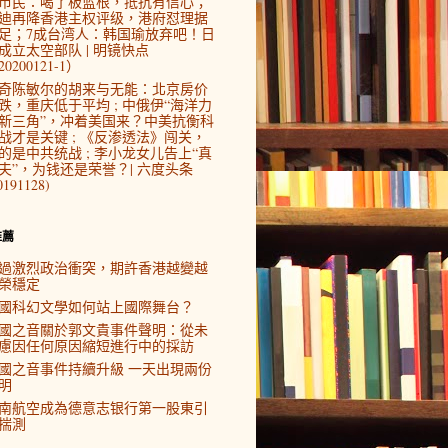
市民：喝了板蓝根，抵抗有信心；
迪再降香港主权评级，港府怼理据
足；7成台湾人：韩国瑜放弃吧！日
成立太空部队 | 明镜快点
0200121-1）
奇陈敏尔的胡来与无能：北京房价
跌，重庆低于平均 ; 中俄伊“海洋力
新三角”，冲着美国来？中美抗衡科
战才是关键 ; 《反渗透法》闯关，
的是中共统战 ; 李小龙女儿告上“真
夫”，为钱还是荣誉？| 六度头条
0191128)
推薦
過激烈政治衝突，期許香港越變越
榮穩定
國科幻文學如何站上國際舞台？
國之音關於郭文貴事件聲明：從未
慮因任何原因縮短進行中的採訪
國之音事件持續升級 一天出現兩份
明
南航空成為德意志银行第一股東引
揣測