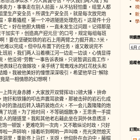
，思想洁净似水，为人真诚守信，不久我们两人成了知
够卖力，事事走在别人前面，从不拈轻怕重，组里人都
視
组里生产安全员。所谓生产安全员，就是每次放完炮
新
帽，拿着撬棍，第一个冲进隧道处理危石。这是件十分
學
死亡。好在他胆大精细，一直未发生过问题。记得那是
“苦干加实干，创造高产迎元旦”的口号，规定每组每班
明鏡
标啊！要在坚硬如铁的岩石上用两臂之力掘开高2.5米，
挖也难以完成。但中队布置下的任务，谁又敢说完不
上班前，我们两人沿着横江河一边走一边谈，心情显得
说，他没将“劳教”一事告诉表妹，只说暂调云南工作，
追蹤
，他表妹已在做嫁妆，亲手绣了鸳鸯戏水的红花枕头和
结婚。我被他美好的憧憬深深吸引，希望他早日“解除
这竟是一相情愿的幻想啊！
上阵光身赤膊，大家放开双臂挥动12磅大锤，拚命
，炮钎和铁锤的叩击声震耳欲聋，那被击碎的岩石化成
小时的激战后转入填药装炮点火，不一会儿轰隆隆的炮
满了坑道。为了抢时间，不等硝烟散净，王思贵一手提
呛人的隧道里。我和其他老右藉此坐在洞外休息透凉，
难吃饱一顿饭，更难吃到一次肉，又不敢纵论时政，只好
訂閱R
哗啦一声碎响，接着听到啊哟一声叫唤，亮光突然熄灭
进洞里，重新亮上马灯，天呀，他仰卧在血泊中，藤帽