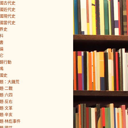
國古代史
國近代史
國現代史
國當代史
界史
料
書
論
它
鏡行動
鳴
國史
題：大饑荒
題·二戰
題·六四
題·反右
題·文革
題·辛亥
題·林彪事件
題·國共