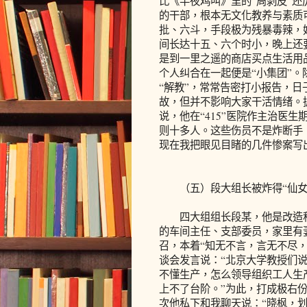
比《半夜鸡叫》里的“周剥皮”
的干部，根本无文化教养与素质
批、六斗，手段极为残暴毒辣，
间长达十五、六个时小，晚上还
是到一里之遥的商店买点生活用
个人纠合在一起便是“小集团”
“解教”，常常告密打小报告，
故，但并不影响大家干活情绪。
说，他在“415”医院作主治医
则十多人。这些伤员不是炸断手
现在我把眼见目睹的几件惨案写
（五）段大组长被炸得“仙女
四大组组长段某，他是改造积
的车间主任、支部委员，家里有
召，本着“知无不言，言无不尽，
谈会发言说：“北京大学教授们
不懂生产，怎么领导组织工人生
上不了台阶。”为此，打成极右
次他私下和我聊天说：“晓枫，