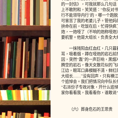
的一封信》，可我就那么几句话
上不敢附和，笑笑道：“你反对
行不能领导内行’的，哪一个跑脱
可害苦了我的老婆儿子。管他妈的
拚命在前，吃饭在后，忙得快疯了
炮，一炮哑了（不响的炮称哑炮
要机警。他是大组长，负责全大
一抹残阳血红血红，几只暮鸦
耳，吸着烟，蹲在哑炮的岩石前
因，突然“轰”的一声巨响，黑
腾空的岩石，像天女散花似的飞
江边，眼耳口鼻模糊不清，鲜红
大组长……”没有回声，只有横
个追悼会。我们把情况向中队长
“右派份子专政对象，开什么追
家你看看我，我看看你，谁敢说
（六）葬身危石的王思贵