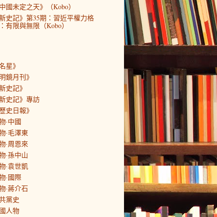
中國未定之天》（Kobo）
新史記》第35期：習近平權力格
：有限與無限（Kobo）
名星》
明鏡月刊》
新史記》
新史記》專訪
歷史日報》
物·中國
物·毛澤東
物·周恩來
物·孫中山
物·袁世凱
物·國際
物·蔣介石
共黨史
國人物