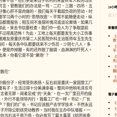
还厉害十倍。他们多是来自于农村的荣复转军人和劳改队
可言，管教我们的办法是一骂、二打、三捆、四吊、五
24小
好像心肝不是肉做的。我们每天干着超负荷的劳动，时
載入
要学习两个小时的“思想改造”。平常不能随便走动，纵
品都需报告；相互间不准探听情况或谈论案情，如果几
。除此，来去书信要检查。我们中一些人为了争取提前
新書
日子过得真恐怖！为此，工地上每天都要发生大小工伤事
《
据难友原重庆市第二人民医院外科主治医师车玉生先生
敗
生期间，每天各中队都要送来不少伤员，少则七八人，多
《
，便是炸掉腿，有的还炸脱了脑袋，血淋淋的吓死人。
平
出来，你看它是不是“屠场”？
《
失
《
翻
散花”
《
中
极份子，经常受到表扬。反右前是重庆一家国营工厂
妻有子，生活过得十分美满幸福。整风中他响毛泽东号
言者无罪，闻者足戒”的“天条”，在一次厂里召开的座
電子
说，外行不能领导内行，我看工厂也一样。书记、厂长
《
产？我们的厂长、书记应该脱产去学学技术，不然永远
《
份子开除公职送劳动教养。当时我在主办中队墙报。一
《
划你当右派千值万值，你必竟写了篇大毒草《给团省委