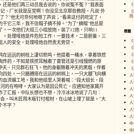
《
，还是他们再三动员我去说的，你说冤不冤？”我表面
书记、厂长就是反党啊！你没见北京那些教授，凡说‘外
《
局
了？”他无可奈何地嗯了声说；“看来这付药吃定了，
干它三年，我不信帽子摘不掉。”为了“摘帽”他总是
。一次他们大组三小组放炮，装了12炮，只响11
標籤
）。处理哑炮是件危险工作，一要技术，二是胆量，三
《
组人的安全，处理哑炮自然责无旁贷。
《
《
在远远的树枝上凄切悲鸣。他提着一桶水，拿着铁挖
掏炸药，不知是铁挖耳触着了雷管还是引线慢燃的原
《
烟冲天，只见群石狂飞。他的身躯随着冲天的黑烟，伴着
《
向四处。一只胳膊搭在远远的树梢上，一只大腿飞向横
人
的血流遍工地。我和他组里人哭着喊：“段大组长，段
人
江河的在咆哮。大家认为是因公死亡，应通知他家属开
人
作了汇报，中队长想也不想，冷冷冰冰地说了几句：
人
悼会，叫木匠用木板钉付棺材，在山坡上埋了就是。”大
人
个不字？
人
人
中
中