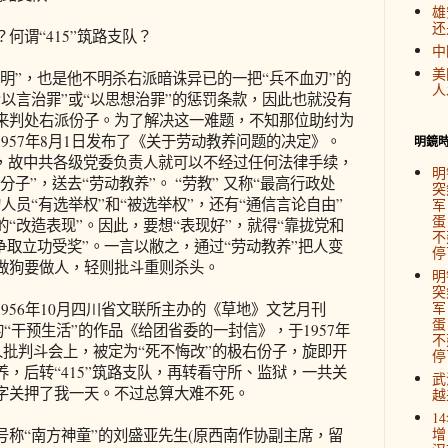
雄
还
谓“415”筑路支队？
中
美
明”，也是他不明杀右派暗诛异已的一把“兵不血刃”的
人
以言治罪”或“以思想治罪”的惩罚条款，因此也就没有
来判处右派份子。为了解决这一难题，不知那位助纣为
1957年8月1日发布了《关于劳动教养问题的决定》。
明鏡
的，故中共各级党委负责人就可以不经过任何法律手续，
明
分子”，送去“劳动教养”。 “劳教” 又称“最高行政处
突
人员“有选举权”和“被选举权”，还有“通信言论自由”
军
蛋
“改造表现”。因此，要想“表现好”，就得“靠拢党和
不
“争取立功受奖”。一言以敝之，通过“劳动教养”把人变
停
做狗要做人，轻则批斗重则杀头。
明
突
军
56年10月四川省文联所主办的《草地》文艺月刊
蛋
的“干预生活”的作品《给团省委的一封信》，于1957年
不
人批判斗会上，被定为“死不悔改”的极右份子，旋即开
停
，后转“415”筑路支队，再转看守所、监狱，一共关
武
字关押了我一天。不过总算大难不死。
越
1
增
“南方神童”的刘盛亚先生(原西南作协副主席，留