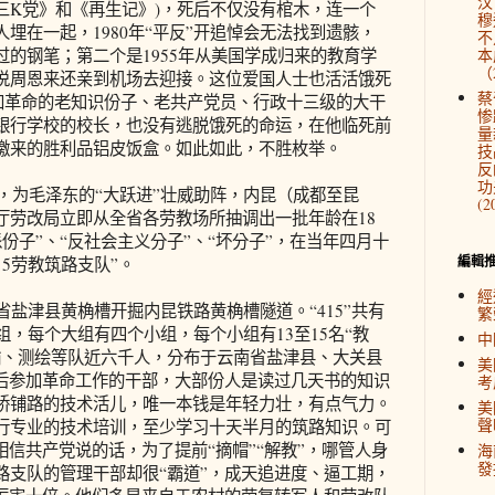
汉
三K党》和《再生记》)，死后不仅没有棺木，连一个
穆
埋在一起，1980年“平反”开追悼会无法找到遗骸，
不
的钢笔；第二个是1955年从美国学成归来的教育学
本
（2
说周恩来还亲到机场去迎接。这位爱国人士也活活饿死
蔡
年参加革命的老知识份子、老共产党员、行政十三级的大干
惨
银行学校的校长，也没有逃脱饿死的命运，在他临死前
量
缴来的胜利品铝皮饭盒。如此如此，不胜枚举。
技
反
功
，为毛泽东的“大跃进”壮威助阵，内昆（成都至昆
(2
厅劳改局立即从全省各劳教场所抽调出一批年龄在18
派份子”、“反社会主义分子”、“坏分子”，在当年四月十
編輯
15劳教筑路支队”。
經
盐津县黄桷槽开掘内昆铁路黄桷槽隧道。“415”共有
繁
组，每个大组有四个小组，每个小组有13至15名“教
中
输、测绘等队近六千人，分布于云南省盐津县、大关县
美
放后参加革命工作的干部，大部份人是读过几天书的知识
考
桥铺路的技术活儿，唯一本钱是年轻力壮，有点气力。
美
聲
行专业的技术培训，至少学习十天半月的筑路知识。可
相信共产党说的话，为了提前“摘帽”“解教”，哪管人身
海
發
路支队的管理干部却很“霸道”，成天追进度、逼工期，