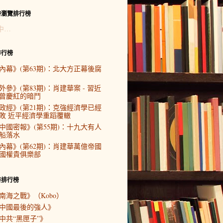
時瀏覽排行榜
中…
排行榜
內幕》(第63期)：北大方正幕後腐
外參》(第83期)：肖建華案 - 習近
曾慶紅的暗鬥
政經》(第21期)：克強經濟學已經
敗 近平經濟學重蹈覆轍
中國密報》(第55期)：十九大有人
船落水
內幕》(第62期)：肖建華萬億帝國
國權貴俱樂部
書排行榜
南海之戰》（Kobo）
中國最後的強人》
中共“黑匣子”》