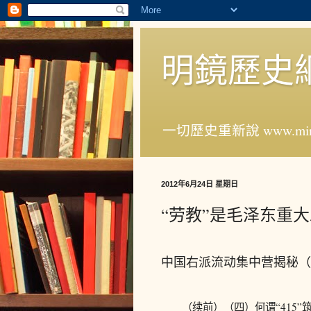
明鏡歷史
一切歷史重新說 www.ming
2012年6月24日 星期日
“劳教”是毛泽东重
中国右派流动集中营揭秘（
（续前）（四）何谓“415”