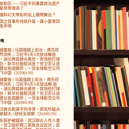
安新区——习近平的重要政治遗产
是昂贵错误？
國科幻文學如何站上國際舞台？
国之音事件持续升级，龚小夏等四
发声明
時報
镜要报 | 马国强跳上前台，周先旺
然消失；习近平6天4次放话解放
，湖北两官肺炎离世，官场抢打球
白，新华社报假消息？世卫否认说
建议各国撤侨；一览全球航空公司
飞中国（20200130）
镜要报 | 马国强跳上前台，周先旺
然消失；习近平6天4次放话解.放
，湖北两官肺炎离世，官场抢打球
白，新华社报假消息？世卫否认说
建议各国撤侨；一览全球航空公司
飞中国（20200130）
汉肺炎起源不同寻常，研究所疑点
来越大 | 财经全观察（20200129）
4名医护被感染，武汉肺炎人传人激
，世卫组织周三紧急会议应对；武