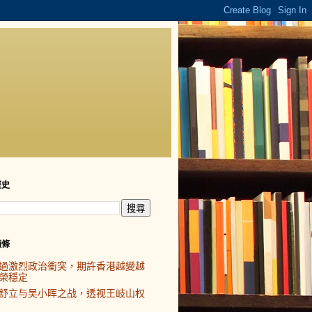
歷史
頭條
過激烈政治衝突，期許香港越變越
榮穩定
舒立与吴小晖之战，透视王岐山权