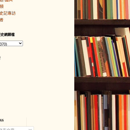
頻
史記專訪
者
歷史網歸檔
者
SS