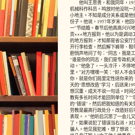
他叫王思贵，和我同年，1935
机械科作科员。鸣放时他没吭一
小地主。不知是成分关系或是他
份子。他说，1957年岁末，他
一”节结婚。春节后他高高兴兴
贡×××地方报到。他以为是调
的地方报到，才知那是省公安厅劳
开行李检查，然后解下裤带、鞋
胆悄声地问了句：“同志，我是
“谁是你的同志，我们是专政机
动。”他急了，一头冷汗，不停
里。”对方嘿嘿一笑：“好人不
你，就是你们局里定性送你来的
天的“思想改造”学习，后送来1
想沉重，成天不说一句话。时间
教有多长时间才能回到单位？”“
的“错误”，然后把我知道的有关
劳教是最高行政处分，改造好后
表现。。”他听后沉思了一会儿又
了，如果说犯了错误当右派，对
骗人。他见我犯难，想了想说：