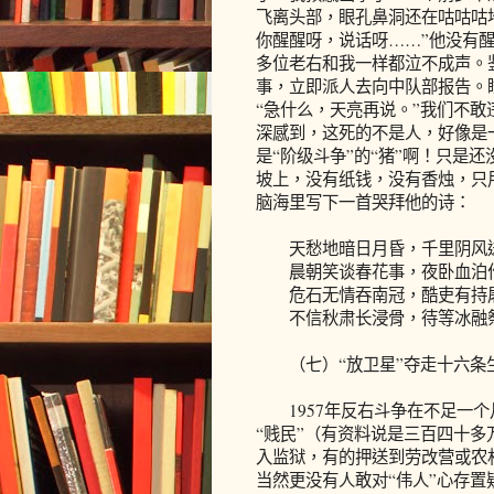
飞离头部，眼孔鼻洞还在咕咕咕
你醒醒呀，说话呀……”他没有
多位老右和我一样都泣不成声。
事，立即派人去向中队部报告。
“急什么，天亮再说。”我们不
深感到，这死的不是人，好像是一
是“阶级斗争”的“猪”啊！只是
坡上，没有纸钱，没有香烛，只
脑海里写下一首哭拜他的诗：
天愁地暗日月昏，千里阴风
晨朝笑谈春花事，夜卧血泊
危石无情吞南冠，酷吏有持
不信秋肃长浸骨，待等冰融
（七）“放卫星”夺走十六条
1957年反右斗争在不足一个
“贱民”（有资料说是三百四十
入监狱，有的押送到劳改营或农
当然更没有人敢对“伟人”心存