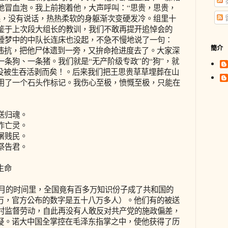
地冒血泡。我上前抱着他，大声呼叫：“思贵，思贵，
醒，没有说话，热热柔软的身躯渐次变硬发冷。组里十
鉴于上次段大组长的教训，我们不敢再提开追悼会的
睡梦中的中队长连床也没起，不急不慢地说了一句：
簡介
敢违抗，把他尸体遗到一旁，又拚命抢进度去了。大家深
条狗、一条猪。我们就是“无产阶级专政”的“狗”，就
还没被生吞活剥而矣！。后来我们把王思贵草草埋葬在山
用了一个石头作标记。我伤心至极，愤慨至极，只能在
送归魂。
作亡灵。
屠贱民。
祭告君。
生命
月的时间里，全国竟有百多万知识份子成了共和国的
多万，官方公布的数字是五十八万多人）。他们有的被送
村监督劳动，自此再没有人敢反对共产党的施政偏差，
置疑。诺大中国全掌控在毛泽东指掌之中，使他获得了历