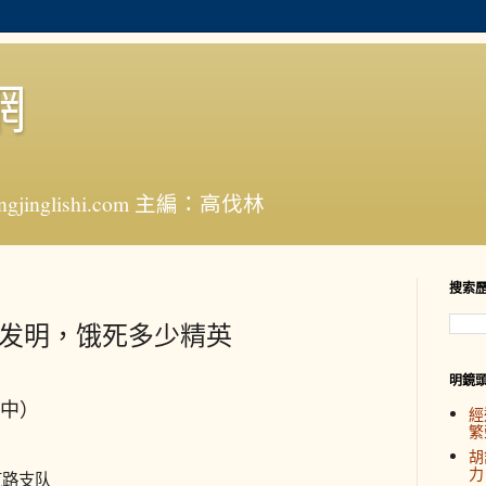
網
jinglishi.com 主編：高伐林
搜索
大发明，饿死多少精英
明鏡
中）
經
繁
胡
力
筑路支队