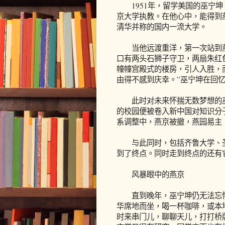
1951年，留学美国的巫宁坤
京大学执教。在他心中，能得到
清华并称的国内一流大学。
当他远渡重洋，第一次站到燕
口有两头石狮子守卫，两扇朱红
幢幢宫殿式的楼房，引人入胜，
由得不感到庆幸。”巫宁坤在回
此时对未来怀揣无数梦想的巫
的校园便被卷入新中国对知识分
系调整中，燕京被撤，燕园易主
与此同时，包括齐鲁大学、圣
到了终点。同时走到终点的还有
风暴眼中的燕京
直到晚年，巫宁坤仍无法忘怀
华席地而坐，喝一杯咖啡，或本地
时来串门儿，聊聊天儿，打打桥