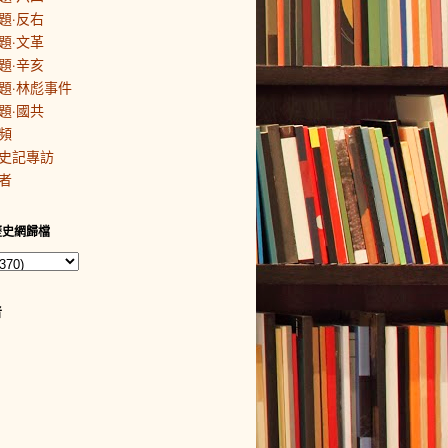
題·反右
題·文革
題·辛亥
題·林彪事件
題·國共
頻
史記專訪
者
歷史網歸檔
者