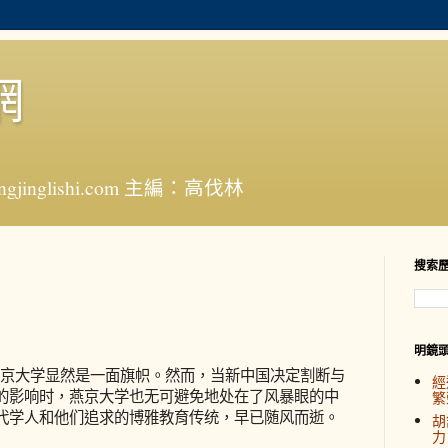
網
jinglishi.com 主編：高伐林
搜索
明鏡
京大学显然是一面旗帜。然而，当新中国决定割断与
經
的影响时，燕京大学也无可避免地处在了风暴眼的中
繁
代学人和他们追求的博雅教育传统，早已随风而逝。
胡
力