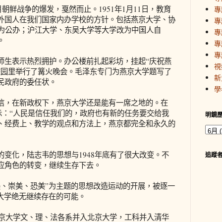
朝鲜战争的爆发，戛然而止。1951年1月11日，教育
專
外国人在我们国家内办学校的方针。包括燕京大学、协
專
改为公办；沪江大学、东吴大学等大学改为中国人自
專
。
專
專
生表示热烈拥护。办公楼前扎起彩坊，挂起“庆祝燕
視
校园里举行了篝火晚会。毛泽东专门为燕京大学题写了
新
民政府的委任状。
學
，在新政权下，燕京大学还是能有一席之地的。在
表示：“人民是信任我们的，政府也有新的任务要交给我
明鏡
、经费上、教学的观点和方法上，燕京都完全和永久的
化，陆志韦的思想与1948年底有了很大改变。不
追蹤
应角色的转变，继续生存下去。
崇美、恐美”为主题的思想改造运动的开展，被逐一
京大学绝无继续存在的可能。
京大学文、理、法各系并入北京大学，工科并入清华