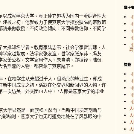
電子
以成就燕京大学。真正使它超拔为国内一流综合性大
《
。建校之初，他就致力于使燕京大学摆脱狭隘的宗教范
《
都请来做教授。不问政治倾向，不问宗教信仰，不问学
《
《
《
大批知名学者。教育家陆志韦，社会学家雷洁琼，人
局
神学家赵紫宸，法学家张友渔，哲学家张东荪、冯友
学家萧公权，文学家周作人、朱自清、郑振铎、陆侃
標籤
大名鼎鼎的人物，都曾聚于燕京麾下。
《
年，在校学生从未超过千人，但燕京的毕业生，却成
《
在新中国成立之初，活跃在外交界和新闻界的人物，许
《
第一次访美，外交团14人中，7人都是燕京大学的毕业
《
《
人
京大学显然是一面旗帜。然而，当新中国决定割断与
人
的影响时，燕京大学也无可避免地处在了风暴眼的中
人
人