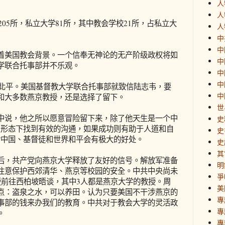
人
人
05所，私立大学81所，其中教会学校21所，占私立大
人
中
中
美国教会背景。一个信奉无神论的无产阶级政权将如
中
学联合托事部并不乐观。
中
中
北平。美国基督教大学联合托事部就致信陆志韦，要
中
和大多数燕京教授，还是选择了留下。
世
说，他之所以愿意冒险留下来，除了他天生是一个中
史
识形态下找到有效的沟通，如果成功则有助于人道和自
史
对中国、基督徒和世界和平会有极大的好处。
史
其
，共产党向燕京大学释放了友好的信号。解放军准备
明
注意保护西郊清华、燕京等校园的安全。中共中央尚未
爭
授前往西柏坡晤谈，其中3人都是燕京大学的教授。周
美
点：盗泉之水，可以养田。认为只要美国不干涉燕京的
專
事部的钱来办我们的教育。中共对于教会大学的灵活政
專
。
專