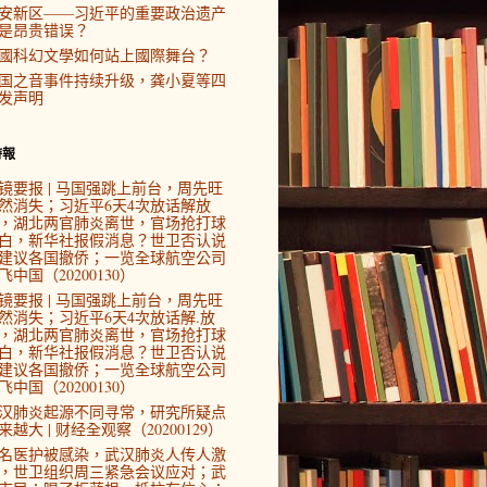
安新区——习近平的重要政治遗产
是昂贵错误？
國科幻文學如何站上國際舞台？
国之音事件持续升级，龚小夏等四
发声明
時報
镜要报 | 马国强跳上前台，周先旺
然消失；习近平6天4次放话解放
，湖北两官肺炎离世，官场抢打球
白，新华社报假消息？世卫否认说
建议各国撤侨；一览全球航空公司
飞中国（20200130）
镜要报 | 马国强跳上前台，周先旺
然消失；习近平6天4次放话解.放
，湖北两官肺炎离世，官场抢打球
白，新华社报假消息？世卫否认说
建议各国撤侨；一览全球航空公司
飞中国（20200130）
汉肺炎起源不同寻常，研究所疑点
来越大 | 财经全观察（20200129）
4名医护被感染，武汉肺炎人传人激
，世卫组织周三紧急会议应对；武