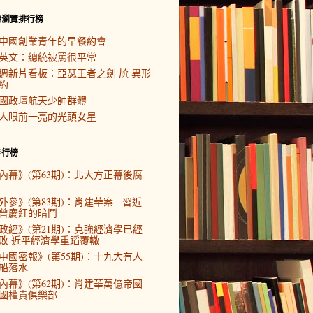
時瀏覽排行榜
中國創業青年的早餐約會
英文：總統被罵很平常
週新片看板：亞瑟王者之劍 尬 異形
約
國政壇航天少帥群體
人眼前一亮的光頭女星
排行榜
內幕》(第63期)：北大方正幕後腐
外參》(第83期)：肖建華案 - 習近
曾慶紅的暗鬥
政經》(第21期)：克強經濟學已經
敗 近平經濟學重蹈覆轍
中國密報》(第55期)：十九大有人
船落水
內幕》(第62期)：肖建華萬億帝國
國權貴俱樂部