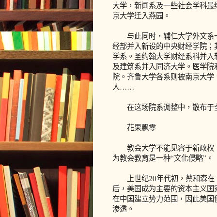
大学，新闻系及一些社会学科最
京大学迁入燕园。
与此同时，辅仁大学外文系一
经部并入新设的中央财经学院；
学系。圣约翰大学财经系科并入
及建筑系并入同济大学。医学院
院。齐鲁大学各系则被南京大学
人……
在这场院系调整中，散布于全
花果飘零
教会大学不能见容于新政权，
为教会教育是一种“文化侵略”。
上世纪20年代初，蔡和森在
后，美国成为主要的资本主义国
在中国建立势力范围，因此美国
渗透。