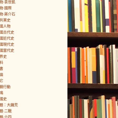
物·袁世凱
物·國際
物·蔣介石
共黨史
國人物
國古代史
國近代史
國現代史
國當代史
界史
料
書
論
它
鏡行動
鳴
國史
題：大饑荒
題·二戰
題·六四