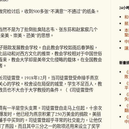
24小
检讨后，收到500多张“不满意”“不通过”的纸条。
和
蔡
然不是为了批倒批臭陆志韦、张东荪和赵紫宸几个
本
聖
“亲美、崇美、恐美”的思想。
中
子赔款发展教会学校。自此教会学校如雨后春笋般，
讓
化运动和对西方文化的推崇，教会学校相对于中国世俗
看来，教会大学却是美帝文化侵略的载体。在全国教会
新書
者。
《
敗
徒雷登。1918年12月，当司徒雷登受命接手燕京
《
关心的学校。校舍设在局促的城里，学生不足百人，教
平
教员也不大合于大学教授的条件。（《司徒雷登传
《
失
《
有一半是空头支票。司徒雷登自走马上任起，十余次
翻
战爆发时，他已经为燕京积累了250万美金的捐款。美丽
《
藩手中买到的。司徒雷登超乎寻常的社交能力，让他仅
中
到了燕园，而且其中三分之一的款项还用来设立了奖学