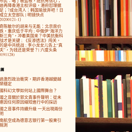
市民：喝了板蓝根，抵抗有信心；
迪再降香港主权评级，港府怼理据
足；7成台湾人：韩国瑜放弃吧！日
成立太空部队 | 明镜快点
0200121-1）
奇陈敏尔的胡来与无能：北京房价
跌，重庆低于平均 ; 中俄伊“海洋力
新三角”，冲着美国来？中美抗衡科
战才是关键 ; 《反渗透法》闯关，
的是中共统战 ; 李小龙女儿告上“真
夫”，为钱还是荣誉？| 六度头条
0191128)
推薦
過激烈政治衝突，期許香港越變越
榮穩定
國科幻文學如何站上國際舞台？
國之音關於郭文貴事件聲明：從未
慮因任何原因縮短進行中的採訪
國之音事件持續升級 一天出現兩份
明
南航空成為德意志银行第一股東引
揣測