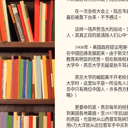
在一次全校大会上，陆志韦做完
最后被轰下台来，不予通过。
这样一场声势浩大的运动，当
人，其真正目的是清除人们心中
1908年，美国政府提议用庚
在中国迅速发展起来。由于新文
教育有明显的优势。但在新政权
大学中，燕京大学无疑是执牛耳
燕京大学的崛起离不开老校长司
大学时，这里似乎是一所没有人
员中只有两位中国人，许多西方
略》）
更要命的是，燕京每年的经费
到美国各地募捐。至1937年抗
的燕园，也是他从山西督军陈树
用6万大洋就从这位督军手中买