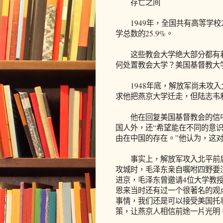
存亡之间
1949年，全国共有高等学校2
学总数的25.9%。
这些教会大学绝大部分都有着
何处置教会大学？美国基督教大
1948年底，解放军尚未攻入
求他把燕京大学迁走，但陆志韦
他在回复美国基督教会的信中
国人外，还“希望能在不同的意
由在中国的存在。”他认为，这
事实上，解放军攻入北平前后
攻城时，毛泽东亲自嘱咐四野要
进京，毛泽东曾邀请4位大学教
恩来当时还有过一个很著名的观
事情，我们还是可以接受美国托
策，让燕京人相信前途一片光明