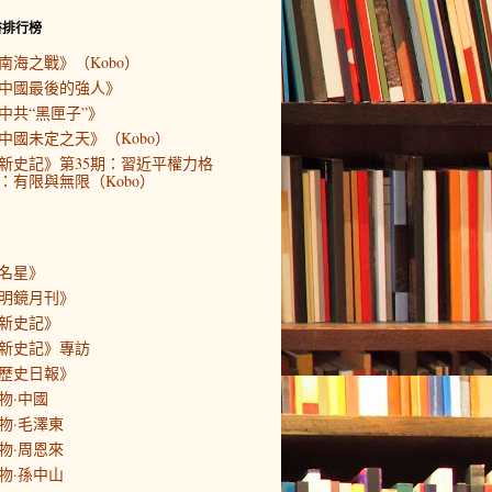
書排行榜
南海之戰》（Kobo）
中國最後的強人》
中共“黑匣子”》
中國未定之天》（Kobo）
新史記》第35期：習近平權力格
：有限與無限（Kobo）
名星》
明鏡月刊》
新史記》
新史記》專訪
歷史日報》
物·中國
物·毛澤東
物·周恩來
物·孫中山