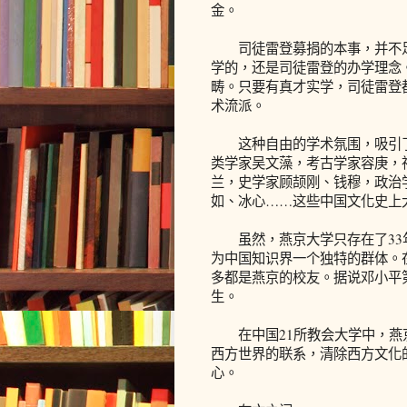
金。
司徒雷登募捐的本事，并不足
学的，还是司徒雷登的办学理念
畴。只要有真才实学，司徒雷登
术流派。
这种自由的学术氛围，吸引了
类学家吴文藻，考古学家容庚，
兰，史学家顾颉刚、钱穆，政治
如、冰心……这些中国文化史上
虽然，燕京大学只存在了33
为中国知识界一个独特的群体。
多都是燕京的校友。据说邓小平
生。
在中国21所教会大学中，燕
西方世界的联系，清除西方文化
心。