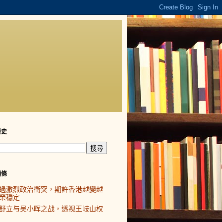
歷史
頭條
過激烈政治衝突，期許香港越變越
榮穩定
舒立与吴小晖之战，透视王岐山权