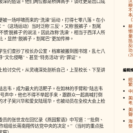
汉
极深的造诣。他们两位都是桥牌高手，谈吐更是出口成
穆
）
不
本
（2
一场呼啸而来的“洗澡”运动，打得七零八落。在小
“（这场运动）当时泛称'三反'，又称'脱裤子，割尾
蔡
惨
不惯'脱裤子'的说法，因此改称'洗澡'，相当于西洋人所
量
”对比，显然“脱裤子，割尾巴”更加传神。
技
反
功
生们查抄了校长办公室，档案被搬到图书馆，乱七八
(2
“文化侵略”、甚至“特务活动”的“罪证”。
检讨交代，从灵魂深处剖析自己，上至校长、下至讲
編輯
經
繁
志韦，成为最大的活靶子。在如林的手臂和“陆志韦
中
口号声中，他也不得不举起手来，跟群众一起高喊打倒
美
的才子吴兴华和爱女陆瑶华，也被动员在全校大会上检
考
美
聲
的张世龙在回忆录《燕园絮语》中写道：“'批倒、
海
工作组组长蒋南翔传达党中央的决定。”（当时的重点批
發
紫宸）