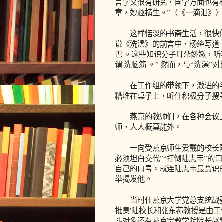
言学又很有研究，国学方面也有
章，妙趣横生。”（《一滴泪》
这样恬淡的书斋生活，很快便被
说《洗澡》的前言中，杨绛写道：
巴'。这些知识分子耳朵娇嫩，听
谓'洗脑筋'。” 然而，与“洗澡
在工作组的带领下，激进的学
糟堆在桌子上，听任积极分子搜寻
燕京的教师们，在各种会议上
师，人人概莫能外。
一向受燕京师生爱戴的校长陆
必须坦白交代”“打倒陆志韦”的
自己的口号。就连陆志韦最赏识
举揭发他。
当时任燕京大学党总支统战委员
批臭'陆校长和张东荪教授是由
斗对象还有燕京宗教学院院长赵