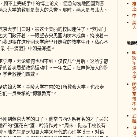
，顾不上完成手中的博士论文，便急匆匆地回国到燕
雄
还
燕京大学的教职是莫大的荣誉。那时，燕大是与北大、
中
美
人
京大学门口时，被这个美丽的校园迷住了。“燕园门
色大门敞开着，一眼望去只见园内树木成荫，掩映着一
而我即将在这座洞天学府里开始我的教学生涯，私心不
明鏡
忆录《一滴泪》中如是写道。
明
突
宁坤，无论如何也想不到，仅仅几个月后，这所宁静
军
子的首次思想改造运动中。一年之后，在声势浩大的院
蛋
不
，学者教授们四散。
停
明
约翰大学、金陵大学在内的21所教会大学，也都走
突
它们一贯秉承的“博雅教育”。
军
蛋
不
停
武
刚到燕京大学的日子。他常与西语系有名的才子吴兴
越
产的“莲花白”酒，吟诗作对。“周末，陆志韦校长有
1
牌。陆先生是芝加哥大学30年代的心理学博士，对语
增