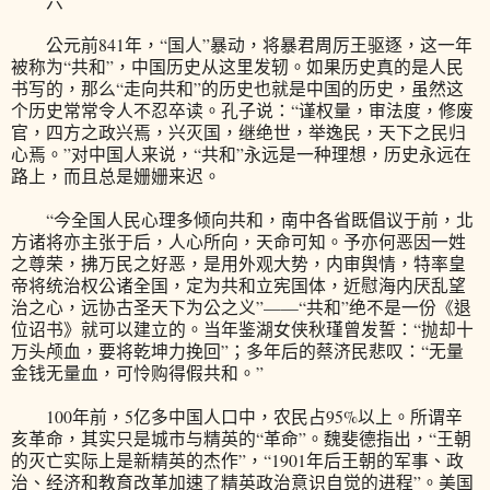
六
公元前841年，“国人”暴动，将暴君周厉王驱逐，这一年
被称为“共和”，中国历史从这里发轫。如果历史真的是人民
书写的，那么“走向共和”的历史也就是中国的历史，虽然这
个历史常常令人不忍卒读。孔子说：“谨权量，审法度，修废
官，四方之政兴焉，兴灭国，继绝世，举逸民，天下之民归
心焉。”对中国人来说，“共和”永远是一种理想，历史永远在
路上，而且总是姗姗来迟。
“今全国人民心理多倾向共和，南中各省既倡议于前，北
方诸将亦主张于后，人心所向，天命可知。予亦何恶因一姓
之尊荣，拂万民之好恶，是用外观大势，内审舆情，特率皇
帝将统治权公诸全国，定为共和立宪国体，近慰海内厌乱望
治之心，远协古圣天下为公之义”——“共和”绝不是一份《退
位诏书》就可以建立的。当年鉴湖女侠秋瑾曾发誓：“抛却十
万头颅血，要将乾坤力挽回”；多年后的蔡济民悲叹：“无量
金钱无量血，可怜购得假共和。”
100年前，5亿多中国人口中，农民占95%以上。所谓辛
亥革命，其实只是城市与精英的“革命”。魏斐德指出，“王朝
的灭亡实际上是新精英的杰作”，“1901年后王朝的军事、政
治、经济和教育改革加速了精英政治意识自觉的进程”。美国