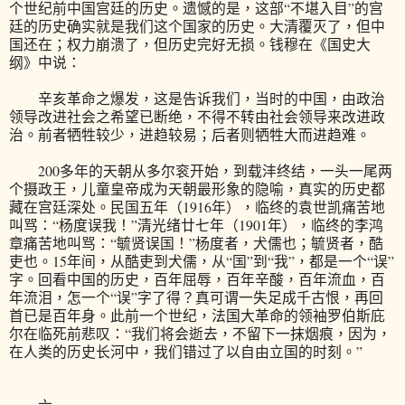
个世纪前中国宫廷的历史。遗憾的是，这部“不堪入目”的宫
廷的历史确实就是我们这个国家的历史。大清覆灭了，但中
国还在；权力崩溃了，但历史完好无损。钱穆在《国史大
纲》中说：
辛亥革命之爆发，这是告诉我们，当时的中国，由政治
领导改进社会之希望已断绝，不得不转由社会领导来改进政
治。前者牺牲较少，进趋较易；后者则牺牲大而进趋难。
200多年的天朝从多尔衮开始，到载沣终结，一头一尾两
个摄政王，儿童皇帝成为天朝最形象的隐喻，真实的历史都
藏在宫廷深处。民国五年（1916年），临终的袁世凯痛苦地
叫骂：“杨度误我！”清光绪廿七年（1901年），临终的李鸿
章痛苦地叫骂：“毓贤误国！”杨度者，犬儒也；毓贤者，酷
吏也。15年间，从酷吏到犬儒，从“国”到“我”，都是一个“误”
字。回看中国的历史，百年屈辱，百年辛酸，百年流血，百
年流泪，怎一个“误”字了得？真可谓一失足成千古恨，再回
首已是百年身。此前一个世纪，法国大革命的领袖罗伯斯庇
尔在临死前悲叹：“我们将会逝去，不留下一抹烟痕，因为，
在人类的历史长河中，我们错过了以自由立国的时刻。”