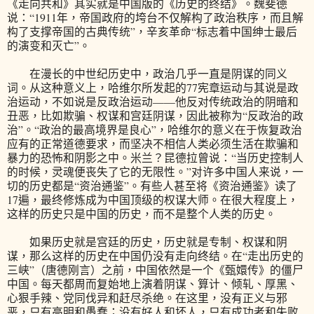
《走向共和》其实就是中国版的《历史的终结》。魏斐德
说：“1911年，帝国政府的垮台不仅解构了政治秩序，而且解
构了支撑帝国的古典传统”，辛亥革命“标志着中国绅士最后
的演变和灭亡”。
在漫长的中世纪历史中，政治几乎一直是阴谋的同义
词。从这种意义上，哈维尔所发起的77宪章运动与其说是政
治运动，不如说是反政治运动——他反对传统政治的阴暗和
丑恶，比如欺骗、权谋和宫廷阴谋，因此被称为“反政治的政
治”。“政治的最高境界是良心”，哈维尔的意义在于恢复政治
应有的正常道德要求，而坚决不相信人类必须生活在欺骗和
暴力的恐怖和阴影之中。米兰？昆德拉曾说：“当历史控制人
的时候，灵魂便丧失了它的无限性。”对许多中国人来说，一
切的历史都是“资治通鉴”。有些人甚至将《资治通鉴》读了
17遍，最终修炼成为中国顶级的权谋大师。在很大程度上，
这样的历史只是中国的历史，而不是整个人类的历史。
如果历史就是宫廷的历史，历史就是专制、权谋和阴
谋，那么这样的历史在中国仍没有走向终结。在“走出历史的
三峡”（唐德刚言）之前，中国依然是一个《甄嬛传》的僵尸
中国。每天都周而复始地上演着阴谋、算计、倾轧、厚黑、
心狠手辣、党同伐异和赶尽杀绝。在这里，没有正义与邪
恶，只有高明和愚蠢；没有好人和坏人，只有成功者和失败