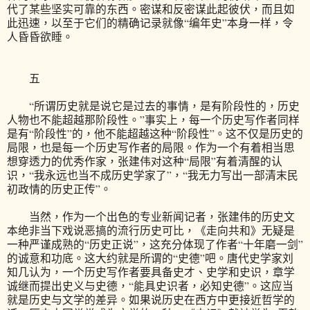
代了某些坚实可靠的东西。密谋和反密谋此起彼伏，而且如
此迅速，以至于它们的精确记录就像“编年史”本身一样，令
人昏昏欲睡。
五
“所谓历史就是说它是过去的事情，是有阶段性的，历史
人物也不能超越那阶段性。”事实上，每一个历史写作者同样
是有“阶段性”的，他不能超越这种“阶段性”。这不仅是历史的
局限，也是每一个历史写作者的局限。作为一个有着相当思
想穿透力的优秀作家，张建伟对这种“局限”有着清醒的认
识，“我永远也当不成历史学家了”，“我无力写出一部清末民
初政情的历史正传”。
当然，作为一个出色的专业新闻记者，张建伟的历史文
本绝非当下戏说恶搞的流行历史可比，《走向共和》无疑是
一种严谨成熟的“历史正说”，这充分体现了作者“十年磨一剑”
的诚意和功底。这大约就是所谓的“史德”吧。唐代史学家刘
知几认为，一个历史写作者要具备史才、史学和史识，章学
诚继而提出史义与史德，“能具史识者，必知史德”。这应当
就是历史与文学的差异。如果说历史在西方中更接近哲学的