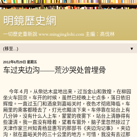
明鏡歷史網
一切歷史重新說 www.mingjinglishi.com 主編：高伐林
▼
2012年6月29日 星期五
车过夹边沟——荒沙哭处曾埋骨
今年４月，从柴达木盆地出来，过当金山和敦煌，在柳园
坐火车回京。车开的时候，虽然已经晚上七点多，落日依旧
辉煌。一直过玉门和酒泉到嘉峪关时，夜色才彻底降临。车
厢里的乘客都睡去了，灯光也黯淡下来。车停靠在站台上有
几分钟，没有什么人上车，蒙蒙的夜雾下，站台上清静得有
些凄清。我一直没有睡着，望着车窗外，脑子里忽然掠过了
天津作家兰州知青杨显惠写的那部书《夹边沟记事》。夹边
沟，就在嘉峪关外的三十公里的地方。可惜，我没有去过那