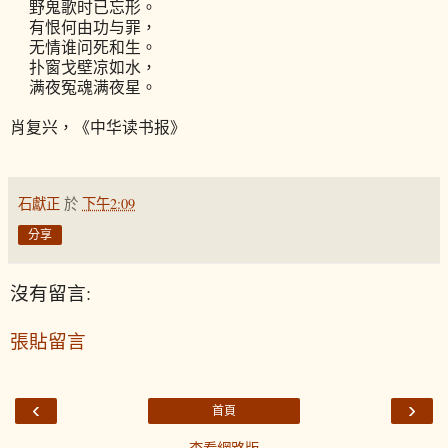
野鬼歌时已忘形。
有恨何由功与罪，
无情谁问死和生。
扑窗戈壁凉如水，
满夜冤魂满夜星。
肖复兴，《中华读书报》
石獻正
於
下午2:09
分享
沒有留言:
張貼留言
‹
›
首頁