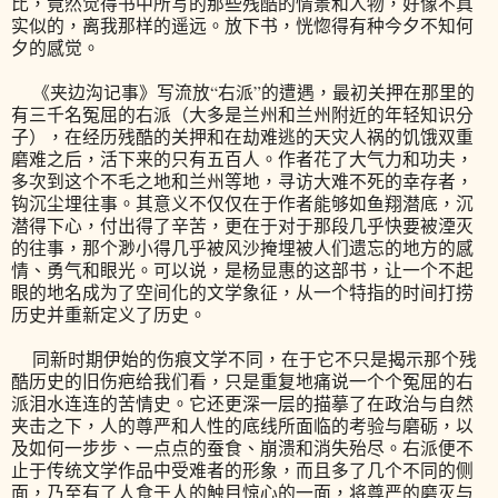
比，竟然觉得书中所写的那些残酷的情景和人物，好像不真
实似的，离我那样的遥远。放下书，恍惚得有种今夕不知何
夕的感觉。
《夹边沟记事》写流放“右派”的遭遇，最初关押在那里的
有三千名冤屈的右派（大多是兰州和兰州附近的年轻知识分
子），在经历残酷的关押和在劫难逃的天灾人祸的饥饿双重
磨难之后，活下来的只有五百人。作者花了大气力和功夫，
多次到这个不毛之地和兰州等地，寻访大难不死的幸存者，
钩沉尘埋往事。其意义不仅仅在于作者能够如鱼翔潜底，沉
潜得下心，付出得了辛苦，更在于对于那段几乎快要被湮灭
的往事，那个渺小得几乎被风沙掩埋被人们遗忘的地方的感
情、勇气和眼光。可以说，是杨显惠的这部书，让一个不起
眼的地名成为了空间化的文学象征，从一个特指的时间打捞
历史并重新定义了历史。
同新时期伊始的伤痕文学不同，在于它不只是揭示那个残
酷历史的旧伤疤给我们看，只是重复地痛说一个个冤屈的右
派泪水连连的苦情史。它还更深一层的描摹了在政治与自然
夹击之下，人的尊严和人性的底线所面临的考验与磨砺，以
及如何一步步、一点点的蚕食、崩溃和消失殆尽。右派便不
止于传统文学作品中受难者的形象，而且多了几个不同的侧
面，乃至有了人食于人的触目惊心的一面，将尊严的磨灭与