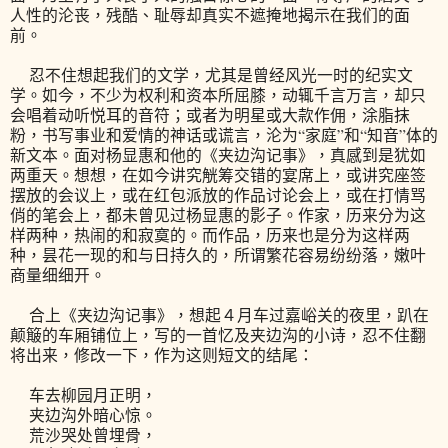
人性的沦丧，残酷、耻辱却真实不遮掩地揭示在我们的面
前。
忍不住想起我们的文学，尤其是曾经风光一时的纪实文
学。如今，不少为权利和资本所屈膝，动辄千言万言，却只
会唱着动听悦耳的音符；或者为明星或大款作佣，涂脂抹
粉，书写事业和爱情的神话或谎言，沦为“家庭”和“知音”体的
新文本。面对杨显惠和他的《夹边沟记事》，真感到是犹如
两重天。想想，在如今讲究觥筹交错的宴席上，或讲究座签
摆放的会议上，或在红包派放的作品讨论会上，或在打情骂
俏的笔会上，都未曾见过杨显惠的影子。作家，历来分为这
样两种，热闹的和寂寞的。而作品，历来也是分为这样两
种，昙花一现的和与日持久的，所谓繁花容易纷纷落，嫩叶
商量细细开。
合上《夹边沟记事》，想起４月车过嘉峪关的夜里，趴在
颠簸的车厢铺位上，写的一首忆及夹边沟的小诗，忍不住翻
将出来，修改一下，作为这则短文的结尾：
车去柳园月正明，
夹边沟外暗心惊。
荒沙哭处曾埋骨，