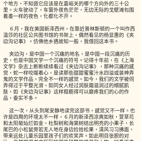
个地方，不知道它应该是在嘉峪关的哪个方向外的三十公
里。火车驶动了，车窗外夜色茫茫，无边无际的戈壁滩包围
着墨一样的夜色，化都化不开。
６月，我在美国新泽西州，在靠近普林斯顿的一个叫作西
温莎的社区公共图书馆的书架上，偶然看见的杨显惠的《夹
边沟记事》。仿佛他乡遇故知一般，我借回这本书。
夹边沟，是中国一个沉痛的地名，是中国一段沉痛的历
史，也是中国文学一个沉痛的符号。记得十年前，在《上海
文学》杂志上断断续续看过《夹边沟记事》，那种沉痛的感
觉，蛇一样咬噬着心，是读那些甜甜蜜蜜汁水四溢或装神弄
鬼的文学作品，完全不一样的感觉。如今，我们的文学被伺
弄得过于平整光滑，如同女人经过润肤霜滋润过的细腻肌
肤，如《夹边沟记事》这样粗粝得可以磨疼我们的心的作
品，委实不多。
这一次，从头到尾安静地读完这部书，感觉又不一样。也
许是四周的环境太不一样，６月的新泽西凉爽如秋，萱草花
和太阳菊灿烂如金，杜梨树和海棠树结出明亮的小果子，长
尾巴的小松鼠旁若无人地在身边捡拾松果，清风习习拂面，
带来远处儿童乐园里孩子们的欢笑声。如此明目张胆的对