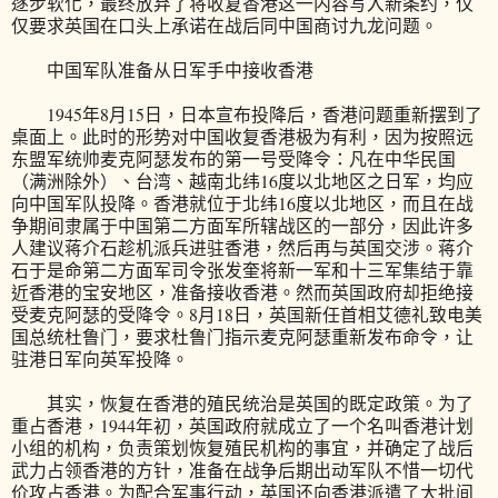
逐步软化，最终放弃了将收复香港这一内容写入新条约，仅
仅要求英国在口头上承诺在战后同中国商讨九龙问题。
中国军队准备从日军手中接收香港
1945年8月15日，日本宣布投降后，香港问题重新摆到了
桌面上。此时的形势对中国收复香港极为有利，因为按照远
东盟军统帅麦克阿瑟发布的第一号受降令：凡在中华民国
（满洲除外）、台湾、越南北纬16度以北地区之日军，均应
向中国军队投降。香港就位于北纬16度以北地区，而且在战
争期间隶属于中国第二方面军所辖战区的一部分，因此许多
人建议蒋介石趁机派兵进驻香港，然后再与英国交涉。蒋介
石于是命第二方面军司令张发奎将新一军和十三军集结于靠
近香港的宝安地区，准备接收香港。然而英国政府却拒绝接
受麦克阿瑟的受降令。8月18日，英国新任首相艾德礼致电美
国总统杜鲁门，要求杜鲁门指示麦克阿瑟重新发布命令，让
驻港日军向英军投降。
其实，恢复在香港的殖民统治是英国的既定政策。为了
重占香港，1944年初，英国政府就成立了一个名叫香港计划
小组的机构，负责策划恢复殖民机构的事宜，并确定了战后
武力占领香港的方针，准备在战争后期出动军队不惜一切代
价攻占香港。为配合军事行动，英国还向香港派遣了大批间