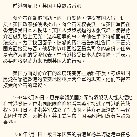
前港督复职，英国再度霸占香港
蒋介石在香港问题上的一再妥协，使得英国人得寸进
尺。英国政府强硬地提出，蒋介石无权委派一位英国军官在
香港接受日本人投降。英国人步步紧逼的嚣张气焰，使得蒋
介石感到脸上无光，这样屈辱的事，令他在手下将领面前无
法交待。为了找回面子，愤怒的蒋介石告知杜鲁门，不管英
国方面接受与否，他都将以中国战区最高司令的身份，任命
夏壳作为他的受降代表，在香港接受日本人的投降，并表示
必要时将以武力来抵制英国人的行动。
英国方面对蒋介石的态度转变有些始料不及，考虑到国
民党在靠近香港的宝安地区屯兵两个军的现实，他们不得不
接受蒋介石的建议。
1945年8月20日，夏壳率领英国海军特遣舰队大摇大摆地
在香港登陆，香港同胞眼睁睁地看着英军接过了香港的管辖
权。9月1日，驻港英军成立了军政府。蒋介石派遣的军事代
表团也在这一天抵港，并正式宣布：国民政府同意英军占领
香港。
1946年5月1日，被日军囚禁的前港督杨慕琦返港重任总