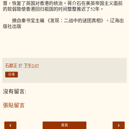
督，恢复了英国对香港的统治。蒋介石在美英帝国主义面前
的软弱致使香港回归祖国的时间整整推迟了52年。
摘自秦书宝主编 《发现：二战中的谜团真相》，辽海出
版社出版
石獻正
於
下午2:07
分享
沒有留言:
張貼留言
‹
›
首頁