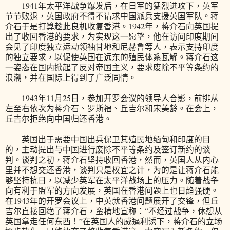
1941年太平洋战争爆发后，在日军的猛烈进攻下，英军
节节败退，英国政府不得不请求中国派兵支援英国军队。蒋
介石于是打算趁此良机收复香港。1942年，蒋介石向英国提
出了收回香港的要求，为实现这一愿望，他在访问印度期间
会见了印度独立运动领袖甘地和尼赫鲁等人，表示支持印度
的独立要求，以促使英国在远东的殖民体系瓦解。蒋介石这
一姿态在国内掀起了反对帝国主义，要求废除不平等条约的
浪潮，并在国际上得到了广泛同情。
1943年11月25日，参加开罗会议的领导人合影，前排从
左至右依次为蒋介石、罗斯福、丘吉尔和宋美龄。在会上，
丘吉尔拒绝向中国归还香港。
英国出于需要中国出兵保卫其殖民地缅甸和印度的目
的，主动提出与中国进行废除不平等条约及签订新约的谈
判。谈判之初，蒋介石坚持收回香港，然而，英国人从内心
里并不想交还香港，谈判只是权宜之计，为的是让蒋介石能
够坚持抗日，以减少英军在太平洋战场上的压力。随着战争
向有利于盟军的方向发展，英国在香港问题上也日趋强硬。
在1943年的开罗会议上，中英就香港问题展开了交锋，但丘
吉尔直接回绝了蒋介石，蛮横地宣称：“不经过战争，休想从
英国拿走任何东西！”在英国人的威逼利诱下，蒋介石的立场