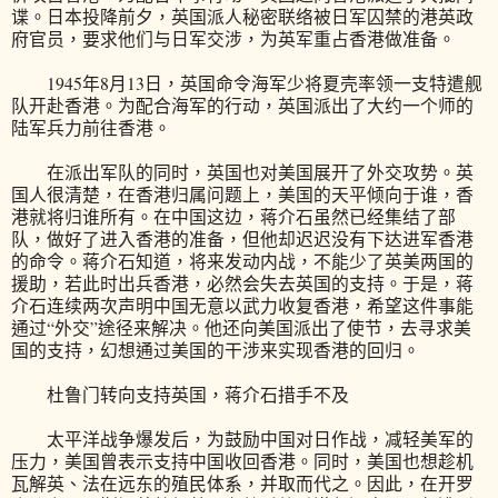
谍。日本投降前夕，英国派人秘密联络被日军囚禁的港英政
府官员，要求他们与日军交涉，为英军重占香港做准备。
1945年8月13日，英国命令海军少将夏壳率领一支特遣舰
队开赴香港。为配合海军的行动，英国派出了大约一个师的
陆军兵力前往香港。
在派出军队的同时，英国也对美国展开了外交攻势。英
国人很清楚，在香港归属问题上，美国的天平倾向于谁，香
港就将归谁所有。在中国这边，蒋介石虽然已经集结了部
队，做好了进入香港的准备，但他却迟迟没有下达进军香港
的命令。蒋介石知道，将来发动内战，不能少了英美两国的
援助，若此时出兵香港，必然会失去英国的支持。于是，蒋
介石连续两次声明中国无意以武力收复香港，希望这件事能
通过“外交”途径来解决。他还向美国派出了使节，去寻求美
国的支持，幻想通过美国的干涉来实现香港的回归。
杜鲁门转向支持英国，蒋介石措手不及
太平洋战争爆发后，为鼓励中国对日作战，减轻美军的
压力，美国曾表示支持中国收回香港。同时，美国也想趁机
瓦解英、法在远东的殖民体系，并取而代之。因此，在开罗