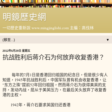
明鏡歷史網
一切歷史重新說 www.mingjinglishi.com 主編：高伐林
▼
2012年6月29日 星期五
抗战胜利后蒋介石为何放弃收复香港？
每年的7月1日是香港回归祖国的纪念日，但是很少有人
知道，1945年抗战胜利后，中国军队曾有机会收复香港，让
“东方之珠”提前52年回归祖国，然而蒋介石为获得美英的支
持，发动内战，屈从于美英压力，在最后关头放弃了收复香
港的主权。
1942年，蒋介石要求英国归还香港