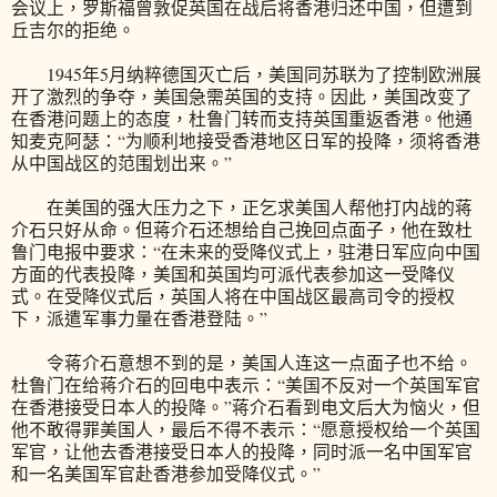
会议上，罗斯福曾敦促英国在战后将香港归还中国，但遭到
丘吉尔的拒绝。
1945年5月纳粹德国灭亡后，美国同苏联为了控制欧洲展
开了激烈的争夺，美国急需英国的支持。因此，美国改变了
在香港问题上的态度，杜鲁门转而支持英国重返香港。他通
知麦克阿瑟：“为顺利地接受香港地区日军的投降，须将香港
从中国战区的范围划出来。”
在美国的强大压力之下，正乞求美国人帮他打内战的蒋
介石只好从命。但蒋介石还想给自己挽回点面子，他在致杜
鲁门电报中要求：“在未来的受降仪式上，驻港日军应向中国
方面的代表投降，美国和英国均可派代表参加这一受降仪
式。在受降仪式后，英国人将在中国战区最高司令的授权
下，派遣军事力量在香港登陆。”
令蒋介石意想不到的是，美国人连这一点面子也不给。
杜鲁门在给蒋介石的回电中表示：“美国不反对一个英国军官
在香港接受日本人的投降。”蒋介石看到电文后大为恼火，但
他不敢得罪美国人，最后不得不表示：“愿意授权给一个英国
军官，让他去香港接受日本人的投降，同时派一名中国军官
和一名美国军官赴香港参加受降仪式。”