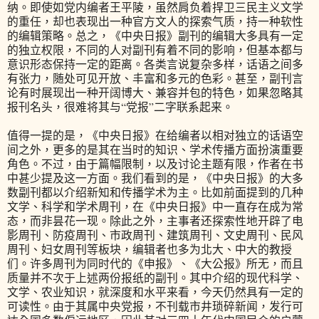
纳。即使如党内编者王平陵，虽然肩负着捍卫三民主义文学
的重任，却也表现出一种官方文人的探索气质，持一种软性
的编辑策略。总之，《中央日报》副刊的编辑大多具有一定
的独立权限，不同的人对副刊有着不同的影响，但基本都与
意识形态保持一定的距离。各类言说复杂多样，话语之间多
有张力，随处可见开放、丰富和多元的色彩。甚至，副刊言
论有时展现出一种开阔博大、兼容并包的特色，如果忽略其
报刊名头，很难将其与“党报”二字联系起来。
值得一提的是，《中央日报》在给编者以相对独立的话语空
间之外，更多的是其在当时的知识、学术传播方面扮演重要
角色。不过，由于篇幅限制，以及讨论主题有限，作者在书
中甚少提及这一方面。我们看到的是，《中央日报》的大多
数副刊都以介绍新知和传播学术为主。比如前面提到的几种
文学、科学和学术周刊，在《中央日报》中一直存在成为常
态，而非昙花一现。除此之外，主事者还探索性地开辟了电
影周刊、防疫周刊、市政周刊、建筑周刊、文史周刊、民风
周刊、妇女周刊等板块，编辑者也多为北大、中大的教授
们。许多周刊为同时代的《申报》、《大公报》所无，而且
质量并不次于上述两份报纸的副刊。其中介绍的现代科学、
文学、农业知识，就深度和水平来看，今天仍然具有一定的
可读性。由于其属中央党报，不刊载市井琐碎新闻，发行可