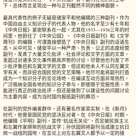
下，总体而言呈现出一种与正刊截然不同的精神面貌。
最具代表性的例子无疑是储安平和他编辑的三种副刊。作为
中国自由主义知识分子的代表人物，他的名字至少有七年和
《中央日报》紧密联系在一起。尤其在1933—1936三年的时
间里，他担任了《中央公园》、《中央日报副刊》和《文学
周刊》的编辑，可谓直接塑造了《中央日报》副刊的话语生
态。从中可见，储安平以一种严肃、负责、公正的态度经营
副刊，发表了大量文化批评、社会评论和文学方面的文章，
发起过对诸多文化事件颇具声势的讨论。尽管他也刊发了不
少批评鲁迅和左翼文学的文章，但这和他本人不认同左翼文
学有关，而非迎合国民党的文艺策略。他尽可能将副刊打造
成为一个知识分子的言论场地，在编读互动方面非常热烈，
广泛吸纳全国各地的知识分子参与。即使限于党报性质，不
能进行真正的政治批评，但还是做到了以建设性的问题讨论
为主要内容，成为当时国内报纸副刊的典范。
在副刊的党外编者群中，还有著名作家梁实秋，在《新月》
时代，他曾是国民党的坚决反对者。在《中央日报》时期，
他编辑《平明》副刊，宣传“抗战无关论”，否定被民族主义
和左翼作家绑架的抗战文学；孙伏园则将副刊当成建立抗日
统一战线的园地，在言论上对左右翼文人都予以一定的接