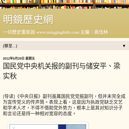
明鏡歷史網
一切歷史重新說 www.mingjinglishi.com 主編：高伐林
▼
2012年6月29日 星期五
国民党中央机关报的副刊与储安平、梁
实秋
[导读]《中央日报》副刊虽属国民党党报副刊，但并未完全成
为宣传党义的传声筒。表现上看，这是因为执政党缺乏文艺
和学术人才，不得不借助党外势力，根本上是其对知识分子
和言论还是持一种相对宽容的态度。