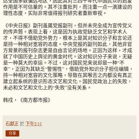
达全国多数偏远地区，因此其对三四十年代中国民众的启蒙
作用是不可估量的。其不注重批判，而注重一点一滴建设的
理性态度，实际非常值得报刊研究者重新审视。
《中央日报》副刊虽属党报副刊，但并未完全成为宣传党义
的传声筒。表现上看，这是因为执政党缺乏文艺和学术人
才，不得不借助党外势力，根本上是其对知识分子和言论还
是持一种相对宽容的态度。中央党报的副刊如此，其他非官
方背景的报刊杂志更是自由言论的场地。正因为这样，才成
就了中国历史上舆论的黄金时代。这对知识分子来说，无疑
是一种莫大的幸运。不过，这对国民党来说却是一种“不
幸”，正因为其缺乏“警惕性”，借助党外知识分子担任编辑，
持一种相对宽容的文化策略，导致在其喉舌之内都没有真正
建立起系统的意识形态文艺和文化。国民党政治上的失败，
未必和文艺和文化上的“失败”没有关系。
韩戍，《南方都市报》
石獻正
於
下午2:11
分享