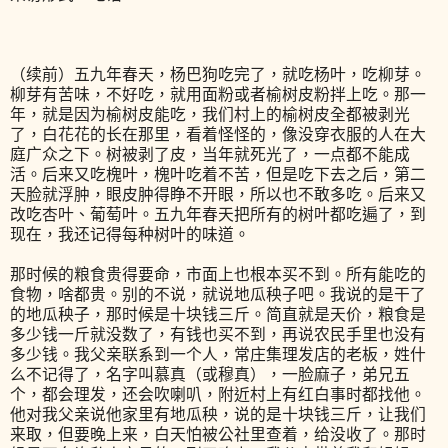
（续前）五九年春天，杨巴狗吃完了，就吃杨叶，吃柳芽。
柳芽有苦味，不好吃，就用面粉或者榆树皮粉拌上吃。那一
年，就是因为榆树皮能吃，我们村上的榆树皮全都被剥光
了，白花花的长在那里，看着怪怪的，像没穿衣服的人在大
庭广众之下。树被剥了皮，当年就死光了，一点都不能成
活。后来又吃槐叶，槐叶吃着不苦，但是吃下去之后，第二
天脸就浮肿，眼皮肿得睁不开眼，所以也不敢多吃。后来又
改吃杏叶、葡萄叶。五九年春天把所有的树叶都吃遍了，到
现在，我还记得每种树叶的味道。
那时候的粮食贵得要命，市面上也根本买不到。所有能吃的
食物，啥都贵。别的不说，就说地瓜秧子吧。我说的是干了
的地瓜秧子，那时候是十块钱三斤。简直就是天价，粮食是
多少钱一斤就没数了，有钱也买不到，再说农民手里也没有
多少钱。我父亲联系到一个人，常庄集理发店的老板，姓什
么不记得了，名字叫慕真（或穆真），一脸麻子，弟兄五
个，都会理发，还会吹喇叭，附近村上有红白事时都找他。
他对我父亲说他家里有地瓜秧，说的是十块钱三斤，让我们
来取，但要晚上来，白天怕被公社里查着，给没收了。那时