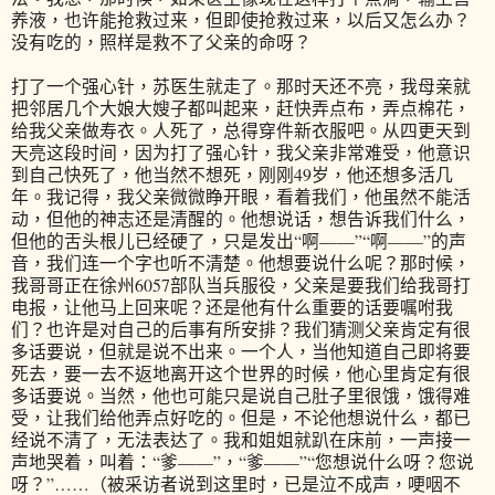
养液，也许能抢救过来，但即使抢救过来，以后又怎么办？
没有吃的，照样是救不了父亲的命呀？
打了一个强心针，苏医生就走了。那时天还不亮，我母亲就
把邻居几个大娘大嫂子都叫起来，赶快弄点布，弄点棉花，
给我父亲做寿衣。人死了，总得穿件新衣服吧。从四更天到
天亮这段时间，因为打了强心针，我父亲非常难受，他意识
到自己快死了，他当然不想死，刚刚49岁，他还想多活几
年。我记得，我父亲微微睁开眼，看着我们，他虽然不能活
动，但他的神志还是清醒的。他想说话，想告诉我们什么，
但他的舌头根儿已经硬了，只是发出“啊——”“啊——”的声
音，我们连一个字也听不清楚。他想要说什么呢？那时候，
我哥哥正在徐州6057部队当兵服役，父亲是要我们给我哥打
电报，让他马上回来呢？还是他有什么重要的话要嘱咐我
们？也许是对自己的后事有所安排？我们猜测父亲肯定有很
多话要说，但就是说不出来。一个人，当他知道自己即将要
死去，要一去不返地离开这个世界的时候，他心里肯定有很
多话要说。当然，他也可能只是说自己肚子里很饿，饿得难
受，让我们给他弄点好吃的。但是，不论他想说什么，都已
经说不清了，无法表达了。我和姐姐就趴在床前，一声接一
声地哭着，叫着：“爹——”，“爹——”“您想说什么呀？您说
呀？”……（被采访者说到这里时，已是泣不成声，哽咽不