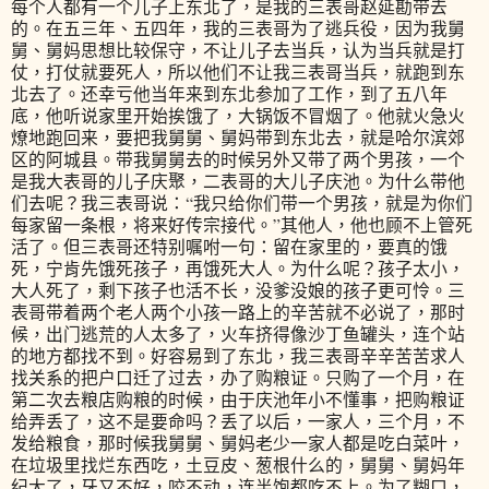
每个人都有一个儿子上东北了，是我的三表哥赵延勘带去
的。在五三年、五四年，我的三表哥为了逃兵役，因为我舅
舅、舅妈思想比较保守，不让儿子去当兵，认为当兵就是打
仗，打仗就要死人，所以他们不让我三表哥当兵，就跑到东
北去了。还幸亏他当年来到东北参加了工作，到了五八年
底，他听说家里开始挨饿了，大锅饭不冒烟了。他就火急火
燎地跑回来，要把我舅舅、舅妈带到东北去，就是哈尔滨郊
区的阿城县。带我舅舅去的时候另外又带了两个男孩，一个
是我大表哥的儿子庆聚，二表哥的大儿子庆池。为什么带他
们去呢？我三表哥说：“我只给你们带一个男孩，就是为你们
每家留一条根，将来好传宗接代。”其他人，他也顾不上管死
活了。但三表哥还特别嘱咐一句：留在家里的，要真的饿
死，宁肯先饿死孩子，再饿死大人。为什么呢？孩子太小，
大人死了，剩下孩子也活不长，没爹没娘的孩子更可怜。三
表哥带着两个老人两个小孩一路上的辛苦就不必说了，那时
候，出门逃荒的人太多了，火车挤得像沙丁鱼罐头，连个站
的地方都找不到。好容易到了东北，我三表哥辛辛苦苦求人
找关系的把户口迁了过去，办了购粮证。只购了一个月，在
第二次去粮店购粮的时候，由于庆池年小不懂事，把购粮证
给弄丢了，这不是要命吗？丢了以后，一家人，三个月，不
发给粮食，那时候我舅舅、舅妈老少一家人都是吃白菜叶，
在垃圾里找烂东西吃，土豆皮、葱根什么的，舅舅、舅妈年
纪大了，牙又不好，咬不动，连半饱都吃不上。为了糊口，