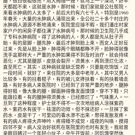
腿，很白很粗很亮，用大拇指一按，就马上一个深坑，好半
天都起不来，这就是水肿。那时候，我们家就是公社医院，
来看水肿病的人太多了，前后大约有六七千人。特别是1960
年春天，大量的水肿病人涌现出来，全公社二十多个村庄的
水肿病人源源不断地涌来，医院里应接不暇，我们潘庄村家
家户户的闲房子都住满了水肿病号。那时候的卫生院几乎成
了专科水肿病院。得了这种病的人，男人都是先从肚子开
始，有的是脚、腿先肿，最后才肿到脸上来。而女人正好反
过来，先是从脸上肿，肿得两个眼睛都睁不开，脸肿得就像
洗手盆那样大。严重的水肿如果得不到及时治疗，就会持续
恶化，尤其是腿部，皮肤会裂开，流黄水，再到溃烂化浓，
直至死亡。其实，这种病就是缺乏营养，只要能吃饱饭，过
一段时间，就好了。来住院的大多是中老年人，其中又男人
比较多。有的拄着棍子，有的被儿女搀扶着，有的扶着墙走
路。有好多病人来医院时，已经到了非常严重的地步，腿肿
得好粗，像大象的腿，脚面肿得像发面馍馍，穿不下鞋，只
能趿拉着。有的腿肿得流黄水，已经糜烂了，气味熏人。一
旦到了这种程度，护士就不得不一次次地给病人涂抹紫药
水。紫药水有拔干、祛湿的功效。但不抹还好，一旦抹了紫
药水，皮是干了，可里边的毒水渗不出来，憋得发胀发疼。
有的病人疼得大声呻吟，疼得睡不成觉，成夜的叫唤，搅得
四邻不安。病人没治好就死在医院里的也时有发生。我就曾
亲眼目睹过一个年轻小伙子，中午开饭前，因饥饿突然休