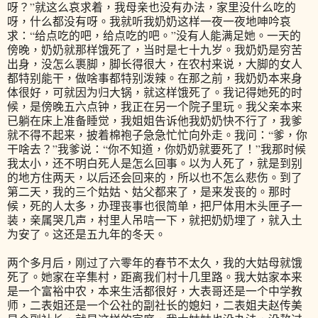
呀？”就这么哀求着，我母亲也没有办法，家里没什么吃的
呀，什么都没有呀。我就听我奶奶这样一夜一夜地呻吟哀
求：“给点吃的吧，给点吃的吧。”没有人能满足她。一天的
傍晚，奶奶就那样饿死了，当时是七十九岁。我奶奶是穷苦
出身，没怎么裹脚，脚长得很大，在农村来说，大脚的女人
都特别能干，做啥事都特别泼辣。在那之前，我奶奶本来身
体很好，可就因为归大锅，就这样饿死了。我记得她死的时
候，是傍晚五六点钟，我正在另一个院子里玩。我父亲本来
已躺在床上准备睡觉，我姐姐告诉他我奶奶快不行了，我爹
就不得不起来，披着棉袍子急急忙忙向外走。我问：“爹，你
干啥去？”我爹说：“你不知道，你奶奶就要死了！”我那时候
我太小，还不明白死人是怎么回事。以为人死了，就是到别
的地方住两天，以后还会回来的，所以也不怎么悲伤。到了
第二天，我的三个姑姑、姑父都来了，是来发丧的。那时
候，死的人太多，办理丧事也很简单，把尸体用木头匣子一
装，亲属哭几声，村里人吊唁一下，就把奶奶埋了，就入土
为安了。这还是五九年的冬天。
两个多月后，刚过了六零年的春节不太久，我的大姑母就饿
死了。她家在辛集村，距离我们村十几里路。我大姑家本来
是一个富裕中农，本来生活都很好，大表哥还是一个中学教
师，二表姐还是一个公社的副社长的媳妇，二表姐夫赵传美