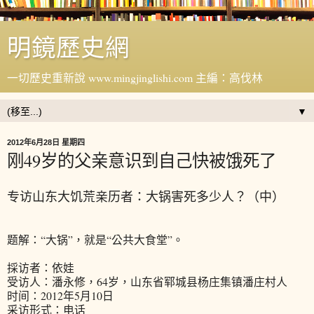
明鏡歷史網
一切歷史重新說 www.mingjinglishi.com 主編：高伐林
▼
2012年6月28日 星期四
刚49岁的父亲意识到自己快被饿死了
专访山东大饥荒亲历者：大锅害死多少人？（中）
题解：“大锅”，就是“公共大食堂”。
採访者：依娃
受访人：潘永修，64岁，山东省郓城县杨庄集镇潘庄村人
时间：2012年5月10日
采访形式：电话