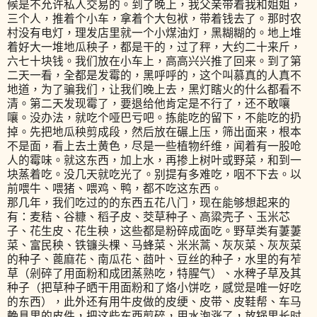
候是不允许私人交易的。到了晚上，我父亲带着我和姐姐，
三个人，推着个小车，拿着个大包袱，带着钱去了。那时农
村没有电灯，理发店里就一个小煤油灯，黑糊糊的。地上堆
着好大一堆地瓜秧子，都是干的，过了秤，大约二十来斤，
六七十块钱。我们放在小车上，高高兴兴推了回来。到了第
二天一看，全都是发霉的，黑呼呼的，这个叫慕真的人真不
地道，为了骗我们，让我们晚上去，黑灯瞎火的什么都看不
清。第二天发现霉了，要退给他肯定是不行了，还不敢嚷
嚷。没办法，就吃个哑巴亏吧。拣能吃的留下，不能吃的扔
掉。先把地瓜秧剪成段，然后放在碾上压，筛出面来，根本
不是面，看上去土黄色，尽是一些植物纤维，闻着有一股呛
人的霉味。就这东西，加上水，再掺上树叶或野菜，和到一
块蒸着吃。没几天就吃光了。别提有多难吃，咽不下去。以
前喂牛、喂猪、喂鸡、鸭，都不吃这东西。
那几年，我们吃过的的东西五花八门，现在能够想起来的
有：麦秸、谷糠、稻子皮、茭草种子、高粱壳子、玉米芯
子、花生皮、花生秧，这些都是粉碎成面吃。野草类有萋萋
菜、富民秧、铁镰头棵、马蜂菜、米米蒿、灰灰菜、灰灰菜
的种子、蓖麻花、南瓜花、莔叶、豆丝的种子，水里的有苲
草（剁碎了用面粉和成团蒸熟吃，特腥气）、水稗子草及其
种子（把草种子晒干用面粉和了烙小饼吃，感觉是唯一好吃
的东西），此外还有用牛皮做的皮绠、皮带、皮鞋帮、车马
輓具里的皮件，把这些东西剪碎，用水泡涨了，放锅里长时