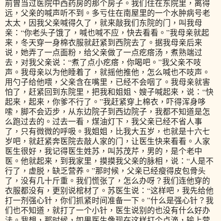
前曾当过医院中西药房的那个房子。我们住在东院里，离得
远，父亲的喊声听不到。多亏住在南屋里的一个水肿病号老
太太，因我父亲喊得久了，就来敲我们东院的门，叫我母
亲：“你老头子饿了，喊也喊不应，快去看看。”我母亲就起
来，冬天穿一身棉衣服就赶紧到西院去了。据我母亲后来
说，她弄了一点面粉，给父亲做了一点疙瘩汤，煮熟端过
去，对我父亲说：“煮了点小疙瘩，你喝吧。”我父亲不吱
声。我母亲以为他睡着了，就摇他推他，怎么喊也不吱声。
用勺子给他喂，父亲含在嘴里，已经不会咽了。我母亲就害
怕了，赶紧回到东院里，把我和姐姐、嫂子喊起来，说：“快
起来，起来，你爹不行了。”我赶紧穿上棉衣，吓得浑身哆
嗦，脚不会迈步，从东边院子到西边院子，我都不知道是怎
么跑过去的。过去一看，煤油灯下，我父亲已经不省人事
了，只有微微的呼吸。我姐姐，比我大五岁，也就是十六七
岁吧，就赶紧奔医院去敲人家的门，让医生快来看看。人家
医生很好，我记得医生姓苏，叫苏茂芹，男的，是个老中
医。他就起来，到我家里，摸摸我父亲的脉相，说：“人是不
行了，虚脱，缺乏营养。”那时候，父亲已经瘦得皮包骨头
了，没有几十斤重。我们慌张了，怎么办呀？我们连他穿的
衣服都没有，更别说棺材了。苏医生说：“这样吧，我先给他
打一剂强心针，你们抓紧时间准备一下。”什么是强心针？我
们也不知道，就打了一个小针，医生说别的也没有什么好办
法。我想，那时候，如果医生像现在这样打个点滴，输上营