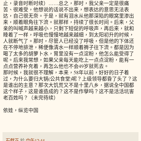
止，录音时断时续）……总之，那时，我父亲一定是很痛
苦、很难受，他想说的话说不出来，想表达的意思无法表
达，自己很无奈。于是，就有泪水从他那深陷的眼窝里渗出
来，顺着眼角往下流。就那样，持续了很长时间。后来，父
亲的叫喊声越来越小，只剩下短促的呼吸声，再后来，就和
睡着了一样，呼吸也慢慢地越来越细，到太阳初升的时候，
人就断气了。那时，尽管人已经没了呼吸，但是他的下体还
在不停地排泄，稀便像清水一样顺着褥子往下流。都是因为
喝了太多的胡萝卜水，胃里没有一点淀粉，他怎么能受得了
呢。后来我常想，如果父亲每天能吃上一点点淀粉，能有一
点点营养补充着，再怎么他也不会49岁就死去。
那时候，我就很不理解，本来，58年以前，好好的日子着
过，为什么要归大锅(公共食堂)呢？上级领导都昏了头了？这
是谁出的主意？那次大饥荒又不是十里八乡，据说全中国都
这个样子，这是谁造成的？这不是作孽吗？这不是活活坑害
老百姓吗？（未完待续）
依娃，纵览中国
石獻正
於
中午12:44