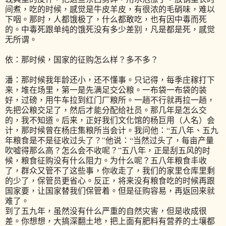
间煮，吃的时候，感觉是牛皮羊皮，有很浓的毛硝味，难以
下咽。那时，人都饿极了，什么都敢吃，也有因中毒而死
的。中毒死跟单纯的饿死没有多少差别，凡是都是死，感觉
无所谓。
依：那时候，国家的征购怎么样？多不多？
潘：那时候我年龄还小，还不懂事。只记得，每季庄稼打下
来，堆在场里，第一是先满足交公粮。一布袋一布袋的装
好，过磅，用牛车拉到红门厂粮所。一趟不行就再拉一趟，
先把公粮交足了，然后才能分配给社员。那几年是怎么交
的，我不知道。后来，正好我们文化馆的杨巨用（人名）会
计，那时候曾在杨庄集粮所当会计。我问他：“五八年、五九
年粮食是不是征收过头了？”他说：“当然过头了，每亩产量
吹嘘得那么高？怎么会不收呢？”五八年，正是刮五风的时
候，粮食征购没有什么阻力。为什么呢？五八年粮食丰收
了，群众又管不了这些事，你收走了，我们的家里仓库里剩
的少了，保管员更省心。反正，将来没有粮食吃的时候再跟
国家要，让国家替我们保管着。但是征购容易，再返回来就
难了。
到了五九年，虽然没有什么严重的自然灾害，但是收成很
差。你想想，大搞深翻土地，把上面有肥料有营养的土壤都