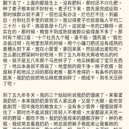
翻下去了，上面的都是生土，没有肥料，那时还不兴化肥。
种了麦子根本就不好好长。麦子打下来，首先是完成征购，
那时候群众就不满了。但也没有办法，拦也拦不住。到最
后，分到社员手里的就很少。我记得麦子也就是每人平均二
三十斤，谷子、高粱各是十几斤。这就是一年的口粮呀。说
实在的，那时候，粮食不到成熟就被群众偷得差不多了。那
时有个顺口溜：“十个社员九个贼，谁不偷，饿死谁。”我也
去偷过呀，在地里割草的时候，用个小镰刀把还没有成熟的
麦穗头割下来，放在小筐里，拿回来蒸，然后揉出麦粒吃。
怎么都比野菜树叶好吃呀。到了五九年秋天再收地瓜的时
候，就不是五八年那个马虎样子了，地瓜秧都成了宝贝东西
了，地瓜本身就不用说了，地里刨的很干净。秧子疙瘩，就
是秧子和地瓜之间的那段老根，都不舍得扔。有条件的就存
起来，我奶奶就把地瓜秧疙瘩剁碎了，晒成干，到冬天压碎
了吃。
到了五九年冬天，我的三个姑姑听说我奶奶饿病了，来看望
我奶奶。本来我奶奶是穷苦人家出身，又是个大脚，能吃苦
能耐劳，但毕竟吃的粮食太少，没有多少营养，慢慢就撑不
住了。那时也不能说我们年轻人不孝顺，大家都是天天吃一
样的野菜，都吃不饱。我奶奶我母亲的腿都浮肿了，肿的老
粗，我经常去看我奶奶，她总是把裤子卷起来让我看她的