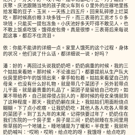
庆聚、庆池跟随当地的孩子爬火车到６０里外的庄稼地里拣
拾发霉的豆子、玉米，一天拣上四五斤，回来轧碎掺上烂菜
吃。那时候高价粮３块多钱一斤，而三表哥的工资才５０多
块钱，只能买一提包冻鱼。小庆池好多天吓得不敢见人，也
不敢上饭桌吃饭，饿得皮包骨。真是很惨。三表哥后来每说
起这事，都忍不住流泪。
依：你能不能讲的详细一点。家里人饿死的这个过程，身体
的状况，他们说了什么话，都详细说一说，好吗？
潘：好的，再回过头说我奶奶吧，奶奶病重的时候，我的三
个姑姑来看她。那时候，不论谁出门，都要提前从生产队大
伙房里把中午的饭领出来，拿手帕包着。姑姑来看望自己的
母亲，也没有什么好礼物，就是带几个菜团子，另外若带点
儿干面，就是最贵重的礼品了。菜团子是留给自己吃的，如
果不带给养，自己就得侵占别人的。那时候的母女亲情就到
了这种程度。那天，我奶奶躺在床上，我姑姑们用面粉烧点
糊糊，下了点小疙瘩，让我奶奶吃，其他人各人吃各人带来
的菜团子。到了五九年的末尾，记得快要过年了，奶奶住在
我们东院的一个房子里，房子是三间，奶奶就睡在东间里用
柴草搭的一个地铺上，睡地铺是为了暖和。半夜里，我就听
奶奶喊叫：“哎哟，哎哟，给点吃的呀，我饿呀，给点吃的