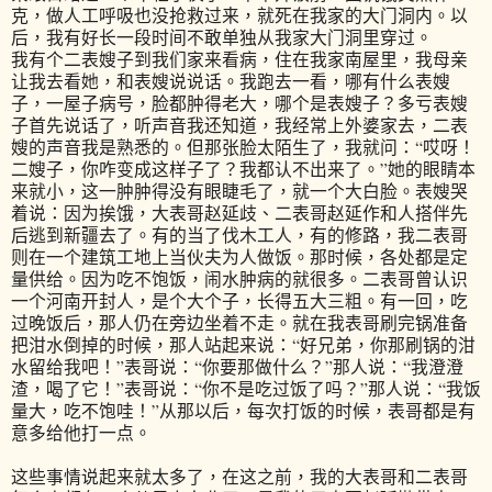
克，做人工呼吸也没抢救过来，就死在我家的大门洞内。以
后，我有好长一段时间不敢单独从我家大门洞里穿过。
我有个二表嫂子到我们家来看病，住在我家南屋里，我母亲
让我去看她，和表嫂说说话。我跑去一看，哪有什么表嫂
子，一屋子病号，脸都肿得老大，哪个是表嫂子？多亏表嫂
子首先说话了，听声音我还知道，我经常上外婆家去，二表
嫂的声音我是熟悉的。但那张脸太陌生了，我就问：“哎呀！
二嫂子，你咋变成这样子了？我都认不出来了。”她的眼睛本
来就小，这一肿肿得没有眼睫毛了，就一个大白脸。表嫂哭
着说：因为挨饿，大表哥赵延歧、二表哥赵延作和人搭伴先
后逃到新疆去了。有的当了伐木工人，有的修路，我二表哥
则在一个建筑工地上当伙夫为人做饭。那时候，各处都是定
量供给。因为吃不饱饭，闹水肿病的就很多。二表哥曾认识
一个河南开封人，是个大个子，长得五大三粗。有一回，吃
过晚饭后，那人仍在旁边坐着不走。就在我表哥刷完锅准备
把泔水倒掉的时候，那人站起来说：“好兄弟，你那刷锅的泔
水留给我吧！”表哥说：“你要那做什么？”那人说：“我澄澄
渣，喝了它！”表哥说：“你不是吃过饭了吗？”那人说：“我饭
量大，吃不饱哇！”从那以后，每次打饭的时候，表哥都是有
意多给他打一点。
这些事情说起来就太多了，在这之前，我的大表哥和二表哥