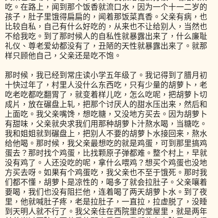
吃。在路上，闻到那个饭香就流口水，因为一个十一二岁的
孩子，肚子里饿得扁扁的，闻着那饭菜真香。父亲有病，也
比较自私，自己有什么好吃的，从来也不让给别人，当然也
不给我吃。到了那时候人的自私性就暴露出来了，什么廉耻
礼仪、尊老爱幼都没有了，丑陋的天性就暴露出来了。就那
样只顾他自己，父亲还是吃不饱。
那时候，我已经到常庄读小学五年级了。我记得到了腊月初
十快过年了，村里人没什么东西吃，只有少量的胡萝卜，老
吃老吃都吃翻胃了，就变着样儿吃，怎么吃呢，把胡萝卜切
成片，放在碾盘上轧，把那个讨厌人的甜水压出来，然后和
上面吃。我父亲嘴馋，想吃糖，又没地方买去。因为胡萝卜
有甜味，父亲就央求我们用那种胡萝卜汁熬水喝，当糖吃。
我和姐姐就到碾盘上，把别人不要的胡萝卜水接回来，熬水
给他喝。那时候，我父亲最想吃的就是鸡蛋，可到那里搞鸡
蛋去？那时找个鸡蛋，比找颗原子弹都难。整个村上，早就
没有鸡了。人还没吃的呢，拿什么喂鸡？想买个鸡蛋也没地
方买去呀。如果有个鸡蛋吃，我父亲也不至于饿死。那时我
们都不懂，胡萝卜是凉性的，喝多了就会拉肚子。父亲嚷着
要喝，我们也没有阻拦他，连着喝了两天胡萝卜水。到了夜
里，他就喊肚子疼，老是拉肚子，一直拉，拉虚脱了，没睡
到天明人就不行了。我父亲住在西院里的堂屋里，就是两年