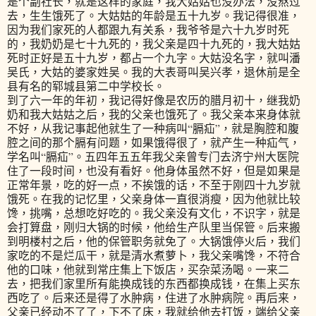
是个副社长，就是这样的家庭，我大姑姑也没办法，没熬过
去，生生饿死了。大姑姑的年龄是五十九岁。我记得很准，
因为我们家死的人都跟九有关系，我爷爷是六十九岁时死
的，我奶奶是七十九死的，我父亲是四十九死的，我大姑姑
死时正好是五十九岁，都占一个九字。大姑没名字，就叫潘
吴氏，大姑的婆家姓吴。我的大表哥叫吴兴孝，退休前是全
县有名的郓城县第二中学校长。
到了六一年的年初，我记得好像是农历的腊月初十，继我奶
奶和我大姑姑之后，我的父亲也饿死了。我父亲本来身体就
不好，从我记事起他就生了一种病叫“膈疝”，就是胸腔和腹
腔之间的那个膈有问题，如果饿得很了，就产生一种疝气，
学名叫“膈疝”。五四年五五年我父亲曾专门去济宁州大医院
住了一段时间，也没有看好。他身体虽然不好，但是如果是
正常年景，吃的好一点，不挨饿的话，不至于刚四十九岁就
饿死。在我的记忆里，父亲身体一直很消瘦，因为他就比较
馋，挑嘴，总想吃好吃的。我父亲没有文化，不识字，就是
会打算盘，刚归大锅的时候，他给生产队里当保管。后来搬
到明楼村之后，他的保管职务就免了。大锅饿停火后，我们
家吃的不是烂瓜干，就是清水煮萝卜，我父亲嘴馋，不符合
他的口味，他就到常庄集上下饭店，买杂菜汤喝。一来二
去，把我们家里所有能换成钱的东西都换成钱，在集上买东
西吃了。后来还是得了水肿病，住进了水肿病院。再后来，
父亲已经动不了了，下不了床，我就给他去打饭，端给父亲