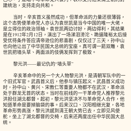
建统治，支持走向共和。
当时，辛亥首义虽然成功，但革命派的力量还很薄弱，
这个态势使革命党人亦认为袁世凯是当今中国的唯一大佬，
是立得住的政治领袖。袁世凯两边讨好，两边得利，其结果
是在1912年2月12日，演出了一场涕泪滂沱、跪逼隆裕太后接
受优待条件答应清帝逊位的悲喜剧，仅仅过了三天，孙中山
也向他让出了中华民国大总统的宝座。真可谓一箭双雕，袁
世凯把墙头草、两面派的伎俩发挥到了极致。
黎元洪——最记仇的“墙头草”
辛亥革命中的另一个大人物黎元洪，是清朝军队中的一
个旧式军官。武昌首义后，他参与镇压起义。武昌首义成功
时，孙中山、黄兴、宋教仁等重要人物都不在武汉，革命派
处于群龙无首的状态。当时在前线的一干革命党人推荐黎元
洪担任湖北都督。起初，黎元洪坚决不与革命党人合作，他
知道革命是要掉脑袋的事。后来汉口、汉阳相继光复，各地
革命形势高涨，黎元洪感到清王朝大势已去，立即见风使
舵，坐上了湖北都督的交椅，后来还两度出任中华民国大总
统。