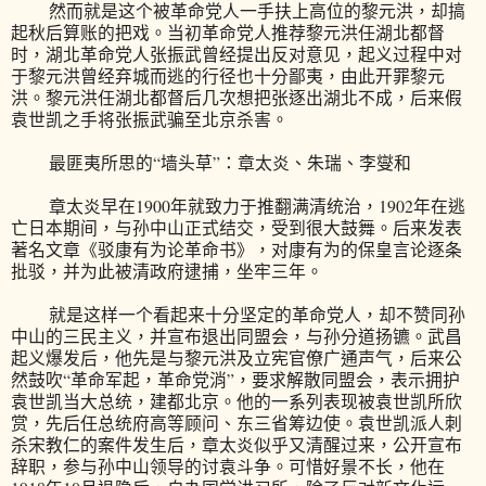
然而就是这个被革命党人一手扶上高位的黎元洪，却搞
起秋后算账的把戏。当初革命党人推荐黎元洪任湖北都督
时，湖北革命党人张振武曾经提出反对意见，起义过程中对
于黎元洪曾经弃城而逃的行径也十分鄙夷，由此开罪黎元
洪。黎元洪任湖北都督后几次想把张逐出湖北不成，后来假
袁世凯之手将张振武骗至北京杀害。
最匪夷所思的“墙头草”：章太炎、朱瑞、李燮和
章太炎早在1900年就致力于推翻满清统治，1902年在逃
亡日本期间，与孙中山正式结交，受到很大鼓舞。后来发表
著名文章《驳康有为论革命书》，对康有为的保皇言论逐条
批驳，并为此被清政府逮捕，坐牢三年。
就是这样一个看起来十分坚定的革命党人，却不赞同孙
中山的三民主义，并宣布退出同盟会，与孙分道扬镳。武昌
起义爆发后，他先是与黎元洪及立宪官僚广通声气，后来公
然鼓吹“革命军起，革命党消”，要求解散同盟会，表示拥护
袁世凯当大总统，建都北京。他的一系列表现被袁世凯所欣
赏，先后任总统府高等顾问、东三省筹边使。袁世凯派人刺
杀宋教仁的案件发生后，章太炎似乎又清醒过来，公开宣布
辞职，参与孙中山领导的讨袁斗争。可惜好景不长，他在