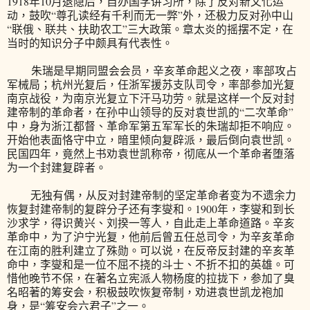
1918年10月退隐后，自办国学讲习所，除了反对新文化运
动，鼓吹“尊孔读经有千利而无一弊”外，还极力反对孙中山
“联俄、联共、扶助农工”三大政策。章太炎的摇摆不定，在
当时的知识分子中颇具有代表性。
朱瑞是早期同盟会会员，辛亥革命起义之夜，率部攻占
军械局；杭州光复后，任浙军援苏支队司令，率部参加光复
南京战役，为南京光复立下汗马功劳。就是这样一个反对封
建帝制的革命者，在孙中山领导的反对袁世凯的“二次革命”
中，身为浙江都督、革命军第五军军长的朱瑞却拒不响应。
开始他表面恪守中立，暗里倾向复辟派，最后倒向袁世凯。
民国四年，竟然上书劝袁世凯称帝，彻底从一个革命者堕落
为一个封建复辟者。
无独有偶，从反对封建帝制的坚定革命者变为不遗余力
恢复封建帝制的复辟分子还有李燮和。1900年，李燮和到长
沙求学，得识黄兴、刘揆一等人，自此走上革命道路。辛亥
革命中，为了沪宁光复，他前后曾五任总司令，为辛亥革命
在江南的胜利建立了殊勋。可以说，在反帝反封建的辛亥革
命中，李燮和是一位不屈不挠的斗士、不折不扣的英雄。可
惜他晚节不保，在著名立宪派人物杨度的拉拢下，参加了臭
名昭著的筹安会，积极鼓吹恢复帝制，劝进袁世凯龙袍加
身，是“筹安会六君子”之一。