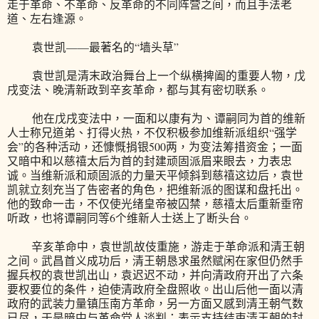
走于革命、不革命、反革命的不同阵营之间，而且手法老
道、左右逢源。
袁世凯——最著名的“墙头草”
袁世凯是清末政治舞台上一个纵横捭阖的重要人物，戊
戌变法、晚清新政到辛亥革命，都与其有密切联系。
他在戊戌变法中，一面和以康有为、谭嗣同为首的维新
人士称兄道弟、打得火热，不仅积极参加维新派组织“强学
会”的各种活动，还慷慨捐银500两，为变法筹措资金；一面
又暗中和以慈禧太后为首的封建顽固派眉来眼去，力表忠
诚。当维新派和顽固派的力量天平倾斜到慈禧这边后，袁世
凯就立刻充当了告密者的角色，把维新派的图谋和盘托出。
他的致命一击，不仅使光绪皇帝被囚禁，慈禧太后重新垂帘
听政，也将谭嗣同等6个维新人士送上了断头台。
辛亥革命中，袁世凯故伎重施，游走于革命派和清王朝
之间。武昌首义成功后，清王朝恳求虽然赋闲在家但仍然手
握兵权的袁世凯出山，袁迟迟不动，并向清政府开出了六条
要权要位的条件，迫使清政府全盘照收。出山后他一面以清
政府的武装力量镇压南方革命，另一方面又感到清王朝气数
已尽，于是暗中与革命党人谈判：表示支持结束清王朝的封