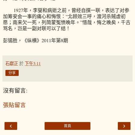
1927年，李燮和病逝之前，曾经自撰一联，表达了对参
加筹安会一事的痛心和悔恨：“北顾效三呼，渡河杀贼虚初
愿；南来欠一死，列简蒙冤愤晚年。”惜哉，悔之晚矣，千古
骂名，岂是一副对联可以了结！
彭锡胜，《纵横》2011年第8期
石獻正
於
下午3:11
分享
沒有留言:
張貼留言
‹
›
首頁