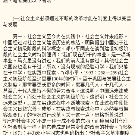
题，笔者提出以下看法。
(一)社会主义必须通过不断的改革才能在制度上得以完善
与发展
第一，社会主义至今尚在实践中，社会主义并未成形。
中国经过对社会主义建设历史的总结，明确提出中国处于社
会主义初级阶段的科学概念。邓小平同志在谈到建设初级阶
段的社会主义时特别强调：“我们现在所干的事业，是一项新
事业。马克思没有讲过，我们的前人没有做过，其他社会主
义国家也没有干过，所以，没有现成的经验可学。我们只能
在干中学，在实践中探索。”(邓小平，1993：258－259)社会
主义初级阶段至少需要100年的时间。至于巩固与发展社会主
义制度，那需要更长更多的时间，需要几代人，十几代人，
甚至几十代人坚持不懈的努力奋斗。这说明，中国远未建成
社会主义，而处于社会主义的初级阶段。这说明，社会主义
远未定型，只是在实践过程中不断地探索，在此过程中使社
会主义日益完善、成形。在实践与探索过程中，必然要根据
客观变化了的情况进行改革。关于这一点，恩格斯曾说过：
“所谓‘社会主义’不是一种一成不变的东西，而应当和其他任
何社会制度一样，把它看成是经常变化的改革的社会。”(恩格
斯，1971：443)邓小平同志也明确指出：“社会主义基本制度