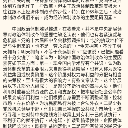
列日涅夫时期。在探索经济体制改革的过程中，我国在政治
体制方面也作了一些改革。但由于政治体制改革难度极大，
往往跟不上经济体制改革的步伐，特别在1989年之后，政治
体制改革徘徊不前，成为经济体制改革的主要阻碍因素。
中国政治体制难以推进，在我看来，并不是中央高层领
导对政治体制改革的重要性缺乏认识，他们也有着紧迫感与
危机感。党的十六届四中全会就强调指出：“党的执政地位不
是与生俱来的，也不是一劳永逸的”，“今天拥有，不等于明
天拥有；明天拥有，不等于永远拥有。”应该说，已把问题看
得十分尖锐了。笔者认为，影响中国政治体制改革的主要因
素有如下三方面：第一，现今国内学术界有个共识，认为政
治体制改革的主要阻力来自既得利益阶层，也有人称为既得
利益集团或权贵阶层。这个阶层对权力与利益的分配有相当
的决策权，至少有很大的影响力。有些文章认为，这个阶层
由以下几部分人组成：一是部分垄断行业的高层人员，他们
利用对重要公共资源的占用和支配权，把本应归社会公享的
成果变成部门利益。他们根据自身需要不断调整规则，控制
市场，左右价格。为坑民肥私行为披上合法外衣。二是少数
党政机关领导干部，他们把自己掌握的公共权力市场化，进
行寻租。在对待中央路线方针政策上对有利于己的就执行，
不利于己的就不执行，从拖延、推诿到偷梁换柱，企图使体
制缺陷长期化，既得利益固定化。三是某些有背景的民营企