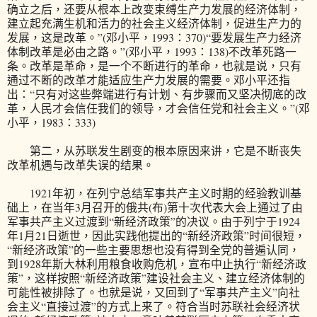
确立之后，还要从根本上改变束缚生产力发展的经济体制，
建立起充满生机和活力的社会主义经济体制，促进生产力的
发展，这是改革。”(邓小平，1993：370)“要发展生产力经济
体制改革是必由之路。”(邓小平，1993：138)不改革死路一
条。改革是革命，是一个不断进行的革命，也就是说，只有
通过不断的改革才能适应生产力发展的需要。邓小平还指
出：“只有对这些弊端进行有计划、有步骤而又坚决彻底的改
革，人民才会信任我们的领导，才会信任党和社会主义。”(邓
小平，1983：333)
第二，从苏联发生剧变的根本原因来讲，它是不断丧失
改革机遇与改革失误的结果。
1921年初，在列宁总结军事共产主义时期的经验教训基
础上，在当年3月召开的俄共(布)第十次代表大会上通过了由
军事共产主义过渡到“新经济政策”的决议。由于列宁于1924
年1月21日逝世，因此实践他提出的“新经济政策”时间很短，
“新经济政策”的一些主要思想也没有得到全党的普遍认同，
到1928年斯大林利用粮食收购危机，宣布中止执行“新经济政
策”，这样按照“新经济政策”建设社会主义、建立经济体制的
可能性被排除了。也就是说，又回到了“军事共产主义”向社
会主义“直接过渡”的方式上来了。符合当时苏联社会经济状