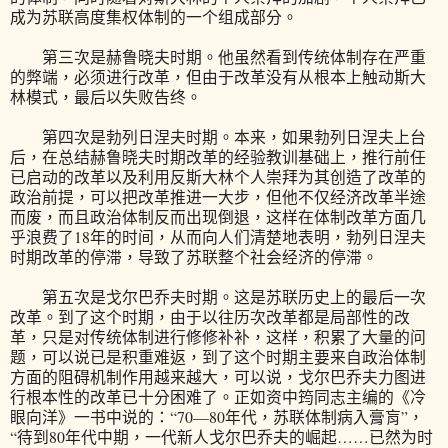
成为苏联高度集权体制的一个组成部分。
第三次是赫鲁晓夫时期。他虽然看到传统体制存在严重
的弊端，必须进行改革，但由于改革没有从根本上触动斯大
林模式，最后以失败告终。
第四次是勃列日涅夫时期。本来，如果勃列日涅夫上台
后，在总结赫鲁晓夫时期改革的经验教训基础上，推行前任
已启动的改革以及利用反斯大林个人崇拜为其创造了改革的
政治前提，可以把改革推进一大步，但他不仅经济改革半途
而废，而且政治体制反而出现倒退，这样在体制改革方面几
乎浪费了18年的时间，从而向人们清楚地表明，勃列日涅夫
时期改革的停滞，导致了苏联整个社会经济的停滞。
第五次是戈尔巴乔夫时期。这是苏联历史上的最后一次
改革。到了这个时期，由于以往历次改革都是局部性的改
革，只是对传统体制进行修修补补，这样，积累了大量的问
题，可以说已是积重难返，到了这个时期主要来自政治体制
方面的阻碍机制作用越来越大，可以说，戈尔巴乔夫力图进
行根本性的改革已十分困难了。正如资中筠同志主编的《冷
眼向洋》一书中说的：“70—80年代，苏联体制病入膏肓”，
“待到80年代中期，一代新人戈尔巴乔夫的崛起……已然为时