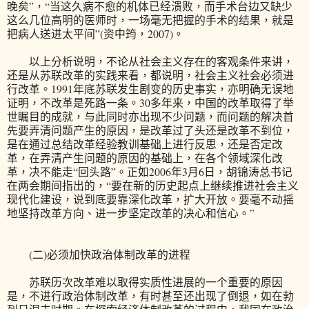
晚矣”，“当这久病不愈的机体已经溃败，而手术台边又缺少
这么几位高明的医师时，一场毫无把握的手术的结果，就是
把病人送进太平间”(资中筠，2007)。
以上分析说明，不论从社会主义存在的客观条件来讲，
还是从苏联改革的实践来看，都说明，社会主义社会必须进
行改革。1991年底苏联发生剧变的历史事实，亦明确无误地
证明，不改革是死路一条。30多年来，中国的改革取得了举
世瞩目的成就，与此同时亦出现不少问题，而问题的解决首
先要弄清问题产生的原因，是改革过了头还是改革不到位，
是在通过总结改革经验教训基础上进行反思，还是否定改
革，在弄清产生问题的原因的基础上，在各个领域深化改
革，决不能走“回头路”。正如2006年3月6日，胡锦涛总书记
在两会期间指出的，“要在新的历史起点上继续推进社会主义
现代化建设，说到底要靠深化改革，扩大开放。要毫不动摇
地坚持改革方向、进一步坚定改革的决心和信心。”
(二)必须加快政治体制改革的进程
苏联历次改革难以取得实质性进展的一个重要的原因
是，不进行政治体制改革，有时甚至还出现了倒退，如在勃