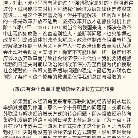
滞。对此，邓小平同志就讲过：“强调稳定是对的，但强调得
过分，就可能丧失时机。可能我们经济发展规律还是波浪式
前进……稳这个字是需要的，但并不能解决一切问题。根本
的一条是改革开放不能丢，坚持改革开放才能抓住时机上台
阶。”(邓小平，2004：1331)就当今的我国来说，解决在改革
中出现的如腐败、贫富差别拉大、垄断等问题，也只能通过
改革特别是政治体制改革来解决。政治体制改革阻滞与片面
理解稳定压倒一切有关。有些人一提政治体制改革就认为就
会出现社会动荡。实际上，稳定不可能压倒一切，稳定也不
应该以放弃改革而导致社会经济停滞为代价。我们要特别警
惕勃列日涅夫时期以政治体制改革停滞乃至倒退为代价换取
社会短暂的、积聚大量矛盾与问题的稳定，最后为苏联衰亡
创造了条件。这个惨痛的教训是值得我们总结与吸取的。
(四)只有深化改革才能加快经济增长方式的转变
如果我们从经济角度来考察苏联时期的经济缘何从增长
率递减发展到停滞，那么一个十分明显的问题是，长期以来
苏联没有解决经济增长方式的转变问题，即从粗放经济转向
集约化发展的道路。勃列日涅夫上台后意识到了为一点，并
且在1971年苏共二十四大上正式提出了这个问题。之所以在
勃列日涅夫时期没有解决经济增长方式转变，说到底是受经