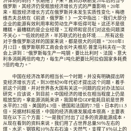
济体制的制约，长期拖了下来。直到苏联剧变20年后的当今
俄罗斯，其经济仍受粗放经济增长方式的严重影响。20年
来，粗放经济增长方式在俄罗斯并未发生实质性变化。梅德
维杰夫总统在《前进，俄罗斯！》一文中指出：“我们大部分
企业的能源有效利用率和劳动生产率低得可耻。这还不是很
糟糕。最糟糕的是企业经理、工程师和官员们对这些问题漠
不关心。”“低效的经济，半苏联式的社会环境……所有这些
对于像俄罗斯这样的国家来说，都是很大的问题。”2010年1
月12日，俄罗斯联邦工商会会长叶夫根尼·普里马科夫在一次
会上讲到：“俄罗斯每生产一吨钢，要比比利时、法国、意大
利多消耗两倍的电力，每生产1吨化肥要比阿拉伯国家多耗费
5倍的电力。”
中国在经济改革的相当长一个时期，并没有明确提出转
变经济增长方式，到20世纪90年代初才提出这个问题，着手
抓这个问题，并对世界各大国有关这一问题的应对办法加以
研究。应该说，到目前，中国经济的增长在相当程度上仍是
粗放型的。拿能源消耗来讲，我国单位GDP能耗目前是世界
水平的2.2倍、美国的4.3倍、德国和法国的7.7倍、日本的11.5
倍。另据材料报道，中国的经济高速发展成本很高，主要表
现在以下三个方面：“一是我们付出了过多的资源能源成本，
从现在看到的资料来说，我们用了占世界总量50％左右的
煤、水泥、钢铁和10％左右石油、天然气，支撑了8％以上的