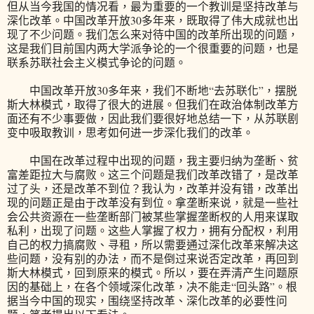
但从当今我国的情况看，最为重要的一个教训是坚持改革与
深化改革。中国改革开放30多年来，既取得了伟大成就也出
现了不少问题。我们怎么来对待中国的改革所出现的问题，
这是我们目前国内两大学派争论的一个很重要的问题，也是
联系苏联社会主义模式争论的问题。
中国改革开放30多年来，我们不断地“去苏联化”，摆脱
斯大林模式，取得了很大的进展。但我们在政治体制改革方
面还有不少事要做，因此我们要很好地总结一下，从苏联剧
变中吸取教训，思考如何进一步深化我们的改革。
中国在改革过程中出现的问题，我主要归纳为垄断、贫
富差距拉大与腐败。这三个问题是我们改革改错了，是改革
过了头，还是改革不到位？我认为，改革并没有错，改革出
现的问题正是由于改革没有到位。拿垄断来说，就是一些社
会公共资源在一些垄断部门被某些掌握垄断权的人用来谋取
私利，出现了问题。这些人掌握了权力，拥有分配权，利用
自己的权力搞腐败、寻租，所以需要通过深化改革来解决这
些问题，没有别的办法，而不是倒过来说否定改革，再回到
斯大林模式，回到原来的模式。所以，要在弄清产生问题原
因的基础上，在各个领域深化改革，决不能走“回头路”。根
据当今中国的现实，围绕坚持改革、深化改革的必要性问