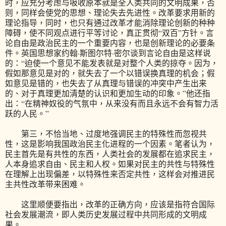
时，应充分考虑与吸收原本就是全人类共同的文明成果，否
则，同样会使党的思想、理论失去先进性。改革要求用新的
理论指导，同时，也只有通过改革才能消除理论创新的种种
障碍，使不同观点进行平等讨论，真正贯彻“双百”方针。言
论自由是政治民主的一个重要内容，也是创新理论的必要条
件。英国思想家约翰·斯图尔特·密尔谈到言论自由是这样说
的：“迫使一个意见不能发表就是对整个人类的掠夺。因为，
假如那意见是对的，就失去了一个以错误换真理的机会；假
如意见是错的，也失去了从真理与错误的冲突中产生出来
的、对于真理更加清楚的认识和更加生动的印象。”他还指
出：“在精神奴役的气氛中，从来没有而且永远不会有智力活
跃的人民。”
第三，不恰当地、过度地强调民主的特殊性而忽视共
性，这是影响我国政治民主化进程的一个因素。笔者认为，
民主首先是有共性的东西，人类社会的发展都在追求民主，
人本身追求自由、民主和人权。如果对民主的共性与特殊性
在理解上出现偏差，以特殊性来否定共性，这样会对推进民
主共性改革带来困难。
这里顺便要指出，改革的正确方向，应该是指符合国际
社会发展潮流，即人类历史发展过程中共同形成的文明成
果。