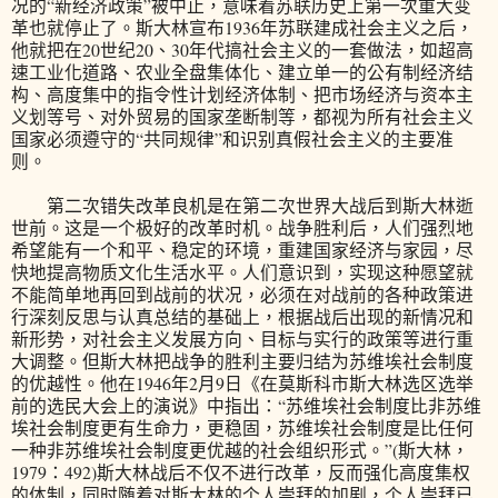
况的“新经济政策”被中止，意味着苏联历史上第一次重大变
革也就停止了。斯大林宣布1936年苏联建成社会主义之后，
他就把在20世纪20、30年代搞社会主义的一套做法，如超高
速工业化道路、农业全盘集体化、建立单一的公有制经济结
构、高度集中的指令性计划经济体制、把市场经济与资本主
义划等号、对外贸易的国家垄断制等，都视为所有社会主义
国家必须遵守的“共同规律”和识别真假社会主义的主要准
则。
第二次错失改革良机是在第二次世界大战后到斯大林逝
世前。这是一个极好的改革时机。战争胜利后，人们强烈地
希望能有一个和平、稳定的环境，重建国家经济与家园，尽
快地提高物质文化生活水平。人们意识到，实现这种愿望就
不能简单地再回到战前的状况，必须在对战前的各种政策进
行深刻反思与认真总结的基础上，根据战后出现的新情况和
新形势，对社会主义发展方向、目标与实行的政策等进行重
大调整。但斯大林把战争的胜利主要归结为苏维埃社会制度
的优越性。他在1946年2月9日《在莫斯科市斯大林选区选举
前的选民大会上的演说》中指出：“苏维埃社会制度比非苏维
埃社会制度更有生命力，更稳固，苏维埃社会制度是比任何
一种非苏维埃社会制度更优越的社会组织形式。”(斯大林，
1979：492)斯大林战后不仅不进行改革，反而强化高度集权
的体制，同时随着对斯大林的个人崇拜的加剧，个人崇拜已