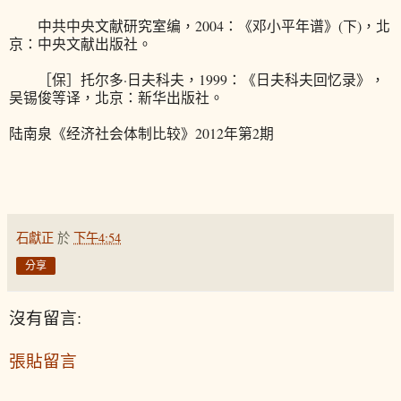
中共中央文献研究室编，2004：《邓小平年谱》(下)，北
京：中央文献出版社。
［保］托尔多·日夫科夫，1999：《日夫科夫回忆录》，
吴锡俊等译，北京：新华出版社。
陆南泉《经济社会体制比较》2012年第2期
石獻正
於
下午4:54
分享
沒有留言:
張貼留言