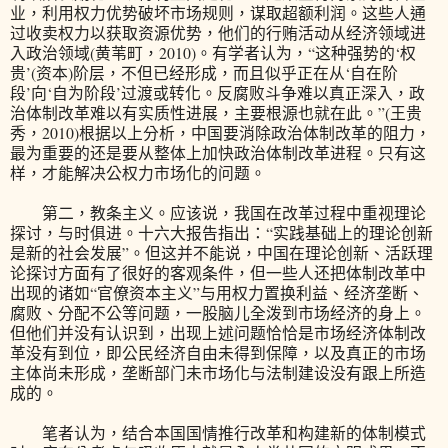
业，利用权力优势破坏市场规则，谋取超额利润。这些人通
过收卖权力以获取资源优势，他们的行贿活动从经济领域进
入政治领域(黄苇町，2010)。有学者认为，“这种强势的‘权
贵’(资本)阶层，不但已经形成，而且似乎正在从‘自在阶
段’向‘自为阶段’过渡或转化。反腐败斗争难以真正深入，政
治体制改革难以有实质性进展，主要根源也就在此。”(王贵
秀，2010)根据以上分析，中国要消除政治体制改革的阻力，
最为重要的还是要从整体上加快政治体制改革进程。只有这
样，才能解决公权力市场化的问题。
第二，教条主义。应该说，我国在改革过程中重视理论
探讨，与时俱进。十六大报告指出：“实践基础上的理论创新
是新的社会发展”。但这并不能说，中国在理论创新、活跃理
论探讨方面有了很好的客观条件，但一些人还把体制改革中
出现的诸如“官僚资本主义”与用权力置换利益、经济垄断、
腐败、分配不公等问题，一股脑儿全泼到市场经济的身上。
但他们并没有认识到，出现上述问题恰恰是市场经济体制改
革没有到位，即公民经济自由未得到保障，以及真正的市场
主体尚未形成，垄断部门未市场化与法制建设没有跟上所造
成的。
笔者认为，结合本国国情推行改革和构建新的体制模式