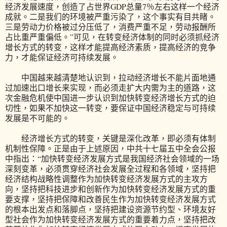
经济发展速度，创造了占世界GDP总量7％左右这样一个经济
成就。二是我们的环境被严重污染了，这个事实有目共睹。
三是劳动力价格被过分压低了，消费严重不足，劳动报酬所
占比重严重偏低。”可见，在转变经济体制的同时必须抓经济
增长方式的转变，这样才能提高经济素质，提高经济的竞争
力，才能保证经济可持续发展。
中国越来越清楚地认识到，拉动经济增长不能片面地通
过加速出口增长来实现，而必须走扩大内需为主的道路，这
次金融危机使中国进一步认识到加快转变经济增长方式的迫
切性，如果不加快这一转变，要保证中国经济稳定与可持续
发展是不可能的。
经济增长方式的转变，关键是深化改革，即必须有体制
机制性保障。正是由于上述原因，中共十七届五中全会公报
中指出：“加快转变经济发展方式是我国经济社会领域的一场
深刻变革，必须贯穿经济社会发展全过程和各领域，坚持把
经济结构战略性调整作为加快转变经济发展方式的主攻方
向，坚持把科技进步和创新作为加快转变经济发展方式的重
要支撑，坚持把保障和改善民生作为加快转变经济发展方式
的根本出发点和落脚点，坚持把建设资源节约型、环境友好
型社会作为加快转变经济发展方式的重要着力点，坚持把改