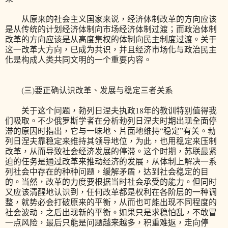
从原来的社会主义国家来说，经济体制改革的方向应该
是从传统的计划经济体制向市场经济体制过渡；而政治体制
改革的方向应该是从高度集权的体制向民主制度过渡。关于
这一改革大方向，已成为共识，并且经济市场化与政治民主
化是构成人类共同文明的一个重要内容。
(三)要正确认识改革、发展与稳定三者关系
关于这个问题，勃列日涅夫执政18年的教训特别值得我
们吸取。不少俄罗斯学者在分析勃列日涅夫时期出现全面停
滞的原因时指出，它与一味地、片面地维持“稳定”有关。勃
列日涅夫靠稳定来维持其领导地位，为此，也用稳定来压制
改革，从而导致社会经济发展的停滞。这个时期，苏联最紧
迫的任务是通过改革来推动经济的发展，从体制上解决一系
列社会中存在的种种问题，缓解矛盾，达到社会稳定的目
的。当然，改革的力度要根据当时社会承受的能力。但同时
又应该清醒地认识到，任何改革都是权利在各阶层的一种调
整，就势必会打破原来的平衡，从而也可能出现不同程度的
社会波动，之后出现新的平衡。如果只是求稳怕乱，不敢冒
一点风险，最后只能是问题越来越多，积重难返，走向停