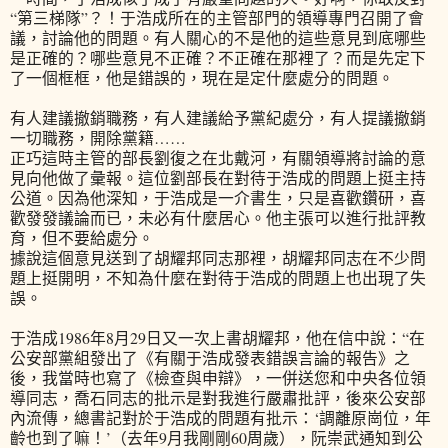
“第三梯隊”？！于浩成所在的主管部門的領導專門召開了會
議，討論他的問題。有人關心的不是他的這些意見到底哪些
是正確的？哪些意見不正確？不正確在那裡了？而是先定下
了一個框框，他是錯誤的，現在是定什麼處分的問題。
有人建議撤銷職務，有人建議給予黨紀處分，有人提議撤銷
一切職務，開除黨籍……
正巧這時主管的部長劉復之在北戴河，有關領導將討論的意
見向他做了彙報。這位劉部長在對待于浩成的問題上挺主持
公道。因為他深知，于浩成是一介書生，只是喜歡鑽研，喜
歡發發議論而已，未必有什麼居心。他主張可以進行批評教
育，但不要給處分。
據說這個意見送到了胡耀邦同志那裡，胡耀邦同志在不少問
題上挺開明，不知為什麼在對待于浩成的問題上也出現了失
誤。
于浩成1986年8月29日又一次上書胡耀邦，他在信中說：“在
公安部黨組發出了《有關于浩成發表錯誤言論的報告》之
後，我當時也寫了《檢查與申辯》，一併送您和中央各位領
導同志，喬石同志的批示是對我進行嚴肅批評，後來公安部
內流傳，總書記對於于浩成的問題有批示：‘調離原崗位，年
齡也到了嘛！’（去年9月我剛剛60周歲），阮崇武通知到公