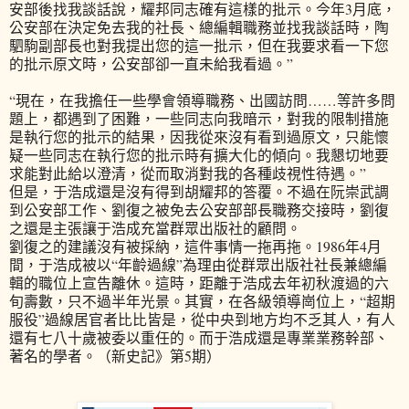
安部後找我談話說，耀邦同志確有這樣的批示。今年3月底，
公安部在決定免去我的社長、總編輯職務並找我談話時，陶
駟駒副部長也對我提出您的這一批示，但在我要求看一下您
的批示原文時，公安部卻一直未給我看過。”
“現在，在我擔任一些學會領導職務、出國訪問……等許多問
題上，都遇到了困難，一些同志向我暗示，對我的限制措施
是執行您的批示的結果，因我從來沒有看到過原文，只能懷
疑一些同志在執行您的批示時有擴大化的傾向。我懇切地要
求能對此給以澄清，從而取消對我的各種歧視性待遇。”
但是，于浩成還是沒有得到胡耀邦的答覆。不過在阮崇武調
到公安部工作、劉復之被免去公安部部長職務交接時，劉復
之還是主張讓于浩成充當群眾出版社的顧問。
劉復之的建議沒有被採納，這件事情一拖再拖。1986年4月
間，于浩成被以“年齡過線”為理由從群眾出版社社長兼總編
輯的職位上宣告離休。這時，距離于浩成去年初秋渡過的六
旬壽數，只不過半年光景。其實，在各級領導崗位上，“超期
服役”過線居官者比比皆是，從中央到地方均不乏其人，有人
還有七八十歲被委以重任的。而于浩成還是專業業務幹部、
著名的學者。（新史記》第5期）