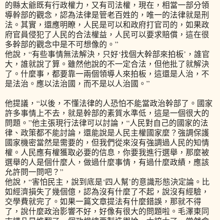
的縣太爺既有行政權力，又有司法權，現在，相當一部分領
導幹部的觀念，認為法律是管老百姓的，唯一的法律就是刑
法。其實，還應明瞭，人民是可以和政府打官司的，如果政
府官員侵犯了人民的合法權益，人民可以要求賠償，這在很
多幹部的觀念中是不可想像的。”
他說，“有些事情無法解決，只好‘找個大幹部來拍板’，誰官
大，誰就說了算。雖然他說的不一定合法，但他批了就解決
了。什麼事，都要靠一兩個領導人來拍板，這還是人治，不
是法治。應以法治國，而不是以人治國。”
他提議，“以後，不懂法律的人恐怕不能當政治幹部了。國家
許多事情上不去，就是幹部的素質水準低，這是一個很大的
問題。”他主張現行法律可以討論，“人民對自己的國家的法
律、政策都不能討論，還能說是人民主權國家麼？強調保護
國家機密當然是需要的，但我們從來沒有強調過人民的知情
權。人民應有權獲取必要的信息，你要我進行選舉，那麼被
選舉的人是個什麼人，做過什麼事情，有過什麼政績，應該
允許問一問吧？”
他說，“害怕民主，說到底是‘四人幫’的意識形態決定論。比
如經濟損失了幾個億，認為沒有什麼了不起，說沒有經驗，
交學費就完了。如果一篇文章提法有什麼錯誤，那就不得
了，說什麼政治影響不好，好像有很大的問題啦。毛澤東同