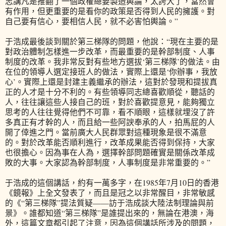
志講凡是推翻了一個政權總要製造輿論，太誇大了，當然會
有作用，但更重要的是看你的政策是否得到人民的擁護。對
自己要有信心，要相信人民，就不必害怕輿論。”
于浩成最後談到關於第三梯隊的問題，他說：“現在主要的是
對政治體制怎樣進一步改革，而最重要的是幹部制度、人事
制度的改革。我非常反對有些地方選拔‘第三梯隊’的做法。由
在位的領導人選定接班人的做法，實際上還是‘你辦事，我放
心’。實際上還是封建主義繼承的辦法，這對於發現和提拔真
正的人才是十分不利的。有些領導同志總喜歡順從，聽話的
人，往往讓這些人接自己的班，對於喜歡提意見，能夠獨立
思考的人往往覺得他們不可靠，看不順眼，這樣就埋沒了許
多真正有才幹的人，而且給一些阿諛奉承的人，拍馬屁的人
開了倖進之門。當前廣大人民群眾對這種現象是很不滿意
的。對於改革能否順利進行，改革成果能否得到保持，大家
也很擔心。因為事在人為，選擇幹部問題確實是關係改革成
敗的大事。大家認為幹部制度，人事制度是非常重要的。”
于浩成的這個講話，約有一萬多字，在1985年7月10日的香港
《鏡報》上全文發表了，而且是冠之以非常醒目，非常敏感
的《“第三梯隊”提法質疑——訪于浩成談大陸法制理論與前
景》。誰都知道“第三梯隊”是誰提出來的，無論在港澳，海
外，這篇文章都引起了注意，因為這個講話所涉及的問題，