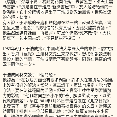
（續前）“榮辱不驚，看庭前花開花落。去留無意，望天上雲
卷雲舒。”這是掛在于浩成“新綠書屋”中，友人題贈給他的一
對軸聯。它十分確切地道出了于浩成對政治風雲，世態炎涼
的心境、態度。
有人說，于浩成的長處和短處都在於一點，就是太認真，書
生氣太重。他說：“我相信的只有真理，因此只能講真話。”
他雖然因講真話而一再獲罪，可是他仍然“死不改悔”，大概
是應了一句中國古話：“不見棺材不掉淚”。
1985年6月，于浩成接到中國政法大學羅大華的來信。信中提
出，香港《鏡報》主編林文先生來京採訪，想找他談談法制
建設方面的問題，于浩成請示了有關領導，同意在保密的情
況下同他談一次。
于浩成同林文談了11個問題。
他認為：“在執法方面也有很多問題，許多人在黨與法的關係
上沒有很好的解決。當然，黨章講了，憲法也規定，党也要
守法，要在法律範圍內活動。但是，實際上往往受到習慣勢
力的影響。”他非常同意鄧小平的“著手解決黨政不分，以黨
代政的問題”。早在1981年1月23日于浩成就在《北京日報》
上發表了一篇《黨委不應該繼續審批案件》的文章，當時居
然遭到了批判。一位部長批示說：“你的這篇文章有不少反
映，請你同辦公廳的同志一起研究弄清主要的問題在哪裡。”