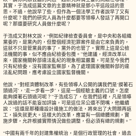
其實，于浩成這篇文章的主要精神就是鄧小平這段話的意
思。不過，他說早了些，但作為一個法學工作者說早了又有
什麼呢？我們的研究人員為什麼都要等領導人發話了再開口
呢？那還要研究人員做什麼呢？
于浩成又對林文說，“例如紀律檢查委員會，是中央和各組織
黨委的，是黨內的，但整個經濟犯罪案件是由它來負責的，
這就不只是管黨員的事了，黨外的也管了。實際上這是公檢
法機關的事，似不應由紀檢委包攬。”他建議，經濟改革以
來，國家機關幹部違法亂紀的現象相當嚴重，可是至今我們
只有紀檢委，沒有國家監察部，為了處理國家機關幹部的違
法亂紀問題，應考慮設立國家監督機關。
他說，“對經濟體制改革，有些領導人公開的講我們是‘摸著石
頭過河’，‘走一步看一步’，這是一個經驗主義的口號。怎麼
能夠摸著石頭過河呢？”于浩成忘了，在我們這裡，凡是領導
人說過的話不能妄加評論，可是這位呆公還不閉嘴，他繼續
說：“這還是那種邊設計邊施工的做法，將來出了大問題再返
工，損失就更大。這樣大的改革，應當有一個總體規劃，實
施步驟，允許根據實際情況做些調整，但必須有總的規劃。”
“中國有兩千年的封建集權統治，是個行政管理的社會，過去