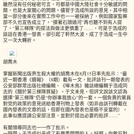
雖然沒有任何秘密可言，可都是中國大陸社會十分敏感的問
題，也是大家關心的問題。儘管于浩成所談的意見，其中相
當一部分後來在實際工作中也一一被採納了，例如國家監察
部不久也宣告成立了，“摸著石頭過河”再也聽不到有人提
了，“第三梯隊”的提法與做法更慎重了……，可是于浩成的
談話在香港一發表，卻引起了軒然大波，成了于浩成一生中
又一次大轉折。
胡喬木
掌握新聞出版界生殺大權的胡喬木在8月15日率先批示：“最
近一期香港《鏡報》（8期）載有一文，批評該刊一期發表的
公安部群眾出版社總編輯、《啄木鳥》雜誌總編輯于浩成同
志的《關於第三梯隊質疑》，于文未見，但評文說該文認為
選擇“第三梯隊”仍是“你辦事我放心”的一套。一個負責的黨員
對党的政策的意見送給香港刊物上發表（如非由該刊轉載在
國內發表的文章的話，但即在國內發表也是極不妥當的），
此事似應提請公安部注意，並對於提出必要的批評……”
有關領導同志也一一作了批示。
一時間，于浩成似乎成了有嚴重問題的人。好啊，你敢反對