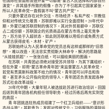
在国际社会面前营造外蒙一切都是“蒙古人民选择和内部自然
演变”，非其插手所致的假像，亦为了不引起其它国家紧张，
所以人民革命党一直假装不叫“蒙古共产党”。
只要外蒙还存在对外交往、市场经济、私有产权、宗教信
20
仰和对传统文化敬畏，苏联即难以实行全面控制。
年代中
期，外蒙已被苏联控制的情况下，其对外贸易额中，苏联仅
占二成份额，苏联国企的劣质商品在蒙古市场上毫无竞争
力，苏方处于入超状态，如此则苏联难以用低价或免费方式
从蒙古获得皮毛、木材、矿产。
苏联始终认为人民革命党的党员总有这样或那样的“旧思
想”，难以改造，无法忠实贯彻斯大林命令，解决的思路是
“从娃娃抓起”，一张张白纸，可以描绘美丽的图画。
在苏联，共青团必须绝对接受苏共领导，为其下属组织，
但在外蒙，却用“蒙古革命青年团”来监督蒙古人民革命党，
若党有贯莫斯科政策不给力的情况，青年团可以抨击和告
密，甚至矛头公开指向党的领导人，青年团还负责发起各种
苏式社会改革战役。
20
年代中期，大量年轻人被选拔赴苏进行政治培训，回国
后送到青年团各机构担任领导职务，经过历练后再充实到党
的高层。
青 年团挑选狂热成员组建了一个红卫兵组织——“意识形
态战斗旅”，其职责为：发起对传统文化、习俗服饰的清除运