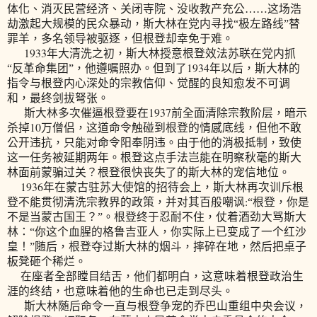
体化、消灭民营经济、关闭寺院、没收教产充公……这场浩
劫激起大规模的民众暴动，斯大林在党内寻找“极左路线”替
罪羊，多名领导被驱逐，但根登却幸免于难。
1933
年大清洗之初，斯大林授意根登效法苏联在党内抓
1934
“反革命集团”，他遵嘱照办。但到了
年以后，斯大林的
指令与根登内心深处的宗教信仰、觉醒的良知愈发不可调
和，最终剑拔弩张。
1937
斯大林多次催逼根登要在
前全面清除宗教阶层，暗示
10
杀掉
万僧侣，这道命令触碰到根登的情感底线，但他不敢
公开违抗，只能对命令阳奉阴违。由于他的消极抵制，致使
这一任务被延期两年。根登这点手法岂能在明察秋毫的斯大
林面前蒙骗过关？根登很快丧失了的斯大林的宠信地位。
1936
年在蒙古驻苏大使馆的招待会上，斯大林再次训斥根
:
登不能贯彻清洗宗教界的政策，并对其百般嘲讽
“根登，你是
不是当蒙古国王？”
。根登终于忍耐不住，仗着酒劲大骂斯大
林：“你这个血腥的格鲁吉亚人，你实际上已变成了一个红沙
皇！”随后，根登夺过斯大林的烟斗，摔碎在地，然后把桌子
板凳砸个稀烂。
在座者全部瞠目结舌，他们都明白，这意味着根登政治生
涯的终结，也意味着他的生命也已走到尽头。
斯大林随后命令一直与根登争宠的乔巴山重组中央会议，