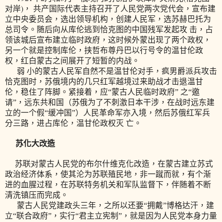
)
对岸
， 共产国际代表主持召开了人民党两次党代会，宣布建
立中央委员会，选出领导机构，创建人民军，选苏赫巴托为
总司令。随后向从库伦逃到恰克图的中国残军发起攻 击，占
领该城后宣布建立临时政府，这时候外蒙出现了两个政权，
另一个就是控制库伦，挟哲布尊丹巴以行号令的温甘伦政
权，红白蒙古之间展开了短暂的内战。
弱 小的蒙古人民军自然不是温甘伦对手，疯男爵派兵攻击
恰克图时，苏俄境内的几只红军越境过来助战才击退温甘
伦，稳住了阵脚。紧接着，应“蒙古人民临时政府” 之“邀
请”，远东共和国（苏俄为了不刺激日本干涉，在战时远东建
立的一个假“缓冲国”）人民革命军亦入境，然后苏俄红军兵
分三路，进占库伦，温甘伦政权灭 亡。
苏化大改造
苏联对蒙古人民党的布尔什维克化改造，在蒙古建立苏式
政治经济体系，使其沦为苏联殖民地，非一蹴而就，有个渐
进的血腥过程，在苏联特务机关和军队监督下，伴随着不断
清洗镇压而完成。
蒙古人民党建政头三年，之所以还要“拥戴”博格达汗，建
立“联合政府”，实行“君主立宪制”，就是因为人民党本身力量