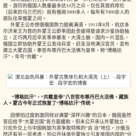
10
居、游历的俄国人数量最多达
万之众，仅在其首府库伦
3000
7000
（后来的乌兰巴托）就有俄商
多人，每年有
余人的
商队往来俄蒙之间。
1911
8
外蒙王公亦想借俄国势力脱离满清，
年
月，杭达多
尔济亲王为首的外蒙王公即率团赴圣彼得堡请求沙皇协助独
立，正巧两月后辛亥革命暴发，大清土崩，国内一片混乱，
俄国立即协助外蒙王公发动兵变，赶走当地满汉官员，宣布
建立大蒙古国，奉哲布尊丹巴大活佛为皇帝，称“博格达
汗”，年号“共戴”。
“博格达汗”、“共戴皇帝”八世哲布尊丹巴大活佛，藏族
人。蒙古今年正式恢复了“博格达汗”传统。
因惧怕过度刺激同样对满蒙“深怀兴趣”的日本，俄国虽然
答应给予“大蒙古国”各方面援助，但未公开承认外蒙独立，
只在外交上与中国斡旋为其争取特殊的“自 治”地位。沙俄当
然还有另一层考虑，怕公开扶值外蒙独立引发帝国内部的“分