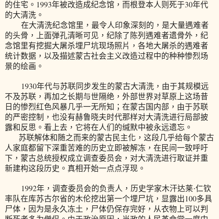
1993
30
的住宅。
年被改造成纪念馆，而根登本人则死于
年代
的大清洗。
在大清洗纪念馆里，最令人印象深刻的，是大量遇难者
的头骨，上面弹孔清晰可见，纪除了陈列遇难者遗骨外，纪
念馆里有挖掘大屠杀埋尸坑现场照片，各地大屠杀的遇难者
统计数据，以及描述蒙古社会主义改造过程中的种种惨烈场
景的绘画。
1930
年代与苏联同步发生的蒙古大清洗，由于其规模远
不及苏联，再加之长期与世隔绝，外部世界对草原上这场昔
日的惨烈红色风暴几乎一无所知；在蒙古国内部，由于苏联
的严密控制，也没有赫鲁晓夫时代那样对大清洗进行局部披
露和反思。看上去，它将在人们的缄默中被永远遗忘。
苏联解体和随之而来的蒙古民主化，这段几乎给每个蒙古
人家庭都留下深重苦难的历史立即被解冻，在民间一致呼吁
下，蒙古总统授权成立调查委员会，对大清洗进行取证并重
新建构这段历史。真相开始一点点浮现。
1992
年，调查委员会的负责人，历史学家木汗达莱·仁钦
100
率队在库苏古尔省的木伦挖出第一个埋尸坑，显露出
多具
尸体，因为是永久冻土，尸体仍保存完好，从衣物上可以判