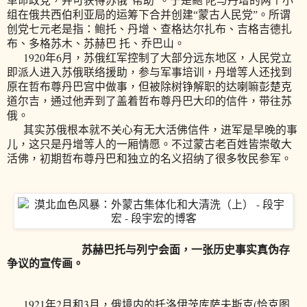
革命政党，并可获得苏俄“帮助”。于是鲍 陀与丹增的两个小
组在俄共西伯利亚局的运筹下合并创建“蒙古人民党”。所谓
创党七元老是指：鲍托、丹增、查格达尔扎布、吉格吉德扎
布、多格苏木、苏赫巴 托、乔巴山。
1920
6
年
月，苏俄红军控制了大部分远东地区，人民党立
即派人进入苏俄联络援助，参与军事培训，丹增等人还找到
原在哲布尊丹巴宫中做事，但被除树铮解职的
达喇嘛彭楚克
道尔吉，通过他弄到了盖着哲布尊丹巴大印的信件，带往苏
俄。
其实苏俄根本就不关心有无大活佛信件，进军是早晚的事
儿，这只是丹增等人的一厢情愿。不过蒙古老百姓皆崇敬大
活佛，初期哲布尊丹巴和独立的名义招纳了很多牧民参军。
苏赫巴托与列宁会面，一张历史事实真伪存
争议的宣传画。
1921
2
3
(
年
月和
月，俄境内的托洛伊茨库萨夫斯克
恰克图