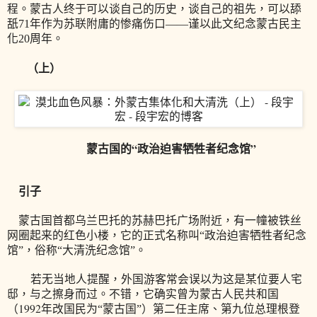
程。蒙古人终于可以谈自己的历史，谈自己的祖先，可以舔
舐
71
年作为苏联附庸的惨痛伤口——谨以此文纪念蒙古民主
化
20
周年。
（上）
蒙古国的“政治迫害牺牲者纪念馆”
引子
蒙古国首都乌兰巴托的苏赫巴托广场附近，有一幢被铁丝
网圈起来的红色小楼，它的正式名称叫“政治迫害牺牲者纪念
馆”，俗称“大清洗纪念馆”。
若无当地人提醒，外国游客常会误以为这是某位要人宅
邸，与之擦身而过。不错，它确实曾为蒙古人民共和国
1992
（
年改国民为“蒙古国”）第二任主席、第九位总理根登