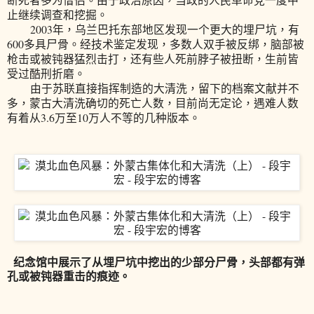
断死者多为僧侣。由于政治原因，当政的人民革命党一度中
止继续调查和挖掘。
2003
年，乌兰巴托东部地区发现一个更大的埋尸坑，有
600
多具尸骨。经技术鉴定发现，多数人双手被反绑，脑部被
枪击或被钝器猛烈击打，还有些人死前脖子被扭断，生前皆
受过酷刑折磨。
由于苏联直接指挥制造的大清洗，留下的档案文献并不
多，蒙古大清洗确切的死亡人数，目前尚无定论，遇难人数
3.6
10
有着从
万至
万人不等的几种版本。
纪念馆中展示了从埋尸坑中挖出的少部分尸骨，头部都有弹
孔或被钝器重击的痕迹。