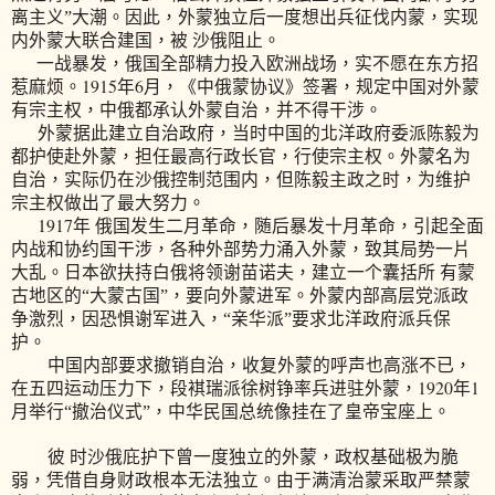
离主义”大潮。因此，外蒙独立后一度想出兵征伐内蒙，实现
内外蒙大联合建国，被 沙俄阻止。
一战暴发，俄国全部精力投入欧洲战场，实不愿在东方招
1915
6
惹麻烦。
年
月，《中俄蒙协议》签署，规定中国对外蒙
有宗主权，中俄都承认外蒙自治，并不得干涉。
外蒙据此建立自治政府，当时中国的北洋政府委派陈毅为
都护使赴外蒙，担任最高行政长官，行使宗主权。外蒙名为
自治，实际仍在沙俄控制范围内，但陈毅主政之时，为维护
宗主权做出了最大努力。
1917
年 俄国发生二月革命，随后暴发十月革命，引起全面
内战和协约国干涉，各种外部势力涌入外蒙，致其局势一片
大乱。日本欲扶持白俄将领谢苗诺夫，建立一个囊括所 有蒙
古地区的“大蒙古国”，要向外蒙进军。外蒙内部高层党派政
争激烈，因恐惧谢军进入，“亲华派”要求北洋政府派兵保
护。
中国内部要求撤销自治，收复外蒙的呼声也高涨不已，
1920
1
在五四运动压力下，段褀瑞派徐树铮率兵进驻外蒙，
年
月举行“撤治仪式”，中华民国总统像挂在了皇帝宝座上。
彼 时沙俄庇护下曾一度独立的外蒙，政权基础极为脆
弱，凭借自身财政根本无法独立。由于满清治蒙采取严禁蒙