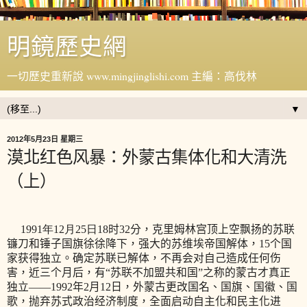
明鏡歷史網
一切歷史重新說 www.mingjinglishi.com 主編：高伐林
▼
2012年5月23日 星期三
漠北红色风暴：外蒙古集体化和大清洗
（上）
1991
年12
月25
日
18
时
32
分，克里姆林宫顶上空飘扬的苏联
镰刀和锤子国旗徐徐降下，强大的苏维埃帝国解体，
15
个国
家获得独立。确定苏联已解体，不再会对自己造成任何伤
害，近三个月后，有“苏联不加盟共和国”之称的蒙古才真正
独立——
1992
年
2
月
12
日，外蒙古更改国名、国旗、国徽、国
歌，抛弃苏式政治经济制度，全面启动自主化和民主化进