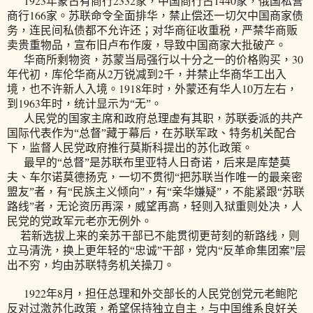
1923
2332
1440
年蒙古有商行
家，中国商行占
家，俄国私营
166
商行
家。苏联命令全面排华，禁止偿还一切欠中国商家债
务，连民间私债都不允许还；对华商征收重税，严禁华商贩
卖贵重物品，宣布旧卢布作废，导致中国商家大批破产。
30
华商所剩物资，苏蒙当局强行以十分之一的价格购买，
2
2
年代初，库伦华商从
万锐减到
千，并禁止华商华工出入
1918
10
境，也不许新人入境。
年时，外蒙还有华人
万左右，
1963
到
年时，统计显示为“无”。
人民党的国家主席和政府总理虚有其职，苏联委派的共产
国际代表作为“总督”藏于幕后，在苏联军政、特务机关配合
下，监督人民党政府推行莫斯科提出的苏化政策。
最早的“总督”是苏联布里亚特人日奇诺，后来是库楚莫
夫、车尔诺莫德扬克，一切不贯彻“把苏联当作唯一的最亲密
盟友”者，有“民族主义倾向”，有“亲华嫌疑”，不能紧跟“苏联
路线”者，无论资历再深，威望再高，轻则入狱重则处决，人
民党的党政军元老亦无例外。
若新选拔上来的亲苏干部已不能贯彻更苛刻的新路线，则
立马清洗，换上更年轻的“忠诚”干部，党内“反革命集团案”层
出不穷，均由苏联特务机关操刀。
1922
8
年
月，担任总理和外交部长的人民党创党元老鲍陀
反对过激苏化政策，希望保持独立自主，与中国维系良好关