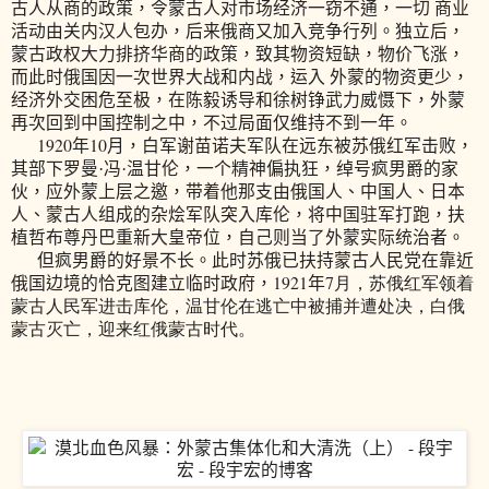
古人从商的政策，令蒙古人对市场经济一窃不通，一切 商业
活动由关内汉人包办，后来俄商又加入竞争行列。独立后，
蒙古政权大力排挤华商的政策，致其物资短缺，物价飞涨，
而此时俄国因一次世界大战和内战，运入 外蒙的物资更少，
经济外交困危至极，在陈毅诱导和徐树铮武力威慑下，外蒙
再次回到中国控制之中，不过局面仅维持不到一年。
1920
10
年
月，白军谢苗诺夫军队在远东被苏俄红军击败，
其部下罗曼·冯·温甘伦，一个精神偏执狂，绰号疯男爵的家
伙，应外蒙上层之邀，带着他那支由俄国人、中国人、日本
人、蒙古人组成的杂烩军队突入库伦，将中国驻军打跑，扶
植哲布尊丹巴重新大皇帝位，自己则当了外蒙实际统治者。
但疯男爵的好景不长。此时苏俄已扶持蒙古人民党在靠近
1921
7
俄国边境的恰克图建立临时政府，
年
月，苏俄红军领着
蒙古人民军进击库伦，温甘伦在逃亡中被捕并遭处决，白俄
蒙古灭亡，迎来红俄蒙古时代。