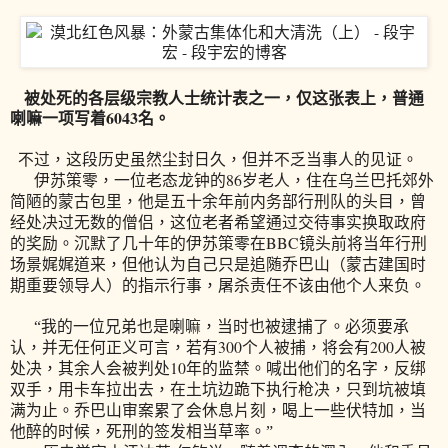
被处死的各层级宗教人士统计表之一，仅这张表上，普通
喇嘛一项写着6043名。
不过，这段历史虽然尘封日久，但并不乏当事人的见证。
86
伊苏策零，一位老态龙钟的
岁老人，住在乌兰巴托郊外
简陋的蒙古包里，他是五十余年前内务部行刑队的头目，曾
经处决过无数的僧侣，这位老者希望通过交待事实换取政府
BBC
的奖励。沉默了几十年的伊苏策零在
镜头前将当年行刑
场景娓娓道来，但他认为自己只是追随乔巴山（蒙古建国时
期重要领导人）的指示行事，屠杀责任不该由他个人来负。
“我的一位兄弟也是喇嘛，当时也被逮捕了。必须要承
300
200
认，并无任何正义可言，若有
个人被捕，将会有
人被
10
处决，其余人会被判处
年的监禁。喊出他们的名字，反绑
双手，用卡车拉出去，在土坑边跪下执行枪决，只到坑被填
满为止。乔巴山审案累了会休息片刻，喝上一些伏特加，当
他醉的时候，死刑的签发相当草率。”