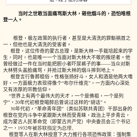
当时之世敢当面痛骂斯大林，砸他烟斗的，恐怕唯根
登一人。
根登，极左政策的执行者，甚至是大清洗的罪魁祸首之
一，但他也是大清洗的受害者。
根登，
这位传奇的蒙古总理，是斯大林一手栽培起来的学
生，同时，也是唯一一个当面对斯大林大不敬的叛逆者。他
曾经做过一件在当时能把胆小者吓尿裤子的事——当众对斯
大林劈头盖脸痛骂，并抢过斯大林的烟斗摔到地上。
根登言行鲁葬粗俗，性格张扬好斗，女人和酒是他两大嗜
好，一方面极力表现得像个“布尔什维克”，一方面内心深处
又有浓厚的宗教信仰。
“世界上有两个最伟大的天才，一个是佛祖，一个是列
20
宁”，
年代初根登喝醉后曾说过这样的“胡话”。
30
年代初，“革命青年团”（类似苏联共青团）干部出身的
根登在党内斗争中紧跟斯大林而受青睐，政治上平步青云，
成为蒙古人民革命党（即蒙古共产党）中央委员会三个书记
1932
年被苏联指定为总理。
之一，
根登等人在斯大林授意下大力推行各项恐怖政策：强制集