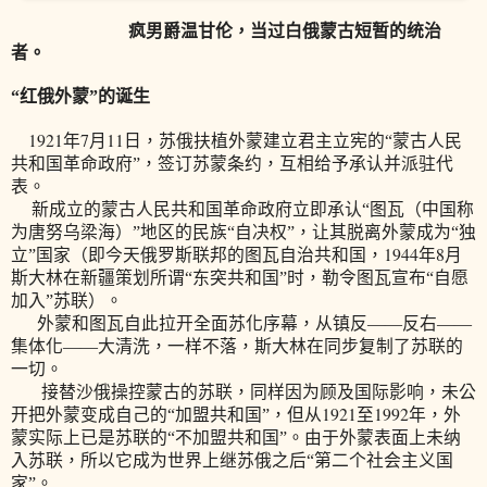
疯男爵温甘伦，当过白俄蒙古短暂的统治
者。
“红俄外蒙”的诞生
1921
7
11
年
月
日
，苏俄扶植外蒙建立君主立宪的“蒙古人民
共和国革命政府”，签订苏蒙条约，互相给予承认并派驻代
表。
新成立的蒙古人民共和国革命政府立即承认“图瓦（中国称
为唐努乌梁海）”地区的民族“自决权”，让其脱离外蒙成为“独
1944
8
立”国家（即今天俄罗斯联邦的图瓦自治共和国，
年
月
斯大林在新疆策划所谓“东突共和国”时，勒令图瓦宣布“自愿
加入”苏联）。
外蒙和图瓦自此拉开全面苏化序幕，从镇反——反右——
集体化——大清洗，一样不落，斯大林在同步复制了苏联的
一切。
接替沙俄操控蒙古的苏联，同样因为顾及国际影响，未公
1921
1992
开把外蒙变成自己的“加盟共和国”，但从
至
年，外
蒙实际上已是苏联的“不加盟共和国”。由于外蒙表面上未纳
入苏联，所以它成为世界上继苏俄之后“第二个社会主义国
家”。