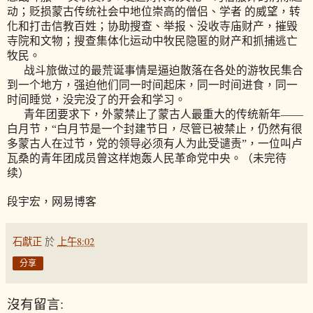
动；贬损蒙古传统社会中地位崇高的僧侣、学者 的威望，转
化和打击信教百姓；协助搜查、举报、没收寺庙财产，摧毁
寺院和文物；搜查集体化运动中牧民隐匿的财产和抓捕逃亡
牧民。
战斗旅做过的最荒诞事情是逼迫散落在各处的游牧民集合
到一个地方，强迫他们同一时间起床，同一时间进食，同一
时间睡觉，没完没了的开会和学习。
青年团要求下，外蒙禁止了蒙古人最重大的传统新年——
白月节，“白月节是一个封建节日，尽管已被禁止，仍然有很
多蒙古人在过节，党的领导必须有人为此受谴责”，一位叫卢
瓦桑的青年团成员曾这样炮轰人民革命党中央。（未完待
续）
段宇宏，网易博客
石獻正
於
上午8:02
分享
沒有留言: