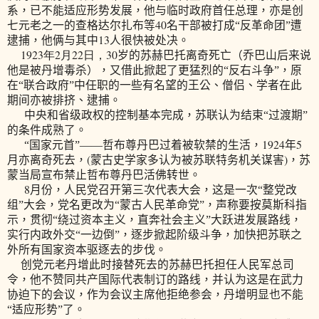
系，已不能适应形势发展，他与临时政府首任总理，亦是创
40
七元老之一的查格达尔扎布等
名干部被打成“反革命团”遭
13
逮捕，他俩与其中
人很快被处决。
1923
2
22
30
年
月
日
，
岁的苏赫巴托离奇死亡（乔巴山后来说
他是被丹增毒杀），又借此掀起了更猛烈的“反右斗争”，原
在“联合政府”中任职的一些有名望的王公、僧侣、学者在此
期间亦被排挤、逮捕。
中央和省级政权的控制基本完成，苏联认为结束“过渡期”
的条件成熟了。
1924
5
“国家元首”——哲布尊丹巴过着被软禁的生活，
年
(
)
月亦离奇死去，
蒙古史学家多认为被苏联特务机关谋害
，苏
蒙当局宣布禁止哲布尊丹巴活佛转世。
8
月份，人民党召开第三次代表大会，这是一次“整党改
组”大会，党名更改为“蒙古人民革命党”，声称要按莫斯科指
示，贯彻“绕过资本主义，直奔社会主义”大跃进发展路线，
实行内政外交“一边倒”，逐步掀起阶级斗争，加快把苏联之
外所有国家资本驱逐去的步伐。
创党元老丹增此时接替死去的苏赫巴托担任人民军总司
令，他不赞同共产国际代表制订的路线，并认为这是在武力
协迫下的会议，作为会议主席他拒绝参会，丹增明显也不能
“适应形势”了。