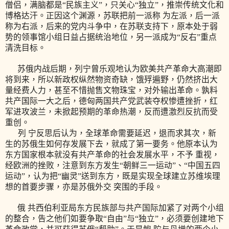
僧侣，满脑都是“民族主义”，只关心“独立”，推崇传统文化和
博格达汗。正因这个渊源，苏联把前一派称 为左派，后一派
称为右派，后来的党内斗争中，在苏联支持下，原本处于弱
势的领事馆小组日益占据统治地位，另一派成为“反右”重点
清洗目标。
苏俄内战后期，列宁曾乐观地认为欧美共产革命大高潮即
将到来，所以新政权纵然物资奇缺，饿殍遍野，仍然挤出大
量经费人力，甚至不惜抛售文物珠宝，对外输出革命。孰料
共产国际一大之后，德匈两国共产党武装夺权惨遭挫折，红
军进攻波兰，未掀起预期的革命热潮，反而遭激烈反抗而受
重创。
列 宁反思后认为，全球革命需要延迟，退而求其次，新
生的苏俄生如何存发展下去，就成了第一要务。他原本认为
东方国家根本就没有共产革命的社会发展水平，不予 重视，
经欧洲的挫败，注意到东方发生“朝鲜三一运动”、“中国五四
运动”，认为把“幽灵”送到东方，既是实现全球建立苏维埃理
想的首要步骤，亦是苏俄外交 突围的手段。
俄 共西伯利亚局东方民族部与共产国际加紧了对两个小组
的整合，告之他们如要争取“自由”与“独立”，必须要创建地下