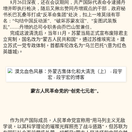
8
26
月
日
深夜，还在会议期间，共产国际代表命令逮捕丹
增并即执行枪决，随后又揪出赞同丹增观点的干部，政府秘
书长巴瓦桑等打成“反革
命集团”处决，扣上一堆莫须有罪
名：“勾结中国反动派”、“破坏苏蒙友谊”、“妄图武装叛
乱”……丹增的总司令职务由乔巴山暂兼任。
11
完成这波清洗后，当年
月，苏蒙当局正式宣布废除君主
立宪制，国名改为“蒙古人民共和国”，通过苏维埃宪法，建
(
立苏式一党专政体制，首都库伦改名为“乌兰巴托”
意为红色
)
英雄城
。
蒙古人民革命党的“创党七元老”。
作为共产国际成员，人民革命党宣称用“用马列主义无敌
学说，以其科学理论的璀璨光辉照亮了战斗道路”，但苏联为