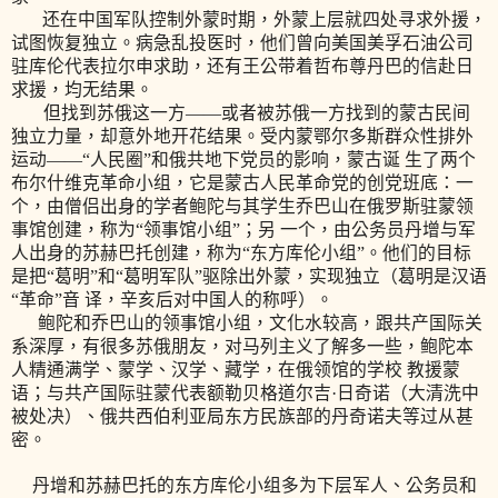
还在中国军队控制外蒙时期，外蒙上层就四处寻求外援，
试图恢复独立。病急乱投医时，他们曾向美国美孚石油公司
驻库伦代表拉尔申求助，还有王公带着哲布尊丹巴的信赴日
求援，均无结果。
但找到苏俄这一方——或者被苏俄一方找到的蒙古民间
独立力量，却意外地开花结果。受内蒙鄂尔多斯群众性排外
运动——“人民圈”和俄共地下党员的影响，蒙古诞 生了两个
布尔什维克革命小组，它是蒙古人民革命党的创党班底：一
个，由僧侣出身的学者鲍陀与其学生乔巴山在俄罗斯驻蒙领
事馆创建，称为“领事馆小组”；另 一个，由公务员丹增与军
人出身的苏赫巴托创建，称为“东方库伦小组”。他们的目标
是把“葛明”和“葛明军队”驱除出外蒙，实现独立（葛明是汉语
“革命”音 译，辛亥后对中国人的称呼）。
鲍陀和乔巴山的领事馆小组，文化水较高，跟共产国际关
系深厚，有很多苏俄朋友，对马列主义了解多一些，鲍陀本
人精通满学、蒙学、汉学、藏学，在俄领馆的学校 教援蒙
语；与共产国际驻蒙代表额勒贝格道尔吉·日奇诺（大清洗中
被处决）、俄共西伯利亚局东方民族部的丹奇诺夫等过从甚
密。
丹增和苏赫巴托的东方库伦小组多为下层军人、公务员和