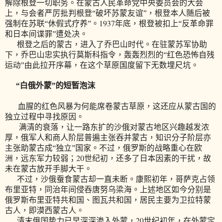
解除根登一切职务。在蒙古人民革命党中央委员会的大会
上，与会者严厉批判根登“破坏苏蒙友谊”，根登本人随后被
1937
强制在苏联“休假式疗养”。
年底，根登被扣上“反革命罪
和日本间谍罪”遭处决。
根登之后的蒙古，进入了乔巴山时代。在驻蒙苏军协助
下，乔巴山忠实执行莫斯科指令，轰轰烈烈的“红色恐怖自残
运动”由此拉开序幕，在这个草原国度留下无数埋尺坑。
“白俄外蒙”的短暂泡沫
血腥的红色风暴为何能席卷蒙古草原，这还应从蒙古国的
独立过程中寻找原因。
满清的衰落，让一路东扩的
沙俄对蒙古地区兴趣越发浓
厚，俄
军人和商人阶层普遍主张吞并蒙古，知识分子阶层亦
主张助蒙古成“独立”国家。不过，俄罗斯的战略重心在欧
20
洲，远东军力较弱；
世纪初，还多了日本因素的干扰，故
未在蒙古放开手脚大干。
不过，沙俄蚕食蒙古却一直未断。康熙初年，哥萨克占领
布里亚特，同治年间侵吞唐努乌梁海。上述地区如今分别是
俄罗斯布里亚特共和国、图瓦共和国，居民主要为卫拉特蒙
古人，即漠西蒙古人。
20
清末俄国势力已早深深渗入外蒙，
世纪初年，在外蒙定