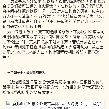
历史学家木汗达莱·仁钦说，随着调查的深入，他和委员
会成员们被所知道的事实震惊了。仁钦认为，根据埋尸坑和
10
直接间接证据的挖掘情况，以及对人口档案的研究，应有
万人死于大清洗；3.6万的数字，学者普遍认为被低估，10万
是目前估计最高的数字，但还不是最终的学界定论，这一问
题的研究必将持续下去。
无论是哪个数字，蒙古的遇难者总数，在苏联和柬埔寨同
样原因的受害者数字面前，都相形见绌，但蒙古在苏联人帮
70
1921
助下“独立”时，其人口总数不过
余万。若统计蒙古在
1941
到
年间死于红色风暴中的遇难者，大略可认为，蒙古因
10%
此至少丧失了
的人口。其惨烈程度相比苏联，毫不逊
色。
一个刽子手和受害者的挣扎
决定把根登旧居改成“大清洗纪念馆”的，是根登的女儿
策零·杜兰。
根登旧居
变成纪念馆，
也许最能体现“大清洗”的
残酷无情和历史的复杂吊诡。