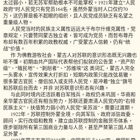
1921
太过弱小，若无苏军帮助根本不可能掌权。
年建立“人民
164
70
政府”时人民党只有党员
名，虽然外蒙当时人口仅约
万，这仍算是极不起眼的组织，且人民党成员缺乏有名望之
重量级人物。
人民党当时的民族主义属性远远大于布尔什维克属性，党
章规定，只要赞同蒙古独立者，皆可成为党员，而哲布尊丹
布却有数百年积累的政教权威，广受蒙古人信赖，仍有“统
战”价值。
作 为佛教游牧社会，蒙古人对苏联的意识形态既无兴趣也
听不懂。初期由共产国际代表帮他们拟就的公告里，“资产阶
级”、“殖民地”、“剥削者”、“苏维埃”这 类词汇，蒙古人完全
一头雾水，宣传效果大打折扣，短期内政策只能改弦易辙。
很多蒙古官民、僧侣加入或支持人民党，是冲着“独立”旗号
和苏联后台而去，并非 对苏联意识形态有兴趣。
与此同时境内还活跃着白军残兵，政权仍未巩固，华商和
亲华蒙古官民还有相当势力，苏联还要肃清人民党内的“右倾
民族主义”，扶值势力弱小的人民党“亲苏派”，需要过渡期。
1922
年，苏联控制外蒙全境，向其军队、政府派驻政委、
顾问，实行改组和教育，建立由苏联控制的金融货币体系，
逐步驱除所有第三国商业力量与人员，甚至严禁第三国人踏
足外蒙。