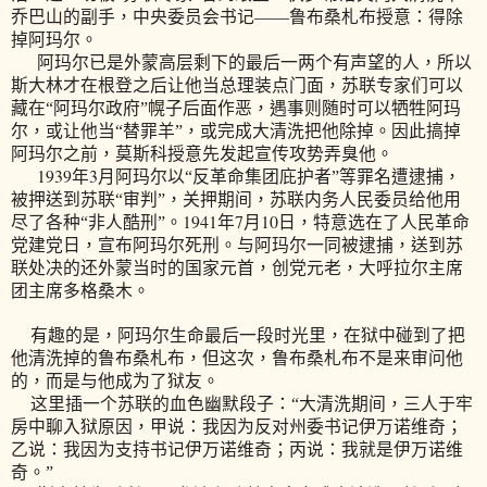
乔巴山的副手，中央委员会书记——鲁布桑札布授意：得除
掉阿玛尔。
阿玛尔已是外蒙高层剩下的最后一两个有声望的人，所以
斯大林才在根登之后让他当总理装点门面，苏联专家们可以
藏在“阿玛尔政府”幌子后面作恶，遇事则随时可以牺牲阿玛
尔，或让他当“替罪羊”，或完成大清洗把他除掉。因此搞掉
阿玛尔之前，莫斯科授意先发起宣传攻势弄臭他。
1939
3
年
月阿玛尔以“反革命集团庇护者”等罪名遭逮捕，
被押送到苏联“审判”，关押期间，苏联内务人民委员给他用
1941
7
10
尽了各种“非人酷刑”。
年
月
日
，特意选在了人民革命
党建党日，宣布阿玛尔死刑。与阿玛尔一同被逮捕，送到苏
联处决的还外蒙当时的国家元首，创党元老，大呼拉尔主席
团主席多格桑木。
有趣的是，阿玛尔生命最后一段时光里，在狱中碰到了把
他清洗掉的鲁布桑札布，但这次，鲁布桑札布不是来审问他
的，而是与他成为了狱友。
这里插一个苏联的血色幽默段子：“大清洗期间，三人于牢
房中聊入狱原因，甲说：我因为反对州委书记伊万诺维奇；
乙说：我因为支持书记伊万诺维奇；丙说：我就是伊万诺维
奇。”