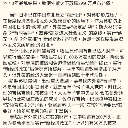
3
2950
地。
年暴乱结果，致使外蒙欠下苏联
万卢布外债。
当时日本已在中国东北建立“满洲国”，对苏联形成压力，
在极度经济恶化和民众大规模离心的困境下，作为苏联防止
中国和日本的“缓冲国”，外蒙需要“稳定局 势”；斯大林只得
命令“暂时罢手”，放弃“跑步进入社会主义”的路线，实行“纠
左”，命令外蒙推行“新经济政策”疗伤，意即一定程度发展资
本主义来缓解经 济困境。
集体化牧场暂时被解散，牧民允许拥有自己私人财产，可
160
以进行商品交换，向牧民提供了
多万蒙图的贷款，降低高
额赋税，对寺庙的摧毁和强迫僧侣还俗运动暂时终止。实行
34
“新经济政策”后情况有所缓解，两年内牲畜数量增加了
万
头，但外蒙的经济大衰退一直持续到四十年代后期。
按 照苏联惯例，出现重大悲剧，要寻找内外部“替罪羊”，
不是帝国主义封锁围堵，就是反革命份子混入党内。时任总
理的吉格吉德扎布被免职，人民革命党中央委员 会书记处领
导执行此次极左政策的成员，佐尔宾吉扬、巴德拉赫被扣上
“左倾冒进主义”罪名，驱逐到苏联，一般“左”的下场要比“右”
要好，顶多就是帮领袖背 下黑锅。
15%
200
寺院拥有外蒙
左右的财产，其中牲畜有
万头，正
30
因为暴动平息后实行“新经济政策”，所以只有
万头被充