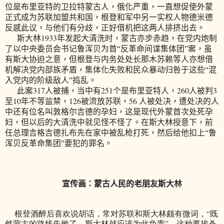
位是布里亚特的卫拉特蒙古人，俄化严重，一直想促使外蒙
正式成为苏联加盟共和国，根登和军中另一实权人物德米德
反感此议，与他们有分歧，正好借机把这两人排挤出去。
1933
斯大林
年发起大清洗时，蒙古亦步赤趋，在党内炮制
了以中央委员会书记鲁浑贝为首“反革命间谍集体团”案，虽
有斯大协迫之意，但根登与内务处处长那木苏赖等人亦想借
机解决党内部族矛盾，集体化失败和民众暴动归咎于这些“混
入党内的阶级敌人”捣乱。
317
251
260
3
此案
人被捕，当中有
个是布里亚特人，
人被判
10
126
56
至
年不等监禁，
被流放苏联，
人被处决，遭处决的人
中还有位名叫敦格尔吉德的孕妇，这是现代外蒙首次处死孕
妇，但以后的大清洗中就见怪不怪了。在斯大林授意下，前
任总理吉格吉德扎布先在家中被乱枪打死，然后给他扣上“鲁
浑贝反革命集团”要犯的罪名。
宣传画：蒙古人民的老朋友斯大林
根登酒醉后喜欢说胡话，常对苏联和斯大林颇有微词，“既
然蒙古的路线失败了，斯大林就应该为此负责”，这种要挨杀