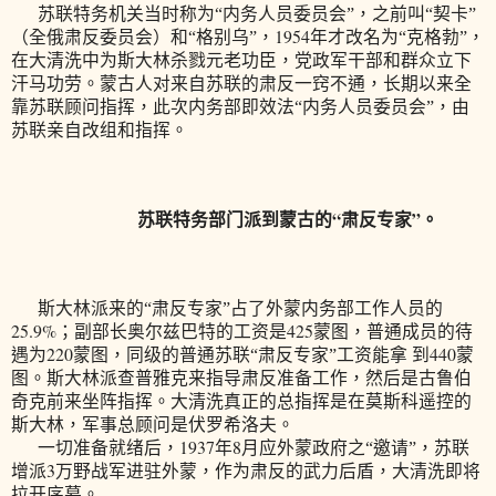
苏联特务机关当时称为“内务人员委员会”，之前叫“契卡”
1954
（全俄肃反委员会）和“格别乌”，
年才改名为“克格勃”，
在大清洗中为斯大林杀戮元老功臣，党政军干部和群众立下
汗马功劳。蒙古人对来自苏联的肃反一窍不通，长期以来全
靠苏联顾问指挥，此次内务部即效法“内务人员委员会”，由
苏联亲自改组和指挥。
苏联特务部门派到蒙古的“肃反专家”。
斯大林派来的“肃反专家”占了外蒙内务部工作人员的
25.9%
425
；副部长奥尔兹巴特的工资是
蒙图，普通成员的待
220
440
遇为
蒙图，同级的普通苏联“肃反专家”工资能拿
到
蒙
图。斯大林派查普雅克来指导肃反准备工作，然后是古鲁伯
奇克前来坐阵指挥。大清洗真正的总指挥是在莫斯科遥控的
斯大林，军事总顾问是伏罗希洛夫。
1937
8
一切准备就绪后，
年
月应外蒙政府之“邀请”，苏联
3
增派
万野战军进驻外蒙，作为肃反的武力后盾，大清洗即将
拉开序幕。