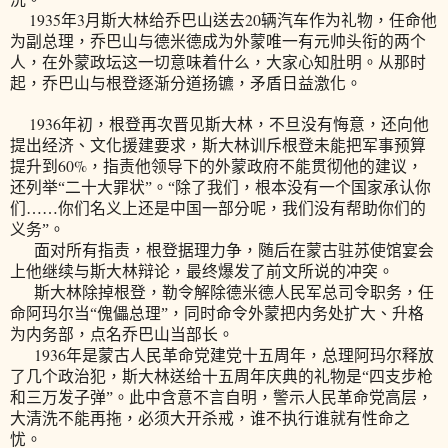
1935
3
20
年
月斯大林给乔巴山送去
辆汽车作为礼物，任命他
为副总理，乔巴山与德米德成为外蒙唯一有元帅头衔的两个
人，在外蒙政坛这一切意味着什么，大家心知肚明。从那时
起，乔巴山与根登逐渐分道扬镳，矛盾日益激化。
1936
年初，根登再次晋见斯大林，不旦没有悔意，还向他
提出经济、文化援建要求，斯大林训斥根登未能把军事预算
60%
提升到
，指责他领导下的外蒙政府不能贯彻他的建议，
还列举“二十大罪状”。“除
了我们，根本没有一个国家承认你
们……你们名义上还是中国一部分呢，我们没有帮助你们的
义务”。
面对所有指责，根登据理力争，随后在蒙古驻苏使馆宴会
上他继续与斯大林辩论，最终爆发了前文所说的冲突。
斯大林除掉根登，勒令解除德米德人民军总司令职务，任
命阿玛尔当“傀儡总理”，同时命令外蒙把内务处扩大、升格
为内务部，点名乔巴山当部长。
1936
年是蒙古人民革命党建党十五周年，总理阿玛尔释放
了几个政治犯，斯大林送给十五周年庆典的礼物是“四支步枪
和三万发子弹”。此中含意不言自明，警示人民革命党高层，
大清洗不能再拖，必须大开杀戒，谁不执行谁就有性命之
忧。