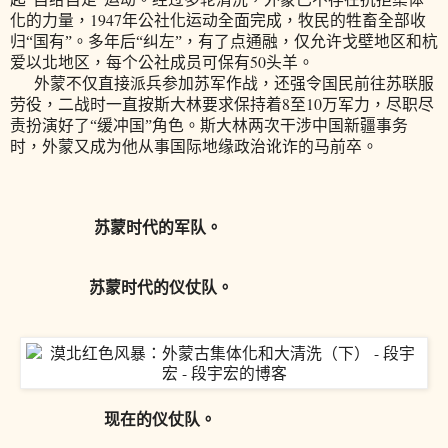
1947
化的力量，
年公社化运动全面完成，牧民的牲畜全部收
归“国有”。多年后“纠左”，有了点通融，仅允许戈壁地区和杭
50
爱以北地区，每个公社成员可保有
头羊。
外蒙不仅直接派兵参加苏军作战，还强令国民前往苏联服
8
10
劳役，二战时一直按斯大林要求保持着
至
万军力，尽职尽
责扮演好了“缓冲国”角色。斯大林两次干涉中国新疆事务
时，外蒙又成为他从事国际地缘政治讹诈的马前卒。
苏蒙时代的军队。
苏蒙时代的仪仗队。
现在的仪仗队。