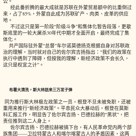
公。
经此番折腾的最大成就是苏联在外蒙贸易额中的比重倒过
85%
来，占了
，外蒙自此成为苏联矿产、肉类、皮革的供应
地。
不过这只是第一阶段“阶级斗争”和集体化暂告段落，更歇
30
斯底里的一轮大屠杀
年代中期才全面开启，最终完成了集
体化。
共产国际驻外蒙“总督”车尔诺莫德扬克根据自身对苏联政
治的理解，当时就对自己的佐尔宾吉扬指出：“我们的政策在
执行中遇到了障碍，但按我的理解，新经济政策不会长久，
这只是权宜之计”。
布署大清洗，斯大林送来三万发子弹
同为推行斯大林极左政策之一员，根登不旦未被免职，还被
重用来推行“新经济政策”。平息民众大暴动后，根登在莫斯
科汇报工作，明显告了佐尔宾吉扬、巴德拉赫的“黑状”，把
责任推到这二人身上。
佐尔宾吉扬、巴德拉赫被搞下台，有人民革命党内两个部
族集团——卫拉特蒙古人和喀尔喀蒙古人的矛盾因素，这两