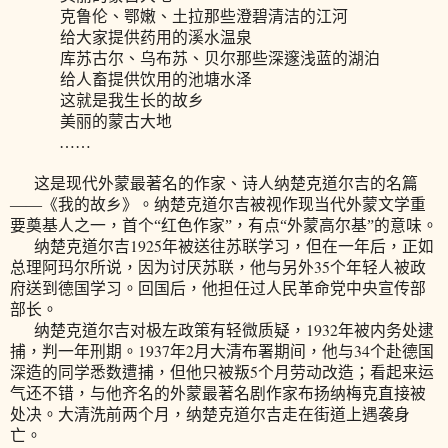
克鲁伦、鄂嫩、土拉那些澄碧清洁的江河
给大家提供药用的溪水温泉
库苏古尔、乌布苏、贝尔那些深邃浅蓝的湖泊
给人畜提供饮用的池塘水泽
这就是我生长的故乡
美丽的蒙古大地
……
这是现代外蒙最著名的作家、诗人纳楚克道尔吉的名篇
——《我的故乡》。纳楚克道尔吉被视作现当代外蒙文学重
要奠基人之一，首个“红色作家”，有点“外蒙高尔基”的意味。
1925
纳楚克道尔吉
年被送往苏联学习，但在一年后，正如
35
总理阿玛尔所说，因为讨厌苏联，他与另外
个年轻人被政
府送到德国学习。回国后，他担任过人民革命党中央宣传部
部长。
1932
纳楚克道尔吉对极左政策有轻微质疑，
年被内务处逮
1937
2
34
捕，判一年刑期。
年
月大清布署期间，他与
个赴德国
5
深造的同学悉数遭捕，但他只被叛
个月劳动改造；看起来运
气还不错，与他齐名的外蒙最著名剧作家布扬纳梅克直接被
处决。大清洗前两个月，纳楚克道尔吉走在街道上遇袭身
亡。