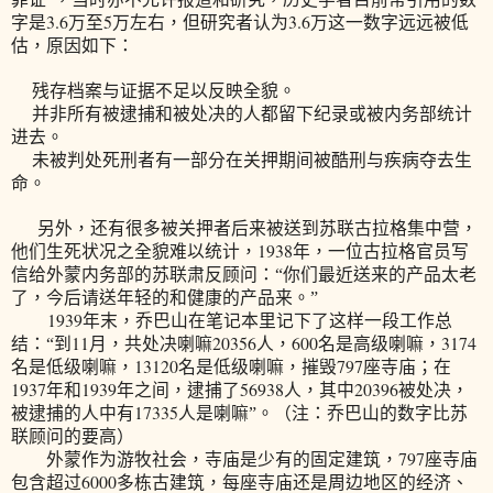
3.6
5
3.6
字是
万至
万左右，但研究者认为
万这一数字远远被低
估，原因如下：
残存档案与证据不足以反映全貌。
并非所有被逮捕和被处决的人都留下纪录或被内务部统计
进去。
未被判处死刑者有一部分在关押期间被酷刑与疾病夺去生
命。
另外，还有很多被关押者后来被送到苏联古拉格集中营，
1938
他们生死状况之全貌难以统计，
年，一位古拉格官员写
信给外蒙内务部的苏联肃反顾问：“你们最近送来的产品太老
了，今后请送年轻的和健康的产品来。”
1939
年末，乔巴山在笔记本里记下了这样一段工作总
11
20356
600
3174
结：“到
月，共处决喇嘛
人，
名是高级喇嘛，
13120
797
名是低级喇嘛，
名是低级喇嘛，摧毁
座寺庙；在
1937
1939
56938
20396
年和
年之间，逮捕了
人，其中
被处决，
17335
被逮捕的人中有
人是喇嘛”。（注：乔巴山的数字比苏
联顾问的要高）
797
外蒙作为游牧社会，寺庙是少有的固定建筑，
座寺庙
6000
包含超过
多栋古建筑，每座寺庙还是周边地区的经济、