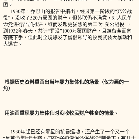
图。
1930
年，乔巴山的报告中指出，经过第一阶段的“充公战
520
役”，没收了
万蒙图的财产，但苏联仍不满意，对人民革
命党进行严加批评，继而发起更猛烈的第二次“充公战役”，
1932
1000
到
年春天，共计“罚没”
万蒙图财产，且准备全面向
寺院下手，但此时全境爆发了僧侣领导的牧民武装大暴动和
大逃亡。
根据历史资料重画出当年暴力集体化的场景（仅为画的一
角）
用油画重现暴力集体化时没收牧民财产牲畜的情景。
1930
年起已经有零星的抗暴运动，还产生了一个又一个
“反革命集团”大案，如在“强迫僧侣还俗战役”刺激下，有几十