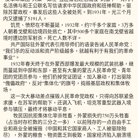
名活佛与和王公联名写信请求中华民国政府和班禅帮助，驱
1931
除苏蒙政权，事发后这些人全被处死。到
年，光三个月
5191
内又逮捕了
人。
1932
7
3
饥荒、愤怒在不断蔓延，
年，约
千多个家庭，
万多
500
人朝着戈壁和边境四处逃亡，其中
多个家庭在南戈壁省越
境时遭边防军射杀，死亡人数不详。
共产国际驻外蒙代表引用导师们的语录告诫人民革命党：
“我们杀的反动派和资产阶级越多，就越有利于有我们的革命
事业”。
1932
年春天终于在外蒙西部爆发最大规模的武装抗暴，继
而蔓延到中部和东部，甚至有大量的蒙古人民革命党、青年
团的党团员参与，他们扔掉党证团证，加入暴动，打出驱除
“傀儡政府”，反对“集体化”的旗号，捣毁基层政权和集体牧
场。
这一次大暴动差点摧毁人民革命党政权，只得向苏联紧急
求援，在苏军的帮助下，还调入飞机、坦克等重型武器入境
参与镇压，最终才将暴动平息。
750
牧民因抗拒集体化宰杀牲畜，外蒙损失约
万头牲畜
（占当时存栏数的三分之一多），以前残存的一点自由手工
业和商业全被摧毁（中国和其它国家商人、工人被驱除殆
尽），外蒙的粮食、物资匮乏到极致，国家经济陷入崩溃境