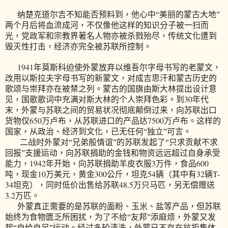
纳楚克道尔吉不知能否预料到，他心中“美丽的蒙古大地”
两个月后将血流成河，不仅像他这样的知识分子被一扫而
光，党政军和宗教界著名人物亦被杀戮殆尽，传统文化遭到
毁灭性打击，经济亦完全被苏联所控制。
1941
年莫斯科迫使外蒙放弃以维吾尔字母书写的老蒙文，
改用以斯拉夫字母书写的新蒙文，对成吉思汗和蒙古历史的
歌颂与崇拜亦在被禁之列。蒙古的国旗由斯大林提出设计意
30
见，国歌歌词中充满对斯大林的个人崇拜色彩。
到
年代
末，外蒙与苏联之间的贸易状况彻底颠倒过来，向苏联出口
650
7500万
货物仅
万卢布，从苏联进口的产品达
卢布。
这样的
国家，从政治、经济到文化，已无任何“独立”可言。
二战时外蒙对“兄弟般情谊”的苏联发起了“只求贡献不求
回报”支援运动，向苏联捐助的金钱和物资远远超过自身承受
1942
3
600
能力，
年开始，向苏联捐助羊皮衣服
万件，食品
10
300
54
32
T-
吨，现金
万美元，黄金
公斤，坦克
辆（其中有
辆
34
48.5
坦克），同时低价出售给苏联
万只马匹，另无偿赠送
3.2
万匹。
外蒙真正需要的是苏联的面粉、玉米、盐等产品，但苏联
始终为食物匮乏所困扰，为了不给“友邦”添麻烦，外蒙又发
起“自给自足”运动。经过多轮清洗，外蒙已不存在抗拒集体