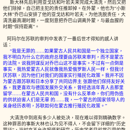
斯大林先后利用亚戈达和叶若夫来完成大清洗，然后又把
他们除掉，自己把主犯的责任推卸掉。在外蒙，他也为“小斯
大林”乔巴山安排了他的亚戈达和叶若夫，为他洗脱责任，大
清洗最高潮时期，一度刻意把乔巴山调离外蒙，与最血腥的
时期“保持距离”。
阿玛尔在苏联的审判中发表了一番后世才得知的感人讲
话：
“我是无罪的……如果蒙古人民共和国是一个独立国家，
我不明白为什么它的政府总理要由苏联来审判，而不是蒙古
的法院。说我阴谋反对乔巴山这不是事实。不过有一点倒是
事实，我热爱蒙古人民就像我热爱俄罗斯人民一样，但我讨
厌苏联，因为他们对我们的国家实行殖民化政策。我并不因
为蒙古跟苏联和日本分享了共同边界主 张跟他们保持友好关
系，我更喜欢与德国发展外交关系，曾经选派年青人去那里
留学……在蒙古人民共和国，没有什么反革命，你们用伪造
的供状迫害人们是无辜 的……我，一个蒙古的国家领导人的
亲身经历表明，苏联如何在蒙古推行殖民化政策。”
大清洗中到底有多少人被处决，现在难以得到精确数字。
这种罪恶的事斯大林也认为见不得人，不会留下详细的“历史
罪证”，当时亦不允许报道和研究，历史学者目前常引用的数