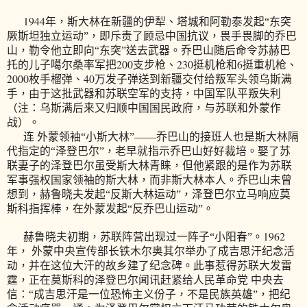
1944
年，斯大林在新疆的伊犁、塔城和阿勒泰发起“东突
厥斯坦独立运动”，即斥责了顾忌中国抗议，畏手畏脚的乔巴
山，勒令他立即向“东突”送去武器。乔巴山随后命令苏赫巴
200
230
6
托的儿子噶尔桑率军把
支步枪、
挺机枪和
挺重机枪、
2000
40
枚手榴弹、
万发子弹送到新疆交付给叛军头领乌斯满
手，由于这批武器和苏联空军的支持，中国军队平叛失利
（注：乌斯满后来又归顺中国国民政府，与苏联和外蒙作
战）。
连 外蒙领袖“小斯大林”——乔巴山的接班人也是斯大林隔
代指定的“泽登巴尔”，老早就指示乔巴山好好裁培。娶了苏
联妻子的泽登巴尔虽受斯大林青睐，但他紧跟的是作为苏联
军事强权国家领袖的斯大林，而非斯大林本人。乔巴山未曾
想到，赫鲁晓夫发起“反斯大林运动”，泽登巴尔立马响应莫
斯科指挥棒，在外蒙发起“反乔巴山运动”。
1962
赫鲁晓夫初期，苏联阵营出现过一阵子“小阳春”。
年， 外蒙中央宣传部长铁木尔奥其尔举办了成吉思汗纪念活
动，并在这位大汗的故乡建了纪念碑。此事惹得苏联大发雷
霆，正在莫斯科的泽登巴尔闻讯赶紧给人民革命党 中央去
信：“成吉思汗是一位恐怖主义份子，不是民族英雄”，把纪