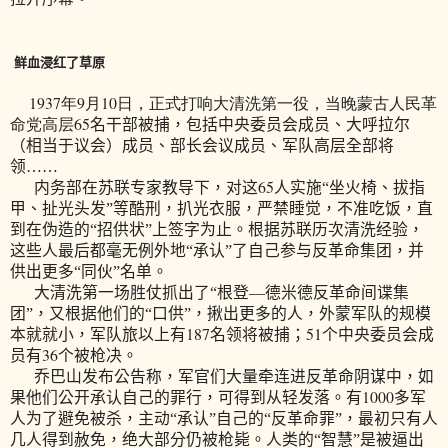
鲜血浸红了草原
1937
9
10
年
月
日
，正式
打响大清洗第一役，当晚蒙古人民革
65
命党高层
名干部被捕，包括中央委员会成员、大呼拉尔
（相当于议会）成员、部长会议成员、军队高层全部将
领……
65
内务部在苏联专家教导下，对这
人实施“坐火椅、拔指
甲、扯光头发”等酷刑，扒光衣服，严禁睡觉，不准吃饭，直
到在伪造的“招供状”上签字为止。根据苏联历次清洗经验，
这些人最后都毫无例外地“承认”了自己参与反革命集团，并
供出更多“同伙”名单。
大清洗第一场胜仗抓出了“根登—德米德反革命间谍集
团”，又根据他们的“口供”，揪出更多的人，外蒙军队的规模
187
51
本就就小，军队旅以上有
名领将被捕；
个中央委员会成
36
员有
个被枪决。
乔巴山发布公告称，军官们大量牵连进反革命阴谋中，如
1000
果他们公开承认自己的罪行，可得到从轻发落。有
多军
人为了避免被杀，主动“承认”自己的“反革命罪”，最初只有人
几人得到赦免，绝大部分仍被枪毙。人类的“智慧”是被逼出