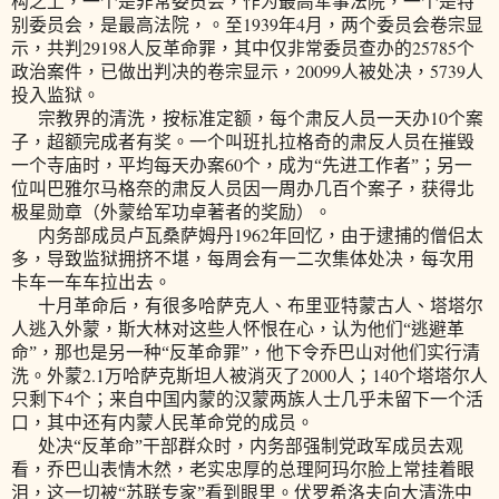
构之上，一个是非常委员会，作为最高军事法院，一个是特
1939
4
别委员会，是最高法院，。至
年
月，两个委员会卷宗显
29198
25785
示，共判
人反革命罪，其中仅非常委员查办的
个
20099
5739
政治案件，已做出判决的卷宗显示，
人被处决，
人
投入监狱。
10
宗教界的清洗，按标准定额，每个肃反人员一天办
个案
子，超额完成者有奖。一个叫班扎拉格奇的肃反人员在摧毁
60
一个寺庙时，平均每天办案
个，成为“先进工作者”；另一
位叫巴雅尔马格奈的肃反人员因一周办几百个案子，获得北
极星勋章（外蒙给军功卓著者的奖励）。
1962
内务部成员卢瓦桑萨姆丹
年回忆，由于逮捕的僧侣太
多，导致监狱拥挤不堪，每周会有一二次集体处决，每次用
卡车一车车拉出去。
十月革命后，有很多哈萨克人、布里亚特蒙古人、塔塔尔
人逃入外蒙，斯大林对这些人怀恨在心，认为他们“逃避革
命”，那也是另一种“反革命罪”，他下令乔巴山对他们实行清
2.1
2000
140
洗。外蒙
万哈萨克斯坦人被消灭了
人；
个塔塔尔人
4
只剩下
个；来自中国内蒙的汉蒙两族人士几乎未留下一个活
口，其中还有内蒙人民革命党的成员。
处决“反革命”干部群众时，内务部强制党政军成员去观
看，乔巴山表情木然，老实忠厚的总理阿玛尔脸上常挂着眼
泪，这一切被“苏联专家”看到眼里。伏罗希洛夫向大清洗中