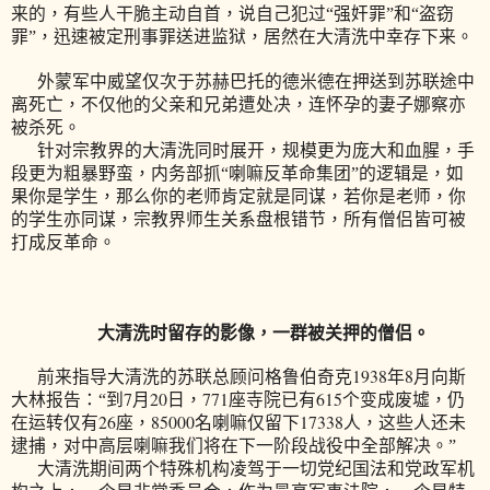
来的，有些人干脆主动自首，说自己犯过“强奸罪”和“盗窃
罪”，迅速被定刑事罪送进监狱，居然在大清洗中幸存下来。
外蒙军中威望仅次于苏赫巴托的德米德在押送到苏联途中
离死亡，不仅他的父亲和兄弟遭处决，连怀孕的妻子娜察亦
被杀死。
针对宗教界的大清洗同时展开，规模更为庞大和血腥，手
段更为粗暴野蛮，内务部抓“喇嘛反革命集团”的逻辑是，如
果你是学生，那么你的老师肯定就是同谋，若你是老师，你
的学生亦同谋，宗教界师生关系盘根错节，所有僧侣皆可被
打成反革命。
大清洗时留存的影像，一群被关押的僧侣。
1938
8
前来指导大清洗的苏联总顾问格鲁伯奇克
年
月向斯
7
20
771
615
大林报告：“到
月
日
，
座寺院已有
个变成废墟，仍
26
85000
17338
在运转仅有
座，
名喇嘛仅留下
人，这些人还未
逮捕，对中高层喇嘛我们将在下一阶段战役中全部解决。”
大清洗期间两个特殊机构凌驾于一切党纪国法和党政军机