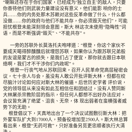
“喇嘛还存在于你们国家，已经成为‘独立自主’的敌人，只要
你善待他们则武装力量建设没有意义，他们能影 响你的士
兵……你的内务处那木苏赖对这些反革命做了什么，什么都
没做……你的政府与他们不能共存，你必须毁灭他们”，可能
担忧根登未能深刻领会意图，斯大 林这次未使用“隐晦性”词
语，而是不断强调“毁灭”、“不能共存”。
一旁
的苏联外长莫洛托夫咆哮道：“根登，你这个家伙不
要成天喝得醉醺醺后就埋怨苏联，如果你认为跟苏联兄弟般
的友谊是蒙古的损失，是我们占了便宜，那你就去跟日本联
络啊，我们才不干涉你们内政呢”。
根登一行丧气地从苏联回来，召开人民革命党高层秘密会
议，七十余人与会，虽没有人敢公开批评斯大林，但都在绞
尽脑汁讨论如何应对斯大林的催逼。后世历史学者 评价说，
党的领导层从来没有如此互相信任和团结过，没有人赞同斯
大林屠杀宗教阶层的指示，但任何人都想不出好办法应对，
会议皆充满了绝望、沮丧、无奈，体 现出弱者在蛮横强者威
势下的无助。
根登倡议下，天真地出台了一个决议试图敷衍斯大林：把
17000
2500
外蒙军队扩大到
人，预备役增加至
人。斯大林总算
看出来，根登“无药可救”，只好准备另觅更忠顺者执行大清
洗。