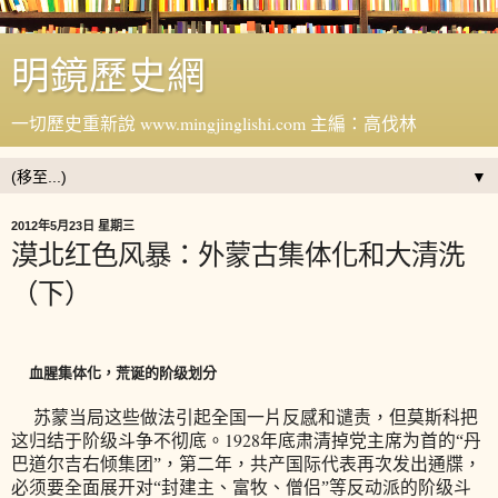
明鏡歷史網
一切歷史重新說 www.mingjinglishi.com 主編：高伐林
▼
2012年5月23日 星期三
漠北红色风暴：外蒙古集体化和大清洗
（下）
血腥集体化，荒诞的阶级划分
苏蒙当局这些做法引起全国一片反感和谴责，但莫斯科把
1928
这归结于阶级斗争不彻底。
年底肃清掉党主席为首的“丹
巴道尔吉右倾集团”，第二年，共产国际代表再次发出通牒，
必须要全面展开对“封建主、富牧、僧侣”等反动派的阶级斗