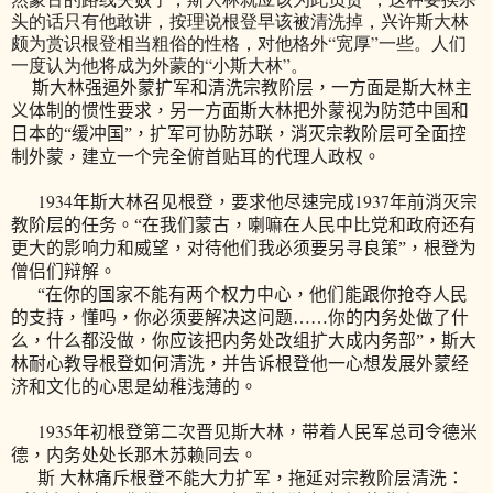
头的话只有他敢讲，按理说根登早该被清洗掉，兴许斯大林
颇为赏识根登相当粗俗的性格，对他格外“宽厚”一些。人们
一度认为他将成为外蒙的“小斯大林”。
斯大林强逼外蒙扩军和清洗宗教阶层，一方面是斯大林主
义体制的惯性要求，另一方面斯大林把外蒙视为防范中国和
日本的“缓冲国”，扩军可协防苏联，消灭宗教阶层可全面控
制外蒙，建立一个完全俯首贴耳的代理人政权。
1934
1937
年斯大林召见根登，要求他尽速完成
年前消灭宗
教阶层的任务。“在我们蒙古，喇嘛在人民中比党和政府还有
更大的影响力和威望，对待他们我必须要另寻良策”，根登为
僧侣们辩解。
“在你的国家不能有两个权力中心，他们能跟你抢夺人民
的支持，懂吗，你必须要解决这问题……你的内务处做了什
么，什么都没做，你应该把内务处改组扩大成内务部”，斯大
林耐心教导根登如何清洗，并告诉根登他一心想发展外蒙经
济和文化的心思是幼稚浅薄的。
1935
年初根登第二次晋见斯大林，带着人民军总司令德米
德，内务处处长那木苏赖同去。
斯 大林痛斥根登不能大力扩军，拖延对宗教阶层清洗：