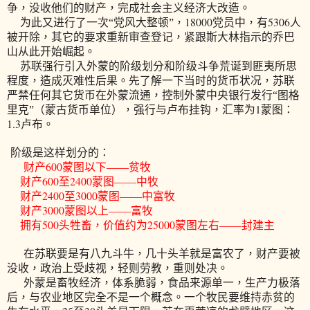
争，没收他们的财产，完成社会主义经济大改造。
18000
5306
为此又进行了一次“党风大整顿”，
党员中，有
人
被开除，其它的要求重新审查登记，紧跟斯大林指示的乔巴
山从此开始崛起。
苏联强行引入外蒙的阶级划分和阶级斗争荒诞到匪夷所思
程度，造成灭难性后果。先了解一下当时的货币状况，苏联
严禁任何其它货币在外蒙流通，控制外蒙中央银行发行“图格
1
里克”（蒙古货币单位），强行与卢布挂钩，汇率为
蒙图：
1.3
卢布。
阶级是这样划分的：
600
财产
蒙图以下——贫牧
600
2400
财产
至
蒙图——中牧
2400
3000
财产
至
蒙图——中富牧
3000
财产
蒙图以上——富牧
500
25000
拥有
头牲畜，价值约为
蒙图左右——封建主
在苏联要是有八九斗牛，几十头羊就是富农了，财产要被
没收，政治上受歧视，轻则劳教，重则处决。
外蒙是畜牧经济，体系脆弱，食品来源单一，生产力极落
后，与农业地区完全不是一个概念。一个牧民要维持赤贫的