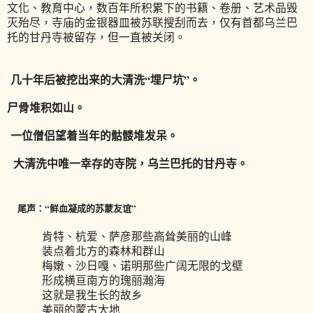
文化、教育中心，数百年所积累下的书籍、卷册、艺术品毁
灭殆尽，寺庙的金银器皿被苏联搜刮而去，仅有首都乌兰巴
托的甘丹寺被留存，但一直被关闭。
几十年后被挖出来的大清洗“埋尸坑”。
尸骨堆积如山。
一位僧侣望着当年的骷髅堆发呆。
大清洗中唯一幸存的寺院，乌兰巴托的甘丹寺。
尾声：“鲜血凝成的苏蒙友谊”
肯特、杭爱、萨彦那些高耸美丽的山峰
装点着北方的森林和群山
梅嫩、沙日嘎、诺明那些广阔无限的戈壁
形成横亘南方的瑰丽瀚海
这就是我生长的故乡
美丽的蒙古大地