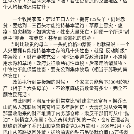
25
30
生存水平，
至
头羊是下限，若在更荒凉的戈壁地区，这
个人均标准还得提升。
125
一个牧民家庭，若以五口人计，拥有
头羊，仍是赤
贫，要达到二三百头才能维持基本温饱，草原上雪灾、瘟
疫、狼灾频繁，如遇灾害，牲畜大量死亡，即便一个所谓“封
建主”亦会一夜赤贫，甚至面临饿死的威胁。
50
当时比较贵的母羊，一头的价格
蒙图，也就是说，一个
人只要拥有能维持基本生存的几十头牲畜，就是“反动阶级”
中富牧了，财产要被充公，同时还要遭受政治歧视，不准使
用水源和草场，政府要征收惩罚性重税。后来连所谓贫牧、
中牧也不能保留牲畜，要充公到集体牧场（相当于苏联的集
体农庄）。
300
政策执行到最极端的时候，一个家庭只能留下
图的财
产（相于当六头母羊），不论家庭成员数量有多少，完全不
顾牧民死活。
与此同时，肃反干部们常常比“封建主”还富有。据乔巴
山的私人苏联顾问克奇科夫多年后回忆，大清洗时从受害者
那里收缴来的财产堆满了内务部仓库，肃反干部们可从中“揩
油”，悄悄塞入私囊；仅克奇科夫所知的一次，仓库管理者海
3.4
1939
2
默维奇就给了乔巴山和克鲁伯奇克
万蒙图。
年
月，乔
1.5
巴山从苏联返回外蒙，送给前妻的钻石吊坠就价值
万多蒙