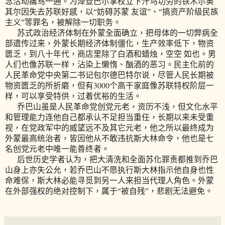
念活动痛骂一通。为泽登巴尔掌权立下汗马功劳的铁木尔奥
其尔因失去苏联好感，以“妨碍苏蒙 友谊”、“搞资产阶级民族
主义”等罪名，被解除一切职务。
苏式政治经济体制在外蒙全面确立，把母体的一切弊病全
部遗传过来，外蒙长期经济体制僵化，生产效率低下，物资
匮乏，到八十年代，商店里除了白酒和蜡烛，空空 如也。男
人们也像苏联一样，沾染上懒惰、酗酒的恶习。民主化前的
人民革命党中央第二书记包尔德巴特尔说，尽管人民长期被
3000
物资匮乏的所折磨，但有
个高干家庭像苏联特权阶层一
样，可以享受特供，过着优裕的生活。
乔巴山虽是人民革命党创党元老，资历不浅，但文化水平
和管理能力连他自己都承认不足担当重任，长期以来未受重
视，在党政军中的威望远不及其它元老，他之所以最终成为
外蒙最高统治者，皆因他从不敢违抗斯大林命令，他也是七
名创党元老中唯一能善终者。
后世历史学者认为，把大清洗和全面苏化罪责都推到乔巴
山身上亦失公允，若乔巴山不愿执行斯大林指示他自身也性
命难保，斯大林必能寻觅到另一人来担当代理人角色。外蒙
在外部强权的绝对控制下，属于“被自残”，悲剧无法避免。