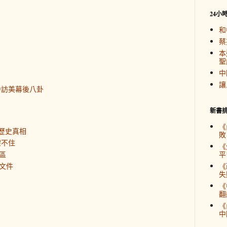
24小
和
蔡
本
聖
中
讓
齡訪美幕後八卦
新書
《
歷史真相
敗
架不住
《
區
平
文件
《
失
《
翻
《
中