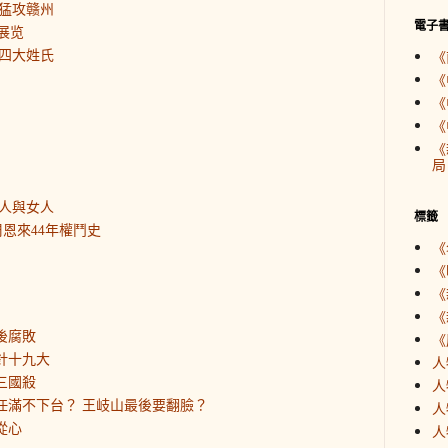
猛攻赣州
電子
展览
四大姓氏
《
《
《
《
《
局
人與女人
標籤
恩來44年權鬥史
《
《
《
《
後腐敗
《
針十九大
人
三國殺
人
平任滿不下台？ 王岐山最後要翻臉？
人
從心
人