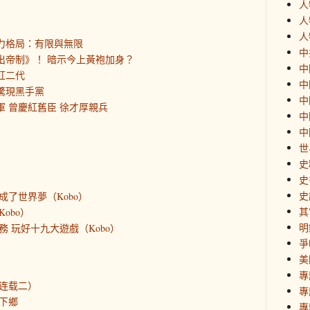
人
人
人
權力格局：有限與無限
中
走出帝制》！ 暗示今上黃袍加身？
中
紅二代
中
部驚現黑手黨
中
軍 曾慶紅舊臣 徐才厚親兵
中
中
世
史
史
史
成了世界夢（Kobo）
其
obo）
明
 玩好十九大遊戲（Kobo）
爭
美
專
连载二）
專
下鄉
專