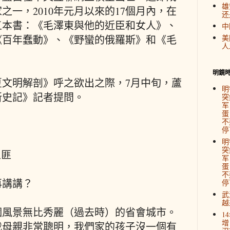
雄
之一，2010年元月以來的17個月內，在
还
五本書：《毛澤東與他的近臣和女人》、
中
《百年蠢動》、《野蠻的俄羅斯》和《毛
美
人
明鏡
夏文明解剖》呼之欲出之際，7月中旬，蘆
明
新史記》記者提問。
突
军
蛋
不
停
明
突
土匪
军
蛋
不
再講講？
停
武
越
個風景無比秀麗（過去時）的省會城市。
1
增
我母親非常聰明，我們家的孩子沒一個有