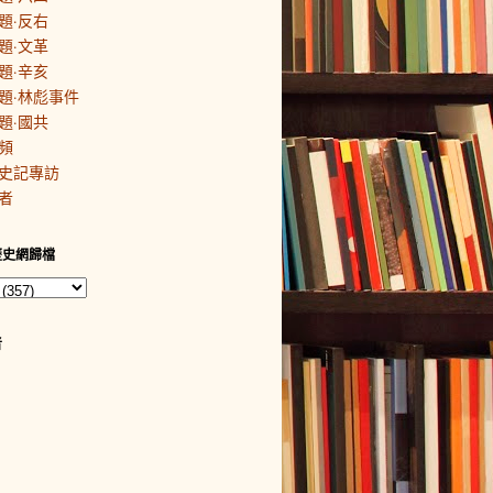
題·反右
題·文革
題·辛亥
題·林彪事件
題·國共
頻
史記專訪
者
歷史網歸檔
者