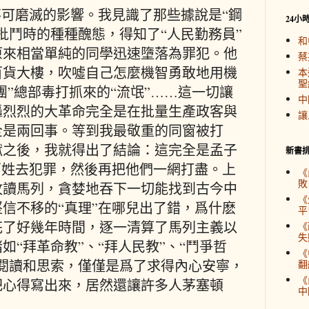
不可磨滅的影響。我見識了那些據說是“鋼
24小
批鬥時的種種醜態，得知了“人民勤務員”
和
原來相當單純的同學迅速墮落為罪犯。他
蔡
百貨大樓，吹噓自己怎麼機智勇敢地用機
本
聖
團”總部毒打抓來的“流氓”……這一切讓
中
轟烈烈的大革命完全是在批量生產政客與
讓
全是兩回事。等到我最敬重的同窗被打
獄之後，我就得出了結論：這完全是孟子
新書
百姓去犯罪，然後再把他們一網打盡。上
《
敗
攻讀馬列，貪婪地吞下一切能找到古今中
《
信不移的“真理”在哪兒出了錯，爲什麽
平
花了好幾年時間，逐一清算了馬列主義以
《
失
如“拜革命教”、“拜人民教”、“鬥爭哲
《
閱讀和思索，僅僅是爲了求得內心安寧，
翻
《
把心得寫出來，居然還讓許多人茅塞頓
中