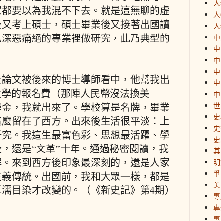
人
家都要以為我混不下去。就是這無聊的虛
人
後又考上碩士，碩士畢業後又接著出國讀
人
己深惡痛絕的專業裡做研究，此乃典型的
中
中
中
中
士論文被後來的博士導師看中，他幫我出
中
大學的報名費（那陣人民幣沒法換美
中
學金，我就出來了。學校算是名牌，畢業
世
史
這麼留在了西方。出來後生活很平淡：上
史
研究。我這生最富色彩、思想最活躍、學
史
，還是“文革”十年。通過秘密閱讀，我
其
解。來到西方後印象最深刻的，還是人家
明
爭
主義傳統。出國前，我和大眾一樣，都是
美
耳濡目染才改變的。（《新史記》第4期）
專
專
專