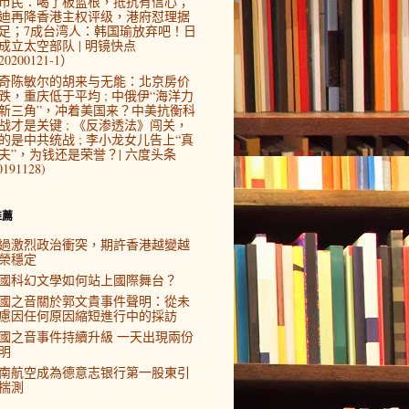
市民：喝了板蓝根，抵抗有信心；
迪再降香港主权评级，港府怼理据
足；7成台湾人：韩国瑜放弃吧！日
成立太空部队 | 明镜快点
0200121-1）
奇陈敏尔的胡来与无能：北京房价
跌，重庆低于平均 ; 中俄伊“海洋力
新三角”，冲着美国来？中美抗衡科
战才是关键 ; 《反渗透法》闯关，
的是中共统战 ; 李小龙女儿告上“真
夫”，为钱还是荣誉？| 六度头条
0191128)
推薦
過激烈政治衝突，期許香港越變越
榮穩定
國科幻文學如何站上國際舞台？
國之音關於郭文貴事件聲明：從未
慮因任何原因縮短進行中的採訪
國之音事件持續升級 一天出現兩份
明
南航空成為德意志银行第一股東引
揣測