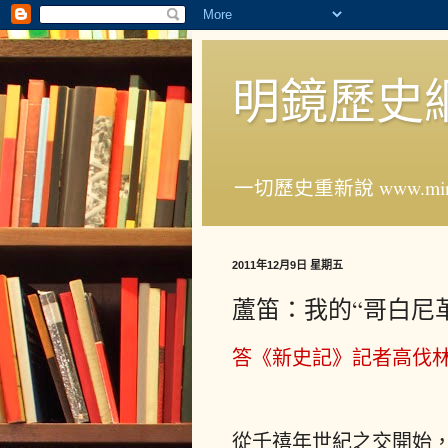
明鏡歷史
一切歷史重新說 www.ming
2011年12月9日 星期五
蘆笛：我的“哥白尼革
答《
新史記
》記者高伐
從千禧年世紀之交開始