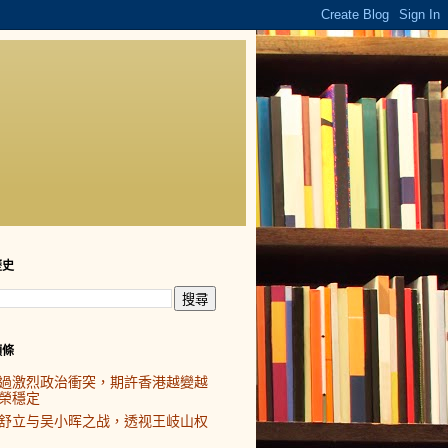
歷史
頭條
過激烈政治衝突，期許香港越變越
榮穩定
舒立与吴小晖之战，透视王岐山权