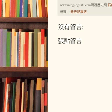
www.mingjinglishi.com明鏡歷史網
石
標籤：
新史記專訪
沒有留言:
張貼留言