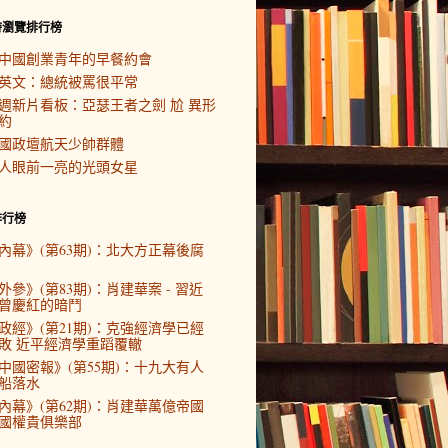
時瀏覽排行榜
中國創業青年的早餐約會
英文：總統被罵很平常
週新片看板：亞瑟王者之劍 尬 異形
約
國政壇航天少帥群體
人眼前一亮的光頭女星
排行榜
內幕》(第63期)：北大方正幕後腐
外參》(第83期)：肖建華案 - 習近
曾慶紅的暗鬥
政經》(第21期)：克強經濟學已經
敗 近平經濟學重蹈覆轍
中國密報》(第55期)：十九大有人
船落水
內幕》(第62期)：肖建華萬億帝國
國權貴俱樂部