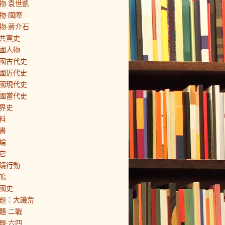
物·袁世凱
物·國際
物·蔣介石
共黨史
國人物
國古代史
國近代史
國現代史
國當代史
界史
料
書
論
它
鏡行動
鳴
國史
題：大饑荒
題·二戰
題·六四