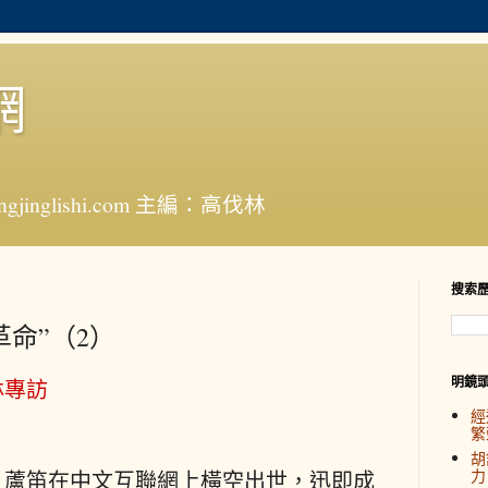
網
jinglishi.com 主編：高伐林
搜索
命”（2）
明鏡
林專訪
經
繁
胡
力
，蘆笛在中文互聯網上橫空出世，迅即成