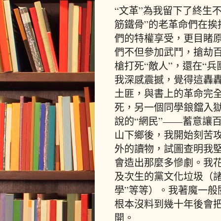
“文革”為我留下了終生
筋鐵骨”的老革命們在挨
們的特權享受，更目睹
們不但參加武鬥，搶劫
槍打死“敵人”，還在“兵
我深感震撼，覺得這轟
土匪，與書上的革命完
死，另一個同學鋃鐺入
說的“網民”——蓄意讓
山下鄉後，我開始刻苦
外的讀物，試圖查明我堅
會造出那麼多慘劇。我
及次生的黨文化垃圾（諸
學”等等）。我著魔一般
根本沒料到幾十年後會
開。