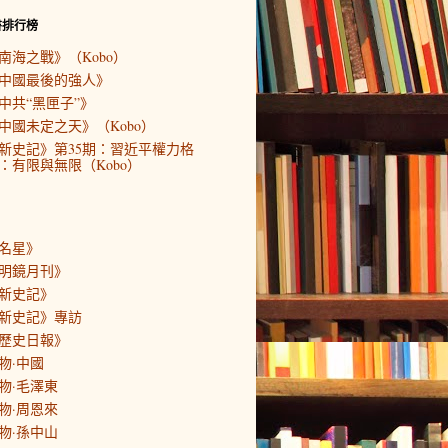
書排行榜
南海之戰》（Kobo）
中國最後的強人》
中共“黑匣子”》
中國未定之天》（Kobo）
新史記》第35期：習近平權力格
：有限與無限（Kobo）
名星》
明鏡月刊》
新史記》
新史記》專訪
歷史日報》
物·中國
物·毛澤東
物·周恩來
物·孫中山