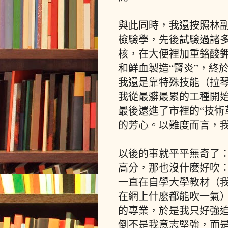
與此同時，我還按照林副
檢驗學，先後試驗過諸
核，在大便裡加重鉻酸鉀
和鮮血製造“腎炎”，終
我還是靠特殊技能（拉
我從最髒最累的工種開
最後還進了市裡的“技術
的芳心。以難度而言，
以後的事就平平無奇了：
高分，那也沒什麽好吹：
一直在自學大學教材（
在網上什麽都能吹一氣
的專業，於是我只好強
倒不是我意志堅強，而