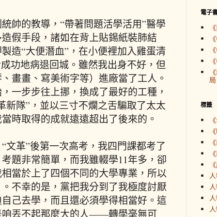
電子
統帥的教導，“帶著問題活學活用”醫學
《
多造假手段，諸如在背上貼錫紙裝肺結
《
製造“大便潛血”，在小便裡加入雞蛋清
《
《
於成功地病退回城。雖然我出身不好，但
《
琴、畫畫、寫美術字等）進廠當了工人。
局
始，一步步往上挪，換成了最好的工種，
革新隊”，並以三寸不爛之舌騙取了太太
標籤
我當時取得的成就遠遠超出了後來的。
《
《
《
“文革”後第一次高考，我四門課都考了
《
考題非常簡單，而我雖輟學11年多，卻
《
我相當於上了四個不同的大學專業，所以
人
）。不幸的是，黨把我分到了我極度討厭
人
人
迫自己去學，而且還必須學得相當好。這
人
是咱丟不起那麼大的人——轉學毫無可