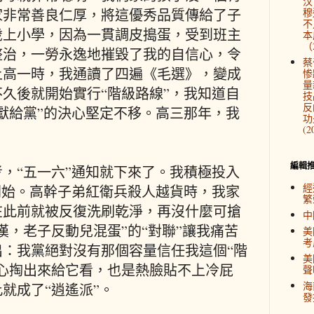
汉
家非常善良仁厚，將這優秀品質傳給了子
穆
不
兩歲上小學，因為一貫調皮搗蛋，受到班主
本
（2
整治，一勞永逸地摧毀了我的自信心，令
蔡
上高一時，我通讀了四遍《毛選》，變成
惨
量
久後就開始實行“階級路線”，我知道自
技
反
獻給黨”的決心堅定不移。高三那年，我
功
(2
編輯
考，“五一六”通知就下來了。我積極投入
經
開始。高幹子弟紅衛兵殺人越貨時，我家
繁
在此前就被反復洗刷乾淨，再沒什麼可搶
中
漢，老子反動兒混蛋”的“對聯”讓我痛苦
美
考
：我黨絕對沒有那個容量信任我這個“階
美
心掏出來給它看，也是熱臉貼不上冷屁
聲
海
就成了“逍遙派”。
發