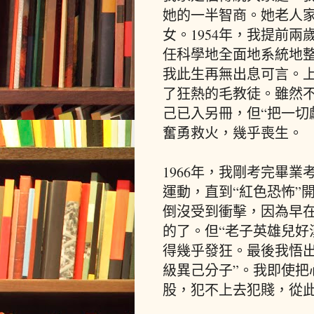
她的一半智商。她老人
女。1954年，我提前
任科學地全面地系統地
我此生再無出息可言。
了狂熱的毛教徒。雖然不
己已入另冊，但“把一切
奮勇救火，幾乎喪生。
1966年，我剛考完畢業
運動，直到“紅色恐怖”
倒沒受到衝擊，因為早
的了。但“老子英雄兒好
得幾乎發狂。最後我悟出
級異己分子”。我即使把
股，犯不上去犯賤，從此