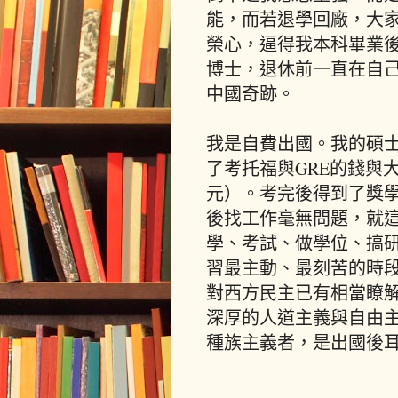
能，而若退學回廠，大
榮心，逼得我本科畢業
博士，退休前一直在自
中國奇跡。
我是自費出國。我的碩
了考托福與GRE的錢與
元）。考完後得到了獎
後找工作毫無問題，就
學、考試、做學位、搞
習最主動、最刻苦的時段
對西方民主已有相當瞭
深厚的人道主義與自由
種族主義者，是出國後