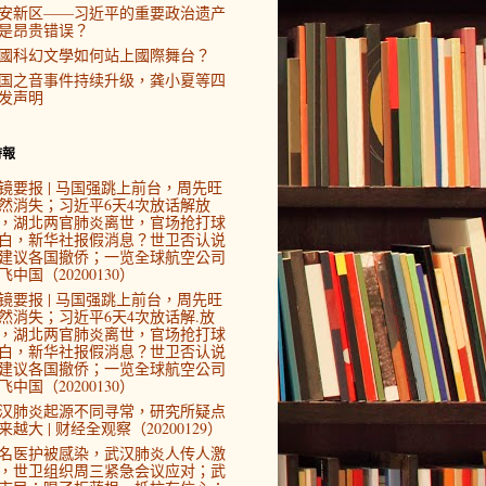
安新区——习近平的重要政治遗产
是昂贵错误？
國科幻文學如何站上國際舞台？
国之音事件持续升级，龚小夏等四
发声明
時報
镜要报 | 马国强跳上前台，周先旺
然消失；习近平6天4次放话解放
，湖北两官肺炎离世，官场抢打球
白，新华社报假消息？世卫否认说
建议各国撤侨；一览全球航空公司
飞中国（20200130）
镜要报 | 马国强跳上前台，周先旺
然消失；习近平6天4次放话解.放
，湖北两官肺炎离世，官场抢打球
白，新华社报假消息？世卫否认说
建议各国撤侨；一览全球航空公司
飞中国（20200130）
汉肺炎起源不同寻常，研究所疑点
来越大 | 财经全观察（20200129）
4名医护被感染，武汉肺炎人传人激
，世卫组织周三紧急会议应对；武