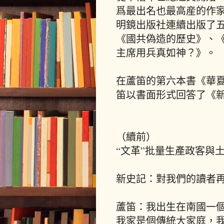
爲最出名也最高産的作家
明鏡出版社連續出版了
《國共偽造的歷史》、
主席用兵真如神？》。
在蘆笛的第六本書《華
笛以書面形式回答了《
（續前）
“文革”批量生產政客與
新史記：對我們的讀者
蘆笛：我出生在南國一
我家是個傳統大家庭，