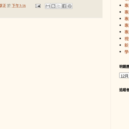
專
獻正
於
下午3:16
專
專
專
專
視
新
學
明鏡
追蹤