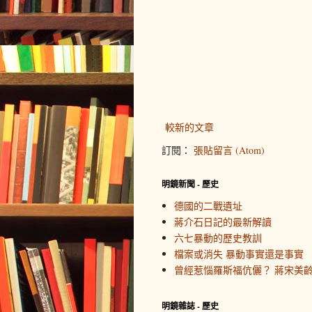
較新的文章
訂閱：
張貼留言 (Atom)
明鏡新聞 - 歷史
德國的二戰遺址
蔣介石日記的最新解讀
六七暴動的歷史教訓
檔案或消失 暴動事實還是事實
曾經惹惱羅斯福伉儷？ 蔣宋美
明鏡雜誌 - 歷史