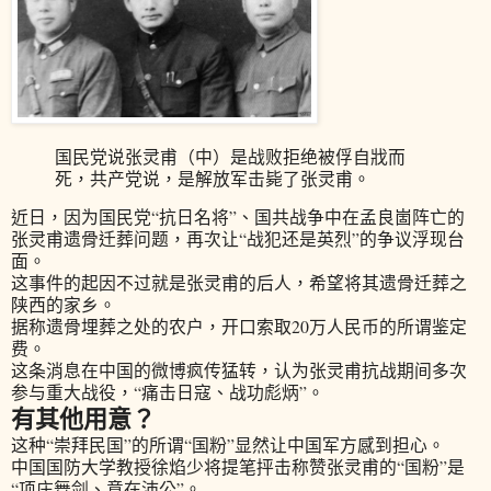
国民党说张灵甫（中）是战败拒绝被俘自戕而
死，共产党说，是解放军击毙了张灵甫。
近日，因为国民党“抗日名将”、国共战争中在孟良崮阵亡的
张灵甫遗骨迁葬问题，再次让“战犯还是英烈”的争议浮现台
面。
这事件的起因不过就是张灵甫的后人，希望将其遗骨迁葬之
陕西的家乡。
据称遗骨埋葬之处的农户，开口索取20万人民币的所谓鉴定
费。
这条消息在中国的微博疯传猛转，认为张灵甫抗战期间多次
参与重大战役，“痛击日寇、战功彪炳”。
有其他用意？
这种“崇拜民国”的所谓“国粉”显然让中国军方感到担心。
中国国防大学教授徐焰少将提笔抨击称赞张灵甫的“国粉”是
“项庄舞剑、意在沛公”。