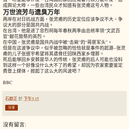
成舆论大哗，一些台湾民众才知道有张灵甫这号人物。
万世流芳与遗臭万年
两岸在对日抗战方面，张灵甫的历史定位应该争议不大，争
议大的部分是国共内战。
在台湾，他是进了忠烈祠每年春秋两季由总统率领“文武百
官”献花致祭的英烈。
在中国，张灵甫是国共内战中被“击毙”的“蒋匪军头”。
但是在这波争议中，似乎被忽略的恰恰就是事件的起源--张灵
甫的儿子张道宇希望将其遗骨迁回陕西家乡埋葬。
死后能够回乡安葬是华人的传统，张灵甫的后人可能也没料
到这样一个好像没什么大不了的希望，却因为农家索要鉴定
费登上媒体，掀起了这么大的风波吧？
BBC
石獻正
於
下午3:15
分享
沒有留言: