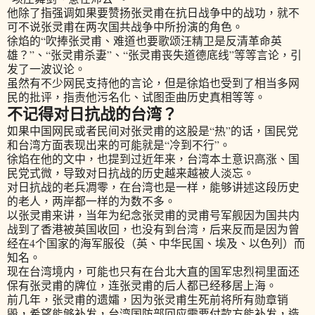
他除了指强调如果要赞扬张灵甫在抗日战争中的战功，就不
可不说张灵甫在两次国共战争中所扮演的角色。
徐焰的“吹捧张灵甫、难道也要歌颂汪精卫是反清革命英
雄？”、“张灵甫杀妻”、“张灵甫丧失道德底线”等等言论，引
发了一波议论。
虽然有不少网民支持他的言论，但是徐焰也受到了相当多网
民的批评，指责他污名化、试图歪曲历史真相等等。
不记得对日抗战的台湾？
如果中国网民或者民间对张灵甫的这股是“热”的话，国民党
和台湾方面表现出来的可能就是“冷到不行”。
徐焰在他的文中，也提到过近年来，台湾本土意识高涨、国
民党式微，导致对日抗战的历史越来越被人淡忘。
对日抗战的老兵凋零，在台湾也是一样，能够讲述这段历史
的老人，两岸都一样的为数不多。
以张灵甫来讲，当年为纪念张灵甫的灵甫号军舰因为国共内
战到了香港被英国收回，也没有到台湾，后来反而是因为曾
经在4个国家的海军服役（英、中华民国、埃及、以色列）而
知名。
现在台湾境内，可能也只有在台北大直的国军忠烈祠里面还
保有张灵甫的牌位，连张灵甫的后人都已经移居上海。
前几年，张灵甫的遗孀，因为张灵甫生死前将所有勋章销
毁，希望能够补发，台湾国防部回应需要付款方能补发，造