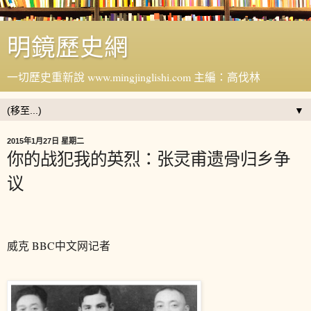
明鏡歷史網
一切歷史重新說 www.mingjinglishi.com 主編：高伐林
▼
2015年1月27日 星期二
你的战犯我的英烈：张灵甫遗骨归乡争
议
威克
BBC中文网记者